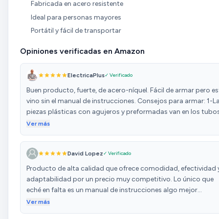
Fabricada en acero resistente
Ideal para personas mayores
Portátil y fácil de transportar
Opiniones verificadas en Amazon
ElectricaPlus
✓ Verificado
Buen producto, fuerte, de acero-níquel. Fácil de armar pero es
vino sin el manual de instrucciones. Consejos para armar: 1-L
piezas plásticas con agujeros y preformadas van en los tubo
del asiento que agarran en las patas. Las arandelas de presión
Ver más
que son 4, van en esos tornillos, los más gruesos que sujetan 
asiento. 2-Arme primero el asiento atornillando a cada pata s
David Lopez
✓ Verificado
apretar. Debe tener presente que los apoyabrazos tiene una
posición y es con los salientes hacia afuera. Si arma con los
Producto de alta calidad que ofrece comodidad, efectividad 
salientes hacia dentro las caderas se pueden trabar al sentar
adaptabilidad por un precio muy competitivo. Lo único que
o levantarse en las personas más anchas. En la foto aparecen
eché en falta es un manual de instrucciones algo mejor
esos reposabrazos invertidos para que vean la forma no
explicado para montarla. Es cierto que es cuestión de encajar
Ver más
correcta de armar. 3-Coloque el espaldar con los 4 tornillos
las piezas, pero para una persona de cierta edad quizá sea