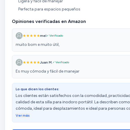
Ligera y fácil de manejar
Perfecta para espacios pequeños
Opiniones verificadas en Amazon
mel
✓ Verificado
muito bom e muito útil,
Juan M.
✓ Verificado
Es muy cómoda y fácil de manejar
Lo que dicen los clientes:
Los clientes están satisfechos con la comodidad, practicidad
calidad de esta silla para inodoro portátil. La describen como
cómoda, ideal para desplazamientos e ideal para personas c
movilidad reducida. Destacan su resistencia y funcionalidad.
Ver más
Sin embargo, algunos mencionan que queda muy encajada o
que la tapa no cabe por la silla. Las opiniones sobre la facilid