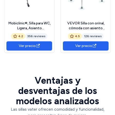
Mobiclinic®, Silla para WC,
VEVOR Silla con orinal,
Ligera, Asiento
cómoda con asiento
ergonómico, Reposabrazos
acolchado y reposabrazos,
4.2
356 reviews
4.5
126 reviews
Acolchados, Manzanares,
altura ajustable en 7
Máx. 100 Kg, Sistema
niveles, cubo extraíble de
Ver precio
Ver precio
Frenado, Aluminio, Blanco y
5,8 L, fácil de montar,
Azul
capacidad de 158 kg, para
adultos y personas
mayores
Ventajas y
desventajas de los
modelos analizados
Las sillas vater ofrecen comodidad y funcionalidad,