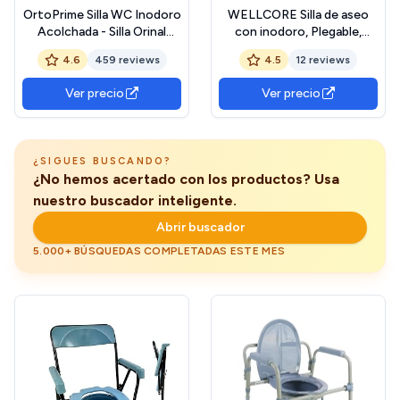
OrtoPrime Silla WC Inodoro
WELLCORE Silla de aseo
Acolchada - Silla Orinal
con inodoro, Plegable,
PORTÁTIL Regulable -
Transportable, Compacta,
4.6
459 reviews
4.5
12 reviews
Váter portátil con Bidet
Estructura Aluminio,
Acoplable - Silla de Baño
Inodoro extraíble, Fácil
Ver precio
Ver precio
para Ancianos - Silla de
limpieza, Color Negro,
Baño Geriátrica - CÓMODA
Hasta 100 kg
y Resistente
¿SIGUES BUSCANDO?
¿No hemos acertado con los productos? Usa
nuestro buscador inteligente.
Abrir buscador
5.000+ BÚSQUEDAS COMPLETADAS ESTE MES