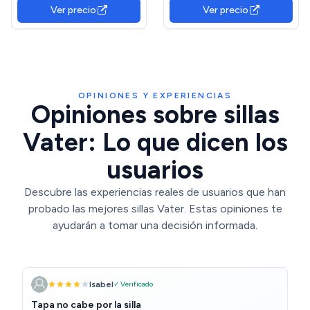
Silla WC Orinal Adulto.
con Tapa, Para Mayores,
Ver precio
Ver precio
Inodoro para Ancianos.
Embarazadas,
Butaca con Inodoro.
Discapacitados, Niños
OPINIONES Y EXPERIENCIAS
Opiniones sobre sillas
Vater: Lo que dicen los
usuarios
Descubre las experiencias reales de usuarios que han
probado las mejores sillas Vater. Estas opiniones te
ayudarán a tomar una decisión informada.
Isabel
✓ Verificado
Tapa no cabe por la silla