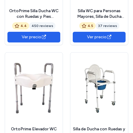
OrtoPrime Silla Ducha WC
Silla WC para Personas
con Ruedas y Pies
Mayores, Silla de Ducha
Abatibles - 3 en 1 - Silla con
para Minusválidos, Plegable
4.4
450 reviews
4.5
37 reviews
Inodoro Incorporado - Silla
Inodoro Portátil Adultos,
WC Portátil para Personas
Silla Orinal y de Baño,
Ver precio
Ver precio
Mayores - Silla de Ruedas
Váters Portátiles, Silla WC
Ducha - Silla de baño
con Inodoro y Asiento
geriatrica
Acolchado
OrtoPrime Elevador WC
Silla de Ducha con Ruedas y