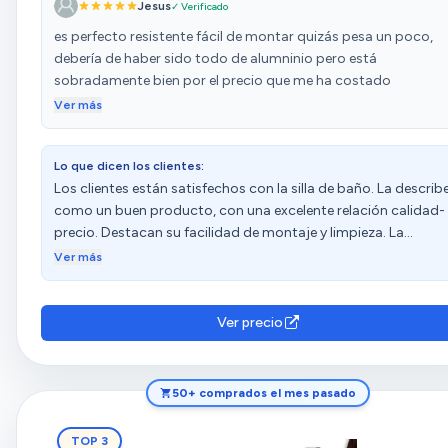
Jesus
✓ Verificado
es perfecto resistente fácil de montar quizás pesa un poco,
debería de haber sido todo de alumninio pero está
sobradamente bien por el precio que me ha costado
Ver más
Lo que dicen los clientes:
Los clientes están satisfechos con la silla de baño. La describ
como un buen producto, con una excelente relación calidad-
precio. Destacan su facilidad de montaje y limpieza. La
consideran muy práctica y útil, especialmente para personas
Ver más
mayores, ya que les facilita la vida. Además, destacan su
comodidad, movilidad, robustez y facilidad de limpieza.
Ver precio
50+ comprados el mes pasado
TOP 3