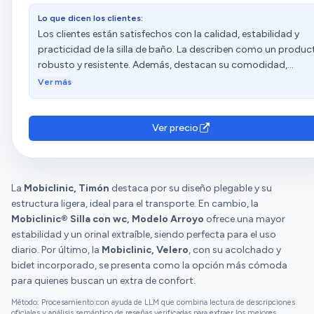
más largos usando las arandelas y tuercas hacia dentro. No
demasiado complicado.
apriete. 4-Coloque el reposapiés con los dos tronillos más
Lo que dicen los clientes:
cortos usando arandelas y las tuercas hacia afuera. Esos los
Los clientes están satisfechos con la calidad, estabilidad y
puede apretar. 5-Apriete todos los tornillos. Pase la yema del
practicidad de la silla de baño. La describen como un produc
dedo por cada saliente de tornillos para evitar que tengan
robusto y resistente. Además, destacan su comodidad,
superficies que puedan herir. Si puede cubra esos salientes c
seguridad y facilidad de limpieza. Sin embargo, algunos
Ver más
otras partes que no trae el mueble. El depósito de líquidos de
consideran que el precio es demasiado elevado. Las opinione
entrar con el asa de lado. Listo, tan fácil como se explica.
sobre el montaje son diversas.
Ver precio
La
Mobiclinic, Timón
destaca por su diseño plegable y su
estructura ligera, ideal para el transporte. En cambio, la
Mobiclinic® Silla con wc, Modelo Arroyo
ofrece una mayor
estabilidad y un orinal extraíble, siendo perfecta para el uso
diario. Por último, la
Mobiclinic, Velero
, con su acolchado y
bidet incorporado, se presenta como la opción más cómoda
para quienes buscan un extra de confort.
Método: Procesamiento con ayuda de LLM que combina lectura de descripciones
oficiales y análisis semántico de reseñas verificadas para extraer los mejores