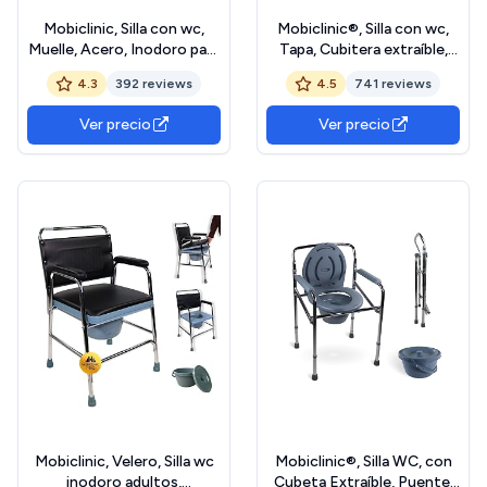
Mobiclinic, Silla con wc,
Mobiclinic®, Silla con wc,
Muelle, Acero, Inodoro para
Tapa, Cubitera extraíble,
personas mayores, Orinal
Regulable en 5 alturas,
4.3
392 reviews
4.5
741 reviews
plegable, Reposabrazos,
Modelo arroyo, Conteras
Asiento ergonómico,
antideslizantes,
Ver precio
Ver precio
Ruedas, Conteras
Reposabrazos, Soporta
antideslizantes, 1 unidad
hasta 100 kg, Orinal, Acero
Mobiclinic, Velero, Silla wc
Mobiclinic®, Silla WC, con
inodoro adultos,
Cubeta Extraíble, Puente,