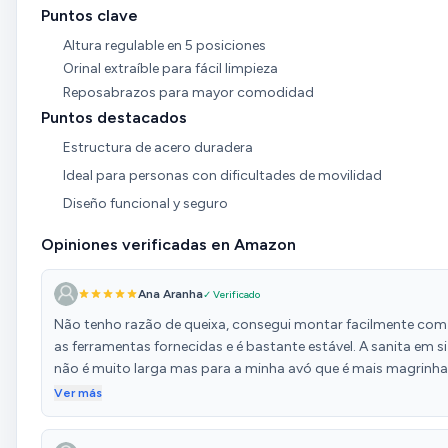
Puntos clave
Altura regulable en 5 posiciones
Orinal extraíble para fácil limpieza
Reposabrazos para mayor comodidad
Puntos destacados
Estructura de acero duradera
Ideal para personas con dificultades de movilidad
Diseño funcional y seguro
Opiniones verificadas en Amazon
Ana Aranha
✓ Verificado
Não tenho razão de queixa, consegui montar facilmente com
as ferramentas fornecidas e é bastante estável. A sanita em si
não é muito larga mas para a minha avó que é mais magrinha
ótimo. Se for para alguém mais "forte" ou larga das ancas é
Ver más
preciso ter isso em conta.