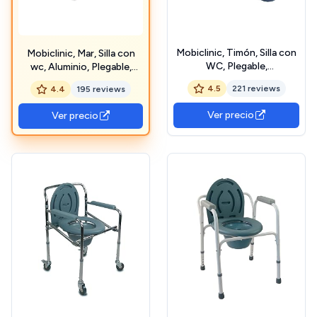
Mobiclinic, Timón, Silla con
Mobiclinic, Mar, Silla con
WC, Plegable,
wc, Aluminio, Plegable,
Reposabrazos, Inodoro
Ligera, De inodoro para
4.5
221 reviews
4.4
195 reviews
Portátil Adulto, Asiento
discapacitados,
ergonómico, Conteras
Minusválidos, Ancianos,
Ver precio
Ver precio
antideslizantes
Orinal, Reposabrazos,
Asiento ergonómico,
Conteras antideslizantes