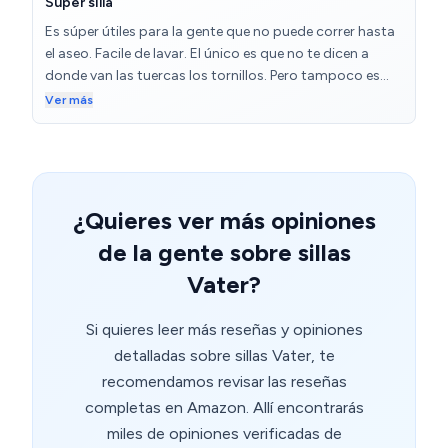
Super silla
solventará muchos inconvenientes a familiares con
Es súper útiles para la gente que no puede correr hasta
dicha movilidad reducida.
el aseo. Facile de lavar. El único es que no te dicen a
donde van las tuercas los tornillos. Pero tampoco es
dificil . La cinta blanca es un invento mía para que sea
Ver más
más práctico para una mujer mayor
¿Quieres ver más opiniones
de la gente sobre sillas
Vater?
Si quieres leer más reseñas y opiniones
detalladas sobre sillas Vater, te
recomendamos revisar las reseñas
completas en Amazon. Allí encontrarás
miles de opiniones verificadas de