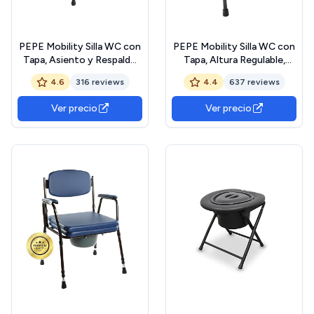
PEPE Mobility Silla WC con
PEPE Mobility Silla WC con
Tapa, Asiento y Respaldo
Tapa, Altura Regulable,
Acolchado, Altura
Cubo extraible, Silla Orinal
4.6
316 reviews
4.4
637 reviews
Regulable, Cubo extraible,
para Personas Mayores,
Silla Orinal para Personas
Negro
Ver precio
Ver precio
Mayores