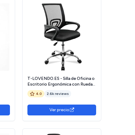
T-LOVENDO.ES - Silla de Oficina o
Escritorio Ergonómica con Ruedas
able,
y Soporte Lumbar. Juvenil. Altura
4.0
2.6k reviews
Regulable
Ver precio