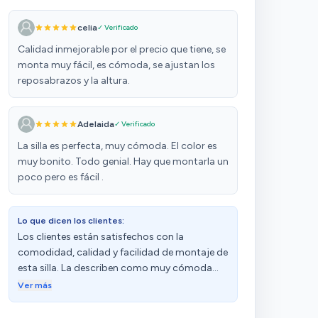
celia
✓ Verificado
Calidad inmejorable por el precio que tiene, se
monta muy fácil, es cómoda, se ajustan los
reposabrazos y la altura.
Adelaida
✓ Verificado
La silla es perfecta, muy cómoda. El color es
muy bonito. Todo genial. Hay que montarla un
poco pero es fácil .
Lo que dicen los clientes:
Los clientes están satisfechos con la
comodidad, calidad y facilidad de montaje de
esta silla. La describen como muy cómoda
para el precio que tiene, con materiales y
Ver más
acabados de calidad. Además, destacan su
ergonomía, ya que los reposabrazos se