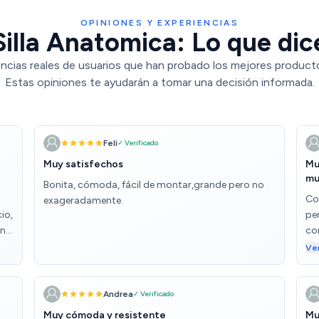
OPINIONES Y EXPERIENCIAS
illa Anatomica: Lo que dic
ncias reales de usuarios que han probado los mejores producto
Estas opiniones te ayudarán a tomar una decisión informada.
Feli
✓ Verificado
Muy satisfechos
Mu
mu
Bonita, cómoda, fácil de montar,grande pero no
Co
exageradamente.
io,
per
 no
co
 y
tr
Ve
uy
lo
es
el
a
bol
Andrea
✓ Verificado
Muy cómoda y resistente
Mu