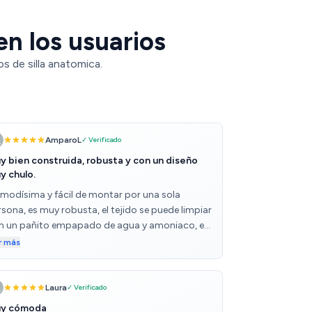
en los usuarios
s de silla anatomica.
AmparoL
✓ Verificado
y bien construida, robusta y con un diseño
y chulo.
modísima y fácil de montar por una sola
sona, es muy robusta, el tejido se puede limpiar
n un pañito empapado de agua y amoniaco, es
anspirable y además es visualmente muy ligera,
r más
s reposabrazos también se pueden levantar. En
 respaldo por detrás lleva como una especie de
sillo.
Laura
✓ Verificado
y cómoda