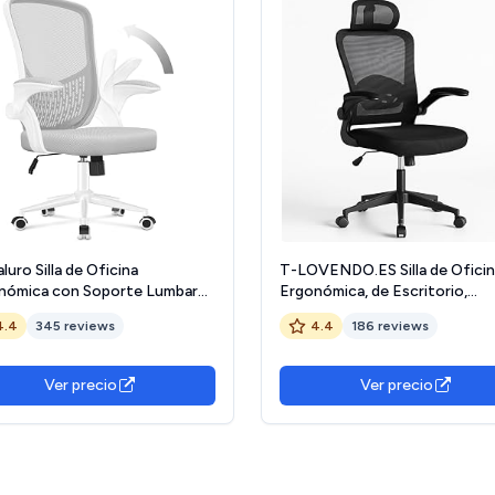
luro Silla de Oficina
T-LOVENDO.ES Silla de Ofici
nómica con Soporte Lumbar
Ergonómica, de Escritorio,
iseño Exclusivo, Brazos
Ejecutiva, Giratoria con Rueda
4.4
345 reviews
4.4
186 reviews
bles 90°, Tapicería de Malla
Juegos de Malla Transpirable, 
pirable, Silla de Escritorio
Reposacabezas y Apoyabrazo
oria 360°, Gris
Ajustable, Soporte Lumbar pa
Ver precio
Ver precio
Oficina, Casa