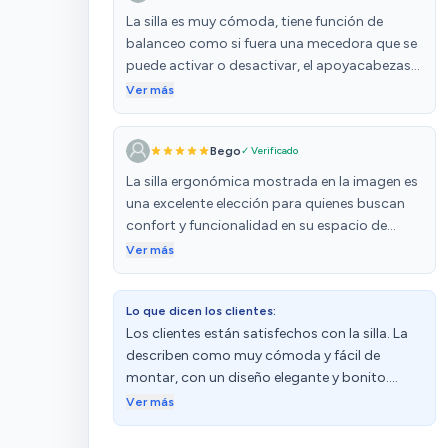
La silla es muy cómoda, tiene función de
balanceo como si fuera una mecedora que se
puede activar o desactivar, el apoyacabezas
muy cómodo también. Muy contentos con la
Ver más
silla. Es la segunda vez que compro una silla a
este vendedor, muy buena calidad/precio y la
Bego
✓ Verificado
atención postventa es inmejorable. Le doy 5
estrellas porque no hay más. Totalmente
La silla ergonómica mostrada en la imagen es
recomendable
una excelente elección para quienes buscan
confort y funcionalidad en su espacio de
trabajo. Con un diseño predominantemente
Ver más
rosa, esta silla no solo es estéticamente
atractiva, sino que también está diseñada
Lo que dicen los clientes:
para ofrecer una ventilación adecuada
Los clientes están satisfechos con la silla. La
gracias a su respaldo de malla transpirable, lo
describen como muy cómoda y fácil de
que proporciona un soporte adecuado
montar, con un diseño elegante y bonito.
durante largas horas de uso. La funcionalidad
Destacan su buena relación calidad-precio, su
se ve reforzada por los reposabrazos
Ver más
robustez y que es adecuada para uso diario.
plegables, que son prácticos tanto para el
Además, mencionan que viene con
almacenamiento como para adaptarse a