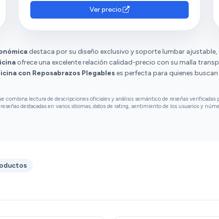
diversas sobre el montaje, la dureza del
Ver precio
asiento y la ergonomía.
gonómica
destaca por su diseño exclusivo y soporte lumbar ajustable, 
icina
ofrece una excelente relación calidad-precio con su malla transp
ficina con Reposabrazos Plegables
es perfecta para quienes buscan f
combina lectura de descripciones oficiales y análisis semántico de reseñas verificadas p
reseñas destacadas en varios idiomas, datos de rating, sentimiento de los usuarios y núm
roductos