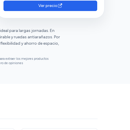
pueden ajustar a una altura adecuada y
Ver precio
ponerlos en posición vertical cuando les
apetece. Afirman que cumple su función bajo
su precio y aprecian su resistencia, apariencia
ideal para largas jornadas. En
y deslizamiento suave.
irable y ruedas antiarañazos. Por
lexibilidad y ahorro de espacio,
ara extraer los mejores productos
ero de opiniones