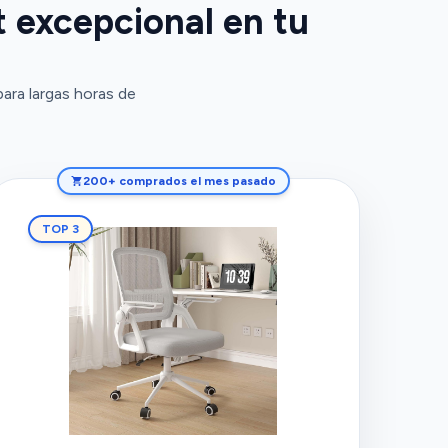
t excepcional en tu
ara largas horas de
200+ comprados el mes pasado
TOP 3