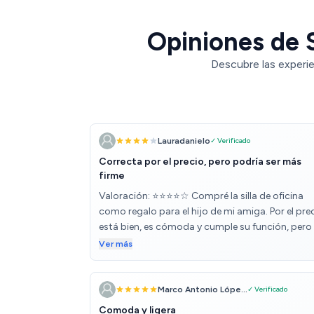
Opiniones de S
Descubre las experie
Lauradanielo
✓ Verificado
Correcta por el precio, pero podría ser más
firme
Valoración: ⭐⭐⭐⭐☆ Compré la silla de oficina
como regalo para el hijo de mi amiga. Por el prec
está bien, es cómoda y cumple su función, pero
es tan firme como esperaba. El diseño es bonito
Ver más
se monta fácilmente, pero si buscas una silla m
robusta y de gran soporte, quizás haya opcion
mejores. Para un uso moderado, está bien. Buen
Marco Antonio Lópe...
✓ Verificado
relación calidad-precio, pero no perfecta.
Comoda y ligera