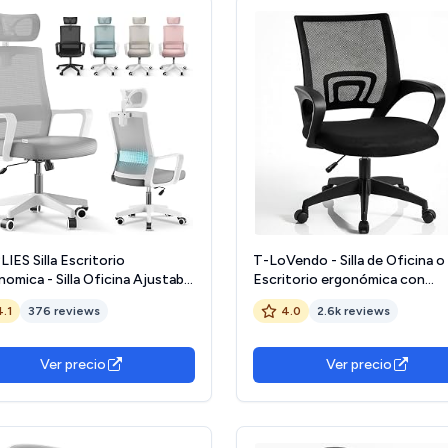
IES Silla Escritorio
T-LoVendo - Silla de Oficina o
omica - Silla Oficina Ajustable
Escritorio ergonómica con
clinable con Soporte Lumbar,
Soporte Lumbar, Malla Transpir
4.1
376 reviews
4.0
2.6k reviews
sacabezas Ajustable, Malla
Regulable en Altura, Ruedas
pirable, Ruedas Giratorias
antiarañazos, Color Negro
 Soporta hasta 100kg (Gris)
Ver precio
Ver precio