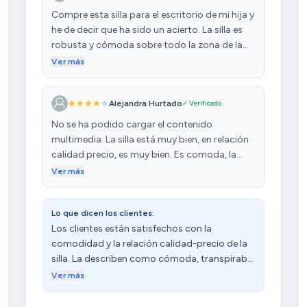
Compre esta silla para el escritorio de mi hija y
he de decir que ha sido un acierto. La silla es
robusta y cómoda sobre todo la zona de la
espalda que bien firme. Es una silla juvenil más
Ver más
orientado a adolescente aunque un adulto la
puede usar perfectamente. El montaje súper
Alejandra Hurtado
✓ Verificado
sencillo con pocos tornillos y en 10-15 min la
tienes montada. El precio de correcto más
No se ha podido cargar el contenido
barato que en cualquier zona comercial. El
multimedia. La silla está muy bien, en relación
diseño adecuado. En general muy contentos
calidad precio, es muy bien. Es comoda, la
simiedas están muy bien el espaldar si ayuda a
Ver más
que pase aire y se sienta uno fresco, la entrega
fue rápida y sin inconvenientes. Le voy 4
Lo que dicen los clientes:
estrellas porque si es un poco duro poner los
Los clientes están satisfechos con la
tornillos del espaldar y se dificulta un poco,
comodidad y la relación calidad-precio de la
pero solo eso, no es que sea imposible.
silla. La describen como cómoda, transpirable
y con un diseño atractivo. Sin embargo,
Ver más
algunos clientes expresan disgusto por la
falta de estabilidad y tienen opiniones