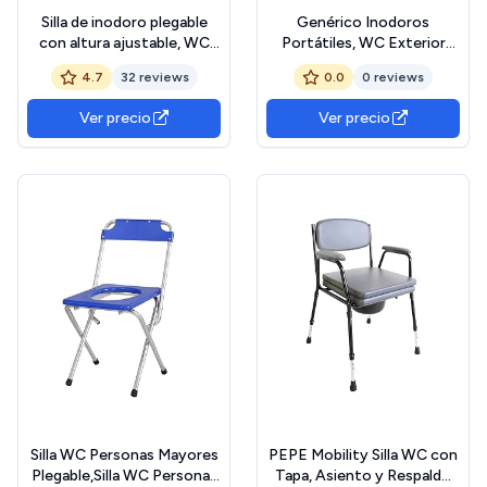
Silla de inodoro plegable
Genérico Inodoros
con altura ajustable, WC
Portátiles, WC Exterior
para personas mayores con
Grande, Silla de Baño
4.7
32 reviews
0.0
0 reviews
orinal desmontable y cojín,
Plegable Ligera y Portátil
adecuado para personas
para Senderismo, Hogar,
Ver precio
Ver precio
mayores, discapacitadas,
Tienda de Campaña, Viajes,
embarazadas y
Coche, Camping, Aire Libre
heridas,Carga útil 200 kg
y
Silla WC Personas Mayores
PEPE Mobility Silla WC con
Plegable,Silla WC Personas
Tapa, Asiento y Respaldo