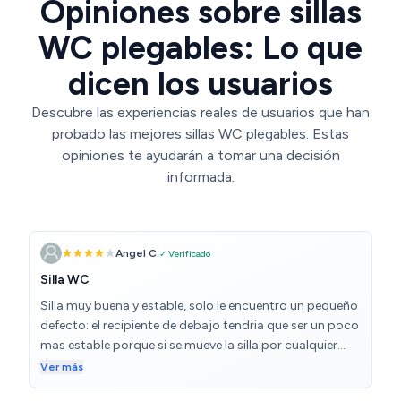
Opiniones sobre sillas
WC plegables: Lo que
dicen los usuarios
Descubre las experiencias reales de usuarios que han
probado las mejores sillas WC plegables. Estas
opiniones te ayudarán a tomar una decisión
informada.
Angel C.
✓ Verificado
Silla WC
Silla muy buena y estable, solo le encuentro un pequeño
defecto: el recipiente de debajo tendria que ser un poco
mas estable porque si se mueve la silla por cualquier
circunstancia que sea hay el peligro de correrse el
Ver más
recipiente y caer con su contenido. Tengo otra silla