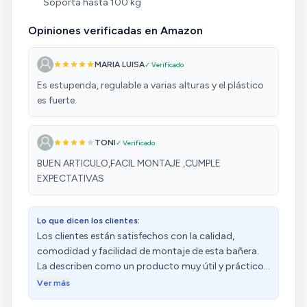
Soporta hasta 100 kg
Opiniones verificadas en Amazon
MARIA LUISA
✓ Verificado
Es estupenda, regulable a varias alturas y el plástico
es fuerte.
TONI
✓ Verificado
BUEN ARTICULO,FACIL MONTAJE ,CUMPLE
EXPECTATIVAS
Lo que dicen los clientes:
Los clientes están satisfechos con la calidad,
comodidad y facilidad de montaje de esta bañera.
La describen como un producto muy útil y práctico,
especialmente para personas mayores. Destacan su
Ver más
ligereza y que se pliega con facilidad. Además,