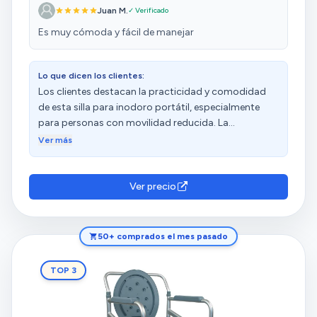
Juan M.
✓ Verificado
Es muy cómoda y fácil de manejar
Lo que dicen los clientes:
Los clientes destacan la practicidad y comodidad
de esta silla para inodoro portátil, especialmente
para personas con movilidad reducida. La
consideran de buena calidad, resistencia y
Ver más
funcionalidad. Sin embargo, algunos mencionan que
queda muy encajada y que el espacio para introducir
la tapa es justo. Las opiniones sobre la comodidad,
Ver precio
facilidad de uso y plegabilidad son diversas.
50+ comprados el mes pasado
TOP 3