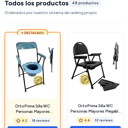
Todos los productos
48 productos
Ordenados por nuestro sistema de ranking propio
⭐ DESTACADO
OrtoPrime Silla WC
OrtoPrime Silla WC
Personas Mayores Plegable
Personas Mayores
- Silla Orinal Adulto - Silla
PLEGABLE - Silla Orinal
4.6
32 reviews
4.2
18 reviews
WC PORTÁTIL para
Adulto - Silla Inodoro
Personas Mayores Silla
PORTÁTIL Silla Orinal para