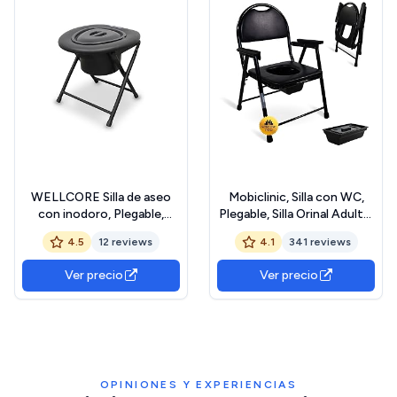
WELLCORE Silla de aseo
Mobiclinic, Silla con WC,
con inodoro, Plegable,
Plegable, Silla Orinal Adulto,
Transportable, Compacta,
Reposabrazos, Asiento
4.5
12 reviews
4.1
341 reviews
Estructura Aluminio,
ergonómico, Guadalquivir,
Inodoro extraíble, Fácil
WC portátil, Conteras
Ver precio
Ver precio
limpieza, Color Negro,
antideslizates, Negro
Hasta 100 kg
OPINIONES Y EXPERIENCIAS