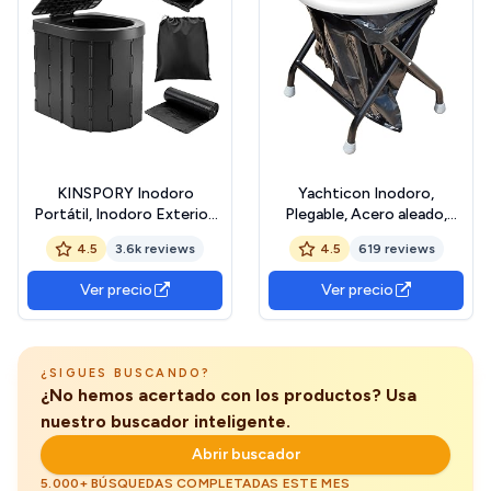
KINSPORY Inodoro
Yachticon Inodoro,
Portátil, Inodoro Exterior,
Plegable, Acero aleado,
WC Portatil Inodoro para
Blanco/Negro
4.5
3.6k reviews
4.5
619 reviews
Camping (Negro con Tapa)
Ver precio
Ver precio
¿SIGUES BUSCANDO?
¿No hemos acertado con los productos? Usa
nuestro buscador inteligente.
Abrir buscador
5.000+ BÚSQUEDAS COMPLETADAS ESTE MES