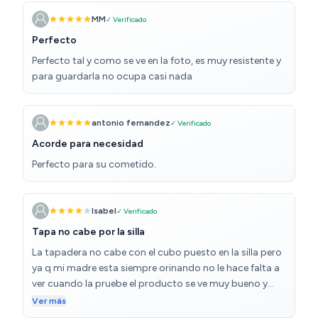
hermana de esta hace años con un recipiente mejor que
este y con una buena sujección
MM
✓ Verificado
Perfecto
Perfecto tal y como se ve en la foto, es muy resistente y
para guardarla no ocupa casi nada
antonio fernandez
✓ Verificado
Acorde para necesidad
Perfecto para su cometido.
Isabel
✓ Verificado
Tapa no cabe por la silla
La tapadera no cabe con el cubo puesto en la silla pero
ya q mi madre esta siempre orinando no le hace falta a
ver cuando la pruebe el producto se ve muy bueno y
mas práctico q tener una escupidera vulgarmente
Ver más
llamado para orinar q es lo q simpre ha usado mi madre