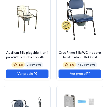
Ausilium Silla plegable 4 en 1
OrtoPrime Silla WC Inodoro
para WC o ducha con altura
Acolchada - Silla Orinal
regulable - Elevador de WC,
PORTÁTIL Regulable -
4.8
21 reviews
4.6
459 reviews
soporte para WC, silla de
Váter portátil con Bidet
inodoro y asiento de ducha
Acoplable - Silla de Baño
Ver precio
Ver precio
para Ancianos - Silla de
Baño Geriátrica - CÓMODA
y Resistente