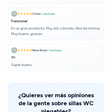
hemos probado, pero creo, que el armazón se puede
adaptar al water para sujetarte.
Cosío
✓ Verificado
Funcional
Es un gran producto. Muy útil, cómodo, fácil de montar.
Muy bueno, gracias.
Nina Rossi
✓ Verificado
!!!!
Super bueno
¿Quieres ver más opiniones
de la gente sobre sillas WC
plegables?