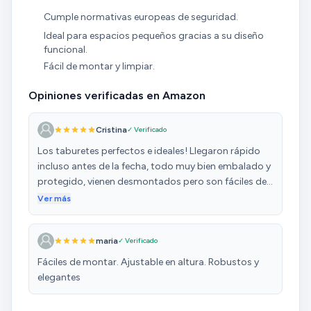
Cumple normativas europeas de seguridad.
Ideal para espacios pequeños gracias a su diseño
funcional.
Fácil de montar y limpiar.
Opiniones verificadas en Amazon
Cristina
✓ Verificado
Los taburetes perfectos e ideales! Llegaron rápido
incluso antes de la fecha, todo muy bien embalado y
protegido, vienen desmontados pero son fáciles de
montar y se tarda poco! Son comodos. Muy
Ver más
contenta!
maria
✓ Verificado
Fáciles de montar. Ajustable en altura. Robustos y
elegantes