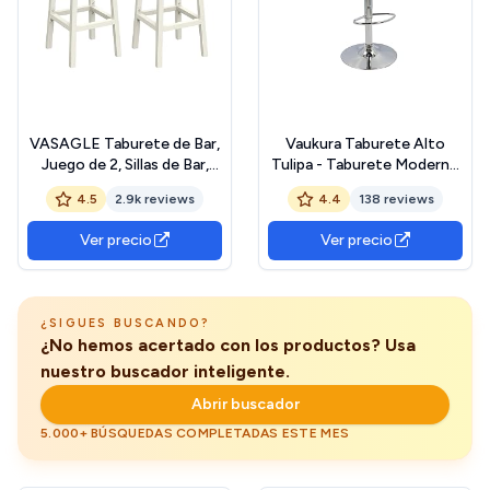
VASAGLE Taburete de Bar,
Vaukura Taburete Alto
Juego de 2, Sillas de Bar,
Tulipa - Taburete Moderno
Sillas de Cocina con Marco
(Negro)
4.5
2.9k reviews
4.4
138 reviews
de Metal, Altura 65 cm, con
Reposapiés, para Cocina,
Ver precio
Ver precio
Salón, Comedor, Beige
Roble y Blanco
LBC032W09 The Forest
Stewardship Council
¿SIGUES BUSCANDO?
¿No hemos acertado con los productos? Usa
nuestro buscador inteligente.
Abrir buscador
5.000+ BÚSQUEDAS COMPLETADAS ESTE MES