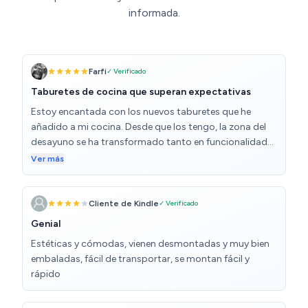
informada.
Farfi
✓ Verificado
Taburetes de cocina que superan expectativas
Estoy encantada con los nuevos taburetes que he
añadido a mi cocina. Desde que los tengo, la zona del
desayuno se ha transformado tanto en funcionalidad
como en estilo.
Ver más
Cliente de Kindle
✓ Verificado
Genial
Estéticas y cómodas, vienen desmontadas y muy bien
embaladas, fácil de transportar, se montan fácil y
rápido