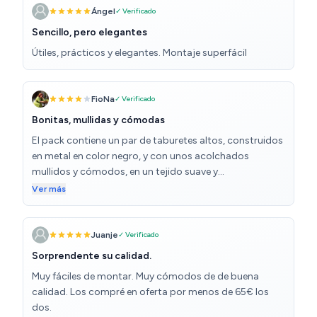
Ángel
✓ Verificado
Sencillo, pero elegantes
Útiles, prácticos y elegantes. Montaje superfácil
FioNa
✓ Verificado
Bonitas, mullidas y cómodas
El pack contiene un par de taburetes altos, construidos
en metal en color negro, y con unos acolchados
mullidos y cómodos, en un tejido suave y
aterciopelado, también de color negro. El montaje es
Ver más
sencillo, teniéndolas listas en unos 20min. La relación
calidad precio me ha parecido muy buena y el
resultado, podéis verlo en las fotos.
Juanje
✓ Verificado
Sorprendente su calidad.
Muy fáciles de montar. Muy cómodos de de buena
calidad. Los compré en oferta por menos de 65€ los
dos.