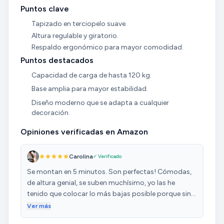
Puntos clave
Tapizado en terciopelo suave.
Altura regulable y giratorio.
Respaldo ergonómico para mayor comodidad.
Puntos destacados
Capacidad de carga de hasta 120 kg.
Base amplia para mayor estabilidad.
Diseño moderno que se adapta a cualquier
decoración.
Opiniones verificadas en Amazon
Carolina
✓ Verificado
Se montan en 5 minutos. Son perfectas! Cómodas,
de altura genial, se suben muchísimo, yo las he
tenido que colocar lo más bajas posible porque sino
no llego al suelo! Y mido 1,65. Les he puesto funda
Ver más
nada más montarlas porque tengo gatos... Pero son