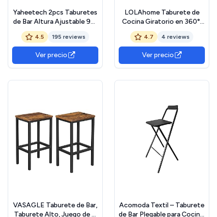
Yaheetech 2pcs Taburetes
LOLAhome Taburete de
de Bar Altura Ajustable 92-
Cocina Giratorio en 360°,
113,5cm Sillas de Bar
Silla de Bar Regulable en
4.5
195 reviews
4.7
4 reviews
Asientos Giratorios Diseño
Altura de 73 a 83 cm,
Moderno Taburetes Altos
Material Polipiel, Estructura
Ver precio
Ver precio
Blanco
Metal y Reposapiés, Negro
VASAGLE Taburete de Bar,
Acomoda Textil – Taburete
Taburete Alto, Juego de 2,
de Bar Plegable para Cocina,