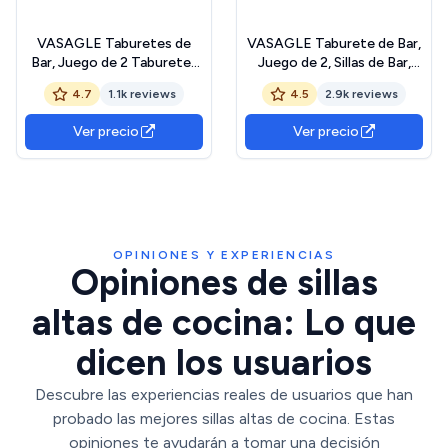
VASAGLE Taburetes de
VASAGLE Taburete de Bar,
Bar, Juego de 2 Taburetes
Juego de 2, Sillas de Bar,
de Barra, Tapizados de PU,
Sillas de Cocina con Marco
4.7
1.1k reviews
4.5
2.9k reviews
Taburete Alto con
de Metal, Altura 65 cm, con
Reposapiés, Montaje
Reposapiés, para Cocina,
Ver precio
Ver precio
Simple, Industrial, para
Salón, Comedor, Marrón
Cocina, Comedor, Marrón
Rústico y Negro Clásico
Rústico y Negro Tinta
LBC32X The Forest
LBC069B81
Stewardship Council
OPINIONES Y EXPERIENCIAS
Opiniones de sillas
altas de cocina: Lo que
dicen los usuarios
Descubre las experiencias reales de usuarios que han
probado las mejores sillas altas de cocina. Estas
opiniones te ayudarán a tomar una decisión