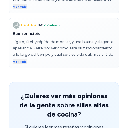
soy 5* porque el peso es muy ligero y da sensación de
Ver más
calidad mala, pero de momento funcionan bien
JAG
✓ Verificado
Buen principio.
Ligero, fácil y rápido de montar, y una buena y elegante
apariencia. Falta por ver cómo será su funcionamiento
a lo largo del tiempo y cuál será su vida útil, más allá de
los 3 años que exige la legislación vigente.
Ver más
¿Quieres ver más opiniones
de la gente sobre sillas altas
de cocina?
Si quieres leer más reseñas y opiniones