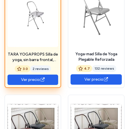
Yoga-mad Silla de Yoga
TARA YOGAPROPS Silla de
Plegable Reforzada
yoga, sin barra frontal,
ligera y fuerte, accesorios
4.7
132 reviews
3.0
2 reviews
de yoga
Ver precio
Ver precio