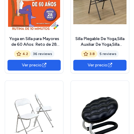
Yoga en Silla para Mayores
Silla Plegable De Yoga,Silla
de 60 Años: Reto de 28
Auxiliar De Yoga,Silla
Días para Perder Peso,
Plegable De Metal
4.2
36 reviews
3.8
5 reviews
Mejorar la Flexibilidad y la
Iyengar,Silla Portátil
Fuerza | Rutinas de 10
Reforzada Sin Respaldo
Ver precio
Ver precio
Minutos para Principiantes
Blanco
31.5in*18.5in*17.3in,Pink
(Black)