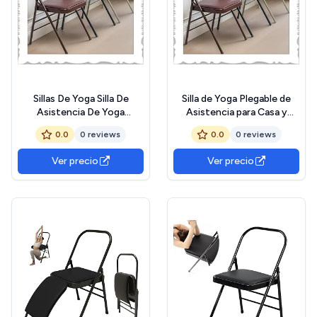
Sillas De Yoga Silla De
Silla de Yoga Plegable de
Asistencia De Yoga
Asistencia para Casa y
Plegable，Silla De Yoga para
Gimnasio, Sin Respaldo
0.0
0 reviews
0.0
0 reviews
Casa Y Gimnasio，Silla De
(Black)
Yoga Plegable Sin
Ver precio
Ver precio
Respaldo(Camel)