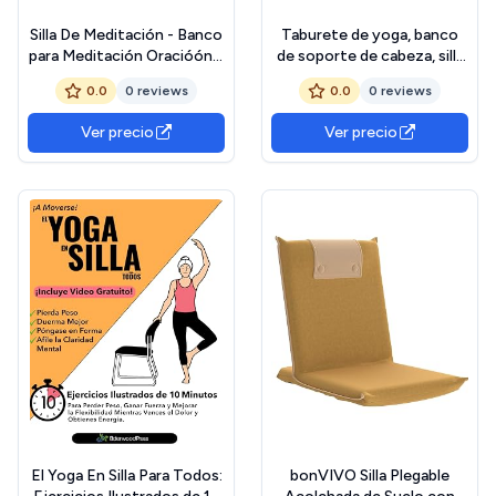
Silla De Meditación - Banco
Taburete de yoga, banco
para Meditación Oracióón y
de soporte de cabeza, silla
Atencióón Plena,Taburete
invertida, práctica de yoga,
0.0
0 reviews
0.0
0 reviews
de Rodillas Ergonóómico
entrenar
Plegable Portáátil
Ver precio
Ver precio
Confortable Relajacióón
Adultos Principiantes
Interior Oficina
El Yoga En Silla Para Todos:
bonVIVO Silla Plegable