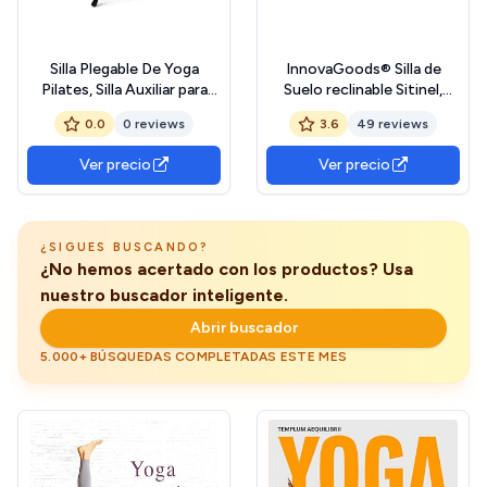
Silla Plegable De Yoga
InnovaGoods® Silla de
Pilates, Silla Auxiliar para
Suelo reclinable Sitinel,
Hogar, Silla De Yoga Iyengar
cómoda y Funcional, con
0.0
0 reviews
3.6
49 reviews
Plegable, De Metal con
Respaldo reclinable y cojín
Respaldo para Prácticas
Acolchado, Color Negro y
Ver precio
Ver precio
Restaurativas
Gris, Material plástico y
60% algodón, Ideal para
Relajarse y Descansar
¿SIGUES BUSCANDO?
¿No hemos acertado con los productos? Usa
nuestro buscador inteligente.
Abrir buscador
5.000+ BÚSQUEDAS COMPLETADAS ESTE MES