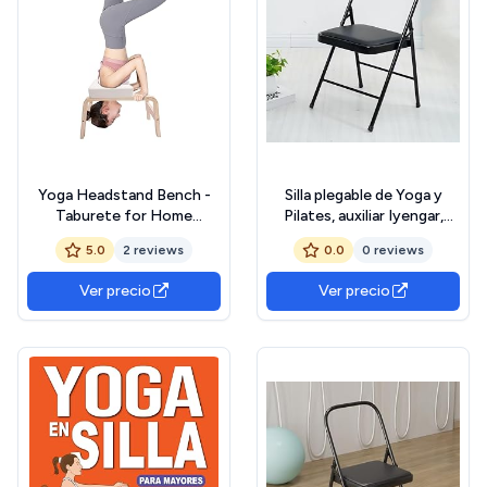
Yoga Headstand Bench -
Silla plegable de Yoga y
Taburete for Home
Pilates, auxiliar Iyengar,
Practice - Inversión Chair
reforzada, especial para
5.0
2 reviews
0.0
0 reviews
With Wood and PU Pads -
yoga, asiento sólido
Silla de Yoga
antideslizante, negro,
Ver precio
Ver precio
negro