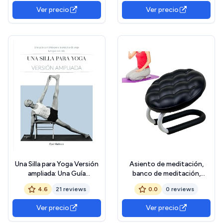
Yoga Invertidas para
fitness para relajación y
Ver precio
Ver precio
Entrenamiento de Core en
entrenamiento de espalda |
el Gimnasio en Casa con
antideslizante
Esterilla Antideslizante
Una Silla para Yoga Versión
Asiento de meditación,
ampliada: Una Guía
banco de meditación,
Completa para la Práctica
taburete de oración para
4.6
21 reviews
0.0
0 reviews
de Yoga Iyengar con Silla
arrodillarse, taburetes
ergonómicos, portátiles,
Ver precio
Ver precio
cómodos para relajarse,
mujeres, hombres, adultos,