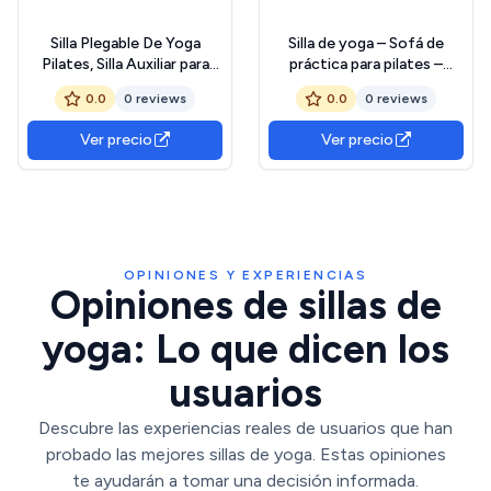
Silla Plegable De Yoga
Silla de yoga – Sofá de
Pilates, Silla Auxiliar para
práctica para pilates –
Hogar, Silla De Yoga Iyengar
Tumbona inflable de
0.0
0 reviews
0.0
0 reviews
Plegable, De Metal con
entrenamiento de yoga,
Respaldo para Prácticas
sofá plegable de apoyo
Ver precio
Ver precio
Restaurativas
para ejercicios de pilates
para viajes a casa
OPINIONES Y EXPERIENCIAS
Opiniones de sillas de
yoga: Lo que dicen los
usuarios
Descubre las experiencias reales de usuarios que han
probado las mejores sillas de yoga. Estas opiniones
te ayudarán a tomar una decisión informada.