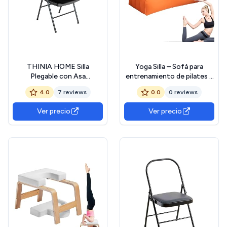
THINIA HOME Silla
Yoga Silla – Sofá para
Plegable con Asa
entrenamiento de pilates –
47x58x87cm
Sofá hinchable para yoga y
4.0
7 reviews
0.0
0 reviews
entrenamiento, soporte
plegable para ejercicios de
Ver precio
Ver precio
pilates, de viaje y casa