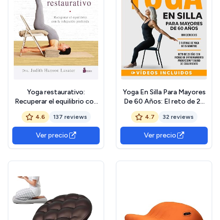
Yoga restaurativo:
Yoga En Silla Para Mayores
Recuperar el equilibrio con
De 60 Años: El reto de 28
la relajación profunda
días con 100 ejercicios
4.6
137 reviews
4.7
32 reviews
(TAOISMO)
ilustrados en vídeo, diario
de progreso y 3 rutinas con
Ver precio
Ver precio
videoexplicación