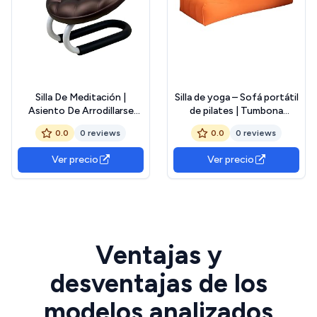
Silla De Meditación |
Silla de yoga – Sofá portátil
Asiento De Arrodillarse
de pilates | Tumbona
para Yoga Oración - Banco
plegable para ejercicios de
0.0
0 reviews
0.0
0 reviews
Ergonómico Cómodo para
yoga para viajes cortos,
Práctica Yoga Mindfulness
sofá inflable de pilates
Ver precio
Ver precio
Principiantes Adultos
Relajación Lectura Hogar
Zen
Ventajas y
desventajas de los
modelos analizados