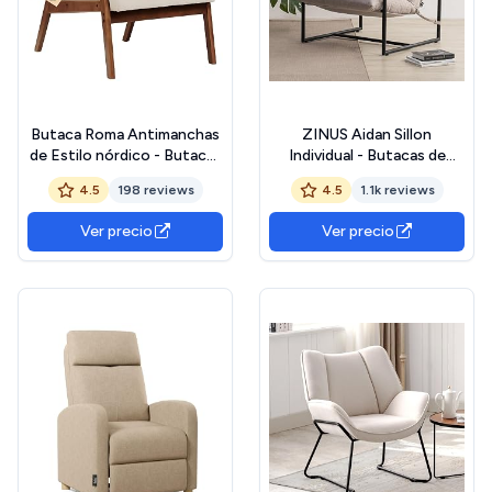
Butaca Roma Antimanchas
ZINUS Aidan Sillon
de Estilo nórdico - Butacas
Individual - Butacas de
de Salon Madera Maciza -
Salon con Estructura
4.5
198 reviews
4.5
1.1k reviews
Butaca Dormitorio
Acero y Cojines de Espuma
(Beige/Nogal)
Escamada - Montaje Fácil Y
Ver precio
Ver precio
Rápido - Beige Avena