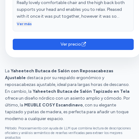
Really lovely comfortable chair and the high back both
supports your head and enables you to relax. Pleased
with it once it was put together, however it was so
difficult as nothing lined up and the padding made it
Ver más
almost impossible to screw the back to the seat.
Ver precio
La
Yaheetech Butaca de Salón con Reposacabezas
Ajustable
destaca por su respaldo ergonómico y
reposacabezas ajustable, ideal para largas horas de descanso.
En cambio, la
Yaheetech Butaca de Salón Tapizado en Tela
ofrece un diseño nórdico con un asiento amplio y cómodo. Por
último, la
MEUBLE COSY Escandinavo
, con su elegante
tapizado y patas de madera, es perfecta para añadir un toque
moderno a cualquier espacio.
Método: Procesamiento con ayuda de LLM que combina lectura de descripciones
oficiales y análisis semántico de reseñas verificadas para extraer los mejores
productos