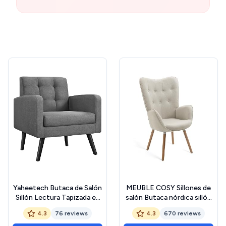
Yaheetech Butaca de Salón
MEUBLE COSY Sillones de
Sillón Lectura Tapizada en
salón Butaca nórdica sillón
Poliéster con Respaldo
Acolchado con
4.3
76 reviews
4.3
670 reviews
Alto y Patas de Madera de
Reposabrazos y Patas de