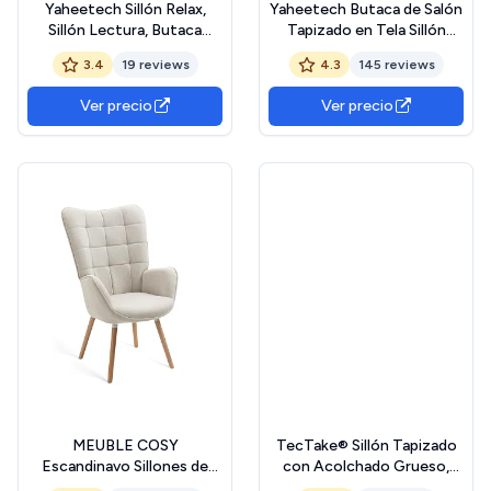
Yaheetech Sillón Relax,
Yaheetech Butaca de Salón
Sillón Lectura, Butaca
Tapizado en Tela Sillón
Nórdica Tapizada de
Individual con Respaldo
3.4
19 reviews
4.3
145 reviews
Terciopelo, Sofá Individual
Acolchado y Reposabrazos
con Una Almohada para Sala
de Madera Maciza Sofá
Ver precio
Ver precio
de Estar y Dormitorio,
Individual Ergonómico
Color Champán
Soporte 136 kg Gris
MEUBLE COSY
TecTake® Sillón Tapizado
Escandinavo Sillones de
con Acolchado Grueso,
salón Butaca nórdica sillón
Butaca Salón con Respaldo