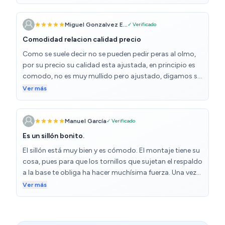
Miguel Gonzalvez E...
✓ Verificado
Comodidad relacion calidad precio
Como se suele decir no se pueden pedir peras al olmo,
por su precio su calidad esta ajustada, en principio es
comodo, no es muy mullido pero ajustado, digamos se
puede aguantar, no se cuanto tiempo pues a menudo
Ver más
no lo suelo utilizar y tampoco tengo la opinion de los
demas. El montaje en si es facil hasta llegar al respaldo
que hay que apretar y ajustarlo bien que cuesta trabajo
Manuel García
✓ Verificado
y cuando atornillas queda un dedo entre respaldo y
Es un sillón bonito.
asiento en el que dia a dia deberas ir apretando hasta
El sillón está muy bien y es cómodo. El montaje tiene su
ajustar, sale una pequeña arruga en la base del asiento
cosa, pues para que los tornillos que sujetan el respaldo
en la tela pero bueno el tiempo. Lo dicho por el precio la
a la base te obliga ha hacer muchísima fuerza. Una vez
linea es bonita y no es incomodo del todo.
montado todo bien.
Ver más