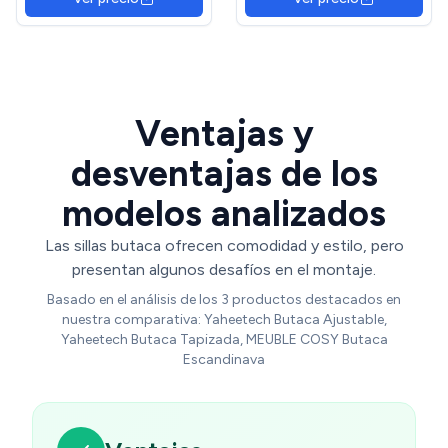
de 120 kg, Patas de Metal,
Carga 120 kg para Oficina
para Comedor, Cocina,
Estudio 66,5x94x100 cm
Negro Tinta LDC088B01
Crema
Ventajas y
desventajas de los
modelos analizados
Las sillas butaca ofrecen comodidad y estilo, pero
presentan algunos desafíos en el montaje.
Basado en el análisis de los 3 productos destacados en
nuestra comparativa: Yaheetech Butaca Ajustable,
Yaheetech Butaca Tapizada, MEUBLE COSY Butaca
Escandinava