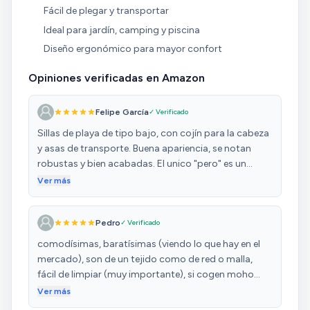
Fácil de plegar y transportar
Ideal para jardín, camping y piscina
Diseño ergonómico para mayor confort
Opiniones verificadas en Amazon
Felipe García
✓ Verificado
Sillas de playa de tipo bajo, con cojín para la cabeza
y asas de transporte. Buena apariencia, se notan
robustas y bien acabadas. El unico "pero" es un
asiento algo corto, los muslos apoyan en la
Ver más
estructura, pero aparte de eso no resultan
incómodas. En color negro resultan atractivas y
Pedro
✓ Verificado
discretas, espero que aguanten bien el trajín de la
playa y el paso del tiempo...
comodísimas, baratísimas (viendo lo que hay en el
mercado), son de un tejido como de red o malla,
fácil de limpiar (muy importante), si cogen moho
durante el invierno, les pasa una esponja con jabón y
Ver más
un manguerazo y listas, como el primer día,. El