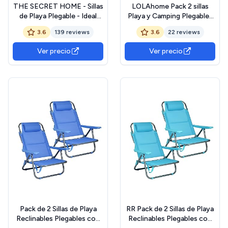
THE SECRET HOME - Sillas
LOLAhome Pack 2 sillas
de Playa Plegable - Ideal
Playa y Camping Plegables
para Playa y Piscina
con Cierre de Seguridad,
3.6
139 reviews
3.6
22 reviews
Estructura Acero Pintura
Epoxi anticorrosión, Tejido
Ver precio
Ver precio
loneta Oxford 600 D
poliéster Azul Marino,
Respaldo Alto Mono-
posición
Pack de 2 Sillas de Playa
RR Pack de 2 Sillas de Playa
Reclinables Plegables con
Reclinables Plegables con