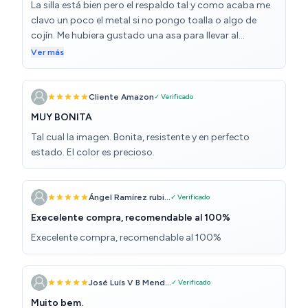
La silla está bien pero el respaldo tal y como acaba me
clavo un poco el metal si no pongo toalla o algo de
cojín. Me hubiera gustado una asa para llevar al
hombro. En modo tumbado molesta un poco el centro
Ver más
pero yo igualmente lo quiero para estar sentada
reclinada.
Cliente Amazon
✓ Verificado
MUY BONITA
Tal cual la imagen. Bonita, resistente y en perfecto
estado. El color es precioso.
Ángel Ramírez rubi...
✓ Verificado
Execelente compra, recomendable al 100%
Execelente compra, recomendable al 100%
José Luís V B Mend...
✓ Verificado
Muito bem.