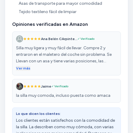
Asas de transporte para mayor comodidad
Tejido textileno fácil de limpiar
Opiniones verificadas en Amazon
Ana Belén CArpinte...
✓ Verificado
Silla muy ligera y muy fácil de llevar. Compre 2 y
entraron en el maletero del coche sin problema. Se
Llevan con un asa y tiene varias posiciones, las
encuentro muy cómodas y la tela impide que te
Ver más
lleves arena, así que muy contenta con la compra, la
repetiria.
Jaime
✓ Verificado
la silla muy comoda, incluso puesta como amaca
Lo que dicen los clientes:
Los clientes están satisfechos con la comodidad de
la silla. La describen como muy cómoda, con varias