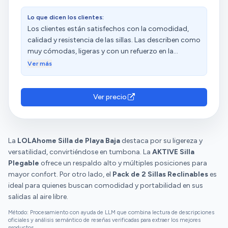
reposacabezas, aunque parezca una tontería, es
Lo que dicen los clientes:
super importante para la comodidad y para las
Los clientes están satisfechos con la comodidad,
"dichosas" cervicales, yo, que tengo las cervicales
calidad y resistencia de las sillas. Las describen como
destrozadas, os puedo asegurar que es algo
muy cómodas, ligeras y con un refuerzo en la
imprescindible, tanto si tienes problemas como si no
espalda. Además, destacan su buena relación
(para prevenir tenerlos). Estoy muy satisfecha con la
Ver más
calidad-precio y portabilidad. Sin embargo, algunos
compra
clientes mencionan que son muy pequeñas y
estrechas, especialmente el respaldo. Las opiniones
Ver precio
sobre el peso y las posiciones son diversas.
La
LOLAhome Silla de Playa Baja
destaca por su ligereza y
versatilidad, convirtiéndose en tumbona. La
AKTIVE Silla
Plegable
ofrece un respaldo alto y múltiples posiciones para
mayor confort. Por otro lado, el
Pack de 2 Sillas Reclinables
es
ideal para quienes buscan comodidad y portabilidad en sus
salidas al aire libre.
Método: Procesamiento con ayuda de LLM que combina lectura de descripciones
oficiales y análisis semántico de reseñas verificadas para extraer los mejores
productos