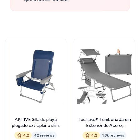
AKTIVE Silla de playa
TecTake® Tumbona Jardín
plegado extraplano slim,
Exterior de Acero,
Muy compacta,
Tumbona Plegable con
4.2
42 reviews
4.2
1.3k reviews
Multiposición, Con cojín y
Reposacabezas, Parasol y