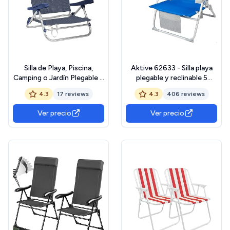
Silla de Playa, Piscina,
Aktive 62633 - Silla playa
Camping o Jardín Plegable y
plegable y reclinable 5
Reclinable Diferentes
posiciones, Silla portátil
4.3
17 reviews
4.3
406 reviews
Tamaños Aluminio Brillo 5
plegable 55x67,5x86cm,
Posiciones (Silla Baja)
Incluye cojín, 1 bolsillo, 1
Ver precio
Ver precio
bolsa con cremallera y
topes antivuelco, Sillas de
playa