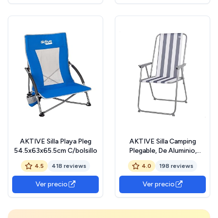
Portavasos y
45x40x70 cm, Sillas
Reposacabezas.
Plegables, Colección
Maldivas (62408)
AKTIVE Silla Playa Pleg
AKTIVE Silla Camping
54.5x63x65.5cm C/bolsillo
Plegable, De Aluminio,
Rayas marineras, 44 x 44 x
4.5
418 reviews
4.0
198 reviews
88 cm
Ver precio
Ver precio