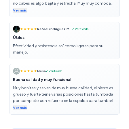
no cabes es algo bajita y estrecha. Muy muy cómoda
eso si, pero algo pesada de llevar, como un 50% más de
Ver más
peso que las normales de aluminio. Entiendo que al ser
de acero durarán más.
Rafael rodríguez M...
✓ Verificado
Útiles.
Efectividad y resistencia así como ligeras para su
manejo.
Nesa
✓ Verificado
Buena calidad y muy funcional
Muy bonitas y se ven de muy buena calidad, el hierro es
grueso y fuerte tiene varias posiciones hasta tumbada
por completo con refuerzo en la espalda para tumbarla
el cabecero muy cómodo
Ver más