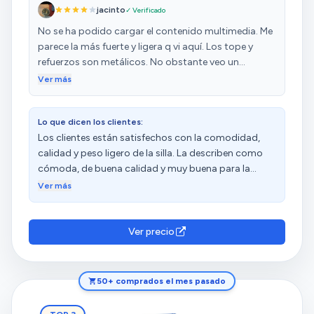
jacinto
✓ Verificado
No se ha podido cargar el contenido multimedia. Me
parece la más fuerte y ligera q vi aquí. Los tope y
refuerzos son metálicos. No obstante veo un
problema: el anclaje metálico q impide cierre y da
Ver más
estabilidad roza con la tela del siento y de la fricción
creo q termina rompiendo el asiento. Como señalo
Lo que dicen los clientes:
es muy resistente pero el precio a considerar por
Los clientes están satisfechos con la comodidad,
tener ligereza y evitar óxido, es un producto menos
calidad y peso ligero de la silla. La describen como
resistente que el acero con anclajes q deterioran el
cómoda, de buena calidad y muy buena para la
tejido y no son muy operativos (rápido de colocar y
playa. Además, aprecian su altura y precio. Sin
sin problemas)
Ver más
embargo, algunos clientes expresan disgusto por no
ser plegable y tienen opiniones diversas sobre su
resistencia y funcionalidad.
Ver precio
50+ comprados el mes pasado