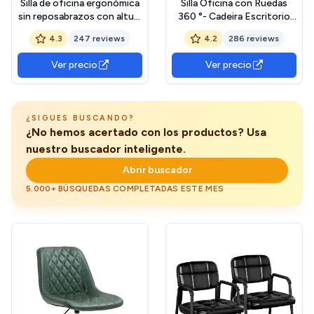
Silla de oficina ergonómica
Silla Oficina con Ruedas
sin reposabrazos con altura
360 °- Cadeira Escritorio
ajustable, respaldo
para Sala de Estudio - Fácil
4.3
247 reviews
4.2
286 reviews
acolchado y ruedas
de Montar y Base Cromada
giratorias | Diseño
Ver precio
Ver precio
compacto, funcional y
cómodo para escritorio,
estudio o teletrabajo en
casa u oficina
¿SIGUES BUSCANDO?
¿No hemos acertado con los productos? Usa
nuestro buscador inteligente.
Abrir buscador
5.000+ BÚSQUEDAS COMPLETADAS ESTE MES