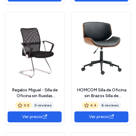
Regalos Miguel - Silla de
HOMCOM Silla de Oficina
Oficina sin Ruedas
sin Brazos Silla de
Confidente Elite - Máxima
Escritorio Vintage
0.0
0 reviews
4.4
6 reviews
Ergonomía - Ideal para
Giratoria Tapizada en PU
Escritorio y Gaming
Madera Curvada Altura
Ver precio
Ver precio
Ajustable Respaldo
Curvado Negro y Marrón