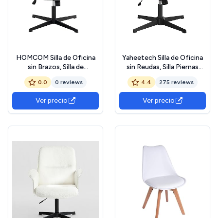
HOMCOM Silla de Oficina
Yaheetech Silla de Oficina
sin Brazos, Silla de
sin Reudas, Silla Piernas
Escritorio Giratoria con
Cruzadas con Función
0.0
0 reviews
4.4
275 reviews
Función Basculante,
Mecedora, Ancha Sila de
Asiento Amplio y Cómodo,
Escritorio para Juegos, Silla
Ver precio
Ver precio
Piernas Cruzadas, Altura
de Maquillaje sin Brazos
Regulable, sin Ruedas, para
para Casa, Beige
Sala de Estar y Dormitorio
Gris