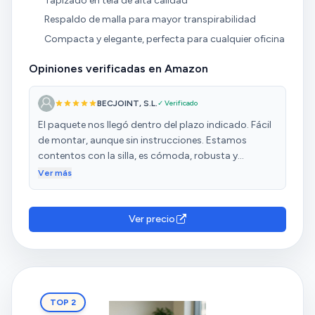
Tapizado en tela de alta calidad
Respaldo de malla para mayor transpirabilidad
Compacta y elegante, perfecta para cualquier oficina
Opiniones verificadas en Amazon
BECJOINT, S.L.
✓ Verificado
El paquete nos llegó dentro del plazo indicado. Fácil
de montar, aunque sin instrucciones. Estamos
contentos con la silla, es cómoda, robusta y
manipulable.
Ver más
Ver precio
TOP 2