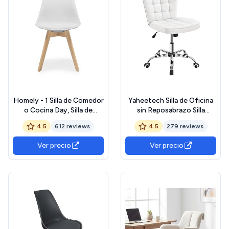
Homely - 1 Silla de Comedor
Yaheetech Silla de Oficina
o Cocina Day, Silla de
sin Reposabrazo Silla
diseño nórdico, Asiento de
Oficina Tapizada de Cuero
4.5
612 reviews
4.5
279 reviews
Polipropileno, Patas de
PU Silla con Ruedas Silla
Madera de Haya, Respaldo
Ergonomica Base Metal
Ver precio
Ver precio
ergonómico, Color Blanco
Blanca