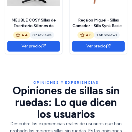
MEUBLE COSY Sillas de
Regalos Miguel - Sillas
Escritorio Sillones de
Comedor - Silla Synk Basic -
Maquillaje Giratoria Altura
Blanco
4.4
87 reviews
4.6
1.6k reviews
Ajustable con
Reposabrazos para Estudio
Ver precio
Ver precio
Dormitorio Oficina en Tela
de Felpa, Blanco
OPINIONES Y EXPERIENCIAS
Opiniones de sillas sin
ruedas: Lo que dicen
los usuarios
Descubre las experiencias reales de usuarios que han
probado las mejores sillas sin ruedas. Estas opiniones