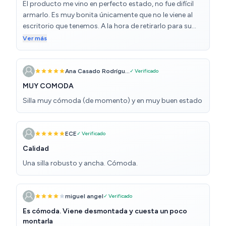
El producto me vino en perfecto estado, no fue difícil
armarlo. Es muy bonita únicamente que no le viene al
escritorio que tenemos. A la hora de retirarlo para su
devolución no tuvimos problemas
Ver más
Ana Casado Rodrígu...
✓ Verificado
MUY COMODA
Silla muy cómoda (de momento) y en muy buen estado
ECE
✓ Verificado
Calidad
Una silla robusto y ancha. Cómoda.
miguel angel
✓ Verificado
Es cómoda. Viene desmontada y cuesta un poco
montarla