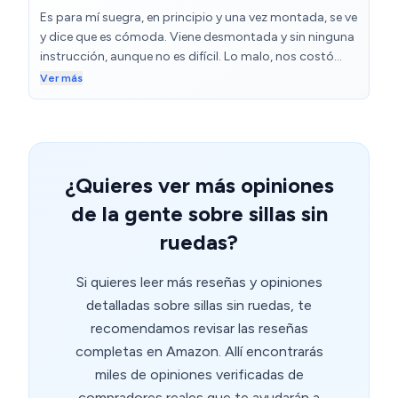
Es para mí suegra, en principio y una vez montada, se ve
y dice que es cómoda. Viene desmontada y sin ninguna
instrucción, aunque no es difícil. Lo malo, nos costó
varios intentos aflojando tornillos de un lado, de otro,
Ver más
de respaldo... Para que no cojease, ya que se quedaba
mucho más levantada de una pata. Al final, bien.
¿Quieres ver más opiniones
de la gente sobre sillas sin
ruedas?
Si quieres leer más reseñas y opiniones
detalladas sobre sillas sin ruedas, te
recomendamos revisar las reseñas
completas en Amazon. Allí encontrarás
miles de opiniones verificadas de
compradores reales que te ayudarán a