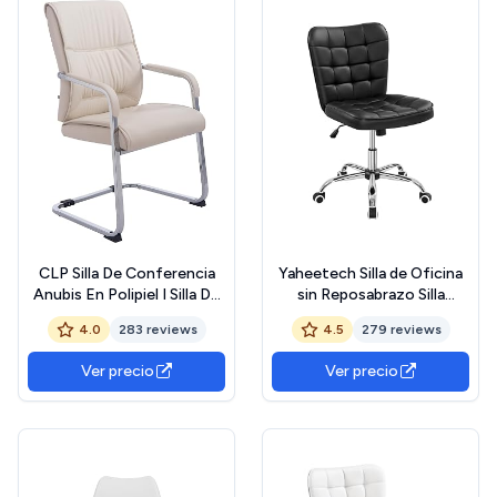
CLP Silla De Conferencia
Yaheetech Silla de Oficina
Anubis En Polipiel I Silla De
sin Reposabrazo Silla
Oficina En Estilo
Oficina Tapizada de Cuero
4.0
283 reviews
4.5
279 reviews
Cantiléver, con
PU Silla con Ruedas Silla
Reposabrazos &amp; Base
Ergonomica Base Metal
Ver precio
Ver precio
Metálica, Color:Crema
Negra