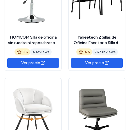
HOMCOM Silla de oficina
Yaheetech 2 Sillas de
sin ruedas ni reposabrazos,
Oficina Escritorio Silla de
silla de oficina giratoria con
Recepción Sillón para
3.6
4 reviews
4.5
267 reviews
base de acero, regulable en
Conferencia Sala Tapizada
altura, silla ergonómica de
MAX Capacidad 135 KG
Ver precio
Ver precio
piel sintética, verde
Negro