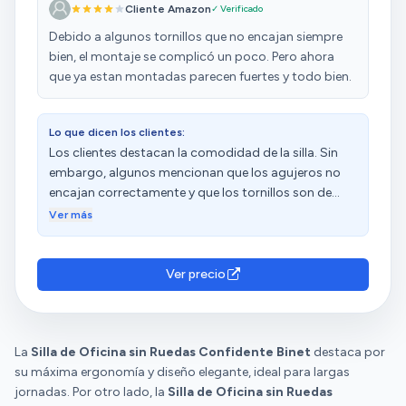
Cliente Amazon
✓ Verificado
tenido que cortar algunos hilos de los laterales. Por
lo demás, ha cumplido con lo que le pedía y es
Debido a algunos tornillos que no encajan siempre
cómoda para realizar su trabajo.
bien, el montaje se complicó un poco. Pero ahora
que ya estan montadas parecen fuertes y todo bien.
Lo que dicen los clientes:
Los clientes destacan la comodidad de la silla. Sin
embargo, algunos mencionan que los agujeros no
encajan correctamente y que los tornillos son de
mala calidad. Además, hay opiniones diversas sobre
Ver más
el montaje, la resistencia, la calidad y el precio
asequible.
Ver precio
La
Silla de Oficina sin Ruedas Confidente Binet
destaca por
su máxima ergonomía y diseño elegante, ideal para largas
jornadas. Por otro lado, la
Silla de Oficina sin Ruedas