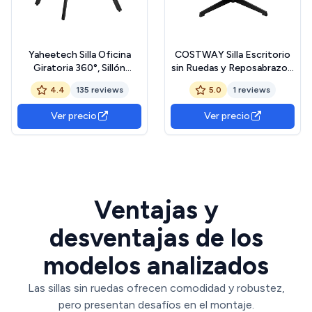
Yaheetech Silla Oficina
COSTWAY Silla Escritorio
Giratoria 360°, Sillón
sin Ruedas y Reposabrazos,
Escritorio en Forma de Flor,
88cm Silla Oficina Giratoria
4.4
135 reviews
5.0
1 reviews
Silla de Maquillaje Chenilla
con Cojines, Silla
para Sala de Estar,
Ergonómica con Asiento
Ver precio
Ver precio
Dormitorio y Estudio, Color
Acolchonado, Ajustable de
Blanco
Altura, para Dormitorio y
Estudio (Gris)
Ventajas y
desventajas de los
modelos analizados
Las sillas sin ruedas ofrecen comodidad y robustez,
pero presentan desafíos en el montaje.