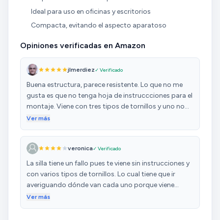
Ideal para uso en oficinas y escritorios
Compacta, evitando el aspecto aparatoso
Opiniones verificadas en Amazon
jlmerdiez
✓ Verificado
Buena estructura, parece resistente. Lo que no me
gusta es que no tenga hoja de instruccciones para el
montaje. Viene con tres tipos de tornillos y uno no
sabe a dónde corresponde cada uno. Te lleva el triple
Ver más
de tiempo de lo que uno espera hacerlo bien.
veronica
✓ Verificado
La silla tiene un fallo pues te viene sin instrucciones y
con varios tipos de tornillos. Lo cual tiene que ir
averiguando dónde van cada uno porque viene
desmontada la silla.
Ver más