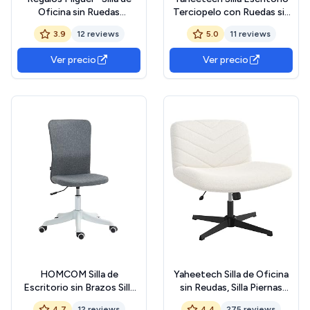
Oficina sin Ruedas
Terciopelo con Ruedas sin
Confidente Midi - Máxima
Reposabrazo Giratoria
3.9
12 reviews
5.0
11 reviews
Ergonomía - Ideal para
Capacidad 136 KG Blanco
Escritorio y Gaming
Ver precio
Ver precio
HOMCOM Silla de
Yaheetech Silla de Oficina
Escritorio sin Brazos Silla
sin Reudas, Silla Piernas
de Oficina Giratoria
Cruzadas con Función
4.7
12 reviews
4.4
275 reviews