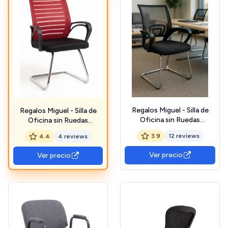
Regalos Miguel - Silla de
Regalos Miguel - Silla de
Oficina sin Ruedas
Oficina sin Ruedas
Confidente Midi - Máxima
Confidente Binet - Máxima
3.9
12 reviews
4.4
4 reviews
Ergonomía - Ideal para
Ergonomía - Ideal para
Escritorio y Gaming
Escritorio y Gaming
Ver precio
Ver precio