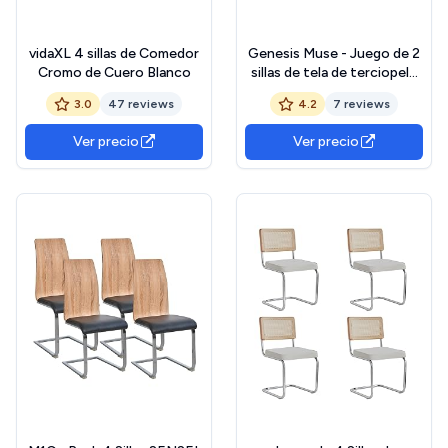
vidaXL 4 sillas de Comedor
Genesis Muse - Juego de 2
Cromo de Cuero Blanco
sillas de tela de terciopelo
con patas de tubo de metal
3.0
47 reviews
4.2
7 reviews
con acabado cromado
dorado (gris pardo)
Ver precio
Ver precio