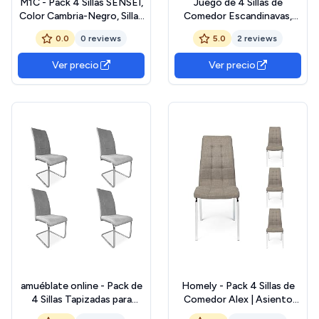
M1C - Pack 4 Sillas SENSEI,
Juego de 4 Sillas de
Color Cambria-Negro, Sillas
Comedor Escandinavas,
estilo moderno, Asiento
Sillas de Comedor con
0.0
0 reviews
5.0
2 reviews
tapizado en piel y respaldo
Patas Cromadas, Sillas
de madera forrada, Patas
Voladizas, Sillas de Oficina,
Ver precio
Ver precio
acero cromado
Sillas Modernas (Blanco)
amuéblate online - Pack de
Homely - Pack 4 Sillas de
4 Sillas Tapizadas para
Comedor Alex | Asiento
Salón, Comedor, Acabadas
Acolchado | Diseño