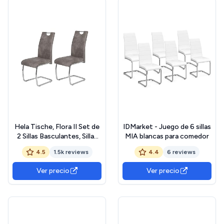
Hela Tische, Flora II Set de
IDMarket - Juego de 6 sillas
2 Sillas Basculantes, Sillas
MIA blancas para comedor
de Cocina de Microfibra
4.5
1.5k reviews
4.4
6 reviews
Gris de Aspecto Vintage,
Estructura de Tubo
Ver precio
Ver precio
Redondo Cromado,
Respaldo con Agarre