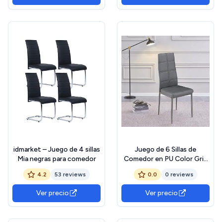
52 cm (Fondo) x 99 cm
(Alto)
idmarket – Juego de 4 sillas
Juego de 6 Sillas de
Mia negras para comedor
Comedor en PU Color Gris
con Patas Cromadas -
4.2
53 reviews
0.0
0 reviews
Longitud 41 x Profundidad
52 x Altura 98 cm
Ver precio
Ver precio