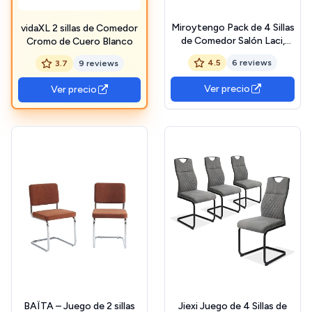
Miroytengo Pack de 4 Sillas
vidaXL 2 sillas de Comedor
de Comedor Salón Laci,
Cromo de Cuero Blanco
Polipiel Cromadas Negro
4.5
6 reviews
3.7
9 reviews
45x101x51 cm
Ver precio
Ver precio
BAÏTA – Juego de 2 sillas
Jiexi Juego de 4 Sillas de