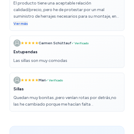
El producto tiene una aceptable relación
calidad/precio, pero he de protestar por un mal
suministro de herrajes necesarios para su montaje, en
conjunto faltaban 8 tornillos y sobraban 6 arandelas.
Ver más
He tenido suerte y solo ha sido media hora de
búsqueda en el fondo de los cajones, tener que buscar
una ferretería me habría molestado más.
Carmen Schüttauf
✓ Verificado
Estupendas
Las sillas son muy comodas
Mari
✓ Verificado
Sillas
Quedan muy bonitas.,pero venían rotas por detrás,no
las he cambiado porque me hacían falta ..