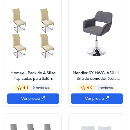
Homey - Pack de 4 Sillas
Mendler 6X HWC-A50 III -
Tapizadas para Salón,
Silla de comedor (tela,
Comedor, Acabadas en
patas cromadas), diseño
4.1
9 reviews
4.0
1 reviews
Beige, con Patas Cromadas,
retro, color gris
Modelo Skadi, Medidas:
Ver precio
Ver precio
42,5 cm (Ancho) x 52 cm
(Fondo) x 99 cm (Alto)