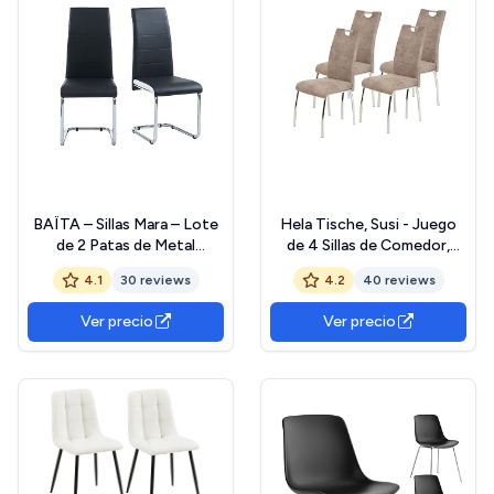
BAÏTA – Sillas Mara – Lote
Hela Tische, Susi - Juego
de 2 Patas de Metal
de 4 Sillas de Comedor,
Cromado
Microfibra, Vintage,
4.1
30 reviews
4.2
40 reviews
Estructura de Metal Y
Mango Cromado, Beige
Ver precio
Ver precio