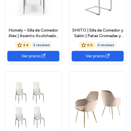
Homely – Silla de Comedor
SHIITO | Silla de Comedor y
Alex | Asiento Acolchado |
Salón | Patas Cromadas y
Diseño Moderno | Patas
Respaldo de Madera |
3.4
5 reviews
0.0
0 reviews
Cromadas | Silla para
Modelo Sensei
Comedor, Cocina,
Ver precio
Ver precio
Dormitorio | Medidas
44x61x97 cm | Color
Polipiel Gris