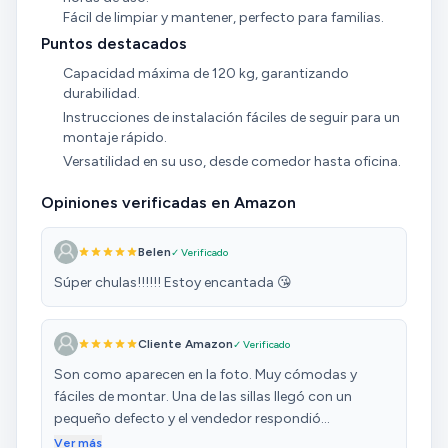
Fácil de limpiar y mantener, perfecto para familias.
Puntos destacados
Capacidad máxima de 120 kg, garantizando
durabilidad.
Instrucciones de instalación fáciles de seguir para un
montaje rápido.
Versatilidad en su uso, desde comedor hasta oficina.
Opiniones verificadas en Amazon
Belen
✓ Verificado
Súper chulas!!!!!! Estoy encantada 😘
Cliente Amazon
✓ Verificado
Son como aparecen en la foto. Muy cómodas y
fáciles de montar. Una de las sillas llegó con un
pequeño defecto y el vendedor respondió
rápidamente y mandó unas para reemplazarlas.
Ver más