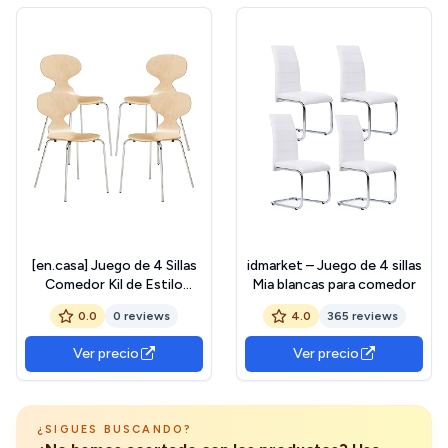
[en.casa] Juego de 4 Sillas
idmarket – Juego de 4 sillas
Comedor Kil de Estilo
Mia blancas para comedor
Escandinavo Conjunto de
0.0
0 reviews
4.0
365 reviews
4 Sillas Versátil para
Comedor Sala de Estar Sala
Ver precio
Ver precio
de Conferencia Metal y
Madera de Abedul 80 x 47 x
48 cm - Natural/Cromo
¿SIGUES BUSCANDO?