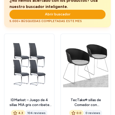
¿No hemos acertado con los productos? Usa
nuestro buscador inteligente.
Abrir buscador
5.000+ BÚSQUEDAS COMPLETADAS ESTE MES
IDMarket – Juego de 4
TecTake® sillas de
sillas MIA gris con ribete
Comedor con
blanco para comedor
reposabrazos, Estructura
4.3
104 reviews
0.0
0 reviews
de plástico Resistente,