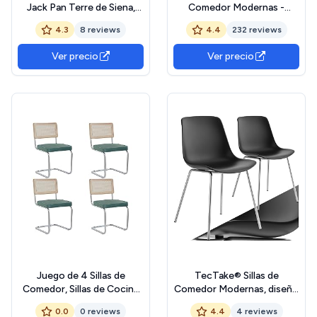
Jack Pan Terre de Siena,
Comedor Modernas -
Patas de Metal Cromado
Respaldo Alto, Tela
4.3
8 reviews
4.4
232 reviews
Tecnológica Acolchada,
Asiento de Piel Sintética,
Ver precio
Ver precio
Patas Cromadas, Auxiliares
para Salón (Gris)
Juego de 4 Sillas de
TecTake® Sillas de
Comedor, Sillas de Cocina
Comedor Modernas, diseño
Modernas con Respaldo de
ergonómico con Respaldo
0.0
0 reviews
4.4
4 reviews
Caña, Sillas de Salón
Alto, Estructura de