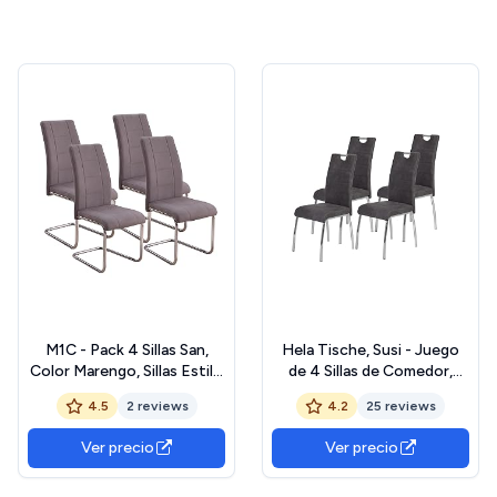
M1C - Pack 4 Sillas San,
Hela Tische, Susi - Juego
Color Marengo, Sillas Estilo
de 4 Sillas de Comedor,
Moderno y
Microfibra, Vintage,
4.5
2 reviews
4.2
25 reviews
contemporáneo, Tapizado
Estructura de Metal y
Tela Jarama, Patas
Mango Cromado, Antracita
Ver precio
Ver precio
metálicas cromadas