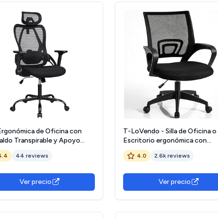
 Ergonómica de Oficina con
T-LoVendo - Silla de Oficina o
aldo Transpirable y Apoyo
Escritorio ergonómica con
ar | Reposacabezas Ajustable,
Soporte Lumbar, Malla Transpir
4.4
44 reviews
4.0
2.6k reviews
sabrazos Regulables, Asiento
Regulable en Altura, Ruedas
hado, Ruedas 360°, Ideal para
antiarañazos, Color Negro
torio, Teletrabajo y Estudio
Ver precio
Ver precio