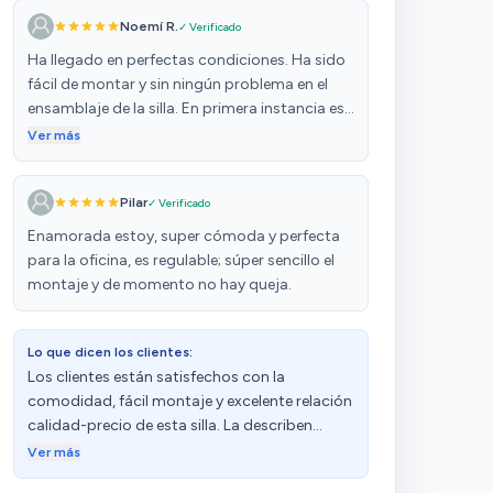
Noemí R.
✓ Verificado
Ha llegado en perfectas condiciones. Ha sido
fácil de montar y sin ningún problema en el
ensamblaje de la silla. En primera instancia es
muy cómoda y bonita. Veremos cómo se
Ver más
comportan a lo largo del tiempo las
almohadillas de la silla y brazos, parecen de
Pilar
✓ Verificado
buena calidad. Es ligera y se mueve con
facilidad por el suelo. Recomiendo mucho
Enamorada estoy, super cómoda y perfecta
está silla calidad-precio y su estética sencilla y
para la oficina, es regulable; súper sencillo el
limpia.
montaje y de momento no hay queja.
Lo que dicen los clientes:
Los clientes están satisfechos con la
comodidad, fácil montaje y excelente relación
calidad-precio de esta silla. La describen
como muy cómoda, con un asiento amplio y
Ver más
un respaldo ergonómico. Además, destacan