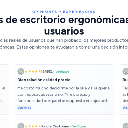
OPINIONES Y EXPERIENCIAS
as de escritorio ergonómicas
usuarios
cias reales de usuarios que han probado los mejores productos d
ómicas. Estas opiniones te ayudarán a tomar una decisión info
ISABEL
✓ Verificado
Bien relación calidad precio
Bu
 el
Me costó mucho decidirme por la silla y si la quería
Fá
con reposacabezas o no. Mire x precio y
te
que
funcionalidad porque el presupuesto era ajustado.
de
n y
Después de una semana de uso, estoy muy
pe
Ver más
Ve
 de
contenta. La silla báscula hacia adelante y hacia
ah
detrás, el reposacabezas, que yo no lo veía claro,
es muy muy confortable, y sobretodo recoge muy
Kindle Customer
✓ Verificado