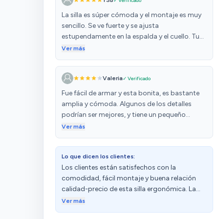
YSB
✓ Verificado
La silla es súper cómoda y el montaje es muy
sencillo. Se ve fuerte y se ajusta
estupendamente en la espalda y el cuello. Tuve
un problema con una de las piezas y el
Ver más
suministrador lo resolvió rápidamente. Sin
duda, la recomiendo.
Valeria
✓ Verificado
Fue fácil de armar y esta bonita, es bastante
amplia y cómoda. Algunos de los detalles
podrían ser mejores, y tiene un pequeño
raspado en el plástico del respaldar. Por el
Ver más
precio podría ser un poco mejor. Pero dentro
de todo vale la pena, espero dure con el
Lo que dicen los clientes:
tiempo.
Los clientes están satisfechos con la
comodidad, fácil montaje y buena relación
calidad-precio de esta silla ergonómica. La
describen como muy cómoda, segura y con
Ver más
instrucciones claras. Además, destacan su