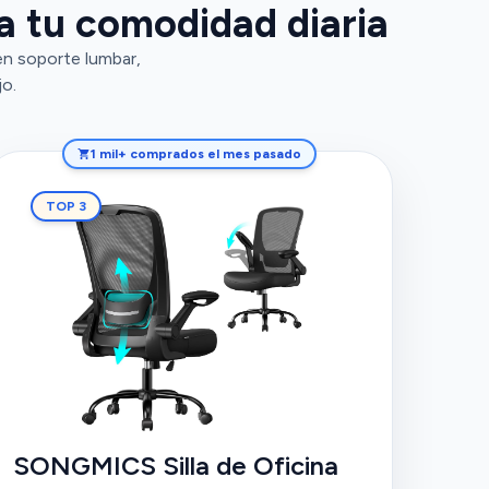
ra tu comodidad diaria
en soporte lumbar,
jo.
1 mil+ comprados el mes pasado
TOP 3
SONGMICS Silla de Oficina