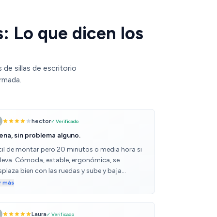
: Lo que dicen los
e sillas de escritorio
rmada.
hector
✓ Verificado
ena, sin problema alguno.
cil de montar pero 20 minutos o media hora si
 lleva. Cómoda, estable, ergonómica, se
splaza bien con las ruedas y sube y baja
rfectamente. En tres semanas que la tengo por
r más
ora ningún problema.
Laura
✓ Verificado