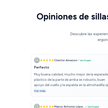
Opiniones de sill
Descubre las experien
ergon
Cliente Amazon
✓ Verificado
Perfecto
Muy buena calidad, mucho mejor de la esperada,
plástico de la parte de arriba es robusto, buen
apoyo del cuello y la espalda en la almohadilla 
hay abajo, los apoyabrazos se adaptan muy bie
Ver más
la parte de abajo, donde van las ruedas es todo
metal, silla duradera y vale la pena.
Marco Antonio Lópe...
✓ Verificado