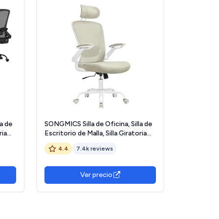
a de
SONGMICS Silla de Oficina, Silla de
ria
Escritorio de Malla, Silla Giratoria
Ergonómica, Soporte Lumbar,
4.4
7.4k reviews
Oscilante, Asiento de 53 cm,
o
Apoyabrazos Abatibles,
Reposacabezas, Beige Capuchino
Ver precio
OBN047K01