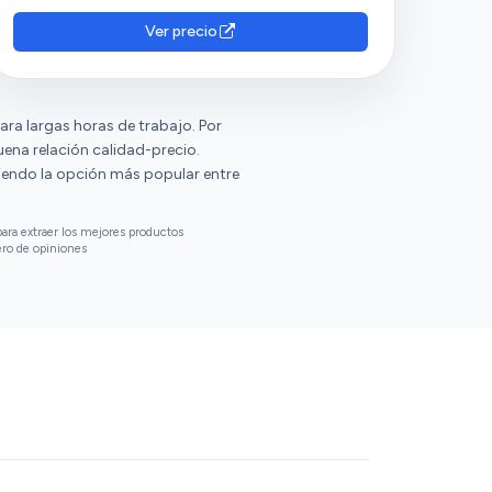
su resistencia, tamaño, apariencia y buen
soporte lumbar. Sin embargo, hay opiniones
Ver precio
diversas sobre el ajuste.
ara largas horas de trabajo. Por
na relación calidad-precio.
siendo la opción más popular entre
ara extraer los mejores productos
ero de opiniones