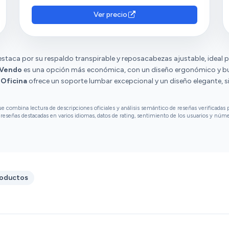
tornillería y tienen opiniones diversas sobre el
montaje, la dureza del asiento y el ajuste.
Ver precio
staca por su respaldo transpirable y reposacabezas ajustable, ideal p
LoVendo
es una opción más económica, con un diseño ergonómico y bue
 Oficina
ofrece un soporte lumbar excepcional y un diseño elegante, 
combina lectura de descripciones oficiales y análisis semántico de reseñas verificadas p
reseñas destacadas en varios idiomas, datos de rating, sentimiento de los usuarios y núm
roductos