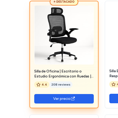
⭐ DESTACADO
Silla
Silla de Oficina | Escritorio o
Resp
Estudio Ergonómica con Ruedas |
Lumb
Reposacabezas y Reposabrazos
4.4
208 reviews
Repo
Ajustables | Soporte Lumbar |
Acolc
Respaldo de Malla Transpirable |
Escri
Altura Regulable | Ideal casa o
Ver precio
Trabajo