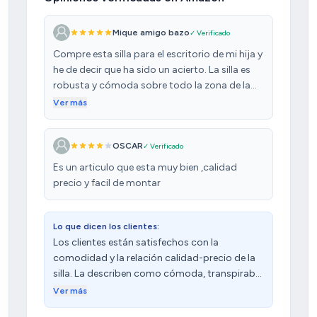
Mique amigo bazo
✓ Verificado
Compre esta silla para el escritorio de mi hija y
he de decir que ha sido un acierto. La silla es
robusta y cómoda sobre todo la zona de la
espalda que bien firme. Es una silla juvenil más
Ver más
orientado a adolescente aunque un adulto la
puede usar perfectamente. El montaje súper
OSCAR
✓ Verificado
sencillo con pocos tornillos y en 10-15 min la
tienes montada. El precio de correcto más
Es un articulo que esta muy bien ,calidad
barato que en cualquier zona comercial. El
precio y facil de montar
diseño adecuado. En general muy contentos
Lo que dicen los clientes:
Los clientes están satisfechos con la
comodidad y la relación calidad-precio de la
silla. La describen como cómoda, transpirable
y con un diseño atractivo. Sin embargo,
Ver más
algunos clientes expresan disgusto con la