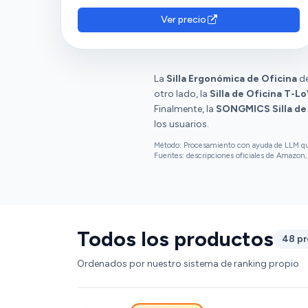
ajustabilidad, con múltiples opciones de
ajuste, como el reposacabezas ajustable
Ver precio
hacia arriba y hacia abajo. La consideran de
buena calidad y resistencia.
La
Silla Ergonómica de Oficina
de
otro lado, la
Silla de Oficina T-
Finalmente, la
SONGMICS Silla de
los usuarios.
Método: Procesamiento con ayuda de LLM que 
Fuentes: descripciones oficiales de Amazon, 
Todos los productos
48 p
Ordenados por nuestro sistema de ranking propio