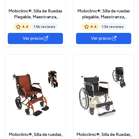
Mobiclinic®, Silla de Ruedas
Mobiclinic®, Silla de ruedas
Plegable, Maestranza,
plegable, Maestranza,
Frenos estacionamiento,
Frenos estacionamiento,
4.4
1.5k reviews
4.4
1.5k reviews
Asiento 45 cm, Reposapiés
Asiento 45 cm, Reposapiés
extraíbles, Reposabrazos
extraíbles, Reposabrazos
Ver precio
Ver precio
abatibles y Acolchados,
abatibles y acolchados,
Pequeñas, Resistente,
Pequeñas, Resistente,
Color Negro
Color azul
Mobiclinic®, Silla de ruedas,
Mobiclinic®, Silla de Ruedas,