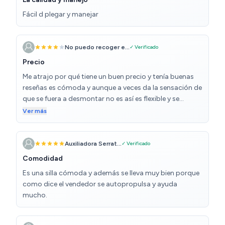
terreno. Cuanto menos pese la persona que la ocupe,
Fácil d plegar y manejar
obviamente más fácil se nos hará su manejo. Muy
buena relación calidad/precio. Echo de menos frenos en
las manetas, se accionan agachándose a las ruedas,
No puedo recoger e...
✓ Verificado
pero ya lo he solucionado haciendo las bajadas
pronunciadas de espaldas.
Precio
Me atrajo por qué tiene un buen precio y tenía buenas
reseñas es cómoda y aunque a veces da la sensación de
que se fuera a desmontar no es así es flexible y se
adapta al terreno
Ver más
Auxiliadora Serrat...
✓ Verificado
Comodidad
Es una silla cómoda y además se lleva muy bien porque
como dice el vendedor se autopropulsa y ayuda
mucho.