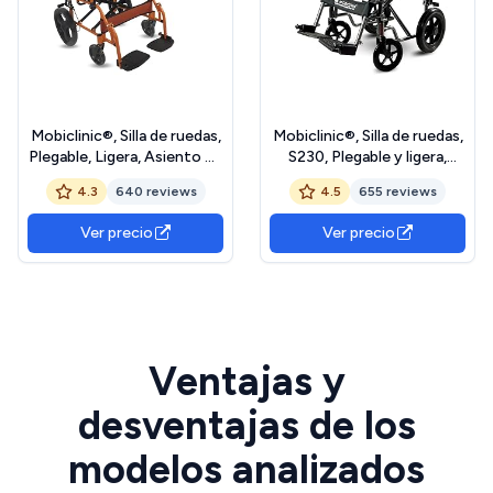
Mobiclinic®, Silla de ruedas,
Mobiclinic®, Silla de ruedas,
Plegable, Ligera, Asiento 41
S230, Plegable y ligera,
cm, Dos sistemas freno,
Asiento 46 cm, Reposapiés
4.3
640 reviews
4.5
655 reviews
Respaldo, Aluminio,
abatibles extraíbles,
Reposapiés abatibles,
Reposabrazos acolchados,
Ver precio
Ver precio
Modelo pirámide, Pequeñas,
Pequeñas, Freno
Reposabrazos fijos
estacionamiento pie
Ventajas y
desventajas de los
modelos analizados