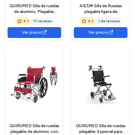
QUIRUMED Silla de ruedas
AIESI® Silla de Ruedas
de aluminio, Plegable,
plegable ligera de
Asiento 48 cm,
autopropulsión para
4.1
17 reviews
4.3
1.4k reviews
Reposabrazos abatibles y
discapacitados y mayores
desmontables, Reposapiés
AGILA BASIC,
Ver precio
Ver precio
abatibles, Frenos de mano,
Reposabrazos y
Para mayores, Para
Reposapiés fijos, Cinturon
minusválidos
de seguridad, Garantía de
24 meses
QUIRUMED Silla de ruedas
QUIRUMED Silla de ruedas
plegable de aluminio, con
plegable, Especial para