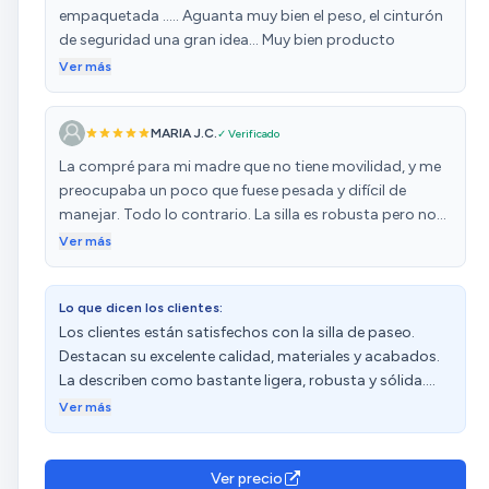
empaquetada ..... Aguanta muy bien el peso, el cinturón
de seguridad una gran idea... Muy bien producto
Ver más
MARIA J.C.
✓ Verificado
La compré para mi madre que no tiene movilidad, y me
preocupaba un poco que fuese pesada y difícil de
manejar. Todo lo contrario. La silla es robusta pero no
pesada, es fácil de manejar, cómoda, y por la calle rueda
Ver más
perfectamente. Además, es plegable y los reposapiés se
desmontan y también se pliegan hacia los lados
Lo que dicen los clientes:
Relación calidad/precio estupenda. Recomiendo esta
Los clientes están satisfechos con la silla de paseo.
silla.
Destacan su excelente calidad, materiales y acabados.
La describen como bastante ligera, robusta y sólida.
Además, resaltan su resistencia, estabilidad y que
Ver más
aguanta muy bien el peso. Consideran que ofrece una
excelente relación calidad-precio y la describen como
muy cómoda. Además de ser plegable, los reposapiés
Ver precio