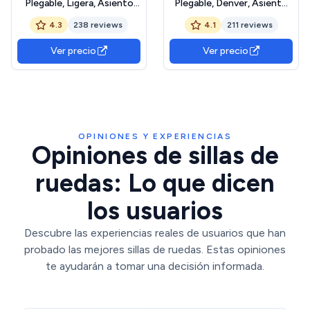
Plegable, Ligera, Asiento
Plegable, Denver, Asiento
46 cm, Dos sistemas freno,
46 cm, Freno Manual,
4.3
238 reviews
4.1
211 reviews
Respaldo, Aluminio,
Respaldo Desmontable,
Reposapiés abatibles,
Reposapiés Abatibles,
Ver precio
Ver precio
Modelo pirámide, Pequeñas,
Resistente, Crema y negro
Reposabrazos fijos
OPINIONES Y EXPERIENCIAS
Opiniones de sillas de
ruedas: Lo que dicen
los usuarios
Descubre las experiencias reales de usuarios que han
probado las mejores sillas de ruedas. Estas opiniones
te ayudarán a tomar una decisión informada.