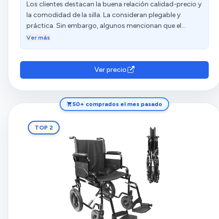
Los clientes destacan la buena relación calidad-precio y
la comodidad de la silla. La consideran plegable y
práctica. Sin embargo, algunos mencionan que el
reposapies es frágil y se rompe con facilidad. Las
Ver más
opiniones sobre el manejo y el peso son diversas.
Ver precio
50+ comprados el mes pasado
TOP 2