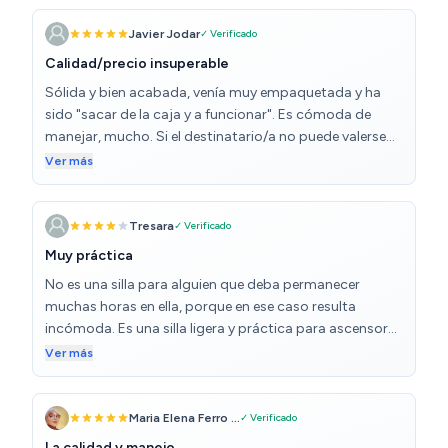
Javier Jodar
✓ Verificado
Calidad/precio insuperable
Sólida y bien acabada, venía muy empaquetada y ha
sido "sacar de la caja y a funcionar". Es cómoda de
manejar, mucho. Si el destinatario/a no puede valerse
por sí mismo es preferible a cualquier autopropulsada.
Ver más
Por si os sirve de referencia: plegada y sin los reposapiés
cabe de sobra en el maletero de un Seat León (de 2024)
y sobra mucho espacio. Es básica, pero no le falta de
Tresara
✓ Verificado
nada.
Muy práctica
No es una silla para alguien que deba permanecer
muchas horas en ella, porque en ese caso resulta
incómoda. Es una silla ligera y práctica para ascensores
pequeños (los reposapies se ponen y quitan con
Ver más
facilidad), para plegar en un segundo y echar al
maletero del coche, para paseos cortos por ciudad o
caminos buenos, rueda bien en exterior e interior y
Maria Elena Ferro ...
✓ Verificado
sortea con facilidad pequeñas irregularidades del
La calidad y manejo