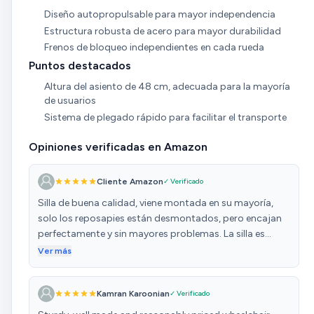
Diseño autopropulsable para mayor independencia
Estructura robusta de acero para mayor durabilidad
Frenos de bloqueo independientes en cada rueda
Puntos destacados
Altura del asiento de 48 cm, adecuada para la mayoría
de usuarios
Sistema de plegado rápido para facilitar el transporte
Opiniones verificadas en Amazon
Cliente Amazon
✓ Verificado
Silla de buena calidad, viene montada en su mayoría,
solo los reposapies están desmontados, pero encajan
perfectamente y sin mayores problemas. La silla es
cómoda, se desmonta casi todo para facilitar el
Ver más
movimiento de la persona de la silla a otras superficies,
y además cuenta con cinturón. Los frenos además son
Kamran Karoonian
✓ Verificado
independientes, cada rueda tiene el suyo, y muerden
fuertemente la rueda impidiendo su movimiento. La