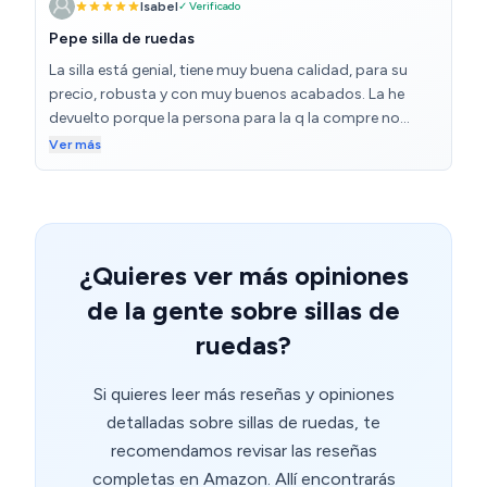
Isabel
✓ Verificado
Pepe silla de ruedas
La silla está genial, tiene muy buena calidad, para su
precio, robusta y con muy buenos acabados. La he
devuelto porque la persona para la q la compre no
consigue manejarla por su avanzada edad, optaremos
Ver más
por una que nos sea autopropulsable. Además el
ascensor de casa es muy pequeño y tenía q desmontar
los reposa pies cada vez que la utilizabamos.
¿Quieres ver más opiniones
de la gente sobre sillas de
ruedas?
Si quieres leer más reseñas y opiniones
detalladas sobre sillas de ruedas, te
recomendamos revisar las reseñas
completas en Amazon. Allí encontrarás