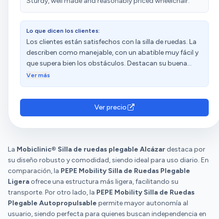
Sturdy, well made and reasonably priced wheelchair.
palanca trasera facilita mucho la inclinación de la silla
para superar bordillos y escalones, y es muy cómoda de
empujar hacia arriba. Los puños son fuertes, y la goma
Lo que dicen los clientes:
no se resbala, así como la goma de las ruedas, es buena
Los clientes están satisfechos con la silla de ruedas. La
y entera, cómoda de rodar. En general está muy bien,
describen como manejable, con un abatible muy fácil y
buena calidad y sencillez en su uso y montaje, incluso
que supera bien los obstáculos. Destacan su buena
para guardarla, es fácil de plegar y estirar.
calidad y relación calidad-precio. La consideran muy
Ver más
Personalmente, no me ha parecido pesada, pero
cómoda, especialmente para empujar hacia arriba.
tampoco es ligera.
Además, aprecian su resistencia y facilidad de plegado.
Sin embargo, tienen opiniones diversas sobre el peso y
Ver precio
el ajuste.
La
Mobiclinic® Silla de ruedas plegable Alcázar
destaca por
su diseño robusto y comodidad, siendo ideal para uso diario. En
comparación, la
PEPE Mobility Silla de Ruedas Plegable
Ligera
ofrece una estructura más ligera, facilitando su
transporte. Por otro lado, la
PEPE Mobility Silla de Ruedas
Plegable Autopropulsable
permite mayor autonomía al
usuario, siendo perfecta para quienes buscan independencia en