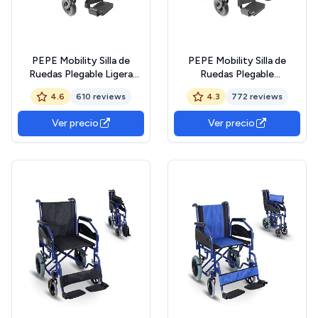
PEPE Mobility Silla de
PEPE Mobility Silla de
Ruedas Plegable Ligera
Ruedas Plegable
(Asiento 46 cm),
Autopropulsable (Asiento
4.6
610 reviews
4.3
772 reviews
Estructura de Acero con
46 cm), Estructura de
Freno Manual,
Acero con Freno,
Ver precio
Ver precio
Reposabrazos y
Reposabrazos y
Reposapies Abatibles,
Reposapies Abatibles,
Cinturón
Cinturón