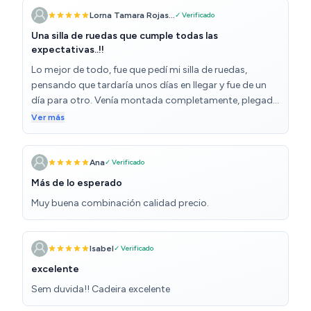
Lorna Tamara Rojas...
✓ Verificado
Una silla de ruedas que cumple todas las
expectativas..!!
Lo mejor de todo, fue que pedí mi silla de ruedas,
pensando que tardaría unos días en llegar y fue de un
día para otro. Venía montada completamente, plegada
y muy bien embalada en su caja. Su constitución es
Ver más
muy robusta, su asiento es muy cómodo, sus
reposabrazos y su respaldo son firme y a la vez
delicado… con un bolsillo trasero para llevar las
Ana
✓ Verificado
carpetas médicas, o documentos. Y a la vez es ligera, lo
Más de lo esperado
que hace más fácil el subirla o bajarla del maletero del
Muy buena combinación calidad precio.
coche. Así es que, es una muy buena inversión en
calidad de vida, cuando tenemos movilidad reducida.
Pues, su precio es muy asequible. Una clienta
Isabel
✓ Verificado
agradecida…
excelente
Sem duvida!! Cadeira excelente