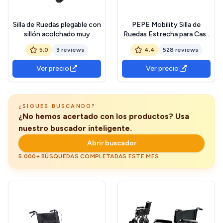
Silla de Ruedas plegable con
PEPE Mobility Silla de
sillón acolchado muy
Ruedas Estrecha para Casa
confortable. una
(Asiento 38 cm), Plegable y
5.0
3 reviews
4.4
528 reviews
adaptación perfecta.
Ligera de Acero con Freno
Manual, Reposapies
Ver precio
Ver precio
Abatibles, Cinturón
¿SIGUES BUSCANDO?
¿No hemos acertado con los productos? Usa
nuestro buscador inteligente.
Abrir buscador
5.000+ BÚSQUEDAS COMPLETADAS ESTE MES