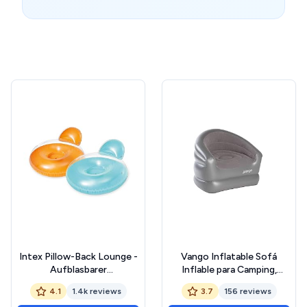
Intex Pillow-Back Lounge -
Vango Inflatable Sofá
Aufblasbarer
Inflable para Camping,
Schwimmsessel - 137 x 122
Unisex
4.1
1.4k reviews
3.7
156 reviews
cm - Farblich, Vinyl