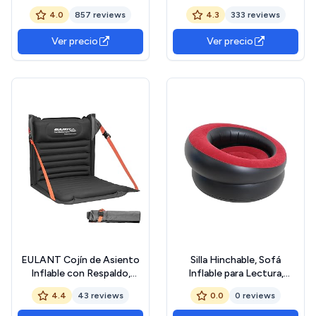
Fashion Folding 201x89 cm
4.0
857 reviews
4.3
333 reviews
Tres Cámaras de Aire y
Válvulas de Seguridad con
Ver precio
Ver precio
Parche Incluido, Multicolor
EULANT Cojín de Asiento
Silla Hinchable, Sofá
Inflable con Respaldo,
Inflable para Lectura,
Impermeable Asiento de
Plegable Jardín Patio
4.4
43 reviews
0.0
0 reviews
Estadio con
Dormitorio Exteriores
Respaldo,Portátil Plegable
Salón Camping