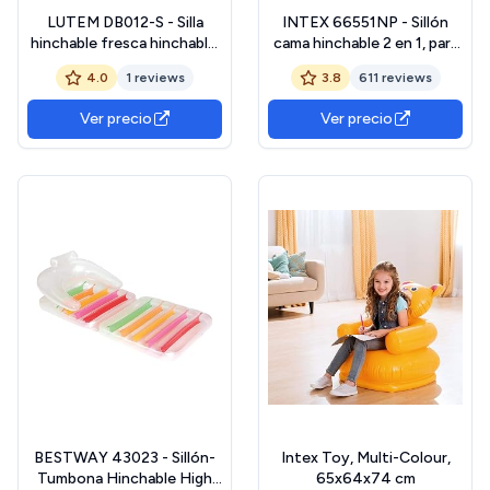
LUTEM DB012-S - Silla
INTEX 66551NP - Sillón
hinchable fresca hinchable.
cama hinchable 2 en 1, para
Accesorios de
Relax, con Reposabrazos,
4.0
1 reviews
3.8
611 reviews
campamento. Tamaño 89 x
Poliuretano, Gris
63 x 48 cm (largo x alto x
Ver precio
Ver precio
ancho). Fácil instalación,
perfecto para equipo de
senderismo, silla de playa,
saco
BESTWAY 43023 - Sillón-
Intex Toy, Multi-Colour,
Tumbona Hinchable High
65x64x74 cm