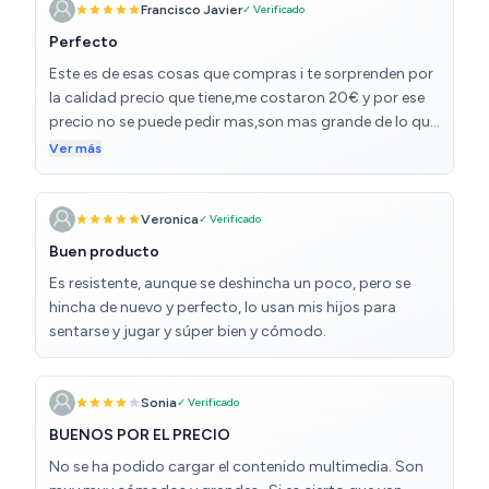
Francisco Javier
✓ Verificado
Perfecto
Este es de esas cosas que compras i te sorprenden por
la calidad precio que tiene,me costaron 20€ y por ese
precio no se puede pedir mas,son mas grande de lo que
creía y muy comodos,en principo eran para ir de
Ver más
acampada pero al final los usamos tambien en casa,
llevamos 7 meses usando uno y sigue como el primer
dia (muy de vez en cuando lo hinchamos un poco y
Veronica
✓ Verificado
listo) Recomendadisimo
Buen producto
Es resistente, aunque se deshincha un poco, pero se
hincha de nuevo y perfecto, lo usan mis hijos para
sentarse y jugar y súper bien y cómodo.
Sonia
✓ Verificado
BUENOS POR EL PRECIO
No se ha podido cargar el contenido multimedia. Son