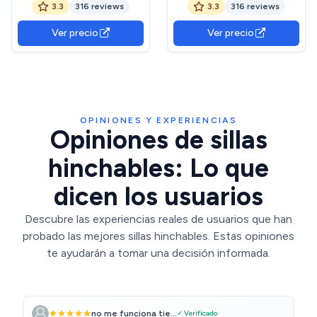
3.3
316 reviews
3.3
316 reviews
exterior, camping, jardín,
exterior, camping, jardín,
elegante tela de felpa
elegante tela de felpa
Ver precio
Ver precio
suave para adultos y niños,
suave para adultos y niños,
individual (rojo esférico)
individual (azul esférico)
OPINIONES Y EXPERIENCIAS
Opiniones de sillas
hinchables: Lo que
dicen los usuarios
Descubre las experiencias reales de usuarios que han
probado las mejores sillas hinchables. Estas opiniones
te ayudarán a tomar una decisión informada.
no me funciona tie...
✓ Verificado