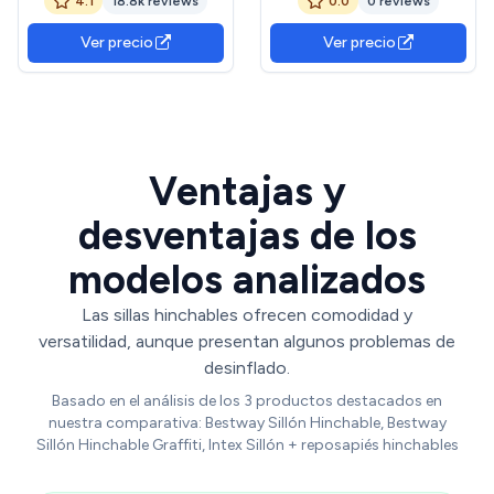
4.1
18.8k reviews
0.0
0 reviews
Muebles de Exterior,
Accesorios para Acampar,
Ver precio
Ver precio
sofá Plegable, Silla
Hinchable para Viaje a casa
Ventajas y
desventajas de los
modelos analizados
Las sillas hinchables ofrecen comodidad y
versatilidad, aunque presentan algunos problemas de
desinflado.
Basado en el análisis de los 3 productos destacados en
nuestra comparativa: Bestway Sillón Hinchable, Bestway
Sillón Hinchable Graffiti, Intex Sillón + reposapiés hinchables