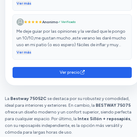
para el camping, camper y autocaravana, al ser inflable
Ver más
te permite ahorrar espacio y disponer de este cómodo
kit con solo inflarlo. Parece fuerte pero, yo lo utilizo con
Anonimo
✓ Verificado
alguna tela que no me importe para evitar pinchazos. Un
saludo a todos y espero, haber sido de utilidad.
Me deje guiar por las opiniones y la verdad que le pongo
un 10/10,me gustan mucho ,este verano les daré mucho
uso en mi patio (o eso espero) fáciles de inflar y muy
cómodos, sin duda una buena compra y a muy buen
Ver más
precio.
Ver precio
La
Bestway 75052C
se destaca por su robustez y comodidad,
ideal para interiores y exteriores. En cambio, la
BESTWAY 75075
ofrece un diseño moderno y un confort superior, siendo perfecta
para cualquier espacio. Por último, la
Intex Sillón + reposapiés
,
con su reposapiés independiente, es la opción más versátil y
cómoda para largas horas de uso.