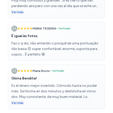
muy muy cómodos y grandes . Si es cierto que van
perdiendo aire pero con una vez al día que se eche un
poquito con la bomba eléctrica solucionado. Merece la
Ver más
pena por el precio que tienen nose lo que duraran pero
los estamos disfrutando mucho . Por poco más de 30
euros tampoco esperamos un sillón para toda la vida
MARIA TEIXEIRA
✓ Verificado
esta claro . Yo si que lo recomiendo . Pero eso sí...
É igual às fotos.
comprar bomba eléctrica quien no la tenga porque a
Faz o q diz, não entendo o porquê de uma pontuação
mano se da mal
tão baixa 😔 super confortável, enorme, suporte para
copos... É perfeito 🤩
María Rocío
✓ Verificado
Gloria Bendita!
Es el dinero mejor invertido. Cómodo hasta no poder
más. Se hincha en dos minutos y deshincha en otros
dos. Muy consistente, de muy buen material. Lo
recomiendo 100%.
Ver más