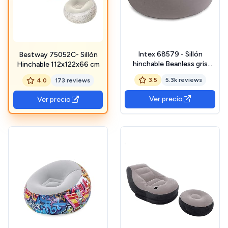
Intex 68579 - Sillón
Bestway 75052C- Sillón
hinchable Beanless gris
Hinchable 112x122x66 cm
114x114x71 cm
3.5
5.3k reviews
4.0
173 reviews
Ver precio
Ver precio