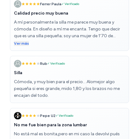
En definitiva, creo que es una silla funcional, para
comoda eso no se lo quita nada puedes ajustar los
Ferrer Paula
✓ Verificado
usuarios medios que no se quieran o puedan gastar
brazos comodamente, el reposa cabezas esta bien
Calidad precio muy buena
demasiado. No la veo como silla para escritorio, ya que
pero no se puede inclinar, lo he intentado incluso
A mí personalmente la silla me parece muy buena y
es bastante rígida y se necesitaría una silla más
ajustando con la llave L, es cojin lumbar es comodo y se
cómoda. En diseño a mí me encanta. Tengo que decir
ergonómica.
ajusta bien y la tela trasnpira y no da calor.
que es una silla pequeña; soy una mujer de 1'70 de
complexión media y creo que a alguien un poco más
Ver más
grande se le quedaría un tanto corta. Pero en general el
asiento es muy cómodo, se puede regular la cabeza, el
asiento (aunque sin mucho recorrido) y la inclinación.
Rub
✓ Verificado
Los reposabrazos solo son en 2D, es decir
Silla
adelante/atrás arriba/abajo. Llevo dos días con ella y
Cómoda, y muy bien para el precio... Alomejor algo
bien.
pequeña si eres grande, mido 1,80 y los brazos no me
encajan del todo.
Pepe U2
✓ Verificado
No me fue bien para la zona lumbar
No está mal es bonita,pero en mi caso la devolvi pués