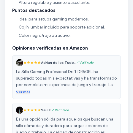
Altura regulable y asiento basculante.
Puntos destacados
Ideal para setups gaming modernos.
Cojín lumbar incluido para soporte adicional.
Color negro/rojo atractivo.
Opiniones verificadas en Amazon
Adrian de los Tudo...
✓ Verificado
La Silla Gaming Profesional Drift DR50BL ha
superado todas mis expectativas y ha transformado
por completo mi experiencia de juego y trabajo. La
comodidad es excepcional. Los materiales de alta
Ver más
calidad y el diseño ergonómico aseguran que pueda
pasar largas horas frente al ordenador sin sentir
Saul F.
✓ Verificado
fatiga. La espuma de alta densidad en el asiento y el
respaldo brindan un soporte óptimo y un nivel de
Es una opción sólida para aquellos que buscan una
comodidad sin igual. La versatilidad es otro punto a
silla cómoda y duradera para largas sesiones de
destacar. La silla es completamente ajustable, lo que
juego o trabajo. La calidad de construcción es