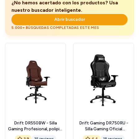
¿No hemos acertado con los productos? Usa
nuestro buscador inteligente.
Abrir buscador
5.000+ BÚSQUEDAS COMPLETADAS ESTE MES
Drift DR550BW - Silla
Drift Gaming DR750RU -
Gaming Profesional, polipiel
Silla Gaming Oficial
extra suave, reposabrazos
ElRubius, Edición Limitada,
3.9
35 reviews
4.4
18 reviews