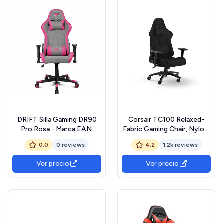
DRIFT Silla Gaming DR90
Corsair TC100 Relaxed-
Pro Rosa - Marca EAN:
Fabric Gaming Chair, Nylon,
8436587973840
Negro, Talla única
0.0
0 reviews
4.2
1.2k reviews
Ver precio
Ver precio