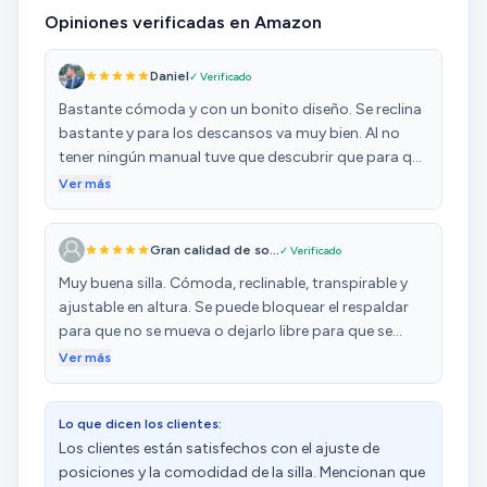
Opiniones verificadas en Amazon
Daniel
✓ Verificado
Bastante cómoda y con un bonito diseño. Se reclina
bastante y para los descansos va muy bien. Al no
tener ningún manual tuve que descubrir que para que
pudiera reclinarla debía tirar de la misma palanca de
Ver más
subir/bajar, es decir, para subir/bajar la silla has de
tirar arriba y abajo de la palanca, pero para poner el
Gran calidad de so...
✓ Verificado
inclinado hay que desplazar la palanca hacia la
derecha y volver a girar, luego para poder volver a
Muy buena silla. Cómoda, reclinable, transpirable y
subir/bajar hay que volver a encajar hacia la
ajustable en altura. Se puede bloquear el respaldar
izquierda la palanca. Una vez lo descubres todo es
para que no se mueva o dejarlo libre para que se
fantástico.
abata cuando nos apoyemos.
Ver más
Lo que dicen los clientes:
Los clientes están satisfechos con el ajuste de
posiciones y la comodidad de la silla. Mencionan que