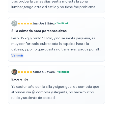
tras probarla varías días sentía molesta la zona
lumbar,tengo otra del estilo y no tiene ése problema
JuanJosé Sáez
✓ Verificado
Silla cómoda para personas altas
Peso 95 kg, y mido 1,87m, y no se siente pequeña, es
muy confortable, cubre toda la espalda hasta la
cabeza, y por lo que cuesta no tiene rival, pague por ella
111€ por ser de color rosa los bordes, en otros colores
Ver más
se va el precio a 200€. Volvería a comprarla sin dudarlo.
carlos Guevara
✓ Verificado
Excelente
Ya casi un año con la silla y sigue igual de comoda que
el primer dia 👍 comoda y elegante, no hace mucho
ruido y se siente de calidad