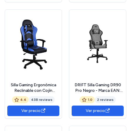
giratoria, Mecanismo Frog,
Ajustable, Soporta 150 kg,
Color Negro/Gris
Blanco y Negro
Silla Gaming Ergonómica
DRIFT Silla Gaming DR90
Reclinable con Cojín
Pro Negro - Marca EAN:
Lumbar y Cervical |
8436587973819
4.4
438 reviews
1.0
2 reviews
Respaldo Alto Acolchado |
Altura ajustable | Ruedas
Ver precio
Ver precio
Giratorias 360° y
Reposabrazos | Ideal
Ordenador, Oficina,
Videojuego o Escritorio