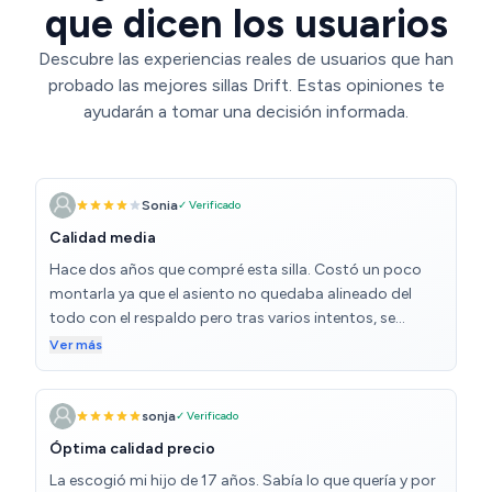
que dicen los usuarios
Descubre las experiencias reales de usuarios que han
probado las mejores sillas Drift. Estas opiniones te
ayudarán a tomar una decisión informada.
Sonia
✓ Verificado
Calidad media
Hace dos años que compré esta silla. Costó un poco
montarla ya que el asiento no quedaba alineado del
todo con el respaldo pero tras varios intentos, se
consiguió y desde entonces no ha habido más
Ver más
problemas a este respecto ni se ha vuelto a desnivelar.
La silla es robusta, pesa bastante, el material es de
plástico duro y debo decir que, a pesar de que he visto
sonja
✓ Verificado
en varias reseñas que las ruedas hacían mucho ruido, en
Óptima calidad precio
nuestro caso no ha sido así en absoluto. A la hora de
La escogió mi hijo de 17 años. Sabía lo que quería y por
sentarse, se nota robusta y confortable, aunque es