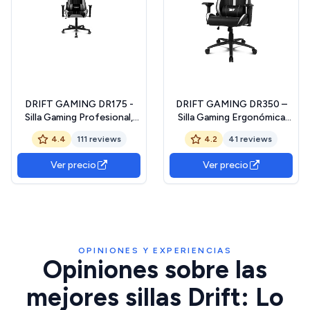
DRIFT GAMING DR175 -
DRIFT GAMING DR350 –
Silla Gaming Profesional,
Silla Gaming Ergonómica
polipiel, reposabrazos
Profesional con
4.4
111 reviews
4.2
41 reviews
ajustables 2D, pistón clase
Reposabrazos 4D, Cojines
4, giratoria, mecanismo de
Lumbar y Cervical, Inclinable
Ver precio
Ver precio
mariposa, cojín lumbar y
135º, Ruedas Silenciosas –
cervical, color
Negra/Blanca
negro/blanco/gris
OPINIONES Y EXPERIENCIAS
Opiniones sobre las
mejores sillas Drift: Lo