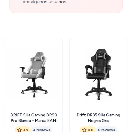
por algunos usuarios.
DRIFT Silla Gaming DR90
Drift DR35 Silla Gaming
Pro Blanco - Marca EAN:
Negro/Gris
8436587973826
3.9
4 reviews
0.0
0 reviews