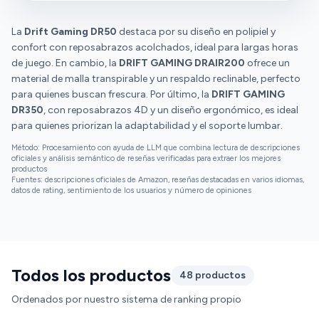
El envío vino bien protegido y las instrucciones de
montaje son fáciles. NOTA: Trae las tipicas ruedas
La
Drift Gaming DR50
destaca por su diseño en polipiel y
dobles de plástico de silla de oficina que suelen
confort con reposabrazos acolchados, ideal para largas horas
acabar trabandose con el tiempo ademas de dejar
de juego. En cambio, la
DRIFT GAMING DRAIR200
ofrece un
marca en suelos de madera. Yo me pillé a parte unas
material de malla transpirable y un respaldo reclinable, perfecto
ruedas de silicona y son las que puse.
para quienes buscan frescura. Por último, la
DRIFT GAMING
DR350
, con reposabrazos 4D y un diseño ergonómico, es ideal
para quienes priorizan la adaptabilidad y el soporte lumbar.
Método: Procesamiento con ayuda de LLM que combina lectura de descripciones
oficiales y análisis semántico de reseñas verificadas para extraer los mejores
productos
Fuentes: descripciones oficiales de Amazon, reseñas destacadas en varios idiomas,
datos de rating, sentimiento de los usuarios y número de opiniones
Todos los productos
48 productos
Ordenados por nuestro sistema de ranking propio