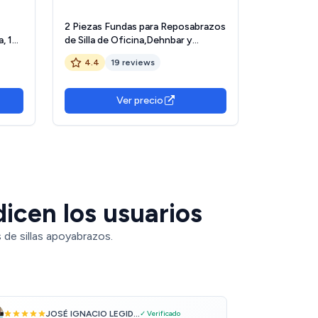
2 Piezas Fundas para Reposabrazos
, 1
de Silla de Oficina,Dehnbar y
 de
Elásticas,Protección Wasserdicht
4.4
19 reviews
de
para Brazos de Silla,Extraíbles para
Apoyabrazos,Funda para Silla de
Oficina (Negro)
Ver precio
dicen los usuarios
de sillas apoyabrazos.
JOSÉ IGNACIO LEGID...
✓ Verificado