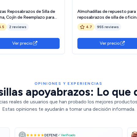
zas Reposabrazos de Silla de
Almohadillas de repuesto para
na, Cojín de Reemplazo para
reposabrazos de silla de oficina
 de Oficina, Soporte de
par de almohadillas universales
4.5
2 reviews
4.7
955 reviews
razo de Cuero para Silla de
piel sintética suave para sillas 
torio, Silla de Juego, Silla de
oficina
s, Fijo
Ver precio
Ver precio
OPINIONES Y EXPERIENCIAS
illas apoyabrazos: Lo que 
cias reales de usuarios que han probado los mejores productos 
Estas opiniones te ayudarán a tomar una decisión informada.
DEFENE
✓ Verificado