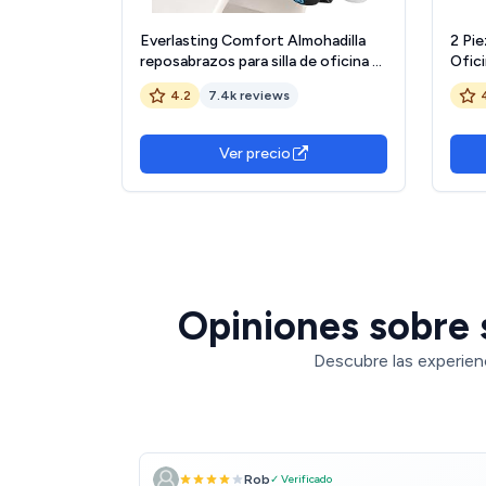
Everlasting Comfort Almohadilla
2 Pie
reposabrazos para silla de oficina -
Ofici
Funda de reposabrazos para la
Silla
4.2
7.4k reviews
oficina - Apoyo para antebrazos
Anteb
(Juego de 2) OEKO-TEX MADE IN
Escri
GREEN
Rueda
Ver precio
Opiniones sobre s
Descubre las experien
Rob
✓ Verificado