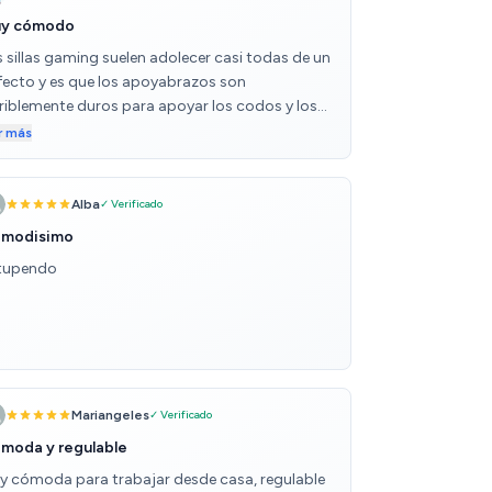
y cómodo
s sillas gaming suelen adolecer casi todas de un
fecto y es que los apoyabrazos son
rriblemente duros para apoyar los codos y los
azos. Gracias a este producto que se coloca
r más
ima del apoyabrazos original de la silla, ahora
super cómodo poder utilizar la silla. Merece la
na si o si esta compra.
Alba
✓ Verificado
modisimo
tupendo
Mariangeles
✓ Verificado
moda y regulable
y cómoda para trabajar desde casa, regulable