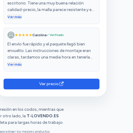
escritorio. Tiene una muy buena relación
calidad-precio, la malla parece resistente y es
fácil de montar. Hay que ver el desgate que
Ver más
tenga con el tiempo. La silla es muy cómoda y
para mí, el ajuste lumbar está muy bien. Me
Carolina
✓ Verificado
pareció muy útil que vinieran junto con los
tornillos, un juego con uno más de los
El envío fue rápido y el paquete llegó bien
tornillos y tapones que utiliza por si se pierde
envuelto. Las instrucciones de montaje eran
alguno.
claras, tardamos una media hora en tenerla
lista porque fuimos con calma. Es muy
Ver más
cómoda y se adapta genial al cuello y a la
zona lumbar.
Ver precio
resión en los codos, mientras que
 otro lado, la
T-LOVENDO.ES
leta para largas horas de trabajo.
ara extraer los mejores productos