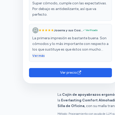
Super cómodo, cumple con las expectativas.
Por debajo es antideslizante, así que va
perfecto.
Joserra y sus Cosi...
✓ Verificado
La primera impresión es bastante buena. Son
cómodos y lo más importante con respecto a
los que sustituye es que éstos son mucho
más estables. La fijación a brazo de la silla es
Ver más
excelente y no se mueven nada. La ergonomía
es otro punto a destacar, que los hacen muy
cómodos de usar. Espero que la resistencia
Ver precio
esté a la altura.
La
Cojín de apoyabrazos ergon
la
Everlasting Comfort Almohadi
Silla de Oficina
, con su malla tra
Método: Procesamiento con ayuda de LLM que 