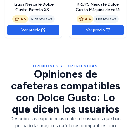
Krups Nescafé Dolce
KRUPS Nescafé Dolce
Gusto Piccolo XS -
Gusto Máquina de café
Cafetera cápsulas, 15 bares
cápsulas, Presión 15 bar,
4.5
6.7k reviews
4.4
1.8k reviews
de presión, 1500 W
Máquina de café cápsulas,
potencia, depósito de 0.8
Multi-bebidas frías o
Ver precio
Ver precio
L, monodosis multibebidas
calientes, Intuitiva,
frías y calientes, manual,
Compacto, Modo eco,
compacta, negro y gris
Piccolo XS Rojo KP1A3510
OPINIONES Y EXPERIENCIAS
Opiniones de
cafeteras compatibles
con Dolce Gusto: Lo
que dicen los usuarios
Descubre las experiencias reales de usuarios que han
probado las mejores cafeteras compatibles con