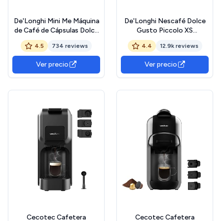
De'Longhi Mini Me Máquina
De'Longhi Nescafé Dolce
de Café de Cápsulas Dolce
Gusto Piccolo XS
Gusto para Café Espresso
EDG110.WB, Cafetera
4.5
734 reviews
4.4
12.9k reviews
con 3 packs de café,
Cápsulas, Incluye 3
EDG155.BG, 0,8 L, Color
Paquetes de Cápsulas,
Ver precio
Ver precio
Negro, Gris
Diseño Super-Compacto,
Cafetera Manual para Café
y Otras Bebidas, 1500W,
Blanco
Cecotec Cafetera
Cecotec Cafetera