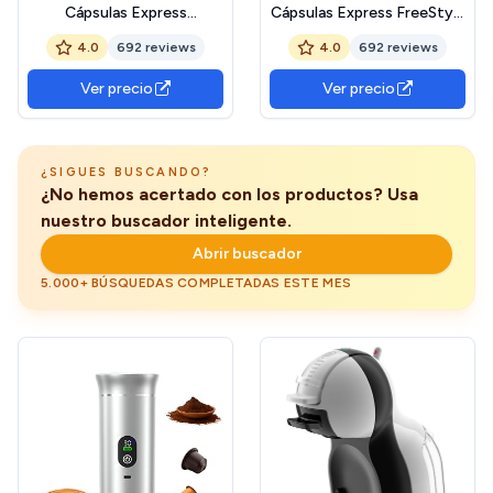
Cápsulas Express
Cápsulas Express FreeStyle
Compacta FreeStyle
Compact. 1450W,
4.0
692 reviews
4.0
692 reviews
Compact Black. 1350W, 20
ThermoBlock, 19 Bares,
Bares, Apta para Café
Apta para Café Molido,
Ver precio
Ver precio
Molido, Dolce Gusto,
Dolce Gusto y Nespresso,
Nespresso y K-fee,
Diseño Elegante y
Depósito Extraíble de
Compacto, Depósito
800ml, Apagado
600ml, Apagado
¿SIGUES BUSCANDO?
Automático
automático
¿No hemos acertado con los productos? Usa
nuestro buscador inteligente.
Abrir buscador
5.000+ BÚSQUEDAS COMPLETADAS ESTE MES