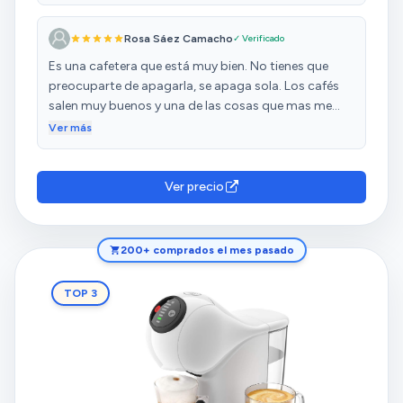
Rosa Sáez Camacho
✓ Verificado
Es una cafetera que está muy bien. No tienes que
preocuparte de apagarla, se apaga sola. Los cafés
salen muy buenos y una de las cosas que mas me
gusta es como se carga el agua.
Ver más
Ver precio
200+ comprados el mes pasado
TOP 3