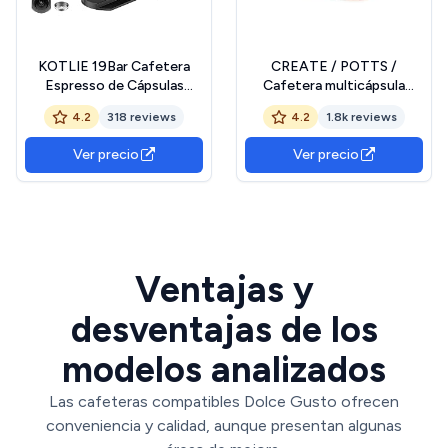
KOTLIE 19Bar Cafetera
CREATE / POTTS /
Espresso de Cápsulas
Cafetera multicápsula
Multifunción para
express y café molido Rosa
4.2
318 reviews
4.2
1.8k reviews
Nespresso/Dolce
/ 19 bar, programable, ligera
Gusto/LAV*ZZA MIO y
y compacta, tanque 600ml,
Ver precio
Ver precio
Cápsulas de Café
sistema Thermoblock, apta
Molido/ESE EM-308A
para café en todos sus
formatos, 1450 W
Ventajas y
desventajas de los
modelos analizados
Las cafeteras compatibles Dolce Gusto ofrecen
conveniencia y calidad, aunque presentan algunas