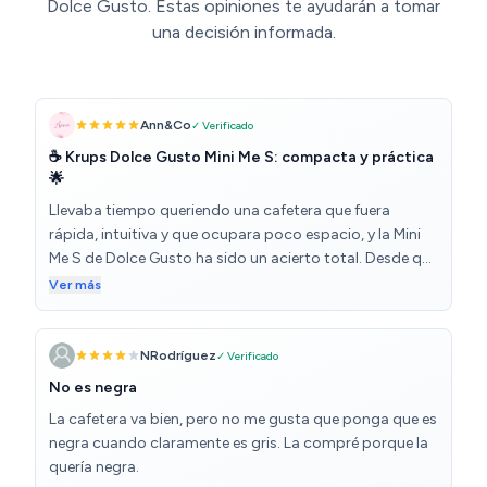
Dolce Gusto. Estas opiniones te ayudarán a tomar
una decisión informada.
Ann&Co
✓ Verificado
☕️ Krups Dolce Gusto Mini Me S: compacta y práctica
🌟
Llevaba tiempo queriendo una cafetera que fuera
rápida, intuitiva y que ocupara poco espacio, y la Mini
Me S de Dolce Gusto ha sido un acierto total. Desde que
la tengo, mi café de cada mañana es un momento de
Ver más
disfrute. Aquí van mis impresiones tras semanas de uso
diario: 🔹 Ventajas destacadas: • Diseño compacto y
moderno: perfecta para cocinas pequeñas o para una
NRodríguez
✓ Verificado
oficina. Su forma estilizada y su tamaño reducido la
No es negra
hacen muy cómoda de colocar incluso en rincones
La cafetera va bien, pero no me gusta que ponga que es
ajustados. • Muy fácil de usar: solo hay que insertar la
negra cuando claramente es gris. La compré porque la
cápsula, seleccionar el nivel de agua recomendado (con
quería negra.
una ruedecita), y en segundos tienes tu bebida lista.