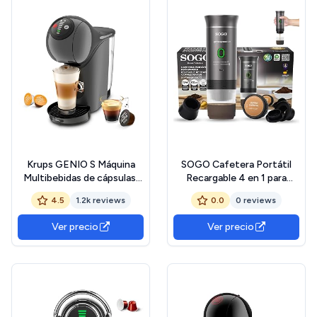
Krups GENIO S Máquina
SOGO Cafetera Portátil
Multibebidas de cápsulas,
Recargable 4 en 1 para
Compacta, Alta Presión, XL
Cápsulas y Café Molido -
4.5
1.2k reviews
0.0
0 reviews
Tamaños Ajustables,
Mini Cafetera Compatible
Espresso Impecable con
Nespresso y Dolce Gusto -
Ver precio
Ver precio
Crema Gruesa en Sólo 30
Máquina de Café para
Segundos, Parada
Viajes Compacta con
Automática, KP243B10
Función Caliente y Fría