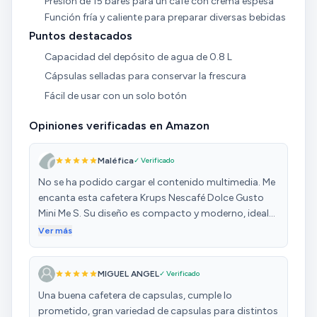
Presión de 15 bares para un café con crema espesa
Función fría y caliente para preparar diversas bebidas
Puntos destacados
Capacidad del depósito de agua de 0.8 L
Cápsulas selladas para conservar la frescura
Fácil de usar con un solo botón
Opiniones verificadas en Amazon
Maléfica
✓ Verificado
No se ha podido cargar el contenido multimedia. Me
encanta esta cafetera Krups Nescafé Dolce Gusto
Mini Me S. Su diseño es compacto y moderno, ideal
para espacios pequeños. La presión de 15 bares
Ver más
permite obtener un café con una crema espesa y un
sabor intenso. Además, su sistema Play&Select me
MIGUEL ANGEL
✓ Verificado
permite ajustar la cantidad de agua según mi
preferencia. Lo mejor es que calienta rápido y en
Una buena cafetera de capsulas, cumple lo
pocos segundos tengo mi café listo. También me
prometido, gran variedad de capsulas para distintos