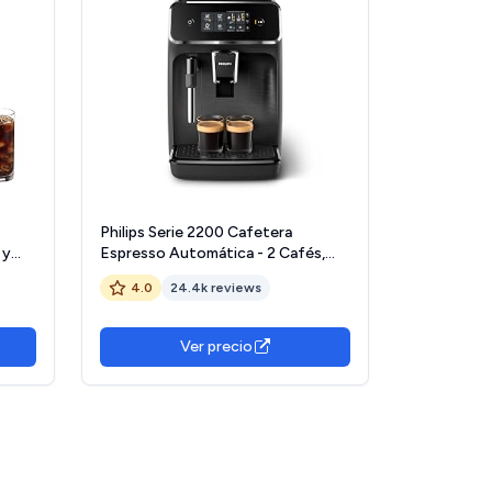
Philips Serie 2200 Cafetera
 y
Espresso Automática - 2 Cafés,
es,
Pantalla Táctil, Espumador de
4.0
24.4k reviews
Leche Clásico, Molinillo Cerámico,
rew y
Negro Mate (EP2220/10)
Ver precio