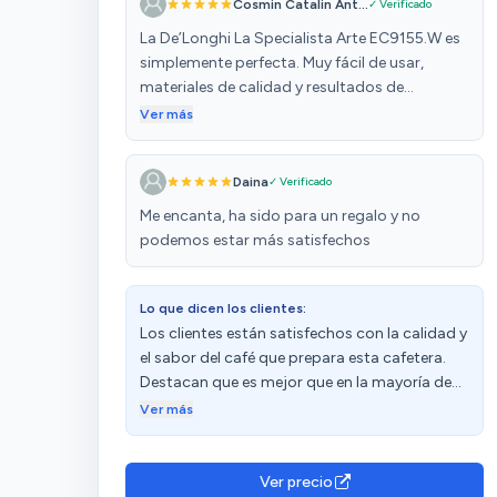
Cosmin Catalin Ant...
✓ Verificado
La De’Longhi La Specialista Arte EC9155.W es
simplemente perfecta. Muy fácil de usar,
materiales de calidad y resultados de
cafetería en casa. El molinillo integrado va
Ver más
genial, la espuma de leche sale cremosa y la
temperatura del café es constante. Ideal si te
Daina
✓ Verificado
gusta disfrutar de un buen espresso o
cappuccino sin complicarte. Cumple todo lo
Me encanta, ha sido para un regalo y no
que promete.
podemos estar más satisfechos
Lo que dicen los clientes:
Los clientes están satisfechos con la calidad y
el sabor del café que prepara esta cafetera.
Destacan que es mejor que en la mayoría de
bares y que el café frío está muy bueno.
Ver más
Además, aprecian la temperatura. Sin
embargo, algunos clientes mencionan que el
depósito de molienda no es extraíble, lo que
Ver precio