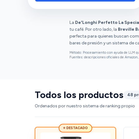
dificulta su limpieza. También tienen opiniones
diversas sobre la fiabilidad, la facilidad de uso
y el molinillo.
La
De'Longhi Perfetto La Specia
tu café. Por otro lado, la
Breville B
perfecta para quienes buscan com
bares de presión y un sistema de c
Método: Procesamiento con ayuda de LLM que 
Fuentes: descripciones oficiales de Amazon, 
Todos los productos
48 p
Ordenados por nuestro sistema de ranking propio
⭐ DESTACADO