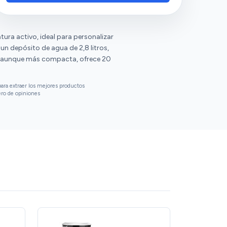
mismo. Solo un poco lenta al inicio, pero muy
experimentado problemas con el
recomendable en general.
funcionamiento, mencionando que no
calienta suficiente y sale frío. Además, hay
tura activo, ideal para personalizar
opiniones divididas sobre la rapidez de
un depósito de agua de 2,8 litros,
calentamiento.
, aunque más compacta, ofrece 20
ara extraer los mejores productos
ero de opiniones