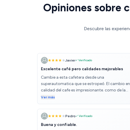
Opiniones sobre c
Descubre las experienc
Javier
✓ Verificado
Excelente café pero calidades mejorables
Cambie a esta cafetera desde una
superautomatica que se estropeó. El cambio en
calidad del cafe es impresionante. como de la
noche al día, no volvería jamás para atrás. Me
Ver más
alegro que se estropease la otra. No obstante, l
materiales y componentes dejan que desear pa
una cafetera de más de 600€. Al cabo de un pa
Pedro
✓ Verificado
de meses se estropeó el sensor de grano, se
Buena y confiable.
encendió y ya nunca se volvió a apagar. Que