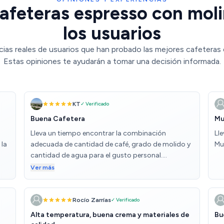
afeteras espresso con molin
los usuarios
ias reales de usuarios que han probado las mejores cafeteras 
Estas opiniones te ayudarán a tomar una decisión informada.
KT
✓ Verificado
Buena Cafetera
Mu
Lleva un tiempo encontrar la combinación
Ll
 la
adecuada de cantidad de café, grado de molido y
Mu
cantidad de agua para el gusto personal.
Precisamente por estas posibilidades compré la
Ver más
os
máquina y, hasta ahora, estoy muy satisfecho con
ra
ella.
r
Rocío Zarrías
✓ Verificado
Alta temperatura, buena crema y materiales de
Bu