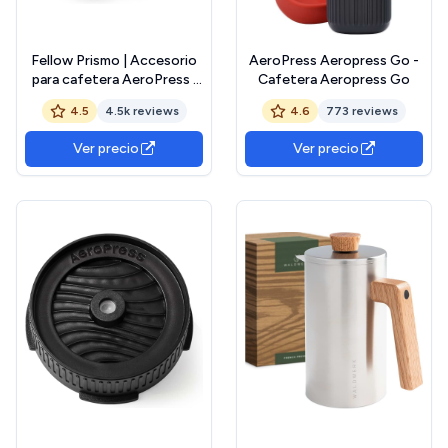
Fellow Prismo | Accesorio
AeroPress Aeropress Go -
para cafetera AeroPress |
Cafetera Aeropress Go
Mejora tu cafetera manual
4.5
4.5k reviews
4.6
773 reviews
para preparar cafés de tipo
espresso y de inmersión |
Ver precio
Ver precio
Filtro de metal reutilizable