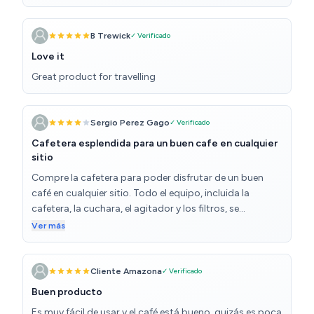
B Trewick
✓ Verificado
Love it
Great product for travelling
Sergio Perez Gago
✓ Verificado
Cafetera esplendida para un buen cafe en cualquier
sitio
Compre la cafetera para poder disfrutar de un buen
café en cualquier sitio. Todo el equipo, incluida la
cafetera, la cuchara, el agitador y los filtros, se
almacena dentro de un vaso resistente con tapa, lo que
Ver más
hace que sea fácil de transportar. Cabe perfectamente
en una mochila o maleta, y ocupa poco espacio.
Preparar café con la AeroPress Go es sencillo y rápido.
Cliente Amazona
✓ Verificado
Solo necesitas agua caliente, café molido y un par de
Buen producto
minutos. Además, la limpieza es prácticamente
Es muy fácil de usar y el café está bueno, quizás es poca