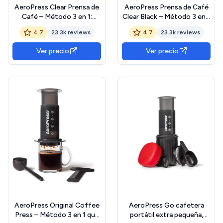
AeroPress Clear Prensa de
AeroPress Prensa de Café
Café – Método 3 en 1:
Clear Black – Método 3 en 1
Prensa Francesa, V60,
que combina prensa
4.7
23.3k reviews
4.7
23.3k reviews
Espresso y café con
francesa, espresso y café
cuerpo sin sedimentos ni
de cuerpo completo sin
Ver precio
Ver precio
amargor, cafetera portátil
posos ni amargor, pequeña
pequeña para camping y
cafetera portátil para
viaje, transparente
camping y viajes, color
negro
AeroPress Original Coffee
AeroPress Go cafetera
Press – Método 3 en 1 que
portátil extra pequeña,