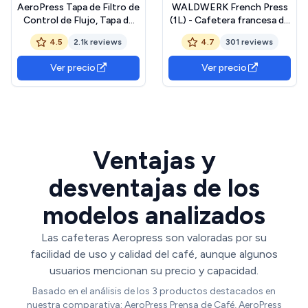
AeroPress Tapa de Filtro de
WALDWERK French Press
Control de Flujo, Tapa de
(1L) - Cafetera francesa de
Filtro Sin Goteo para
acero inoxidable de doble
4.5
2.1k reviews
4.7
301 reviews
Cafetera Portátil Estilo
pared con mango de madera
Espresso, Cafetera de
de roble - Cafeteras de
Ver precio
Ver precio
Método Especializado
émbolo - Prensa francesa
sin plástico - Cafetera
manual
Ventajas y
desventajas de los
modelos analizados
Las cafeteras Aeropress son valoradas por su
facilidad de uso y calidad del café, aunque algunos
usuarios mencionan su precio y capacidad.
Basado en el análisis de los 3 productos destacados en
nuestra comparativa: AeroPress Prensa de Café, AeroPress