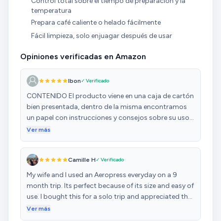
Control total sobre el tiempo de preparación y la
temperatura
Prepara café caliente o helado fácilmente
Fácil limpieza, solo enjuagar después de usar
Opiniones verificadas en Amazon
Ibon
✓ Verificado
CONTENIDO El producto viene en una caja de cartón
bien presentada, dentro de la misma encontramos
un papel con instrucciones y consejos sobre su uso,
una cajita con 350 filtros de papel y el conjunto de
Ver más
cafetera y accesorios. La cafetera viene guardada en
el vaso con los accesorios una cuchara para medir
Camille H
✓ Verificado
los granos, un removedor plegable y un porta-filtros
para llevar unos pocos filtros contigo. CALIDAD DE
My wife and I used an Aeropress everyday on a 9
MATERIALES Y CONSTRUCCIÓN La cafetera está
month trip. Its perfect because of its size and easy of
formada 2 cilindros de un plástico grueso, muy duro
use. I bought this for a solo trip and appreciated the
y resistente y que mantiene bien la temperatura, de
little filter pack and slightly smaller size.
Ver más
hecho, aunque le eches agua hirviendo dentro