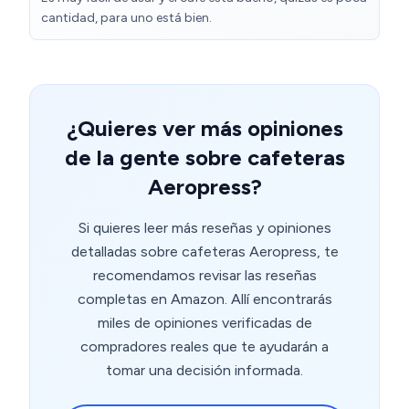
instantánea: basta con desechar el filtro y enjuagar.
cantidad, para uno está bien.
Desventajas: - Capacidad limitada: Está diseñada para
preparar una sola taza por vez. - No mantiene el café
caliente: Al no tener una función de termo o aislamiento,
el café debe consumirse poco después de prepararlos. -
Requiere agua caliente y café molido.
¿Quieres ver más opiniones
de la gente sobre cafeteras
Aeropress?
Si quieres leer más reseñas y opiniones
detalladas sobre cafeteras Aeropress, te
recomendamos revisar las reseñas
completas en Amazon. Allí encontrarás
miles de opiniones verificadas de
compradores reales que te ayudarán a
tomar una decisión informada.