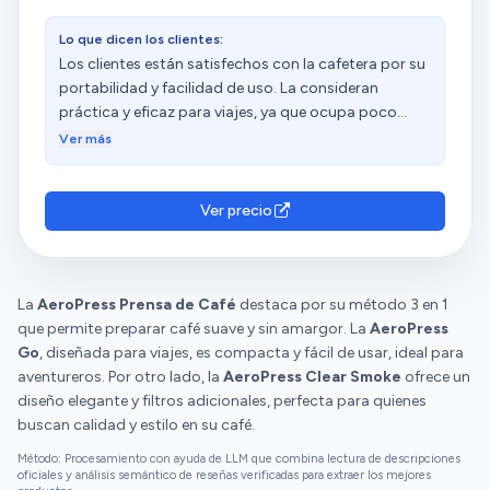
puedes agarrarla sin miedo a quemarte. El vaso que
funciona como contenedor y todos los accesorios
Lo que dicen los clientes:
son también de un plástico de calidad, resistente y
Los clientes están satisfechos con la cafetera por su
que no deja sabores y la tapa que mantiene todo
portabilidad y facilidad de uso. La consideran
junto es de silicona. FACILIDAD DE USO Y TIEMPO DE
práctica y eficaz para viajes, ya que ocupa poco
ELABORACIÓN Iniciarte en su uso es muy sencillo, de
espacio en el equipaje y en la cocina. Destacan la
Ver más
hecho, siguiendo la receta base puedes preparar
calidad del café, mencionando que extrae un sabor
entre 1 y 3 tazas de café en menos de 1 minuto. A
delicioso y puedes elegir la cantidad de agua a tu
partir de ahí hay muchas recetas o formas de
gusto. Además, valoran su rapidez y tamaño, así
Ver precio
utilizarla, es mejor empezar por la recomendada por
como su facilidad de limpieza.
el fabricante y luego ir probando a ajustar las
distintas variables a tu gusto. Y esa es la gran
ventaja de este producto frente a otras cafeteras, te
La
AeroPress Prensa de Café
destaca por su método 3 en 1
permite mucho juego y el control completo de las
que permite preparar café suave y sin amargor. La
AeroPress
variables: tiempo de infusión, grado de molienda del
Go
, diseñada para viajes, es compacta y fácil de usar, ideal para
grano, cantidad de café, temperatura del agua,
aventureros. Por otro lado, la
AeroPress Clear Smoke
ofrece un
presión con la que bajas el émbolo, ... RESULTADOS
diseño elegante y filtros adicionales, perfecta para quienes
Tengo varios tipos de cafeteras y esta se ha
buscan calidad y estilo en su café.
convertido en mi favorita, quizás al principio tengas
Método: Procesamiento con ayuda de LLM que combina lectura de descripciones
que ajustar las variables para encontrar tu café
oficiales y análisis semántico de reseñas verificadas para extraer los mejores