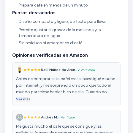
Prepara café en menos de un minuto
Puntos destacados
Diseño compacto y ligero, perfecto para llevar
Permite ajustar el grosor de la molienda y la
temperatura del agua
Sin residuos ni amargor en el café
Opiniones verificadas en Amazon
Raúl Núñez de Aren...
✓ Verificado
Antes de comprar esta cafetera la investigué mucho
por Internet, y me sorprendió un poco que todo el
mundo pareciese hablar bien de ella. Cuando no
encuentro opiniones disonantes de un producto, no
Ver más
me fío. Así y todo la compré porque el sistema me
convencía, me parecía práctico el poco
Andrés M.
✓ Verificado
mantenimiento que necesitaba y el poder ajustar
factores como el grosor de molienda, la cantidad de
Me gusta mucho el café que se consigue y las
café y de agua, etc. Pues no me arrepiento. Si bien
múltiples formas de prepararlo que tiene, aunque al