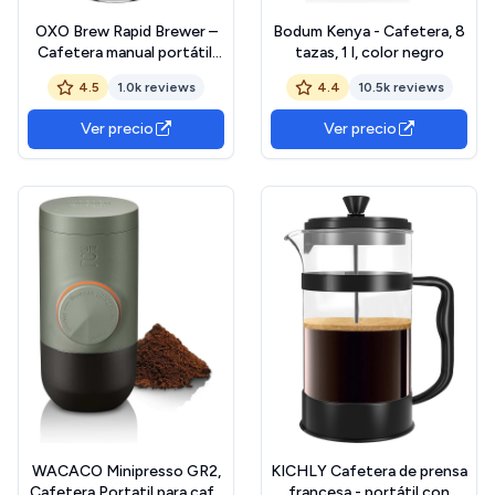
OXO Brew Rapid Brewer –
Bodum Kenya - Cafetera, 8
Cafetera manual portátil,
tazas, 1 l, color negro
filtro de acero inoxidable
4.5
1.0k reviews
4.4
10.5k reviews
incorporado, resistencia
ajustable, compacta y
Ver precio
Ver precio
liviana, no necesita cápsulas
ni filtros de papel
WACACO Minipresso GR2,
KICHLY Cafetera de prensa
Cafetera Portatil para café
francesa - portátil con