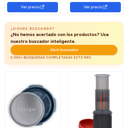
prensa de café con sistema
Ver precio
Ver precio
de filtración de 3 niveles,
cafetera aislada de doble
pared con 1 filtro adicional -
1000 ml -
¿SIGUES BUSCANDO?
¿No hemos acertado con los productos? Usa
nuestro buscador inteligente.
Abrir buscador
5.000+ BÚSQUEDAS COMPLETADAS ESTE MES