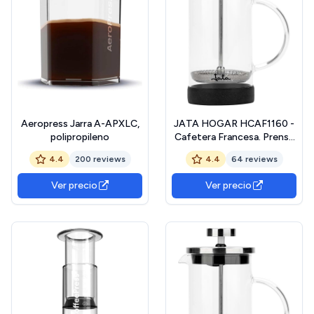
Aeropress Jarra A-APXLC,
JATA HOGAR HCAF1160 -
polipropileno
Cafetera Francesa. Prensa
Francesa. Cafetera émbolo.
4.4
200 reviews
4.4
64 reviews
Tetera y Espumadora. 600
ml. Vidrio Borosilicato.
Ver precio
Ver precio
Resistente al calor. Filtro
acero inoxidable. Cafés,
infusiones, espumas