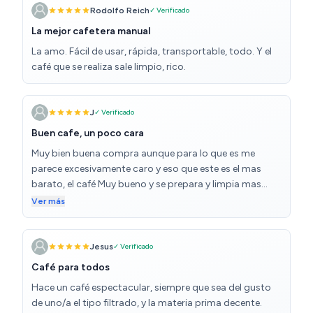
Rodolfo Reich
✓ Verificado
La mejor cafetera manual
La amo. Fácil de usar, rápida, transportable, todo. Y el
café que se realiza sale limpio, rico.
J
✓ Verificado
Buen cafe, un poco cara
Muy bien buena compra aunque para lo que es me
parece excesivamente caro y eso que este es el mas
barato, el café Muy bueno y se prepara y limpia mas
rápido que la moka italiana clásica, lo compré porque
Ver más
me cargue la mia por meterla en lavavajillas, sin mas
espero que dure tiempo, sino ya digo, excesivamente
caro (no deja de ser una jeringuilla de plastico grande
Jesus
✓ Verificado
con 3 piezas extras de plastico duro
Café para todos
Hace un café espectacular, siempre que sea del gusto
de uno/a el tipo filtrado, y la materia prima decente.