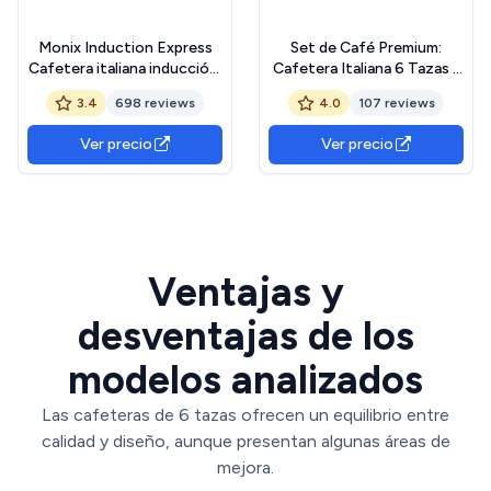
Monix Induction Express
Set de Café Premium:
Cafetera italiana inducción,
Cafetera Italiana 6 Tazas -
aluminio, capacidad 6 tazas,
Compatible con Inducción,
3.4
698 reviews
4.0
107 reviews
color plata
Vitrocerámica y Gas |
Cafetera Italiana Induccion
Ver precio
Ver precio
| Cafetera Induccion Acero
Inoxidable | Cafetera para
Induccion
Ventajas y
desventajas de los
modelos analizados
Las cafeteras de 6 tazas ofrecen un equilibrio entre
calidad y diseño, aunque presentan algunas áreas de
mejora.