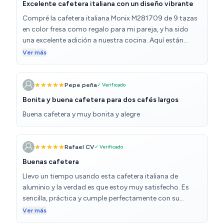
Excelente cafetera italiana con un diseño vibrante
Compré la cafetera italiana Monix M281709 de 9 tazas
en color fresa como regalo para mi pareja, y ha sido
una excelente adición a nuestra cocina. Aquí están
nuestras observaciones detalladas: Beneficios
Ver más
observados: Diseño atractivo: La cafetera tiene un color
fresa vibrante que añade un toque de alegría a nuestra
cocina. Su acabado esmaltado brillante no solo es
Pepe peña
✓ Verificado
estéticamente agradable, sino que también es
Bonita y buena cafetera para dos cafés largos
resistente y fácil de limpiar1. El diseño clásico de la
Buena cafetera y muy bonita y alegre
cafetera italiana se combina perfectamente con su
color moderno, haciendo que sea un regalo ideal.
Capacidad adecuada: Con una capacidad para 9
Rafael CV
✓ Verificado
tazas, esta cafetera es perfecta para preparar
suficiente café para varias personas o para disfrutar de
Buenas cafetera
varias tazas a lo largo del día1. Es ideal para reuniones
Llevo un tiempo usando esta cafetera italiana de
familiares o para cuando tenemos invitados. Materiales
aluminio y la verdad es que estoy muy satisfecho. Es
de calidad: La cafetera está fabricada en aluminio de
sencilla, práctica y cumple perfectamente con su
alta calidad, lo que garantiza una distribución uniforme
función. Para quienes disfrutamos del café con ese
Ver más
del calor y un café bien preparado1. El mango de
sabor intenso y tradicional, es una opción excelente. El