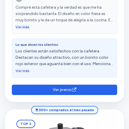
Compré esta cafetera y la verdad es que me ha
sorprendido bastante. El diseño en color fresa es
muy bonito y le da un toque de alegría a la cocina. Es
pequeña, pero perfecta para hacer café rápido y con
Ver más
un sabor muy rico. El material de aluminio parece
resistente y distribuye bien el calor, lo que ayuda a
Lo que dicen los clientes:
obtener un buen café. Lo que más me ha
Los clientes están satisfechos con la cafetera.
impresionado es que, a pesar de ser de tamaño
Destacan su diseño atractivo, con un bonito color
reducido, tiene una gran capacidad de extracción
rojo exterior que aguanta bien con el uso. Mencionan
para 3 tazas. Además, la compatibilidad con casi
que hace muy buen café, especialmente recién
todas las encimeras, excepto inducción, la hace
Ver más
molido, y que funciona perfectamente sobre
bastante versátil. En resumen: Una cafetera
vitrocerámica. Además, valoran su buen rendimiento
compacta, bonita y que funciona a la perfección. La
y precio. Sin embargo, algunos clientes han
recomiendo si buscas algo sencillo pero de buena
Ver precio
experimentado daños y tienen opiniones diversas
calidad.
sobre el tamaño.
300+ comprados el mes pasado
TOP 3