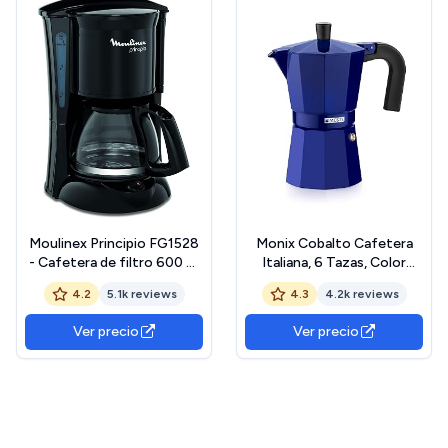
Moulinex Principio FG1528
Monix Cobalto Cafetera
- Cafetera de filtro 600 W
Italiana, 6 Tazas, Color
de 0.6 L con función Auto-
Cobalto, Aluminio, 10 cm
4.2
5.1k reviews
4.3
4.2k reviews
off y sistema antigoteo,
plástico, color negro
Ver precio
Ver precio