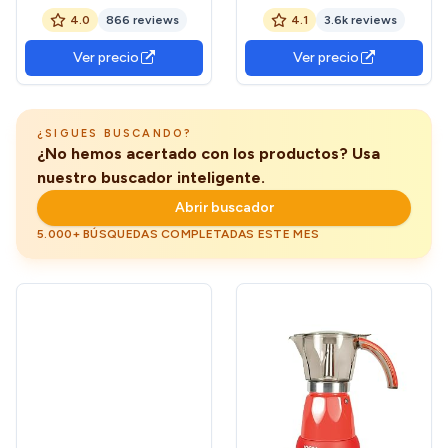
Capacidad 6 Tazas, Apta
Mantener Caliente,
4.0
866 reviews
4.1
3.6k reviews
para Todo Tipo de Cocinas,
Apagado Automático,
Cuerpo Aluminio, Roja
Filtro Permanente, Sistema
Ver precio
Ver precio
Antigoteo, Compacta y
Portátil, Fácil de Limpiar,
CM-1246
¿SIGUES BUSCANDO?
¿No hemos acertado con los productos? Usa
nuestro buscador inteligente.
Abrir buscador
5.000+ BÚSQUEDAS COMPLETADAS ESTE MES