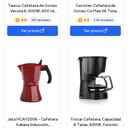
Taurus Cafetera de Goteo
Cecotec Cafetera de
Verona 6, 600W, 600 ml,
Goteo Coffee 56 Time,
Intense Flavour Tech, Placa
800W de Potencia,
4.0
101 reviews
4.2
1.1k reviews
Calefactora, Filtro
Programa tu café, Acero
Permanente Lavable, Jarra
Inoxidable, Pantalla LCD,
Ver precio
Ver precio
Cristal Antigoteo, Diseño
Boquilla antigoteo,
Compacto Negro Mate,
Capacidad 1,3L para 10
BPA Free
tazas, Autoapagado,
Deposito con ventana
Jata HCAF2006 - Cafetera
Tristar Cafetera, Capacidad
Italiana Inducción,
6 Tazas, 600W, Función