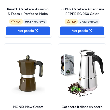
Bialetti Cafetera, Aluminio,
BEPER Cafetera Americana
6 Tazas + Perfetto Moka,
BEPER BC.060 Color
Gris, negro
Negro, 6 Tazas, de Goteo
4.4
99.8k reviews
3.9
2.0k reviews
Ver precio
Ver precio
MONIX New Cream
Cafetera Italiana en acero