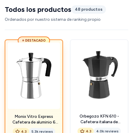
Todos los productos
48 productos
Ordenados por nuestro sistema de ranking propio
⭐ DESTACADO
Orbegozo KFN 610 -
Monix Vitro Express
Cafetera italiana de
Cafetera de aluminio 6
aluminio, 6 tazas de
tazas, apta para todo tipo
4.3
4.0k reviews
4.3
5.3k reviews