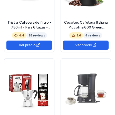
Tristar Cafetera de filtro -
Cecotec Cafetera Italiana
750 ml - Para 6 tazas -
Piccolina 600 Green.
Sistema antigoteo y
300ml, 6 Tazas de Café,
4.4
38 reviews
3.6
4 reviews
mantenimiento del calor -
Acero Inoxidable, Apta
600 W - CM-1281
Todas Superficies, Filtro
Ver precio
Ver precio
Premium, Válvula Seguridad,
Mango Termorresistente,
Diseño Elegante