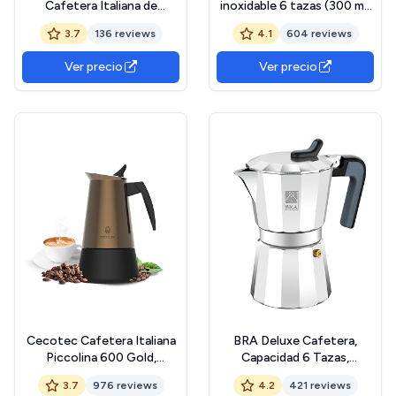
Cafetera Italiana de
inoxidable 6 tazas (300 ml)
Aluminio, Capacidad 6
Cafetera Italiana inducción
3.7
136 reviews
4.1
604 reviews
Tazas, Apta para Todo Tipo
para espresso. Compatible
de cocinas incluida
con gas, vitrocerámica e
Ver precio
Ver precio
inducción
inducción. Uso doméstico y
oficina. Cafetera Moka.
Cecotec Cafetera Italiana
BRA Deluxe Cafetera,
Piccolina 600 Gold,
Capacidad 6 Tazas,
Capacidad 300 ml para 6
Aluminio, Negro, Acero
3.7
976 reviews
4.2
421 reviews
tazas, Diseño elegante en
Inoxidable