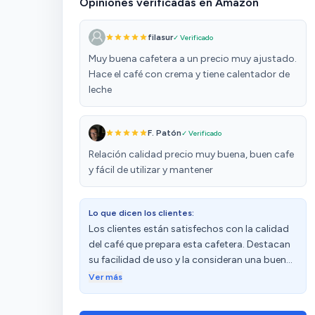
Opiniones verificadas en Amazon
filasur
✓ Verificado
Muy buena cafetera a un precio muy ajustado.
Hace el café con crema y tiene calentador de
leche
F. Patón
✓ Verificado
Relación calidad precio muy buena, buen cafe
y fácil de utilizar y mantener
Lo que dicen los clientes:
Los clientes están satisfechos con la calidad
del café que prepara esta cafetera. Destacan
su facilidad de uso y la consideran una buena
opción en relación calidad-precio. Sin
Ver más
embargo, algunos clientes han
experimentado problemas de durabilidad, ya