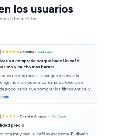
en los usuarios
eras Ufesa. Estas
Carolina
✓ Verificado
lvería a comprarla porque hace Un café
quísimo y mucho más barata
spués de dos meses tener que devolver la
ongi , horrible pues el café maravilloso pero
da poco había que comprar los filtros antical y
ísimos, se me estropeó el molinillo y opté por
r más
mprar esta, pues os diré que hace un café
enísimo. Estoy encantada y muchísimo más
rata
Cliente Amazon
✓ Verificado
lidad precio
ciona muy bien, el café es excelente. El diseño