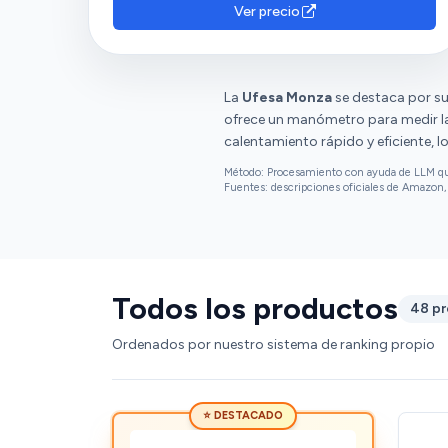
que se averió o rompió después de pocos
Ver precio
meses de uso. Además, mencionan que es
ruidosa. Las opiniones sobre la calidad y el
funcionamiento son diversas.
La
Ufesa Monza
se destaca por su
ofrece un manómetro para medir la 
calentamiento rápido y eficiente, l
Método: Procesamiento con ayuda de LLM que 
Fuentes: descripciones oficiales de Amazon, 
Todos los productos
48 p
Ordenados por nuestro sistema de ranking propio
⭐ DESTACADO