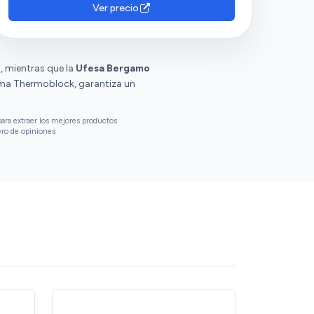
Ver precio
, mientras que la
Ufesa Bergamo
ema Thermoblock, garantiza un
ara extraer los mejores productos
ero de opiniones