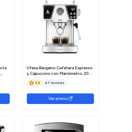
acta
Ufesa Bergamo Cafetera Expresso
,
y Capuccino con Manómetro, 20
es, 1
Bares, 1350W, Panel Táctil,
3.5
47 reviews
ción
Vaporizador Orientable, Sistema
Thermoblock, Depósito 1.8L, 1 o 2
Cafés, Inox
Ver precio