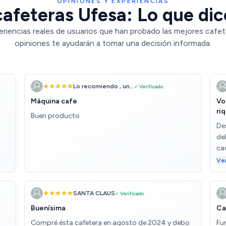
OPINIONES Y EXPERIENCIAS
afeteras Ufesa: Lo que dic
eriencias reales de usuarios que han probado las mejores cafet
opiniones te ayudarán a tomar una decisión informada.
Lo recomiendo , un...
✓ Verificado
Máquina cafe
Vo
ri
Buen producto
De
del
ca
car
Ve
co
bu
ba
SANTA CLAUS
✓ Verificado
Buenísima
Ca
Compré ésta cafetera en agosto de 2024 y debo
Fun