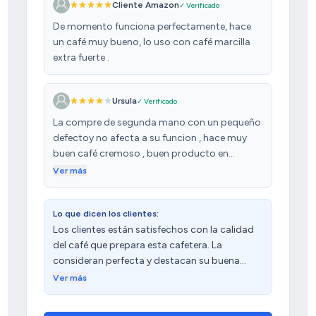
Cliente Amazon
✓ Verificado
De momento funciona perfectamente, hace
un café muy bueno, lo uso con café marcilla
extra fuerte .
Ursula
✓ Verificado
La compre de segunda mano con un pequeño
defectoy no afecta a su funcion , hace muy
buen café cremoso , buen producto en
comparación calidad y precio el calienta leche
Ver más
hace muy bien su función y espuma densa es
potente , vino muy embalada y el repartidor
Lo que dicen los clientes:
muy cuidadoso y amable gracias .
Los clientes están satisfechos con la calidad
del café que prepara esta cafetera. La
consideran perfecta y destacan su buena
relación calidad-precio. Sin embargo, tienen
Ver más
opiniones diversas sobre su funcionamiento.