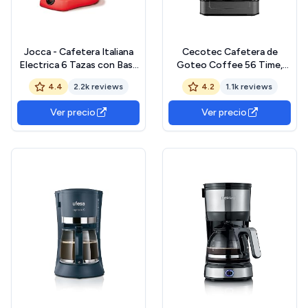
Jocca - Cafetera Italiana
Cecotec Cafetera de
Electrica 6 Tazas con Base
Goteo Coffee 56 Time,
Giratoria 360° y Jarra Sin
800W de Potencia,
4.4
2.2k reviews
4.2
1.1k reviews
Cables
Programa tu café, Acero
Inoxidable, Pantalla LCD,
Ver precio
Ver precio
Boquilla antigoteo,
Capacidad 1,3L para 10
tazas, Autoapagado,
Deposito con ventana