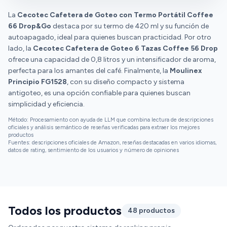
Subito FG1508 Cafeteira de Filtro a todos os
amantes de café que procuram uma máquina
La
Cecotec Cafetera de Goteo con Termo Portátil Coffee
prática e eficiente para preparar um delicioso café
66 Drop&Go
destaca por su termo de 420 ml y su función de
filtrado. Com esta cafeteira, desfrutar de um
autoapagado, ideal para quienes buscan practicidad. Por otro
excelente café em casa torna-se uma experiência
lado, la
Cecotec Cafetera de Goteo 6 Tazas Coffee 56 Drop
simples e agradável.
ofrece una capacidad de 0,8 litros y un intensificador de aroma,
perfecta para los amantes del café. Finalmente, la
Moulinex
Principio FG1528
, con su diseño compacto y sistema
antigoteo, es una opción confiable para quienes buscan
simplicidad y eficiencia.
Método: Procesamiento con ayuda de LLM que combina lectura de descripciones
oficiales y análisis semántico de reseñas verificadas para extraer los mejores
productos
Fuentes: descripciones oficiales de Amazon, reseñas destacadas en varios idiomas,
datos de rating, sentimiento de los usuarios y número de opiniones
Todos los productos
48 productos