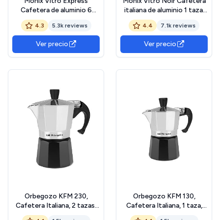
Monix Vitro Express
Monix Vitro Noir Cafetera
Cafetera de aluminio 6
italiana de aluminio 1 taza,
tazas, apta para todo tipo
apta para todo tipo de
4.3
5.3k reviews
4.4
7.1k reviews
de cocinas excepto
cocinas salvo inducción,
inducción
mango termoresistente
Ver precio
Ver precio
Orbegozo KFM 230,
Orbegozo KFM 130,
Cafetera Italiana, 2 tazas,
Cafetera Italiana, 1 taza,
apta para cocina de gas,
apta para cocina de gas,