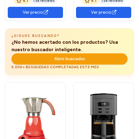
4.1
1.5k reviews
4.1
1.5k reviews
vitrocerámica y electrica,
vitrocerámica y eléctricas,
aluminio, color negro y
mango ergonómico, válvula
Ver precio
Ver precio
silver
seguridad, color negro
¿SIGUES BUSCANDO?
¿No hemos acertado con los productos? Usa
nuestro buscador inteligente.
Abrir buscador
5.000+ BÚSQUEDAS COMPLETADAS ESTE MES