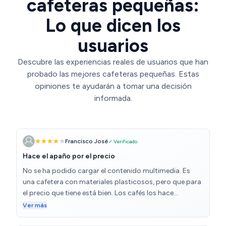
cafeteras pequeñas:
Lo que dicen los
usuarios
Descubre las experiencias reales de usuarios que han
probado las mejores cafeteras pequeñas. Estas
opiniones te ayudarán a tomar una decisión
informada.
Francisco José
✓ Verificado
Hace el apaño por el precio
No se ha podido cargar el contenido multimedia. Es
una cafetera con materiales plasticosos, pero que para
el precio que tiene está bien. Los cafés los hace
bastante rápido. En el vídeo se ve lo que tarda en hacer
Ver más
uno. El apagado del hervidor de la máquina es