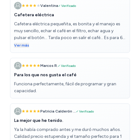
temporizador de auto apagado
Valentina
✓ Verificado
Cafetera eléctrica
Cafetera eléctrica pequeñita, es bonita y el manejo es
muy sencillo, echar el café en el filtro, echar agua y
pulsar el botón... Tarda poco en salir el café... Es para 6
tazas, pero de café no muy grandes, si son tazas de
Ver más
desayuno da para menos... Tener en cuenta el consumo,
para escoger el tamaño... Para una o dos personas está
bastante bien.
Marcos R.
✓ Verificado
Para los que nos gusta el café
Funciona perfectamente, fácil de programar y gran
capacidad.
Patricia Calderón ...
✓ Verificado
La mejor que he tenido.
Ya la había comprado antes y me duró muchos años.
Calidad precio estupenda y el tamaño perfecto para 1