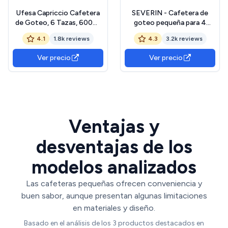
Ufesa Capriccio Cafetera
SEVERIN - Cafetera de
de Goteo, 6 Tazas, 600W,
goteo pequeña para 4
Jarra 0.6L, Filtro
tazas, cafetera de filtro /
4.1
1.8k reviews
4.3
3.2k reviews
Permanente, Placa
Cafetera americana con
Calefactora
jarra de cristal,desconexión
Ver precio
Ver precio
Antiadherente, Sistema
automática,acero
Antigoteo, Auto Apagado,
inoxidable cepillado, 750 W,
Azul/Verdoso
KA 4808
Ventajas y
desventajas de los
modelos analizados
Las cafeteras pequeñas ofrecen conveniencia y
buen sabor, aunque presentan algunas limitaciones
en materiales y diseño.
Basado en el análisis de los 3 productos destacados en