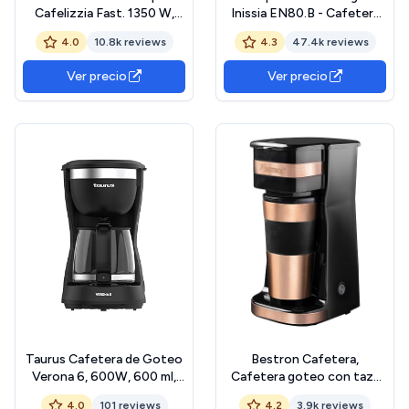
Cafelizzia Fast. 1350 W,
Inissia EN80.B - Cafetera
Thermoblock, ForceAroma
monodosis de cápsulas
4.0
10.8k reviews
4.3
47.4k reviews
de 20bars, Vaporizador
Nespresso, 19 bares,
Orientable, Brazo Doble,
apagado automático, color
Ver precio
Ver precio
Bandeja Calienta Tazas,
negro
Depósito de Agua Extraíble
Negro
Taurus Cafetera de Goteo
Bestron Cafetera,
Verona 6, 600W, 600 ml,
Cafetera goteo con taza
Intense Flavour Tech, Placa
aislada, para café de filtro
4.0
101 reviews
4.2
3.9k reviews