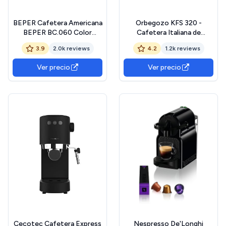
BEPER Cafetera Americana
Orbegozo KFS 320 -
BEPER BC.060 Color
Cafetera Italiana de
Negro, 6 Tazas, de Goteo
Aluminio, 3 Tazas de
3.9
2.0k reviews
4.2
1.2k reviews
Capacidad, Mango
ergonómico, válvula de
Ver precio
Ver precio
Seguridad, Filtro
Desmontable
Cecotec Cafetera Express
Nespresso De'Longhi