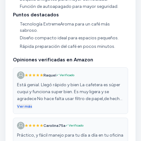
Función de autoapagado para mayor seguridad.
Puntos destacados
Tecnología ExtremeAroma para un café más
sabroso.
Diseño compacto ideal para espacios pequeños.
Rápida preparación del café en pocos minutos.
Opiniones verificadas en Amazon
Raquel
✓ Verificado
Está genial. Llegó rápido y bien La cafetera es súper
cuqui y funciona super bien. Es muy ligera y se
agradece No hace falta usar filtro de papel,de hecho
compré el núm 2 que es el que recomiendan y
Ver más
quedan grandes La cafetera se limpia super fácil,sólo
hay que pasar el filtro por el grifo y donde va y el vaso
Carolina75a
✓ Verificado
se puede meter en el lavavajillas. El vaso recomiendo
quitar la tira de goma antideslizante para lavarlo en
Práctico, y fácil manejo para tu día a día en tu oficina
el lavavajillas para que no se deforme. Tiene base