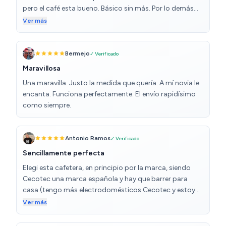
por si alguien lo hace que sepa que no va a poder
pero el café esta bueno. Básico sin más. Por lo demás
llevárselo a ningún lado o se le caerá el contenido.
ocupa poco , es cómoda para desmontar, la jarra no se
Ver más
cae fácilmente sino que tiene buen sistema de amarre.
Bermejo
✓ Verificado
Maravillosa
Una maravilla. Justo la medida que quería. A mí novia le
encanta. Funciona perfectamente. El envío rapidísimo
como siempre.
Antonio Ramos
✓ Verificado
Sencillamente perfecta
Elegi esta cafetera, en principio por la marca, siendo
Cecotec una marca española y hay que barrer para
casa (tengo más electrodomésticos Cecotec y estoy
encantado) Es de funcionamiento muy sencillo, a la vez
Ver más
que fiable. Viene con un filtro permanente, lo que
supone el ahorro de los filtros de papel Incluye un