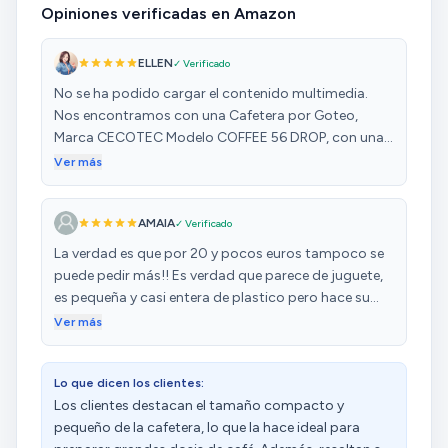
Opiniones verificadas en Amazon
ELLEN
✓ Verificado
No se ha podido cargar el contenido multimedia.
Nos encontramos con una Cafetera por Goteo,
Marca CECOTEC Modelo COFFEE 56 DROP, con una
potencia de 650W y una Capacidad de 0,8 litros.
Ver más
Tiene la Función mantener caliente el café a través de
la base calefactora, la cual se apaga a los 40
AMAIA
✓ Verificado
minutos. Posee Boquilla anti goteo y trae un Filtro
permanente pero también permite usar filtros de
La verdad es que por 20 y pocos euros tampoco se
papel. El depósito tiene una ventana que nos permite
puede pedir más!! Es verdad que parece de juguete,
ver el nivel de agua y con marcas para controlar
es pequeña y casi entera de plastico pero hace su
cuando cargamos, para no exceder el máximo.
función perfectamente, que es hacer café y bastante
Ver más
También Incluye cuchara dosificadora y un Manual.
bueno. No le pongo ni un sola pega de momento
Esta fabricada totalmente de plástico de calidad y
robusto, aunque en la parte superior tiene un
Lo que dicen los clientes:
acabado en acero inoxidable. Es una cafetera fácil de
Los clientes destacan el tamaño compacto y
utilizar y con unas excelentes características y
pequeño de la cafetera, lo que la hace ideal para
prestaciones. La jarra de cristal es excelente al