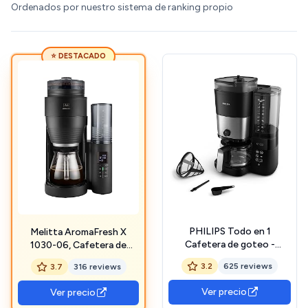
Ordenados por nuestro sistema de ranking propio
⭐ DESTACADO
PHILIPS Todo en 1
Melitta AromaFresh X
Cafetera de goteo -
1030-06, Cafetera de
molinillo cónico
Goteo con Molinillo
3.2
625 reviews
3.7
316 reviews
incorporado para granos
Incorporado, 10 Tazas,
frescos - preparación en
Temporizador 24 Horas,
Ver precio
Ver precio
jarra de vidrio de 1,25 L o
Mantenimiento en