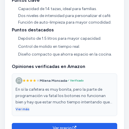
Puntos clave
Capacidad de 14 tazas, ideal para familias.
Dos niveles de intensidad para personalizar el café.
Función de auto-limpieza para mayor comodidad.
Puntos destacados
Depósito de 1.5 litros para mayor capacidad.
Control de molido en tiempo real.
Diseño compacto que ahorra espacio en la cocina.
Opiniones verificadas en Amazon
Milena Moncada
✓ Verificado
En si la cafetera es muy bonita, pero la parte de
programación va fatal los botones no funcionan
bien y hay que estar mucho tiempo intentando que
cambie los minutos y la hora,no se si es un fallo de
Ver más
fábrica, pero no he conseguido programarla,muy
desilusionada.Me estoy planteando devolverla
Ver precio