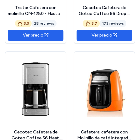
Tristar Cafetera con
Cecotec Cafetera de
molinillo CM-1280 - Hasta 6
Goteo Coffee 66 Drop &
tazas - Temporizador
Thermo, Potencia 950 W,
3.3
28 reviews
3.7
173 reviews
1,2 L, 10 Tazas, Tecnología
ExtremeAroma, Función
Ver precio
Ver precio
Antigoteo, Nivel de agua,
Filtro malla reutilizable,
Protección
sobrecalentamiento
Cecotec Cafetera de
Cafetera: cafetera con
Goteo Coffee 56 Heat.
Molinillo de café Integrado,