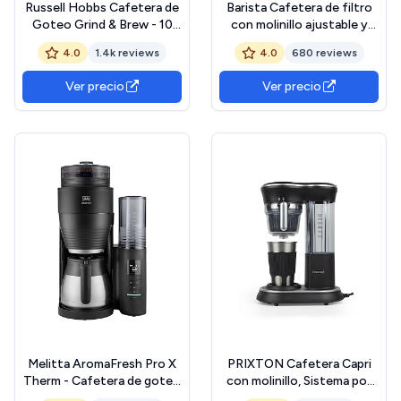
Russell Hobbs Cafetera de
Barista Cafetera de filtro
Goteo Grind & Brew - 10
con molinillo ajustable y
Tazas, Jarra Térmica 1L,
jarra térmica, función de
4.0
1.4k reviews
4.0
680 reviews
Molinillo para 250 g, 3
mantenimiento del calor,
Niveles Molienda, Selector
temporizador de 24 horas y
Ver precio
Ver precio
de Intensidad, Programable,
filtro permanente, para 10
Acero Inoxidable, Plata y
tazas de café
Negro - 25620-56
Melitta AromaFresh Pro X
PRIXTON Cafetera Capri
Therm - Cafetera de goteo
con molinillo, Sistema por
con molinillo integrado,
goteo, Vaso de acero