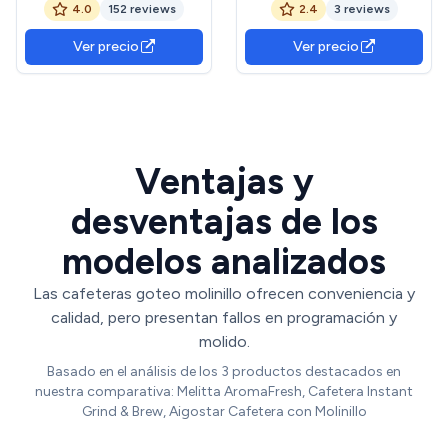
4.0
152 reviews
2.4
3 reviews
cafetera de filtro con jarra
inoxidable con tapa, 600 W
térmica y depósito de agua
Ver precio
Ver precio
extraíble, máquina de café
para hasta 8 tazas, negro
Ventajas y
desventajas de los
modelos analizados
Las cafeteras goteo molinillo ofrecen conveniencia y
calidad, pero presentan fallos en programación y
molido.
Basado en el análisis de los 3 productos destacados en
nuestra comparativa: Melitta AromaFresh, Cafetera Instant
Grind & Brew, Aigostar Cafetera con Molinillo