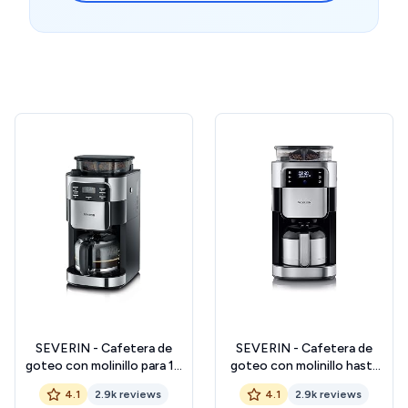
SEVERIN - Cafetera de
SEVERIN - Cafetera de
goteo con molinillo para 10
goteo con molinillo hasta
tazas, Cafetera de filtro /
10 tazas, Cafetera de filtro
4.1
2.9k reviews
4.1
2.9k reviews
Cafetera americana con
/ Cafetera americana con