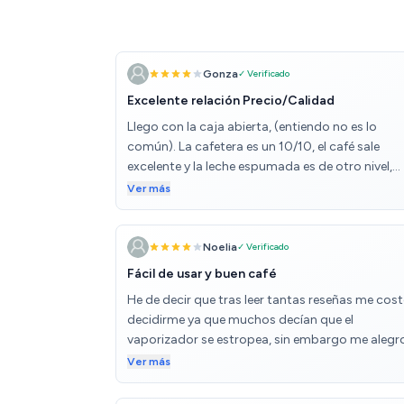
Gonza
✓ Verificado
Excelente relación Precio/Calidad
Llego con la caja abierta, (entiendo no es lo
común). La cafetera es un 10/10, el café sale
excelente y la leche espumada es de otro nivel,
igual al de una cafetería. Lo único que podría ser
Ver más
una pequeña pega pero es un detalle, es que
cuando eliges el café con leche de taza grande
necesitas una taza de 400ml para que quepa
Noelia
✓ Verificado
aprox y el individual es menos de 200ml y ahora
Fácil de usar y buen café
invierno si enciendes la máquina y ni bien te indi
He de decir que tras leer tantas reseñas me cos
la maquina que está lista haces el café con lech
decidirme ya que muchos decían que el
puede que no salga muy caliente, es mejor espe
vaporizador se estropea, sin embargo me alegr
un poco más.Por último el calentamiento es alg
de haberla comprado, vamos por puntos. 1- Lo
Ver más
lento, Pero por el precio es una cafetera 10/10.
más importante, la calidad del café que hace.
Llevamos 5 años con una cafetera de las de jarr