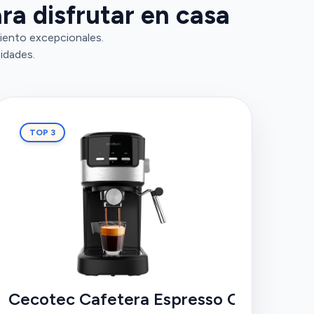
ra disfrutar en casa
iento excepcionales.
idades.
TOP 3
presso y Cappuccino Power Espresso 20
Cecotec Cafetera Espresso Compacta 