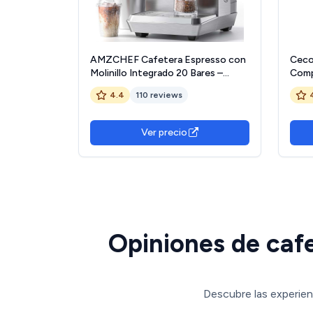
AMZCHEF Cafetera Espresso con
Ceco
Molinillo Integrado 20 Bares –
Comp
Máquina de Café con 44 Ajustes
Peca
4.4
110 reviews
de Molienda，Vaporizador de
Ther
Leche, 4 Temperaturas, Función
Orien
Café Frío, Acero Inoxidable,
Doble
Ver precio
Depósito 1.8L
Opiniones de cafe
Descubre las experien