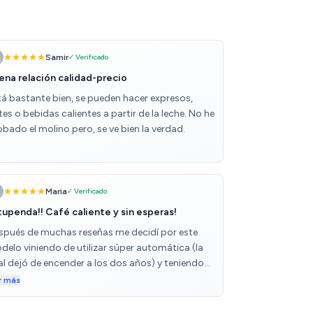
Samir
✓ Verificado
ena relación calidad-precio
tá bastante bien, se pueden hacer expresos,
tes o bebidas calientes a partir de la leche. No he
bado el molino pero, se ve bien la verdad.
Maria
✓ Verificado
tupenda!! Café caliente y sin esperas!
spués de muchas reseñas me decidí por este
delo viniendo de utilizar súper automática (la
al dejó de encender a los dos años) y teniendo
 Bialetti Italiana de diario, vamos que he
r más
obado opciones en casa. Estaba a la
pectativa por algunas críticas pero me ha