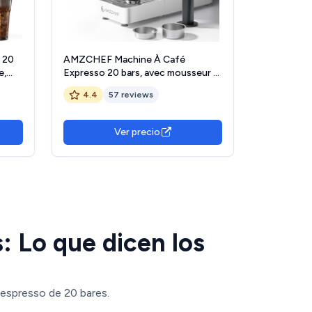
 20
AMZCHEF Machine À Café
e,
Expresso 20 bars, avec mousseur à
on
lait professionnel, petite machine à
4.4
57 reviews
íble
café pour cappuccino, latte et
 el
macchiato, réservoir d'eau de 1,5 L,
rd
blanche
Ver precio
: Lo que dicen los
 espresso de 20 bares.