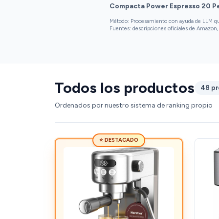
precio razonable por el hecho de molerlo tú
Compacta Power Espresso 20 P
mismo. Solo un poco lenta al inicio, pero muy
Método: Procesamiento con ayuda de LLM que 
recomendable en general.
Fuentes: descripciones oficiales de Amazon, 
Todos los productos
48 p
Ordenados por nuestro sistema de ranking propio
⭐ DESTACADO