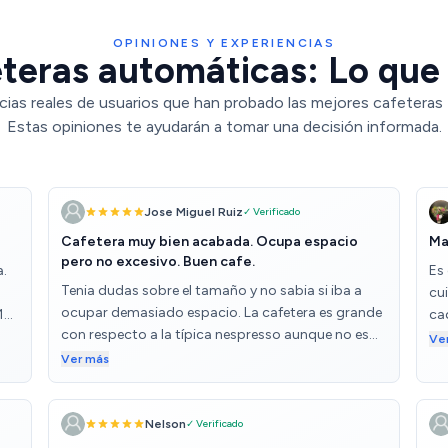
OPINIONES Y EXPERIENCIAS
teras automáticas: Lo que 
cias reales de usuarios que han probado las mejores cafeteras
Estas opiniones te ayudarán a tomar una decisión informada.
Jose Miguel Ruiz
✓ Verificado
Cafetera muy bien acabada. Ocupa espacio
Ma
pero no excesivo. Buen cafe.
a.
Es
Tenia dudas sobre el tamaño y no sabia si iba a
cu
ocupar demasiado espacio. La cafetera es grande
 14
ca
con respecto a la típica nespresso aunque no es
tuve
po
Ve
un tamaño excesivo. He notado un mejoría sobre
ía
ap
Ver más
el café de la nespresso y un ahorro importante en
co
café por lo que estoy bastante contento con la
.
compra. Utilizo café normal en grano y café
Nelson
✓ Verificado
descafeinado molido de forma esporádica. La