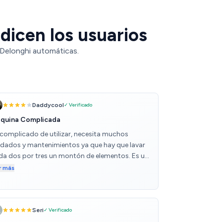
dicen los usuarios
 Delonghi automáticas.
Daddycool
✓ Verificado
quina Complicada
 complicado de utilizar, necesita muchos
idados y mantenimientos ya que hay que lavar
da dos por tres un montón de elementos. Es un
co lenta, todo hay que decirlo, aunque el
r más
arato es bonito. Si tuviera que comprarla ahora,
mpraría una más sencilla.
Seri
✓ Verificado