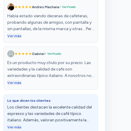
Andres Machara
✓ Verificado
Había estado viendo decenas de cafeteras,
probando algunas de amigos, con pantalla y
sin pantallas, de la misma marca y otras... Pero
esta Magnifica Evo Next es todo lo que
Ver más
necesitas, la relación perfecta entre precio y
calidad, más silenciosa que la mayoría,
Gabriel
✓ Verificado
desperdicia menos agua durante el
calentamiento y limpieza, la pantalla es
Es un producto muy chulo por su precio. Las
absolutamente (creeme) necesaria, te
variedades y la calidad de cafe son
simplifica la vida y te guía con procesos
extraordinarias típico italiano. A nosotros nos
comunes que de lo contrario tendrías que ir
encanta muchísimas. También tiene 3 perfiles
Ver más
por el manual y perder tiempo. Algo que no te
personalizables y una pantalla decente que
dice nadie, NADIE, que la cafetera viene con
hace la experiencia más "barista". Es una
todos sus accesorios: la cuchara para el café
Lo que dicen los clientes:
pasada.
en polvo, el filtro para el deposito de agua, el
Los clientes destacan la excelente calidad del
detector de dureza del agua, el accesorio para
espresso y las variedades de café típico
agua caliente, el accesorio para la leche... He
italiano. Además, valoran positivamente la
preparado todos los tipos de café que vienen
relación calidad-precio y la facilidad de uso.
Ver más