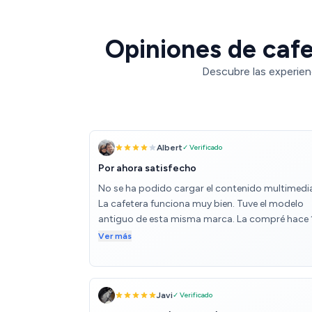
Opiniones de cafe
Descubre las experien
Albert
✓ Verificado
Por ahora satisfecho
No se ha podido cargar el contenido multimedi
La cafetera funciona muy bien. Tuve el modelo
antiguo de esta misma marca. La compré hace
años y hico cientos o quizás miles de cafés. La 
Ver más
que reparar un par de veces. Me pareció que pod
estar muy satisfecho con el resultado de esa
máquina. Por eso he vuelto a confiar en Delonghi
La máquina estéticamente es bonita. Ruido el
Javi
✓ Verificado
normal, no se puede esperar que un molinillo no