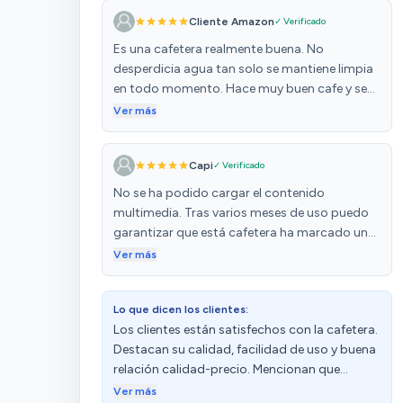
Cliente Amazon
✓ Verificado
Es una cafetera realmente buena. No
desperdicia agua tan solo se mantiene limpia
en todo momento. Hace muy buen cafe y se
de lo que hablo ya que soy camarero y he
Ver más
trabajado con molinillos manuales y es
necesario una buena carga y un buen molido.
Capi
✓ Verificado
Yo la tengo puesta a un 4 de molinillo max de
cafe y agua super caliente. La capacidad de
No se ha podido cargar el contenido
café es muy buena. Las infusiones se hacen en
multimedia. Tras varios meses de uso puedo
un momento y la crema de capuchinos es
garantizar que está cafetera ha marcado un
realmente buena
antes y un después a la hora de tomar café en
Ver más
casa, a pesar de que los primeros días costo
dejar ajustados los 2 molinillos de la máquina
Lo que dicen los clientes:
para dejar el café al gusto. Dicho esto es la
Los clientes están satisfechos con la cafetera.
hora de contar los 🎉PROS🎉 de esta súper
Destacan su calidad, facilidad de uso y buena
automática. 👍 Excelente regulación de la
relación calidad-precio. Mencionan que
molienda del café, para dejar el café al gusto
prepara un buen café recién molido, con
del usuario. 👍 Muy buena relación
Ver más