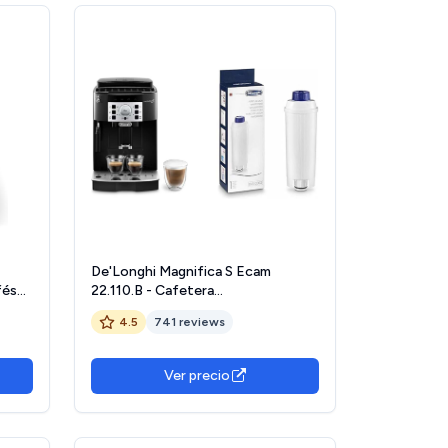
De'Longhi Magnifica S Ecam
fés
22.110.B - Cafetera
de
superautomática, 15 bares de
4.5
741 reviews
0%
presión, 13 programas ajustables,
auto-limpieza + DLSC002 Filtro
 y
agua antical
Ver precio