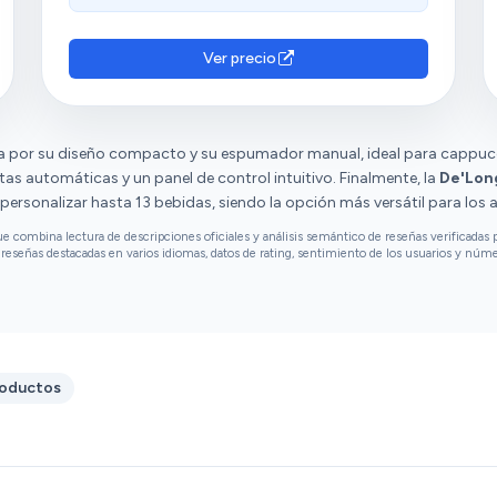
lavavajillas y tiene una función de
facilidad de uso y manejo sencillo y efectivo.
autolimpieza. Si tuviera que señalar algo
Sin embargo, algunos clientes mencionan que
negativo, diría que la jarra de leche podría ser
consume mucho agua al autolimpieza y al
Ver precio
un poco más grande si preparas varios
encenderla y apagarla. También hay opiniones
cappuccinos seguidos. En general, por el
diversas sobre su funcionamiento, facilidad
precio, es una cafetera increíble para quienes
de limpieza y precio.
queremos café de cafetería en casa sin
 por su diseño compacto y su espumador manual, ideal para cappucci
complicarnos la vida. Muy recomendable si
tas automáticas y un panel de control intuitivo. Finalmente, la
De'Lon
buscas calidad y comodidad.
personalizar hasta 13 bebidas, siendo la opción más versátil para los 
combina lectura de descripciones oficiales y análisis semántico de reseñas verificadas p
reseñas destacadas en varios idiomas, datos de rating, sentimiento de los usuarios y núm
roductos