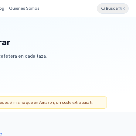
og
Quiénes Somos
Buscar
⌘K
rar
cafetera en cada taza.
 es el mismo que en Amazon, sin coste extra para ti.
DO