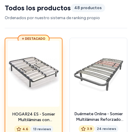
Todos los productos
48 productos
Ordenados por nuestro sistema de ranking propio
⭐ DESTACADO
Duérmete Online - Somier
HOGAR24 ES - Somier
Multiláminas Reforzado
Multiláminas con
con Reguladores Lumbares
Reguladores Lumbares y
3.9
24 reviews
4.6
13 reviews
de 90 x 190 con 4 Patas de
Tacos Basculantes, 5 Patas