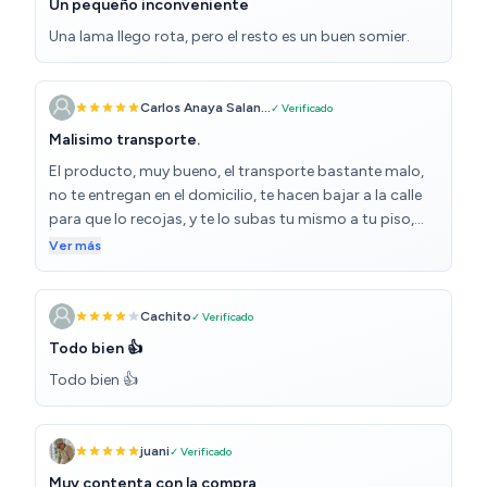
Un pequeño inconveniente
Una lama llego rota, pero el resto es un buen somier.
Carlos Anaya Salan...
✓ Verificado
Malisimo transporte.
El producto, muy bueno, el transporte bastante malo,
no te entregan en el domicilio, te hacen bajar a la calle
para que lo recojas, y te lo subas tu mismo a tu piso,
una cama helectrica que pesa una barbaridad, y dificil
Ver más
de manejar para quien es una persona mayor, que no
esta acostumbrada a ello.
Cachito
✓ Verificado
Todo bien 👍
Todo bien 👍
juani
✓ Verificado
Muy contenta con la compra