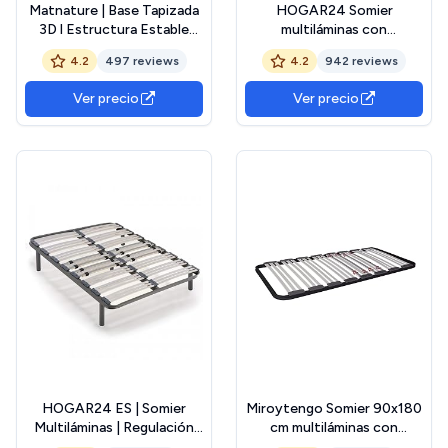
Matnature | Base Tapizada
HOGAR24 Somier
3D l Estructura Estable
multiláminas con
Madera | Bastidor Metálico
reguladores lumbares (5
4.2
497 reviews
4.2
942 reviews
Super Resistente |
Patas Incluidas)-Altura de
Transpirable Aireadores
Las Patas 32cm-
Ver precio
Ver precio
Sistema FreshAir | Altura
135x190cm
Base + Patas +/- 30 cm
(Gris, 105 x 190 cm)
HOGAR24 ES | Somier
Miroytengo Somier 90x180
Multiláminas | Regulación
cm multiláminas con
Lumbar Adaptable |
Reguladores Lumbares,