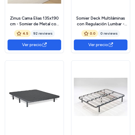
Zinus Cama Elias 135x190
Somier Deck Multiláminas
cm - Somier de Metal con
con Regulación Lumbar -
cabecero - Altura 30 cm -
150x200 cm - Marco
4.5
92 reviews
0.0
0 reviews
Cama con somier de láminas
Metalizado Anticorrosión y
de Metal - Fácil Montaje -
Patas Incluidas
Ver precio
Ver precio
Espacio de
Almacenamiento Debajo de
la Cama - Negro