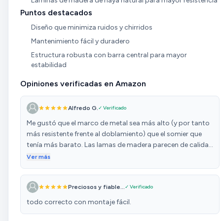
Láminas de madera de haya natural para mayor resistencia
Puntos destacados
Diseño que minimiza ruidos y chirridos
Mantenimiento fácil y duradero
Estructura robusta con barra central para mayor
estabilidad
Opiniones verificadas en Amazon
Alfredo G.
✓ Verificado
Me gustó que el marco de metal sea más alto (y por tanto
más resistente frente al doblamiento) que el somier que
tenía más barato. Las lamas de madera parecen de calidad
y al no ser demasiado gruesas permiten una buena
Ver más
circulación del aire debajo del colchón. No hacer ruidos.
Lleva 4 gruesas patas atornilladas a unos salientes que
Preciosos y fiable...
✓ Verificado
parecen muy sólidos. En resumen, calidad a un precio
aceptable (75 € aprox). Muy recomendable.
todo correcto con montaje fácil.