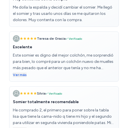
Me dolía la espalda y decidí cambiar el somier. Me llegó
el somier y tras usarlo unos días se me quitaron los
dolores. Muy contenta con la compra.
Teresa de Gracia
✓ Verificado
Excelente
Este somier es digno del mejor colchón, me sorprendió
para bien, lo compré para un colchón nuevo de muelles
más pesado que el anterior que tenía y no me ha
defraudado, las patas se enroscan, va reforzado en la
Ver más
parte central y me ha encantado. Escribo la reseña
después de tenerlo unas semanas y todo perfecto.
Silvia
✓ Verificado
Somier totalmente recomendable
He comprado 2, el primero para poner sobre la tabla
lisa que tiene la cama-nido q tiene mi hijo y el segundo
para utilizar en segunda vivienda poniendole patas. Mi