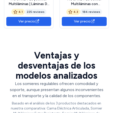
Multiláminas | Láminas De
Multiláminas con
Haya Antideslizantes |
Regulación Lumbar + 5
4.1
225 reviews
4.3
184 reviews
Regulación Lumbar | Incluye
Patas Cilíndricas de 26cm,
Juego de Patas de 25 cm |
150x190 cm
Ver precio
Ver precio
Medidas: 150x190 cm
Ventajas y
desventajas de los
modelos analizados
Los somieres regulables ofrecen comodidad y
soporte, aunque presentan algunos inconvenientes
en el transporte y la calidad de los componentes.
Basado en el análisis de los 3 productos destacados en
nuestra comparativa: Cama Eléctrica Articulada, Somier