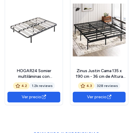
HOGAR24 Somier
Zinus Justin Cama 135 x
multiláminas con
190 cm - 36 cm de Altura
reguladores lumbares-
con Almacenamiento
4.2
1.2k reviews
4.3
328 reviews
90x190cm-PATAS 26CM
Debajo de la Cama - Cama
(4 Patas Incluidas)
de Plataforma de Metal –
Ver precio
Ver precio
Negro