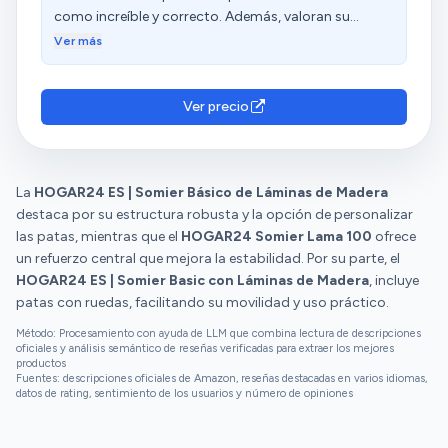
como increíble y correcto. Además, valoran su
funcionalidad y montaje. Sin embargo, algunos
Ver más
clientes mencionan que las patas se aflojan y hacen
ruido, y que el somier se mueve mucho. Las opiniones
sobre la resistencia son diversas.
Ver precio
La
HOGAR24 ES | Somier Básico de Láminas de Madera
destaca por su estructura robusta y la opción de personalizar
las patas, mientras que el
HOGAR24 Somier Lama 100
ofrece
un refuerzo central que mejora la estabilidad. Por su parte, el
HOGAR24 ES | Somier Basic con Láminas de Madera
, incluye
patas con ruedas, facilitando su movilidad y uso práctico.
Método: Procesamiento con ayuda de LLM que combina lectura de descripciones
oficiales y análisis semántico de reseñas verificadas para extraer los mejores
productos
Fuentes: descripciones oficiales de Amazon, reseñas destacadas en varios idiomas,
datos de rating, sentimiento de los usuarios y número de opiniones