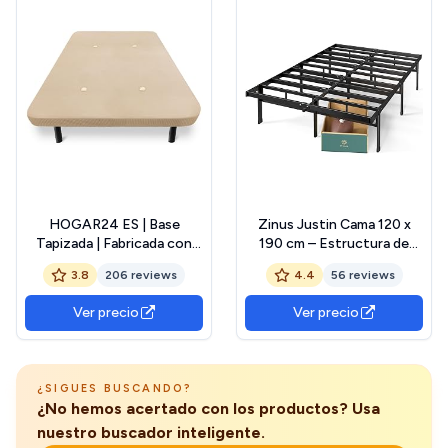
HOGAR24 ES | Base
Zinus Justin Cama 120 x
Tapizada | Fabricada con
190 cm – Estructura de
Barras Transversales y
Cama 36 cm de Altura con
3.8
206 reviews
4.4
56 reviews
Válvulas de Transpiración |
Almacenamiento Debajo de
Tejido 3D Beige | Incluye
la Cama – Estructura de
Ver precio
Ver precio
Juego de Patas Metálicas
Cama con Plataforma de
Roscadas de 26 cm |
Metal – Negro
Medidas: 120x190 cm
¿SIGUES BUSCANDO?
¿No hemos acertado con los productos? Usa
nuestro buscador inteligente.