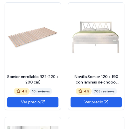
Blanco
Somier enrollable R22 (120 x
Novilla Somier 120 x 190
200 cm)
con láminas de chooo,
Altura 30 cm, Marco de
4.5
10 reviews
4.5
705 reviews
Cama con somier Estruc
alltura de Cama para
Ver precio
Ver precio
Adultos, niños y adolesces
120x190 cm, Blanco