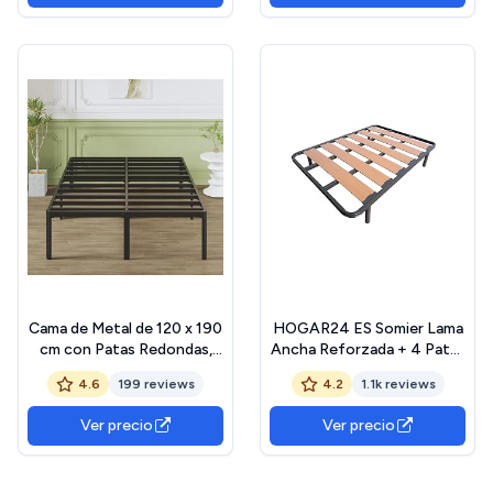
Fácil Montaje, Libre de
Ruidos, Negro
Cama de Metal de 120 x 190
HOGAR24 ES Somier Lama
cm con Patas Redondas,
Ancha Reforzada + 4 Patas
46 cm de Altura, Marco de
Cilíndricas de 26cm,
4.6
199 reviews
4.2
1.1k reviews
Cama con somier de láminas
120x200 cm
de Metal, Negro
Ver precio
Ver precio