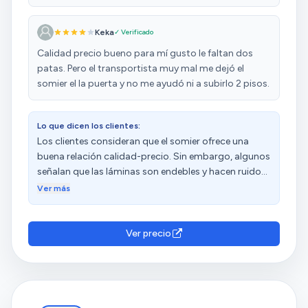
Keka
✓ Verificado
Calidad precio bueno para mí gusto le faltan dos
patas. Pero el transportista muy mal me dejó el
somier el la puerta y no me ayudó ni a subirlo 2 pisos.
Lo que dicen los clientes:
Los clientes consideran que el somier ofrece una
buena relación calidad-precio. Sin embargo, algunos
señalan que las láminas son endebles y hacen ruido
excesivo. Además, mencionan que las lamas son muy
Ver más
finas y que el aluminio de las patas no funciona
correctamente. Las opiniones sobre la calidad, el
montaje, la resistencia y la cantidad de patas son
Ver precio
diversas.