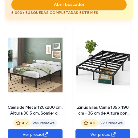
Abrir buscador
5.000+ BÚSQUEDAS COMPLETADAS ESTE MES
Cama de Metal 120x200 cm,
Zinus Elias Cama 135 x 190
Altura 30.5 cm, Somier de
cm - 36 cm de Altura con
Acero con Patas de
Almacenamiento Debajo de
4.7
255 reviews
4.5
277 reviews
Esquina Curvadas,
la Cama - Marco de
Estructura Cama con
Plataforma de Metal -
Ver precio
Ver precio
Espacio Almacenamiento,
Negro