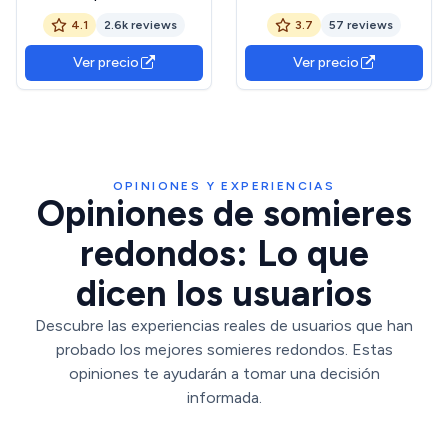
Patas | Láminas Madera de
30x30mm Sin Patas,
4.1
2.6k reviews
3.7
57 reviews
Chopo de 9 cm y
Estabilidad y Robustez,
Estructura de Tubos de
Tubo Acero 30 x 30 mm,
Ver precio
Ver precio
Acero | Útil para Camas
Pintura Epoxi Gris, 90x180
Nido o Camas Individuales
OPINIONES Y EXPERIENCIAS
Opiniones de somieres
redondos: Lo que
dicen los usuarios
Descubre las experiencias reales de usuarios que han
probado los mejores somieres redondos. Estas
opiniones te ayudarán a tomar una decisión
informada.