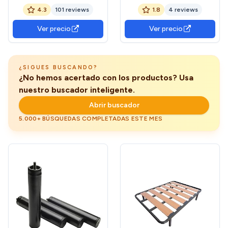
cilindricas Medidas
Somier | Instalación
4.3
101 reviews
1.8
4 reviews
Especiales Metal
Mediante Rosca | Incluye
Tapón de Plástico para
Ver precio
Ver precio
Evitar Daños en el Suelo |
Altura de Las Patas: 26 cm
¿SIGUES BUSCANDO?
¿No hemos acertado con los productos? Usa
nuestro buscador inteligente.
Abrir buscador
5.000+ BÚSQUEDAS COMPLETADAS ESTE MES