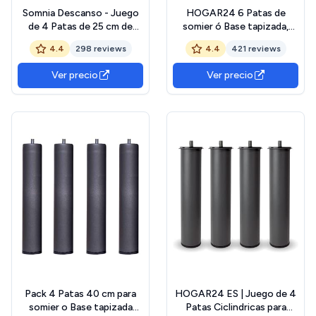
Somnia Descanso - Juego
HOGAR24 6 Patas de
de 4 Patas de 25 cm de
somier ó Base tapizada,
Altura Redondas Roscadas
metálicas, cilíndricas con
4.4
298 reviews
4.4
421 reviews
Metálicas para Somier o
Rosca 32CM
Base Tapizada, Robustas y
Ver precio
Ver precio
Estables, Gris
Pack 4 Patas 40 cm para
HOGAR24 ES | Juego de 4
somier o Base tapizada
Patas Ciclindricas para