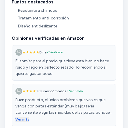
Puntos destacados
Resistente a chirridos
Tratamiento anti-corrosión
Diseño antideslizante
Opiniones verificadas en Amazon
Dina
✓ Verificado
El somier para el precio que tiene esta bien .no hace
ruido y llegó en perfecto estado ..lo recomiendo si
quieres gastar poco
Super cómodos
✓ Verificado
Buen producto, el único problema que veo es que
venga con patas estándar (muy bajo) sería
conveniente elegir las medidas de las patas, aunque
tengas que pagar un poco más por eso. Tuve que
Ver más
comprar unas aparte.