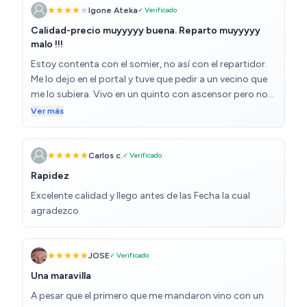
Igone Ateka
✓ Verificado
Calidad-precio muyyyyy buena. Reparto muyyyyy
malo !!!
Estoy contenta con el somier, no así con el repartidor.
Me lo dejo en el portal y tuve que pedir a un vecino que
me lo subiera. Vivo en un quinto con ascensor pero no
entraba. Por lo tanto, avisados quedáis , si no tenéis
Ver más
quien os ayude, no lo cojáis !!!!
Carlos c.
✓ Verificado
Rapidez
Excelente calidad y llego antes de las Fecha la cual
agradezco
JOSE
✓ Verificado
Una maravilla
A pesar que el primero que me mandaron vino con un