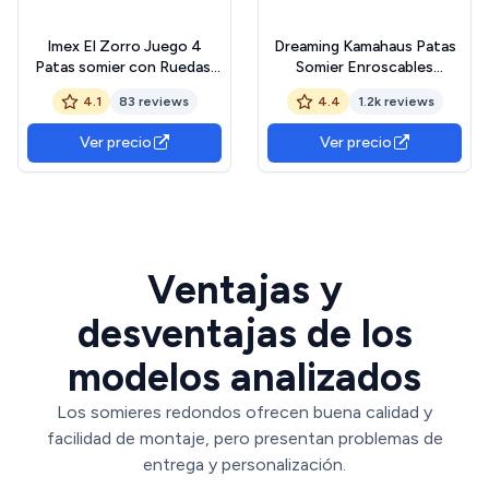
Imex El Zorro Juego 4
Dreaming Kamahaus Patas
Patas somier con Ruedas,
Somier Enroscables
350x30x30 mm, Metal,
Metálicas Redondas, Metal,
4.1
83 reviews
4.4
1.2k reviews
Neutro, 39.0x5.0x3.0 cm
Antracita, 4 Unidades DE
35CM
Ver precio
Ver precio
Ventajas y
desventajas de los
modelos analizados
Los somieres redondos ofrecen buena calidad y
facilidad de montaje, pero presentan problemas de
entrega y personalización.