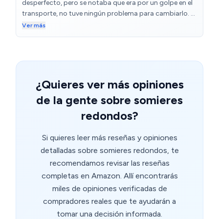
desperfecto, pero se notaba que era por un golpe en el
transporte, no tuve ningún problema para cambiarlo. El
segundo que me mandaron, vino perfecto. Las laminas
Ver más
del somier son robustas y el artículo es de buena
calidad. Compre dos y ya hace un tiempo que las uso,
por lo que puedo escribir esta opinión, asegurandome
que no me han durado dos días. Aconsejo este
producto, por el precio y la calidad que tiene.
¿Quieres ver más opiniones
de la gente sobre somieres
redondos?
Si quieres leer más reseñas y opiniones
detalladas sobre somieres redondos, te
recomendamos revisar las reseñas
completas en Amazon. Allí encontrarás
miles de opiniones verificadas de
compradores reales que te ayudarán a
tomar una decisión informada.