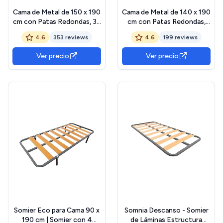
Cama de Metal de 150 x 190
Cama de Metal de 140 x 190
cm con Patas Redondas, 36
cm con Patas Redondas,
cm de Altura, Marco de
46 cm de Altura, Marco de
4.6
353 reviews
4.6
199 reviews
Cama con somier de láminas
Cama con somier de láminas
de Metal, Negro
de Metal, Negro
Ver precio
Ver precio
Somier Eco para Cama 90 x
Somnia Descanso - Somier
190 cm | Somier con 4
de Láminas Estructura