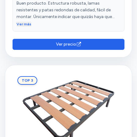
Buen producto. Estructura robusta, lamas
resistentes y patas redondas de calidad, fácil de
montar. Únicamente indicar que quizás haya que
nivelar, como en mi caso, adaptando cualquier
Ver más
elemento manualmente.
Ver precio
TOP 3