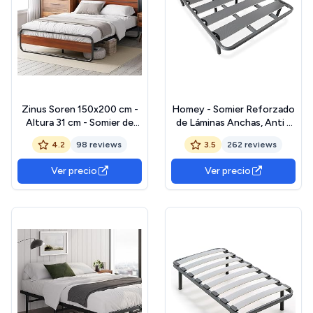
Zinus Soren 150x200 cm -
Homey - Somier Reforzado
Altura 31 cm - Somier de
de Láminas Anchas, Anti -
metal con cabecero y
Ruido, Estructura 40x30
4.2
98 reviews
3.5
262 reviews
piecero - Marrón y negro
mm con Juego de Patas
Roscadas, Fuerte y
Ver precio
Ver precio
Resistente 135x190