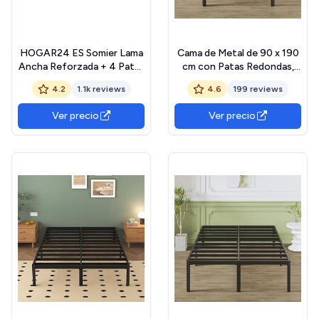
HOGAR24 ES Somier Lama
Cama de Metal de 90 x 190
Ancha Reforzada + 4 Patas
cm con Patas Redondas,
Cilíndricas de 26cm,
46 cm de Altura, Marco de
4.2
1.1k reviews
4.6
199 reviews
135x190 cm
Cama con somier de láminas
de Metal, Negro
Ver precio
Ver precio