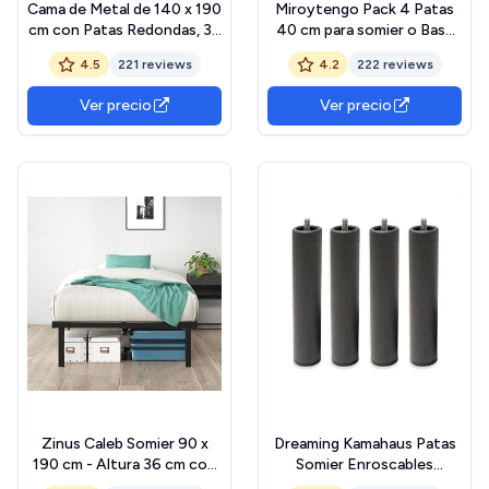
Cama de Metal de 140 x 190
Miroytengo Pack 4 Patas
cm con Patas Redondas, 36
40 cm para somier o Base
cm de Altura, Marco de
tapizada cilindricas Medidas
4.5
221 reviews
4.2
222 reviews
Cama con somier de láminas
Especiales Metal
de Metal, Blanco
Ver precio
Ver precio
Zinus Caleb Somier 90 x
Dreaming Kamahaus Patas
190 cm - Altura 36 cm con
Somier Enroscables
Almacenamiento bajo la
Metálicas Redondas, Metal,