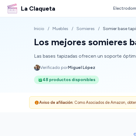
La Claqueta
Electrodom
Inicio
/
Muebles
/
Somieres
/
Somier base tap
Los mejores somieres b
Las bases tapizadas ofrecen un soporte óptimo
Verificado por
Miguel López
48 productos disponibles
Aviso de afiliación:
Como Asociados de Amazon, obtenemo