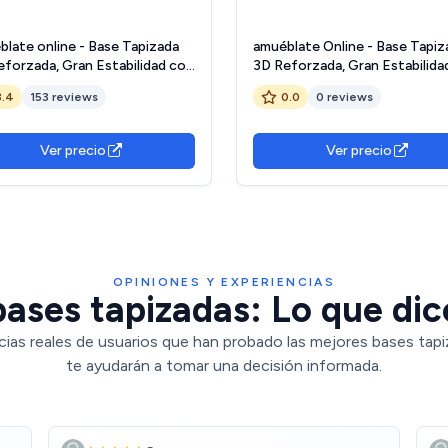
blate online - Base Tapizada
amuéblate Online - Base Tapiz
eforzada, Gran Estabilidad con
3D Reforzada, Gran Estabilida
ras Transversales y 6 Patas
5 Barras Transversales y 6 Pat
3.4
153 reviews
0.0
0 reviews
licas roscadas de 27cm, 90 x
metálicas roscadas de 25cm, 1
Beige
190, Beige
Ver precio
Ver precio
OPINIONES Y EXPERIENCIAS
ases tapizadas: Lo que dic
cias reales de usuarios que han probado las mejores bases tapi
te ayudarán a tomar una decisión informada.