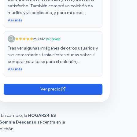
satisfecho. También compré un colchón de
muelles y viscoelástica, y para mi peso
aguanta genial.
Ver más
mikel
✓ Verificado
Tras ver algunas imágenes de otros usuarios y
sus comentarios tenía ciertas dudas sobre si
comprar esta base para el colchón,
igualmente por precio decidí comprarlo. Esta
Ver más
noche ha sido la primera que la uso y la
verdad, estoy satisfecho por el precio que
tiene. El producto llegó en perfectas
Ver precio
condiciones, bien embalado y con todas las
piezas bien protegidas. Lo recomiendo.
. En cambio, la
HOGAR24 ES
Somnia Descanso
se centra en la
colchón.