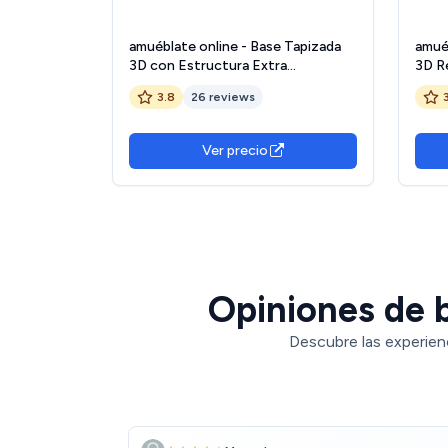
amuéblate online - Base Tapizada
amué
3D con Estructura Extra
3D R
Resistente y Barras Transversales
5 Bar
3.8
26 reviews
de Refuerzo, Gran Estabilidad, 6
metá
Patas metálicas roscadas de 25cm,
190, 
135 x 190, Gris Oscuro
Ver precio
Opiniones de b
Descubre las experien