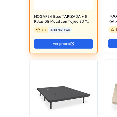
HOGA
HOGAR24 Base TAPIZADA + 6
Refor
Patas DE Metal con Tejido 3D Y
Válvu
VÁLVULAS DE TRANSPIRACIÓN-
4.2
3.4k reviews
Jueg
135x190cm-PATAS 32CM
| Me
Ver precio