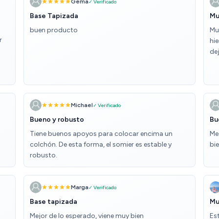
Gema
✓ Verificado
Base Tapizada
Mu
buen producto
Mu
r
hie
dej
ue
Michael
✓ Verificado
 lo
Bueno y robusto
Bu
nas
Tiene buenos apoyos para colocar encima un
Me
colchón. De esta forma, el somier es estable y
bi
a
robusto.
l.
Marga
✓ Verificado
Base tapizada
Mu
Mejor de lo esperado, viene muy bien
Es