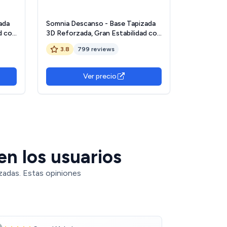
ada
Somnia Descanso - Base Tapizada
d con
3D Reforzada, Gran Estabilidad con
as
5 Barras Transversales y 6 Patas
3.8
799 reviews
50 x
metálicas roscadas de 25cm,
135x190, Beige
Ver precio
en los usuarios
zadas. Estas opiniones