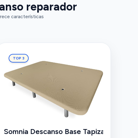
canso reparador
rece características
TOP 3
Somnia Descanso Base Tapizada