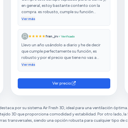
en general, estoy bastante contento con la
compra. es robusto, cumple su función
perfectamente. El único inconveniente fue que
Ver más
no venía con los agujeros en la tela para las
patas, por lo que tuve que hacerlos yo mismo.
fran_jrv
✓ Verificado
No fue difícil, pero no sabía que debía hacerlo.
A pesar de eso, el producto es de buena
Llevo un año usándolo a diario y he de decir
calidad y lo recomiendo si buscas algo
que cumple perfectamente su función, es
económico y funcional. Solo ten en cuenta
robusto y por el precio que tiene no vas a
que tendrás que hacer esos pequeños ajustes
encontrar nada mejor. Llegó rápido y bien
Ver más
si no te llega con los agujeros prehechos.
protegido, solamente tienes que ponerle las
patas que van roscadas (se puede hacer
perfectamente con las manos sin necesidad
Ver precio
de tener herramientas).
destaca por su sistema Air Fresh 3D, ideal para una ventilación óptima
tejido 3D que proporciona comodidad y estabilidad. Por otro lado, la
arras transversales, siendo una opción robusta para cualquier tipo de 