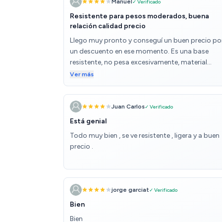
Manuel
✓ Verificado
Resistente para pesos moderados, buena
relación calidad precio
Llego muy pronto y conseguí un buen precio po
un descuento en ese momento. Es una base
resistente, no pesa excesivamente, material
exterior suave y transpirable, con válvulas de
Ver más
aireación. Armazón metálico con tres barras
transversales, la base en si es de fibra Krat
corrugada, por eso es liviana y resistente, aunq
Juan Carlos
✓ Verificado
no deja de ser una forma especial de cartón, por
Está genial
que no creo que sea muy adecuado para perso
Todo muy bien , se ve resistente , ligera y a buen
de gran peso. Tiene 6 patas metálicas , muy
precio .
resistentes y de calidad, pero tiene orificios par
poner otras tres centrales, que no le vendrían ma
Por el precio me parece buena opción.
jorge garciat
✓ Verificado
Bien
Bien