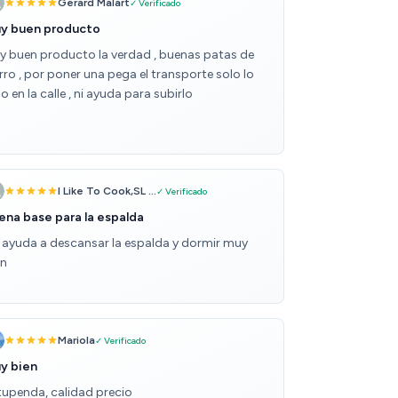
Gerard Malart
✓ Verificado
y buen producto
y buen producto la verdad , buenas patas de
rro , por poner una pega el transporte solo lo
o en la calle , ni ayuda para subirlo
I Like To Cook,SL ...
✓ Verificado
ena base para la espalda
 ayuda a descansar la espalda y dormir muy
en
Mariola
✓ Verificado
y bien
tupenda, calidad precio