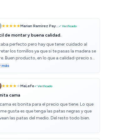
Marian Ramirez Pay...
✓ Verificado
cil de montar y buena calidad.
taba perfecto pero hay que tener cuidado al
etar los tornillos ya que si te pasas la madera se
re. Buen producto, en lo que a calidad-precio se
iere!
r más
MaLeFe
✓ Verificado
nita cama
 cama es bonita para el precio que tiene. Lo que
 me gusta es que tenga las patas negras y que
vean las patas del medio. Del resto todo bien.