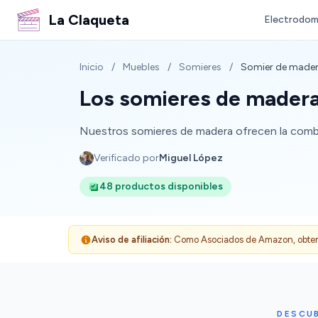
La Claqueta
Electrodom
Inicio
/
Muebles
/
Somieres
/
Somier de made
Los somieres de mader
Nuestros somieres de madera ofrecen la combin
Verificado por
Miguel López
48 productos disponibles
Aviso de afiliación:
Como Asociados de Amazon, obtenemo
DESCU