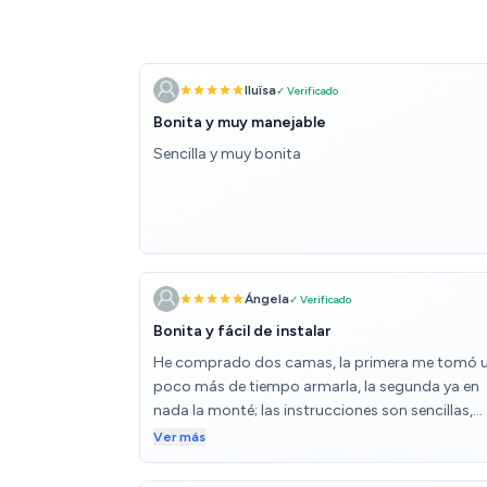
lluïsa
✓ Verificado
Bonita y muy manejable
Sencilla y muy bonita
Ángela
✓ Verificado
Bonita y fácil de instalar
He comprado dos camas, la primera me tomó 
poco más de tiempo armarla, la segunda ya en
nada la monté; las instrucciones son sencillas,
todo encaja a la perfección y si el tornillo no
Ver más
encaja es porque hay que ajustar un poquito la
pieza, trae su propia herramienta para instalarla