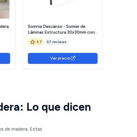
adera
Somnia Descanso - Somier de
Láminas Estructura 30x30mm con
Juego de Patas, Acabado en
3.7
57 reviews
e,
Pintura Epoxi Gris, 90x190
Ver precio
dera: Lo que dicen
es de madera. Estas