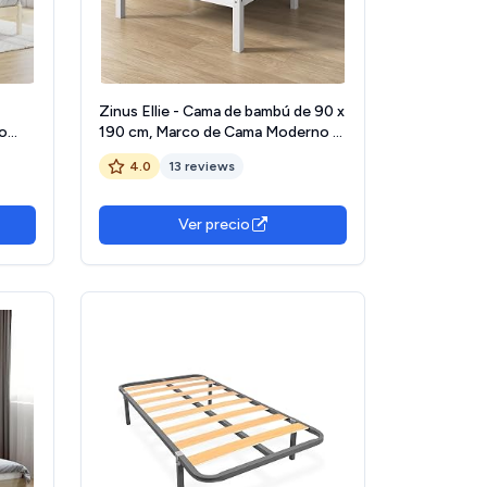
Zinus Ellie - Cama de bambú de 90 x
no
190 cm, Marco de Cama Moderno y
Ligero con somier de láminas de
4.0
13 reviews
se de
Madera, 35,5 cm de Espacio de
Almacenamiento bajo la Cama,
diseño ecológico - Blanco
Ver precio