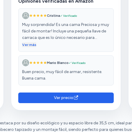
Opiniones verificadas en Amazon
Cristina
✓ Verificado
Muy sorprendida! Es una cama Preciosa y muy
fácil de montar! Incluye una pequeña llave de
carraca que es lo único necesario para
instalarla. Se ve firme y de calidad y la tela es
Ver más
Preciosa!
Mario Blanco
✓ Verificado
Buen precio, muy fácil de armar, resistente.
Buena cama.
Ver precio
estaca por su diseño ecológico y su espacio libre de 35,5 cm, ideal p
becero tapizado y un montaje fácil, siendo perfecto para quienes bu