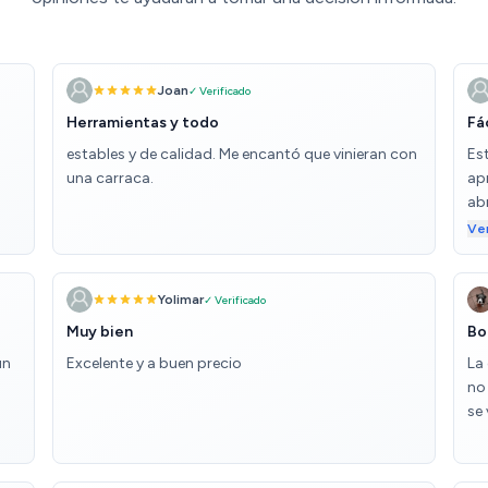
Joan
✓ Verificado
Herramientas y todo
Fá
estables y de calidad. Me encantó que vinieran con
Es
una carraca.
apr
ab
ref
Ve
Yolimar
✓ Verificado
Muy bien
Bo
un
Excelente y a buen precio
La
no
se 
.