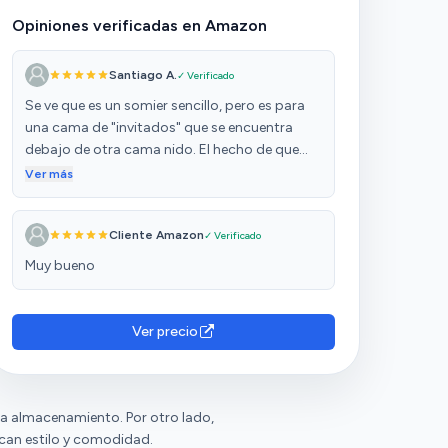
Opiniones verificadas en Amazon
Santiago A.
✓ Verificado
Se ve que es un somier sencillo, pero es para
una cama de "invitados" que se encuentra
debajo de otra cama nido. El hecho de que
esté debajo implica que tiene que soportar el
Ver más
peso de la persona que se baja de pie de la
cama superior. Al tener la barra de hierro en
Cliente Amazon
✓ Verificado
medio, la hace más resistente. El anterior
somier se rompió por ese motivo. Espero que
Muy bueno
dure mucho.
Ver precio
ara almacenamiento. Por otro lado,
scan estilo y comodidad.