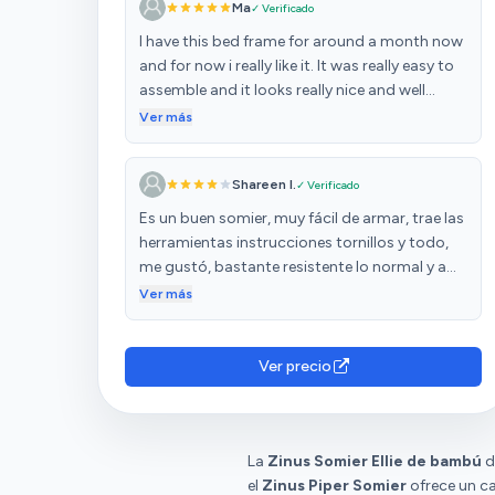
Ma
✓ Verificado
I have this bed frame for around a month now
and for now i really like it. It was really easy to
assemble and it looks really nice and well
made
Ver más
Shareen I.
✓ Verificado
Es un buen somier, muy fácil de armar, trae las
herramientas instrucciones tornillos y todo,
me gustó, bastante resistente lo normal y a
buen precio, el único problema que he tenido
Ver más
es que he tenido que pedirlo dos veces y esta
vez pagar el envío programado porque la
primera vez que lo pedí me lo cancelaron sin
Ver precio
explicación, hice un segundo intento y pagué
el envío caro y llegó en el tiempo y todo justo,
considero que es una buena inversión si no te
quieres gastar mucho y buscas un somier
La
Zinus Somier Ellie de bambú
d
bonito
el
Zinus Piper Somier
ofrece un ca