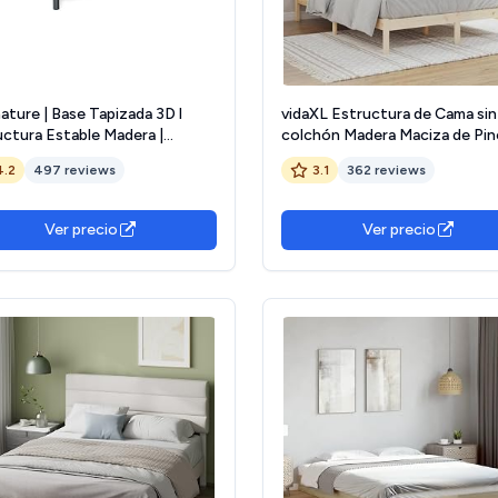
ture | Base Tapizada 3D l
vidaXL Estructura de Cama sin
uctura Estable Madera |
colchón Madera Maciza de Pi
idor Metálico Super
152x203 cm, Marcos de Cama,
4.2
497 reviews
3.1
362 reviews
tente | Transpirable
Marco de Cama de Madera, Ba
dores Sistema FreshAir |
Cama, Cama
a Base + Patas +/- 30 cm (150
Ver precio
Ver precio
 cm, Beige)