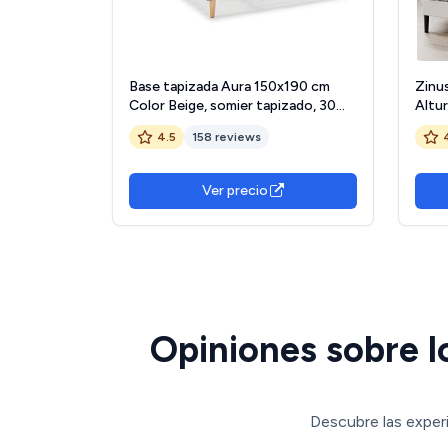
Base tapizada Aura 150x190 cm
Zinu
Color Beige, somier tapizado, 30
Altu
cm Altura
Matr
4.5
158 reviews
- Lá
Fáci
Ver precio
Opiniones sobre l
Descubre las exper