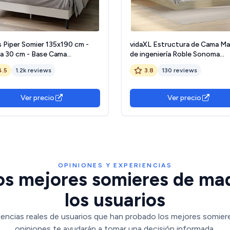
s Piper Somier 135x190 cm -
vidaXL Estructura de Cama M
ra 30 cm - Base Cama
de ingeniería Roble Sonoma
imonio Tapizada con Cabecero
160x200 cm, Muebles de
4.5
1.2k reviews
3.8
130 reviews
minas de Madera - Montaje
Dormitorio, Camas, Cama Dobl
l- Blanco Roto
Cama, somier, Cama de palets
Ver precio
Ver precio
OPINIONES Y EXPERIENCIAS
os mejores somieres de ma
los usuarios
iencias reales de usuarios que han probado los mejores somier
opiniones te ayudarán a tomar una decisión informada.