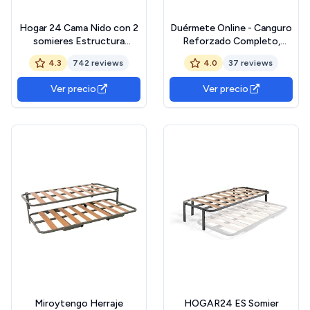
Hogar 24 Cama Nido con 2
Duérmete Online - Canguro
somieres Estructura
Reforzado Completo,
Reforzada Doble Barra
Cama Nido Anti-Ruido con
4.3
742 reviews
4.0
37 reviews
Superior + Patas, Acero,
2 Somieres de Láminas
105x200 cm
Anchas de 90 x 190
Ver precio
Ver precio
Miroytengo Herraje
HOGAR24 ES Somier