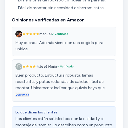
Dimensiones de 160x190 cm, ideal para parejas.
Fácil de montar, sin necesidad de herramientas.
Opiniones verificadas en Amazon
manuel
✓ Verificado
Muy buenos. Además viene con una cogida para
unirlos
José María
✓ Verificado
Buen producto. Estructura robusta, lamas
resistentes y patas redondas de calidad, fácil de
montar. Únicamente indicar que quizás haya que
nivelar, como en mi caso, adaptando cualquier
Ver más
elemento manualmente.
Lo que dicen los clientes:
Los clientes están satisfechos con la calidad y el
montaje del somier. Lo describen como un producto