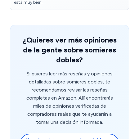
está muy bien.
puerta y muy bien. Lo monté con la ayuda de mi hijo de
10 años. El somier de abajo está montado ya . Sólo hay
que ponerle las patas al somier de arriba, que tiene dos
barras de soporte en el medio. Parecen lis dos somieres
fuertes y robustos y me sorprendió la aparente buena
¿Quieres ver más opiniones
calidad. Los niños han dormido ya en las camas y son
cómodas y no hacen ruido al moverse. Estamos muy
de la gente sobre somieres
contentos con las camas , su calidad y su excelente
dobles?
precio. Desde luego muy fácil de montar. Lo
recomiendo.
Si quieres leer más reseñas y opiniones
detalladas sobre somieres dobles, te
recomendamos revisar las reseñas
completas en Amazon. Allí encontrarás
miles de opiniones verificadas de
compradores reales que te ayudarán a
tomar una decisión informada.