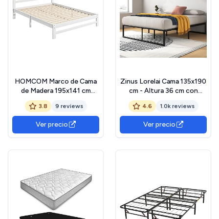
HOMCOM Marco de Cama
Zinus Lorelai Cama 135x190
de Madera 195x141 cm
cm - Altura 36 cm con
Estructura de Cama Somier
almacenamiento debajo de
3.8
9 reviews
4.6
1.0k reviews
Doble para Colchón de
la cama - Marco de la cama
135x190 cm (no Incluido)
de plataforma de metal -
Ver precio
Ver precio
Carga 300 kg Blanco
Blanco