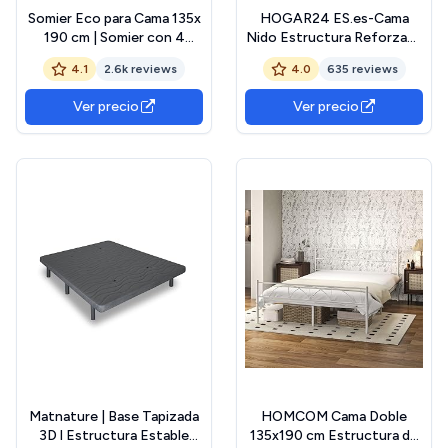
Somier Eco para Cama 135x
HOGAR24 ES.es-Cama
190 cm | Somier con 4
Nido Estructura Reforzada
Patas | Láminas Madera de
Doble Barra Superior (4
4.1
2.6k reviews
4.0
635 reviews
Chopo de 9 cm y
Patas) + 2 Flexitex + 2
Estructura de Tubos de
Almohadas de Fibra,
Ver precio
Ver precio
Acero | Útil para Camas
90x190cm
Nido o Camas Individuales
Matnature | Base Tapizada
HOMCOM Cama Doble
3D l Estructura Estable
135x190 cm Estructura de