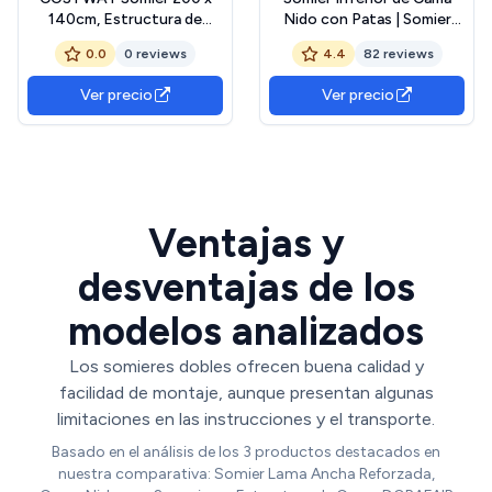
140cm, Estructura de
Nido con Patas | Somier
Cama, Marco de Cama con
Elevable | 90 x 190cm
0.0
0 reviews
4.4
82 reviews
Listones Metálicos, Fácil de
Montar, Negro
Ver precio
Ver precio
Ventajas y
desventajas de los
modelos analizados
Los somieres dobles ofrecen buena calidad y
facilidad de montaje, aunque presentan algunas
limitaciones en las instrucciones y el transporte.
Basado en el análisis de los 3 productos destacados en
nuestra comparativa: Somier Lama Ancha Reforzada,