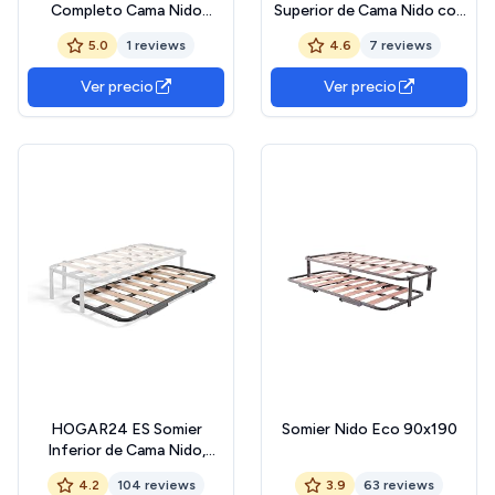
Completo Cama Nido
Superior de Cama Nido con
Canguro 90x180 cm + 2
6 Patas, 90x190 cm
5.0
1 reviews
4.6
7 reviews
SOMIERES Tubo 30x30
mm, Balda Ancha, Patas
Ver precio
Ver precio
Incluidas
HOGAR24 ES Somier
Somier Nido Eco 90x190
Inferior de Cama Nido,
Arrastre con Ruedas,
4.2
104 reviews
3.9
63 reviews
90x190 cm