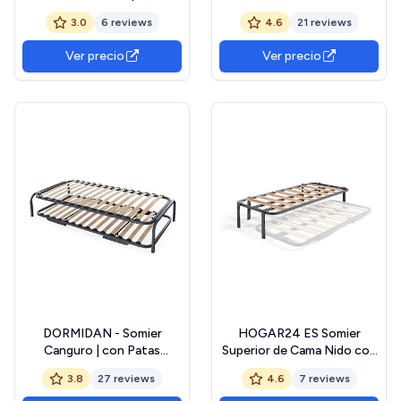
Cama Nido Anti-Ruido con
90x190cm
3.0
6 reviews
4.6
21 reviews
2 Somieres de Láminas
Anchas de 105 x 190
Ver precio
Ver precio
DORMIDAN - Somier
HOGAR24 ES Somier
Canguro | con Patas
Superior de Cama Nido con
Incluidas | Cama Nido |
6 Patas, 90x190 cm
3.8
27 reviews
4.6
7 reviews
Arrastre con Ruedas |