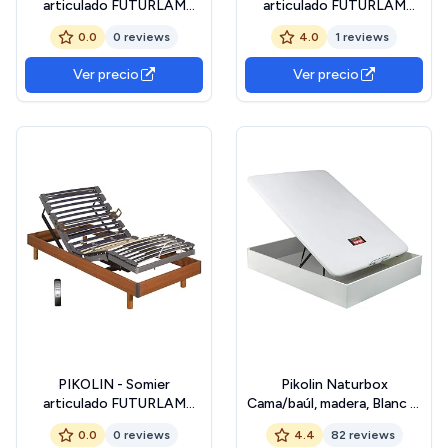
articulado FUTURLAM
articulado FUTURLAM
Madera inalámbrico
Madera inalámbrico
0.0
0 reviews
4.0
1 reviews
150x200 cm
105x200 cm
Ver precio
Ver precio
PIKOLIN - Somier
Pikolin Naturbox
articulado FUTURLAM
Cama/baúl, madera, Blanc 2,
Madera inalámbrico
135 x 190 cm
0.0
0 reviews
4.4
82 reviews
150x190 cm