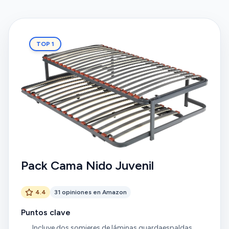
TOP 1
Pack Cama Nido Juvenil
4.4
31 opiniones en Amazon
Puntos clave
Incluye dos somieres de láminas guardaespaldas