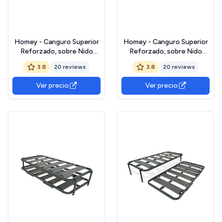
Homey - Canguro Superior
Homey - Canguro Superior
Reforzado, sobre Nido
Reforzado, sobre Nido
Anti-Ruido con Somier de
Anti-Ruido con Somier de
3.8
20 reviews
3.8
20 reviews
Láminas Anchas de 90 x
Láminas Anchas de 90 x
200
190
Ver precio
Ver precio