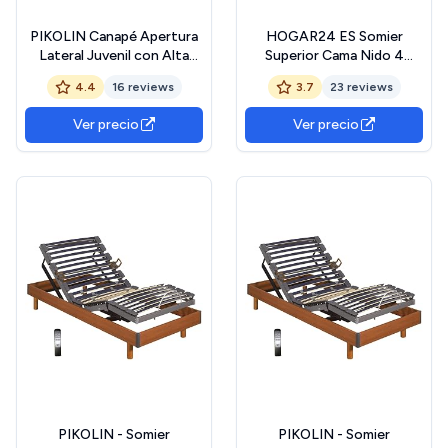
PIKOLIN Canapé Apertura
HOGAR24 ES Somier
Lateral Juvenil con Alta
Superior Cama Nido 4
Capacidad de
Patas, 90x190 cm
4.4
16 reviews
3.7
23 reviews
Almacenamiento | 90x190 |
Blanco | Montaje y Retirada
Ver precio
Ver precio
Usado Incluido | Fácil
Apertura | Apto Todos
Tipos de Colchones |
NATURBOX Juv
PIKOLIN - Somier
PIKOLIN - Somier