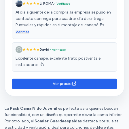
Li ROMA
✓ Verificado
Al día siguiente de la compra, la empresa se puso en
contacto conmigo para cuadrar día de entrega.
Puntuales y rápidos en el montaje del canapé. Es
amplio y bonito,tal cual la descripción. Solicite el
Ver más
servicio de retirada de la cama antigua desmontada,
y se llevaron. Lo recomiendo y volveria a comprar sin
David
✓ Verificado
duda.
Excelente canapé, excelente trato postventa e
instaladores. 👍
Ver precio
La
Pack Cama Nido Juvenil
es perfecta para quienes buscan
funcionalidad, con un diseño que permite elevar la cama inferior.
Por otro lado, el
Somier Guardaespaldas
destaca por su alta
elasticidad y ventilación, ideal para colchones de diferentes