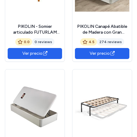
PIKOLIN - Somier
PIKOLIN Canapé Abatible
articulado FUTURLAM
de Madera con Gran
Madera inalámbrico 90x200
Capacidad | Montaje y
0.0
0 reviews
4.5
274 reviews
cm
Retirada Usado Incluido |
Esquinas Delanteras
Ver precio
Ver precio
Redondeadas | 105x190 |
Color Blanco | 32 cm Altura
| AIRBOX