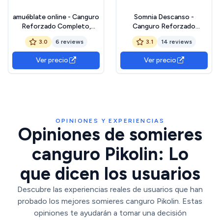
amuéblate online - Canguro
Somnia Descanso -
Reforzado Completo,
Canguro Reforzado
Cama Nido Anti-Ruido con
Completo, Cama Nido Anti-
3.0
6 reviews
3.1
14 reviews
2 Somieres de Láminas
Ruido con 2 Somieres de
Anchas de 90 x 200
Láminas Anchas de 90 x
Ver precio
Ver precio
190
OPINIONES Y EXPERIENCIAS
Opiniones de somieres
canguro Pikolin: Lo
que dicen los usuarios
Descubre las experiencias reales de usuarios que han
probado los mejores somieres canguro Pikolin. Estas
opiniones te ayudarán a tomar una decisión