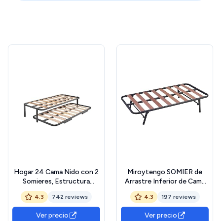
Hogar 24 Cama Nido con 2
Miroytengo SOMIER de
Somieres, Estructura
Arrastre Inferior de Cama
Reforzada Doble Barra
Canguro 90x180 cm, Tubo
4.3
742 reviews
4.3
197 reviews
Superior + Patas,
30x30 mm+ Patas
90x200cm
Plegables con Ruedas.
Ver precio
Ver precio
ELEVABLE