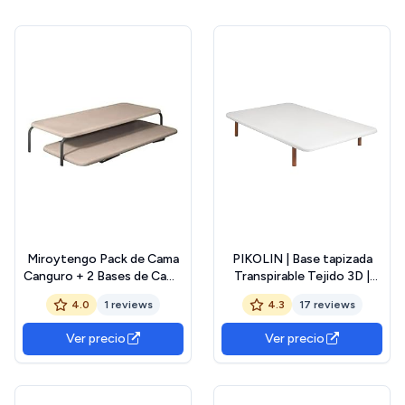
Miroytengo Pack de Cama
PIKOLIN | Base tapizada
Canguro + 2 Bases de Cama
Transpirable Tejido 3D |
tapizada
150x190 cm | Color Blanco |
4.0
1 reviews
4.3
17 reviews
Estructura Reforzada |
Alta Durabilidad | 4 Patas
Ver precio
Ver precio
Color Cerezo incluídas |
Entrega y Montaje Incluido