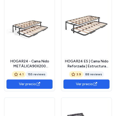
HOGAR24 - Cama Nido
HOGAR24 ES | Cama Nido
METÁLICA90X200
Reforzada | Estructura
Reforzada 6 Patas
Metálica | 4 Patas | Medida:
4.1
155 reviews
3.9
88 reviews
105 x 190 cm
Ver precio
Ver precio