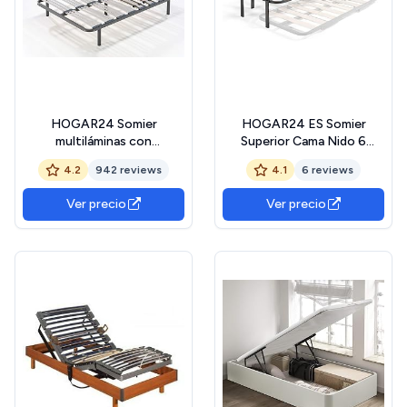
HOGAR24 Somier
HOGAR24 ES Somier
multiláminas con
Superior Cama Nido 6
reguladores lumbares (5
Patas, 90x200 cm
4.2
942 reviews
4.1
6 reviews
Patas Incluidas)-Altura de
Las Patas 32cm-
Ver precio
Ver precio
135x190cm