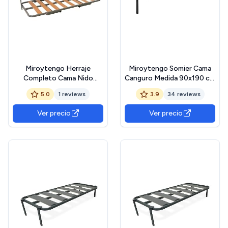
Miroytengo Herraje
Miroytengo Somier Cama
Completo Cama Nido
Canguro Medida 90x190 cm
Canguro 90x180 cm + 2
Parte Superior con balda
5.0
1 reviews
3.9
34 reviews
SOMIERES Tubo 30x30
Ancha Tubo 40x30 mm
mm, Balda Ancha, Patas
Ver precio
Ver precio
Incluidas