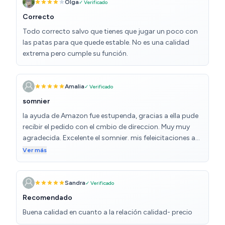
Olga
✓ Verificado
Correcto
Todo correcto salvo que tienes que jugar un poco con
las patas para que quede estable. No es una calidad
extrema pero cumple su función.
Amalia
✓ Verificado
somnier
la ayuda de Amazon fue estupenda, gracias a ella pude
recibir el pedido con el cmbio de direccion. Muy muy
agradecida. Excelente el somnier. mis feleicitaciones a
Amazon por su increible ayuda y asistencia. Ha sido un
Ver más
placer poder contar con uds para conseguir un
excelente producto
Sandra
✓ Verificado
Recomendado
Buena calidad en cuanto a la relación calidad- precio