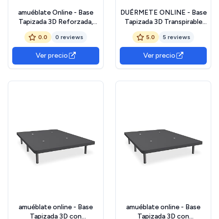
amuéblate Online - Base
DUÉRMETE ONLINE - Base
Tapizada 3D Reforzada,
Tapizada 3D Transpirable
Gran Estabilidad con 5
con Estructura Estable y
0.0
0 reviews
5.0
5 reviews
Barras Transversales y 6
Bastidor Metálico Super
Patas metálicas roscadas
Resistente + 6 Patas
Ver precio
Ver precio
de 25cm, 135 x 190, Beige
metálicas roscadas de
25cm, 135 x 190, Gris
Oscuro
amuéblate online - Base
amuéblate online - Base
Tapizada 3D con
Tapizada 3D con