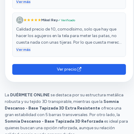
jugaré con este por 100 y poco, lo llevo usando varias
Ver más
semanas y todo perfecto, dormimos dos personas de
unos 70-80 kg y ni se mueve, estable 100%. Tiene los
Mikel Rey
✓ Verificado
agujeritos también para la respiración del colchón.
Viene con las patas incluidas! Lo unico a tener en
Calidad precio de 10, comodísimo, solo que hay que
cuenta quizas es que el repartidor te lo dejará en el
hacer los agujeros en la tela para meter las patas, no
rellano de tu casa, si vives en un piso sin ascensor o un
cuesta nada con unas tijeras. Por lo que cuesta merece
ascensor normal/pequeño tendras que subirlo a peso
la pena.
Ver más
por las escaleras, no esperes ayuda por su parte
(entendible).
Ver precio
La
DUÉRMETE ONLINE
se destaca por su estructura metálica
robusta y su tejido 3D transpirable, mientras que la
Somnia
Descanso - Base Tapizada 3D Extra Resistente
ofrece una
gran estabilidad con 5 barras transversales. Por otro lado, la
Somnia Descanso - Base Tapizada 3D Reforzada
es ideal para
quienes buscan una opción reforzada, aunque su relación