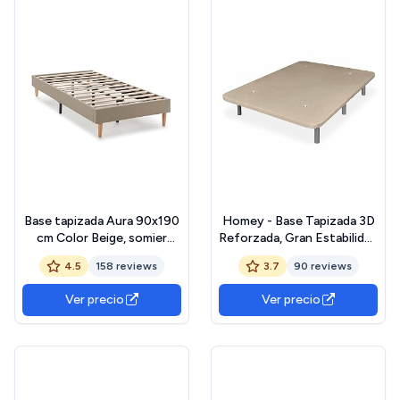
Base tapizada Aura 90x190
Homey - Base Tapizada 3D
cm Color Beige, somier
Reforzada, Gran Estabilidad
tapizado, 30 cm Altura
con 5 Barras Transversales
4.5
158 reviews
3.7
90 reviews
y 6 Patas metálicas
roscadas de 27cm, 90 x
Ver precio
Ver precio
200, Beige