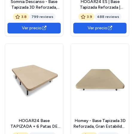
Somnia Descanso - Base
HOGAR24 ES | Base
Tapizada 3D Reforzada,
Tapizada Reforzada |
Gran Estabilidad con 5
Tejido 3D Beige | Válvulas
3.8
799 reviews
3.9
488 reviews
Barras Transversales y 6
de Transpiración | Incluye
Patas metálicas roscadas
Juego de Patas Metálicas
Ver precio
Ver precio
de 25cm, 135x190, Beige
de 26 cm | Medidas:
135x190 cm
HOGAR24 Base
Homey - Base Tapizada 3D
TAPIZADA + 6 Patas DE
Reforzada, Gran Estabilidad
Metal con Tejido 3D Y
con 5 Barras Transversales