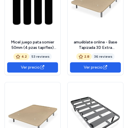
Micel juego pata somier
amuéblate online - Base
50mm (4 pzas tapiflex)
Tapizada 3D Extra
negro
Reforzada, Resistente y
4.2
53 reviews
2.8
36 reviews
Robusta, con Barras de
Refuerzo y 6 Patas
Ver precio
Ver precio
metálicas roscadas de
25cm, 135x190, Beige