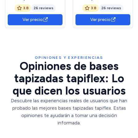
Estructura Extra
Estructura Extra
3.8
26 reviews
3.8
26 reviews
Resistente y Barras
Resistente y Barras
Transversales de Refuerzo,
Transversales de Refuerzo,
Ver precio
Ver precio
Gran Estabilidad, 6 Patas
Gran Estabilidad, 6 Patas
metálicas roscadas de
metálicas roscadas de
25cm, 135 x 190, Gris
25cm, 105 x 190, Gris
Oscuro
Oscuro
OPINIONES Y EXPERIENCIAS
Opiniones de bases
tapizadas tapiflex: Lo
que dicen los usuarios
Descubre las experiencias reales de usuarios que han
probado las mejores bases tapizadas tapiflex. Estas
opiniones te ayudarán a tomar una decisión
informada.