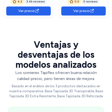
4.2
3.4k reviews
0.0
0 reviews
VÁLVULAS DE
y 6 Patas metálicas
TRANSPIRACIÓN-
roscadas de 25cm, 150 x
Ver precio
Ver precio
120x180cm-PATAS 26CM
190, Beige
Ventajas y
desventajas de los
modelos analizados
Los somieres Tapiflex ofrecen buena relación
calidad-precio, pero tienen áreas de mejora.
Basado en el análisis de los 3 productos destacados en
nuestra comparativa: Base Tapizada 3D Transpirable, Base
Tapizada 3D Extra Resistente, Base Tapizada 3D Reforzada