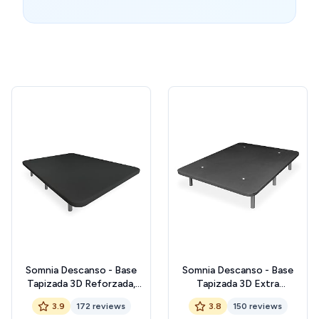
Somnia Descanso - Base
Somnia Descanso - Base
Tapizada 3D Reforzada,
Tapizada 3D Extra
Gran Estabilidad con 5
Resistente con Gran
3.9
172 reviews
3.8
150 reviews
Barras de Refuerzo 6 Patas
Estabilidad y 5 Barras