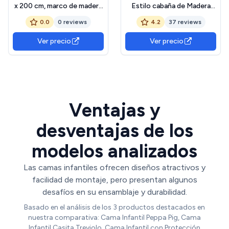
x 200 cm, marco de madera
Estilo cabaña de Madera
maciza reforzada con
Maciza con 2 cajones, Valla
0.0
0 reviews
4.2
37 reviews
barrera de seguridad y
y somier, 90 x 200 cm,
somier de láminas, diseño
Color Blanco (sin colchón)
Ver precio
Ver precio
de estrellas y luna para 3-8
años, blanco (sin colchón)
Ventajas y
desventajas de los
modelos analizados
Las camas infantiles ofrecen diseños atractivos y
facilidad de montaje, pero presentan algunos
desafíos en su ensamblaje y durabilidad.
Basado en el análisis de los 3 productos destacados en
nuestra comparativa: Cama Infantil Peppa Pig, Cama
Infantil Casita Treviolo, Cama Infantil con Protección