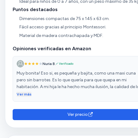
Ideal para niños de 0 a 7 años, con un peso máximo de 35 k
Puntos destacados
Dimensiones compactas de 75 x 145 x 63 cm.
Fácil acceso gracias al principio Montessori.
Material de madera contrachapada y MDF.
Opiniones verificadas en Amazon
Nuria B.
✓ Verificado
Muy bonita! Eso si, es pequeña y bajita, como una maxi cuna
pero sin barrotes. Es lo que quería para que quepa en mi
habitación. A mi hija le ha hecho mucha ilusión, la calidad de l
materiales es floja pero espero que aguante para un par de
Ver más
años. Solo echo de menos que tenga cajones bajo. Los dibuj
son precioso y si están bien grabados e incluye funda de
almohada y nórdico a juego. Muy bien calidad-precio,
Ver precio
considerando que la compré con descuento.