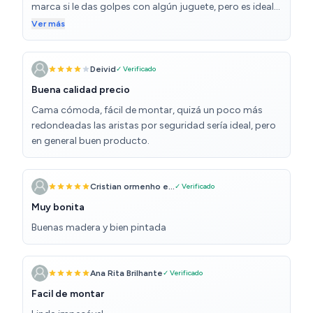
marca si le das golpes con algún juguete, pero es ideal
calidad precio, solo le añadiría algún cierre a la entrada
Ver más
si tú hijo se mueve mucho durmiendo para que no caiga
por ahí
Deivid
✓ Verificado
Buena calidad precio
Cama cómoda, fácil de montar, quizá un poco más
redondeadas las aristas por seguridad sería ideal, pero
en general buen producto.
Cristian ormenho e...
✓ Verificado
Muy bonita
Buenas madera y bien pintada
Ana Rita Brilhante
✓ Verificado
Facil de montar