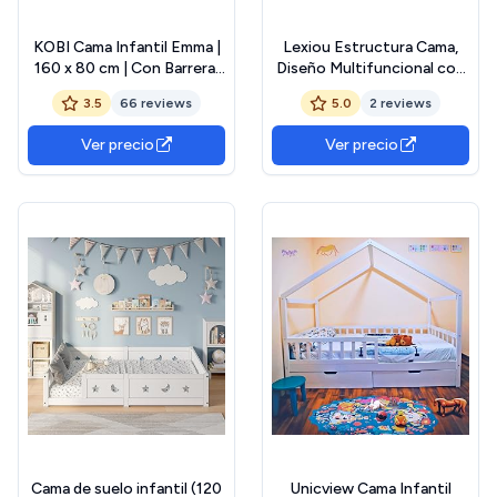
KOBI Cama Infantil Emma |
Lexiou Estructura Cama,
160 x 80 cm | Con Barrera,
Diseño Multifuncional con
Colchón y Cajón de
Brochadora，Cama Doble,
3.5
66 reviews
5.0
2 reviews
Almacenamiento | Para
90 x 200 y 90 x 190 cm，
Niños y Niñas | Blanco Gris
Apto para Niños o
Ver precio
Ver precio
Rosa
Adolescentes.
Cama de suelo infantil (120
Unicview Cama Infantil