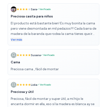
Sara
✓ Verificado
Preciosa casita para niños
El producto está bastante bien! Es muy bonita la cama
pero viene desmontada en mil pedazos!!! Cada barra de
madera de la baranda que rodea la cama tienes que ir
poniendo tacos y encajando. No es difícil de montar
Ver más
solo que viene súper desmontada jajajaja. Hay tacos
que quedan sueltos y decidí ponerle pegamento para
madera para que quede súper encajado y seguro. La
Susana
✓ Verificado
única pega es que una de las maderas estaba rajada… y
Cama
algunas imperfecciones sin mucha importancia. Pero
Preciosa cama , fácil de montar
aún así ya veis queda muy bonita y la madera parece
resistente, mi hijo está súper contento. Ahora toca
decorarla!!!!!!
Lidia
✓ Verificado
Preciosa y útil
Preciosa, fácil de montar y super útil, a mí hijo le
encanta dormir en ella, eso sí la madera es blanca ay se