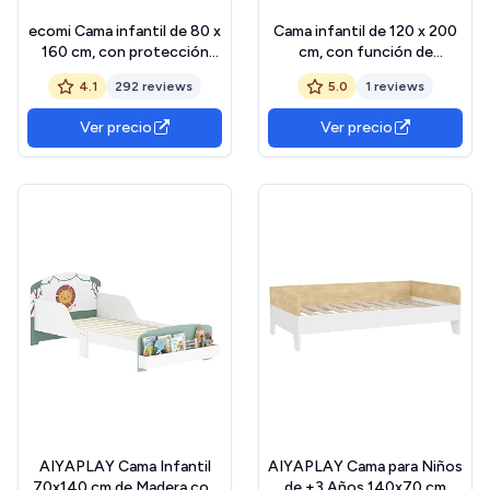
ecomi Cama infantil de 80 x
Cama infantil de 120 x 200
160 cm, con protección
cm, con función de
anticaída y somier de
protección contra caídas,
4.1
292 reviews
5.0
1 reviews
láminas para niños y niñas,
valla con diseño de estrella
madera maciza de pino en
y luna, camas infantiles con
Ver precio
Ver precio
color natural
barrera y somier de láminas,
color blanco
AIYAPLAY Cama Infantil
AIYAPLAY Cama para Niños
70x140 cm de Madera con
de +3 Años 140x70 cm