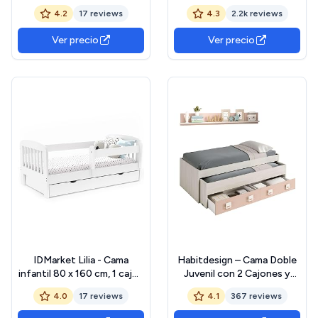
Blanco y Natural
4.2
17 reviews
4.3
2.2k reviews
Ver precio
Ver precio
IDMarket Lilia - Cama
Habitdesign – Cama Doble
infantil 80 x 160 cm, 1 cajón
Juvenil con 2 Cajones y
de almacenamiento con
Estante, Cama Nido
4.0
17 reviews
4.1
367 reviews
somier y barreras
Infantil, Color Blanco Alpes
y Rosa Pastel, 199x96x69