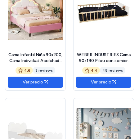
Cama Infantil Niña 90x200,
WEBER INDUSTRIES Cama
Cama Individual Acolchada
90x190 Pilou con somier,
con cabecera de Cama LED,
Blanco y Madera
4.6
3 reviews
4.4
48 reviews
Regulable en Altura, en
Forma de Corona, Camas de
Ver precio
Ver precio
Princesa niña 1 Persona
para niños y Adultos