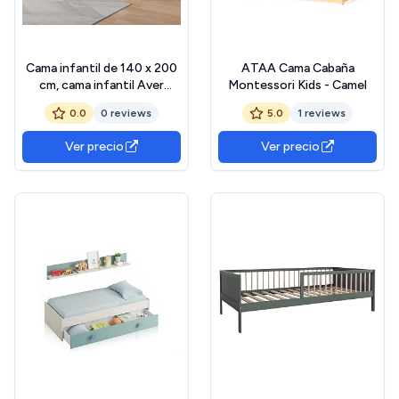
Cama infantil de 140 x 200
ATAA Cama Cabaña
cm, cama infantil Aver
Montessori Kids - Camel
barrera y somier de láminas,
0.0
0 reviews
5.0
1 reviews
cama Montessori, camas de
suelo para bebés de madera
Ver precio
Ver precio
maciza pino, para niños y
bebés