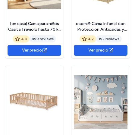
[en.casa] Cama para niños
ecomi® Cama Infantil con
Casita Treviolo hasta 70 kg
Protección Anticaídas y
Cama Infantil con Reja
Somier, Cama de Casa -
4.3
899 reviews
4.2
192 reviews
Protectora Forma de casa
Cuna 90x200 /80x160 cm
de Madera Pino 80 x 160 cm
en Blanco/Natural para
Ver precio
Ver precio
- Blanco Mate Lacado
Niños (Natural, 90x200)