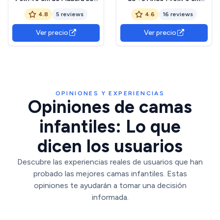
Almacenaje Cama para
Cama Infantil de Madera
4.8
5 reviews
4.6
16 reviews
Niños de +3 Años con
Carga 80 kg para
Protección Anticaída
Dormitorio Blanco y
Ver precio
Ver precio
Cabecero en Dibujo de
Natural
León Carga 40 kg para
Dormitorio Verde
OPINIONES Y EXPERIENCIAS
Opiniones de camas
infantiles: Lo que
dicen los usuarios
Descubre las experiencias reales de usuarios que han
probado las mejores camas infantiles. Estas
opiniones te ayudarán a tomar una decisión
informada.