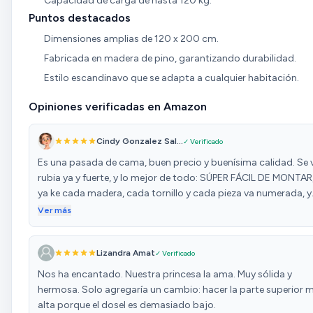
Capacidad de carga de hasta 120 kg.
Puntos destacados
Dimensiones amplias de 120 x 200 cm.
Fabricada en madera de pino, garantizando durabilidad.
Estilo escandinavo que se adapta a cualquier habitación.
Opiniones verificadas en Amazon
Cindy Gonzalez Sal...
✓ Verificado
Es una pasada de cama, buen precio y buenísima calidad. Se 
rubia ya y fuerte, y lo mejor de todo: SÚPER FÁCIL DE MONTAR
ya ke cada madera, cada tornillo y cada pieza va numerada, y
las instrucciones super bien explicado. Hasta mi hija de 2 año
Ver más
la podría haber montado. Las medias de la cama, encaja
nuestro caso hemos comprado la de 90x200, son
Lizandra Amat
✓ Verificado
perfectamente correctas para el colchón de 90x200, encaja 
la perfección. La verdad ke estamos super contentos con la
Nos ha encantado. Nuestra princesa la ama. Muy sólida y
compra.
hermosa. Solo agregaría un cambio: hacer la parte superior 
alta porque el dosel es demasiado bajo.