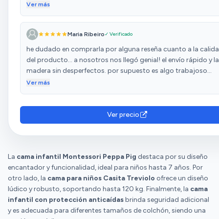
sencillo. Muy contenta con la compra, la recomiendo sin duda
Ver más
Maria Ribeiro
✓ Verificado
he dudado en comprarla por alguna reseña cuanto a la calid
del producto... a nosotros nos llegó genial! el envío rápido y la
madera sin desperfectos. por supuesto es algo trabajoso
montarla pero las instrucciones son claras y te facilitan el
Ver más
montaje (mi marido y yo hemos tardado cerca de 4h). me
encanta como ha quedado, es realmente preciosa y mi hija e
muy contenta 😊
Ver precio
La
cama infantil Montessori Peppa Pig
destaca por su diseño
encantador y funcionalidad, ideal para niños hasta 7 años. Por
otro lado, la
cama para niños Casita Treviolo
ofrece un diseño
lúdico y robusto, soportando hasta 120 kg. Finalmente, la
cama
infantil con protección anticaídas
brinda seguridad adicional
y es adecuada para diferentes tamaños de colchón, siendo una