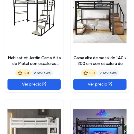
Habitat et Jardin Cama Alta
Cama alta de metal de 140 x
de Metal con escaleras
200 cm con escalera de
Lena - 140 x 200 cm -
almacenamiento con
5.0
2 reviews
5.0
7 reviews
Negro
estantes y mesa, diseño de
valla de seguridad con
Ver precio
Ver precio
tablones de metal
empalmados, cama alta de
hierro con marco de metal
para un