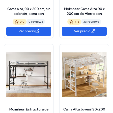
Cama alta, 90 x 200 cm, sin
Moimhear Cama Alta 90 x
colchón, cama con
200 cm de Hierro con
escritorio, con enchufe y
Escalera, Cuna con Marco
0.0
0 reviews
4.2
33 reviews
USB, varios estantes,
de Hierro y Estante de
armario de almacenamiento
Almacenamiento, Armario
Ver precio
Ver precio
abierto, barandilla, escalera,
(Blanco)
marco de hierro, negro
Moimhear Estructura de
Cama Alta Juvenil 90x200