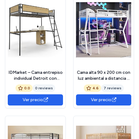
IDMarket – Cama entrepiso
Cama alta 90 x 200 cm con
individual Detroit con
luz ambiental a distancia y
escritorio y
USB, cama alta con estante
0.0
0 reviews
4.6
7 reviews
almacenamiento, 90 x 190
para consola de ordenador
cm, diseño industrial
y escritorio, cama individual
Ver precio
Ver precio
con escalera y barandilla,
color blanco (sin colchón)