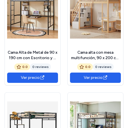
Cama Alta de Metal de 90 x
Cama alta con mesa
190 cm con Escritorio y 4
multifunción, 90 x 200 cm,
estantes, Marco de Acero
escalera de
0.0
0 reviews
0.0
0 reviews
Estable, Rejilla de
almacenamiento segura,
Seguridad, Estilo
estructura de madera de
Ver precio
Ver precio
Minimalista, Ideal para
pino maciza, para niños y
dormitorios y
jóvenes (blanco y natural)
Apartamentos de
Estudiantes