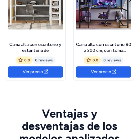
Cama alta con escritorio y
Cama alta con escritorio 90
estantería de
x 200 cm, con toma
almacenamiento, 140 x 200
USB+tipo C, cama
0.0
0 reviews
0.0
0 reviews
cm, marco de cama infantil
entrepiso de 1 plaza infantil
con somier de láminas y
con banda LED, cama
Ver precio
Ver precio
protección contra caídas,
infantil con
ahorra espacio, litera de
almacenamiento,
madera de pino, cama
superpuesta, varios
funcional
estantes, con panel
perforado
Ventajas y
desventajas de los
modelos analizados