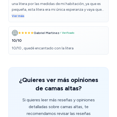
una litera por las medidas de mi habitación, ya que es
pequeña, esta litera era mi única esperanza y vaya que
lo fue… no me arrepiento de la compra y el vendedor fue
Ver más
muy amable respecto a las dudas que tenía. Ambas
empresas de transportes cumplieron con el objetivo y
los repartidores también fueron amables. Hay que decir
Gabriel Martinez
✓ Verificado
que los paquetes pueden tardar un día o dos días de
10/10
diferencia, pero al final vale la pena esperar un poco
10/10 , quedé encantado con la litera
más.
¿Quieres ver más opiniones
de camas altas?
Si quieres leer más reseñas y opiniones
detalladas sobre camas altas, te
recomendamos revisar las reseñas