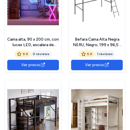
Cama alta, 90 x 200 cm, con
Befara Cama Alta Negra
luces LED, escalera de
NERU, Negro, 199 x 96,5 x
almacenamiento, escritorio,
185,5 cm, Cama Alta
0.0
0 reviews
5.0
1 reviews
armario, estanterías, sin
metálica
colchón, color negro
Ver precio
Ver precio