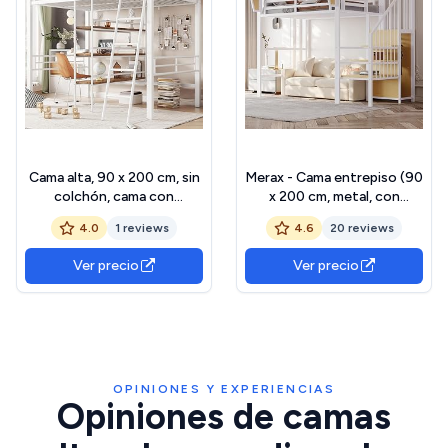
Cama alta, 90 x 200 cm, sin
Merax - Cama entrepiso (90
colchón, cama con
x 200 cm, metal, con
escritorio, varios estantes,
escalera segura, estante de
4.0
1 reviews
4.6
20 reviews
barandilla, escalera, marco
almacenamiento extraíble,
de hierro (blanco)
cama elevada, para
Ver precio
Ver precio
adultos/niño, color blanco
OPINIONES Y EXPERIENCIAS
Opiniones de camas