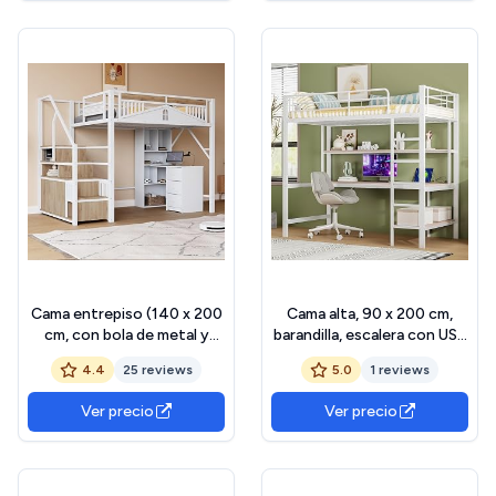
Cama entrepiso (140 x 200
Cama alta, 90 x 200 cm,
cm, con bola de metal y
barandilla, escalera con USB
diseño de ventana, con
y enchufe, con luces LED,
4.4
25 reviews
5.0
1 reviews
escalera de
escritorio, estantería de
almacenamiento
varios niveles, sin colchón,
Ver precio
Ver precio
intercambiable, color
metal, color blanco
blanco (colchón no
incluido)