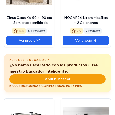
Zinus Cama Kai 90 x 190 cm
HOGAR24 Litera Metálica
- Somier sostenible de
+ 2 Colchones
bambú y Metal con
Viscoelásticos Flexitex + 2
4.4
64 reviews
3.9
7 reviews
cabecero - Altura 80 cm -
Almohadas de Fibra, 80 x
Cama de Metal con somier
180
Ver precio
Ver precio
de láminas - Fácil Montaje -
No Necesita somier - Color
Negro y Marron
¿SIGUES BUSCANDO?
¿No hemos acertado con los productos? Usa
nuestro buscador inteligente.
Abrir buscador
5.000+ BÚSQUEDAS COMPLETADAS ESTE MES