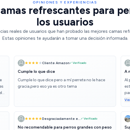
OPINIONES Y EXPERIENCIAS
amas refrescantes para pe
los usuarios
cias reales de usuarios que han probado las mejores camas ref
Estas opiniones te ayudarán a tomar una decisión informada.
Cliente Amazon
✓ Verificado
Cumple lo que dice
A 
e
Cumple lo que dice pero a mí perrete no le hace
Al 
es
gracia,pero eso ya es otro tema
es
el
par
a 
Ve
ser
tie
de
Desgraciadamente e...
✓ Verificado
No recomendable para perros grandes con peso
Su