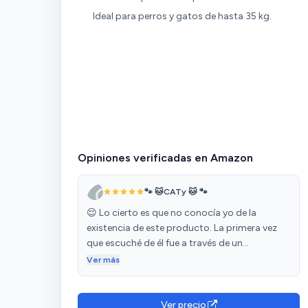
Ideal para perros y gatos de hasta 35 kg.
Opiniones verificadas en Amazon
🐾 🐱CATy 🐱 🐾
😌 Lo cierto es que no conocía yo de la
existencia de este producto. La primera vez
que escuché de él fue a través de un
comentario que vi en las redes sociales
Ver más
precisamente porque alguien subió un vídeo
de cómo ayudaba a su gatito a combatir los
insólitos veranos de España en el que
Ver precio