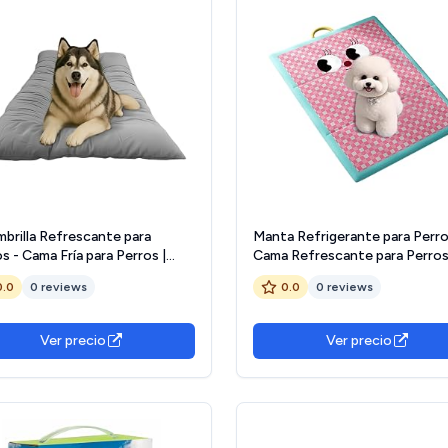
brilla Refrescante para
Manta Refrigerante para Perro
s - Cama Fría para Perros |
Cama Refrescante para Perro
honeta Enfriadora
Impermeable y Lavable - Cojín
0.0
0 reviews
0.0
0 reviews
rbente Y Transpirable para
para Mascotas para Cachorros
sporte En Coche Uso En
Mayores, Sofás, Sillas, Salón,
rno Jardín Patio Picnic Familiar
Oficina y Casa
Ver precio
Ver precio