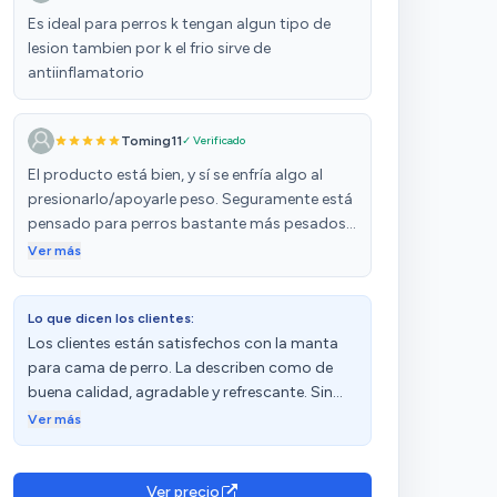
Es ideal para perros k tengan algun tipo de
lesion tambien por k el frio sirve de
antiinflamatorio
Toming11
✓ Verificado
El producto está bien, y sí se enfría algo al
presionarlo/apoyarle peso. Seguramente está
pensado para perros bastante más pesados
que un gato mediano (mi caso), ya que sino el
Ver más
animal no ejerce el peso suficiente como para
que se enfríe el gel. De todas maneras, mi gata
Lo que dicen los clientes:
lo usa y está más fresco que el piso en verano,
Los clientes están satisfechos con la manta
así que contento.
para cama de perro. La describen como de
buena calidad, agradable y refrescante. Sin
embargo, algunos mencionan que no dura
Ver más
mucho y que se rompió y perdió líquido en
varias áreas.
Ver precio