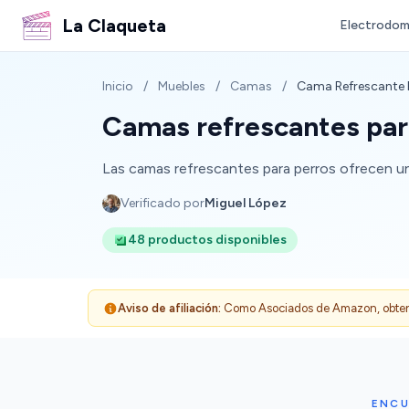
La Claqueta
Electrodom
Inicio
/
Muebles
/
Camas
/
Cama Refrescante 
Camas refrescantes par
Las camas refrescantes para perros ofrecen un
Verificado por
Miguel López
48 productos disponibles
Aviso de afiliación:
Como Asociados de Amazon, obtenemo
ENCU