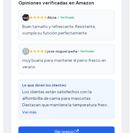
Opiniones verificadas en Amazon
Alicia.
✓ Verificado
Buen tamaño y refrescante. Resistente,
cumple su función perfectamente.
jose miguel peña
✓ Verificado
muy buena para mantener el perro fresco en
verano
Lo que dicen los clientes:
Los clientes están satisfechos con la
alfombrilla de cama para mascotas.
Destacan que mantiene la temperatura fresca
al apoyarse sobre ella y que los perros y gatos
Ver más
la usan bastante con estos días de calor. La
consideran de buena calidad y funcional.
Además, aprecian su precio. Sin embargo,
Ver precio