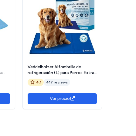
Veddelholzer Alfombrilla de
ra
refrigeración (L) para Perros Extra
Gruesa, Resistente a los arañazos,
4.1
417 reviews
Auto-refrigerante sin Electricidad,
Verano y Viajes, para Perros
es
Ver precio