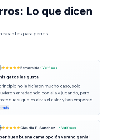
rros: Lo que dicen
rescantes para perros.
Esmeralda
✓ Verificado
mis gatos les gusta
principio no le hicieron mucho caso, solo
tuvieron enredadndo con ella y jugando, pero
ece que si que les alivia el calor y han empezado
tumbarse. Espero que no la rompan porque al
r más
 de plastico es facil que la arañen. La manta
ne buena calidad y si que refresca. Esta rellena
 un liquido que se adapta segun lo aprietas.
Claudia P. Sanchez...
✓ Verificado
per buen buena cama opción verano genial