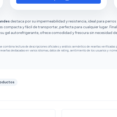
algunos están disgustados con posibles
fugas y tienen opiniones diversas sobre su
resistencia y tamaño.
andes
destaca por su impermeabilidad y resistencia, ideal para perros 
es compacta y fácil de transportar, perfecta para cualquier lugar. Fina
 su gel autorefrigerante, ofrece comodidad y frescura sin necesidad de
combina lectura de descripciones oficiales y análisis semántico de reseñas verificadas p
reseñas destacadas en varios idiomas, datos de rating, sentimiento de los usuarios y núm
roductos