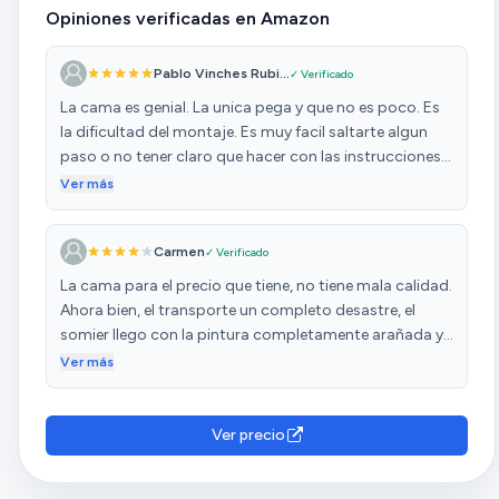
Opiniones verificadas en Amazon
Pablo Vinches Rubi...
✓ Verificado
La cama es genial. La unica pega y que no es poco. Es
la dificultad del montaje. Es muy facil saltarte algun
paso o no tener claro que hacer con las instrucciones
que vienen con la cama.
Ver más
Carmen
✓ Verificado
La cama para el precio que tiene, no tiene mala calidad.
Ahora bien, el transporte un completo desastre, el
somier llego con la pintura completamente arañada y
el embalaje roto. Una de las maderas con un buen
Ver más
desconchón por varios sitios, la cama me llegó por
partes en varias entregas que me retrasaron varias
veces.... en fin el transporte pésimo. Sin embargo, me
Ver precio
puse en contacto con el vendedor que me contestó
enseguida y me solucionó todos los problemas con