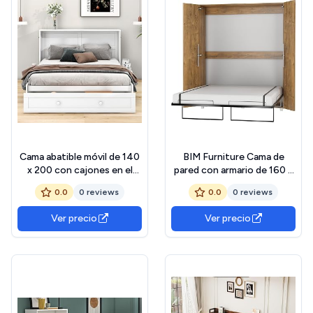
Cama abatible móvil de 140
BIM Furniture Cama de
x 200 con cajones en el
pared con armario de 160 x
Extremo de la Cama y una
200 cm, cama plegable
0.0
0 reviews
0.0
0 reviews
pequeña estantería en el
vertical, armario con cama
Lateral, Camas con
plegable integrada, cama
Ver precio
Ver precio
Plataforma Convertibles,
funcional con somier (roble
Blanco.
borgoña)