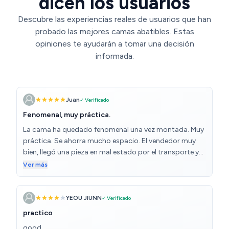
dicen los usuarios
Descubre las experiencias reales de usuarios que han
probado las mejores camas abatibles. Estas
opiniones te ayudarán a tomar una decisión
informada.
Juan
✓ Verificado
Fenomenal, muy práctica.
La cama ha quedado fenomenal una vez montada. Muy
práctica. Se ahorra mucho espacio. El vendedor muy
bien, llegó una pieza en mal estado por el transporte y
enseguida me volvieron a mandar otra pieza nueva. Muy
Ver más
contento, la verdad.
YEOU JIUNN
✓ Verificado
practico
good