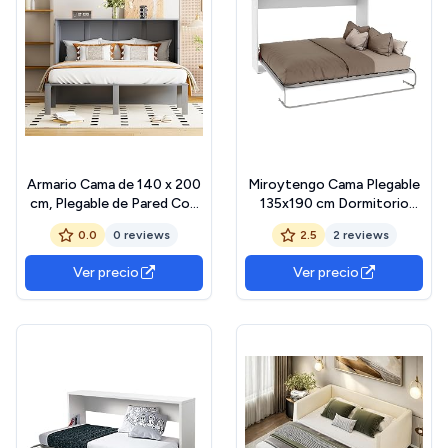
Armario Cama de 140 x 200
Miroytengo Cama Plegable
cm, Plegable de Pared Con
135x190 cm Dormitorio
Somier, Vertical, Juvenil,
Juvenil, Cama de Invitados
0.0
0 reviews
2.5
2 reviews
Doble, Gris
Abatible Horizontal Blanco
Mate
Ver precio
Ver precio