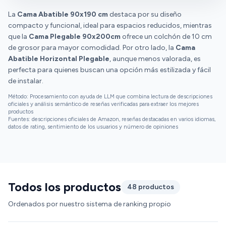
rapidez y sin ponerme ninguna pega. La cama parece
La
Cama Abatible 90x190 cm
resistente y la madera no parece de mala calidad. Por
destaca por su diseño
compacto y funcional, ideal para espacios reducidos, mientras
lo que en mi opinión, por calidad precio es
que la
recomendable. Eso sí las instrucciones dejan bastante
Cama Plegable 90x200cm
ofrece un colchón de 10 cm
de grosor para mayor comodidad. Por otro lado, la
que desear y resulta algo complicado de montar, hay
Cama
Abatible Horizontal Plegable
que tirar de intuición y de ensayo error... ese aspecto y
, aunque menos valorada, es
perfecta para quienes buscan una opción más estilizada y fácil
la empresa de transporte creo que deberían mejorar
de instalar.
bastante.
Método: Procesamiento con ayuda de LLM que combina lectura de descripciones
oficiales y análisis semántico de reseñas verificadas para extraer los mejores
productos
Fuentes: descripciones oficiales de Amazon, reseñas destacadas en varios idiomas,
datos de rating, sentimiento de los usuarios y número de opiniones
Todos los productos
48 productos
Ordenados por nuestro sistema de ranking propio