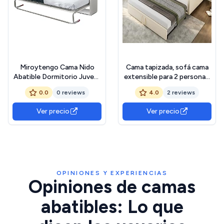
Miroytengo Cama Nido
Cama tapizada, sofá cama
Abatible Dormitorio Juvenil
extensible para 2 personas,
Color Blanco 90x190 cm
cama nido de la misma
0.0
0 reviews
4.0
2 reviews
Mueble Habitación Infantil
altura, sofá cama con
Moderna (Colchón NO
somieres y respaldo, cama
Ver precio
Ver precio
Incluido)
multifunción, tela de
terciopelo, sin colchón
(beis, 90/180 x 200 cm)
OPINIONES Y EXPERIENCIAS
Opiniones de camas
abatibles: Lo que