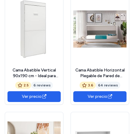
Cama Abatible Vertical
Cama Abatible Horizontal
90x190 cm - Ideal para
Plegable de Pared de
Dormitorios Pequeños -
90x190 Color Blanco
2.5
6 reviews
3.6
64 reviews
Somier Integrado y Sistema
Antivuelco - Medidas
Ver precio
Ver precio
219x103x36 cm - Requiere
Anclaje a Pared - Color
Blanco