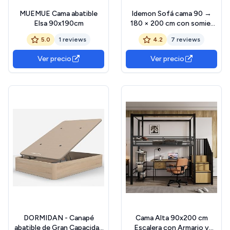
MUEMUE Cama abatible
Idemon Sofá cama 90 →
Elsa 90x190cm
180 × 200 cm con somier
(terciopelo gris, sin
5.0
1 reviews
4.2
7 reviews
colchón), cama extensible
multifunción, como cama
Ver precio
Ver precio
de día, cama de invitados y
cuna
DORMIDAN - Canapé
Cama Alta 90x200 cm
abatible de Gran Capacidad
Escalera con Armario y