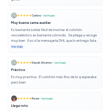
Carlos
✓ Verificado
Muy buena cama auxiliar
Es bastante solida fácil de montar el colchón
viscoelástico es bastante cómodo . Se pliega y recoge
muy bien . Eso sí la mensajería DHL que lo entrego fatal
puse que se me avisara cuando se entregara y no
Ver más
avisaron y al día siguiente lo mismo me avisa que ya
está en la puerta , y para colmo me la soltó en la puerta
de la calle y tuve que subir yo los 21 kilos que pesaba, así
Dayali Alvarez
✓ Verificado
que fatal .
Práctico
Es muy practica . El colchón más fino de lo q esperaba
pero bien
Rosa
✓ Verificado
Llega roto