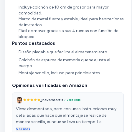
Incluye colchón de 10 cm de grosor para mayor
comodidad.
Marco de metal fuerte y estable, ideal para habitaciones
de invitados.
Fácil de mover gracias a sus 4 ruedas con función de
bloqueo.
Puntos destacados
Diseño plegable que facilita el almacenamiento.
Colchón de espuma de memoria que se ajusta al
cuerpo.
Montaje sencillo, incluso para principiantes.
Opiniones verificadas en Amazon
jjnavarroortiz
✓ Verificado
Viene desmontada, pero con unas instrucciones muy
detalladas que hace que el montaje se realice de
manera sencilla, aunque se lleva un tiempo. La
estructura de la cama es sólida y el colchón cubre las
Ver más