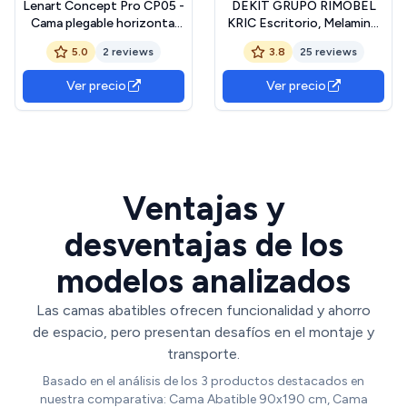
Lenart Concept Pro CP05 -
DEKIT GRUPO RIMOBEL
Cama plegable horizontal
KRIC Escritorio, Melamina,
de 120 x 200 cm, armario
Roble Natural y Blanco,
5.0
2 reviews
3.8
25 reviews
con cama plegable
Cama Individual
integrada, cama funcional
Ver precio
Ver precio
(blanco mate)
Ventajas y
desventajas de los
modelos analizados
Las camas abatibles ofrecen funcionalidad y ahorro
de espacio, pero presentan desafíos en el montaje y
transporte.
Basado en el análisis de los 3 productos destacados en
nuestra comparativa: Cama Abatible 90x190 cm, Cama