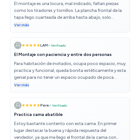
El montaje es una locura, mal indicado, faltan piezas
como los tiradores y tornillos. La plancha frontal de la
tapa llego cuarteada de arriba hasta abajo, solo
aguanta la forma la lamina blanca pero se romperá en
Ver más
pedazos al mínimo roce. Tarde 3 dias en montarlo.
Estoy acostumbrada a montar muebles pero esto fue
una pesadilla
LAM
✓ Verificado
El Montaje con paciencia y entre dos personas
Para habitación de invitados, ocupa poco espacio, muy
practica y funcional, queda bonita estéticamente y esta
genial para no tener un espacio ocupado de poca
frecuencia.
Ver más
Pere
✓ Verificado
Practica cama abatible
Estoy bastante contento con esta cama. En primer
lugar destacar la buena y rápida respuesta del
vendedor, ya que me llego el frontal de la cama con