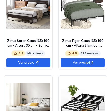
Zinus Soren Cama 135x190
Zinus Figari Cama 135x190
cm - Altura 30 cm - Somier
cm - Altura 31cm con
de metal con cabecero y
almacenaje debajo de la
4.2
98 reviews
4.5
378 reviews
piecero - Negro
cama - Somier sostenible
de bambú y metal con
Ver precio
Ver precio
cabecero de láminas -
Marrón y negro