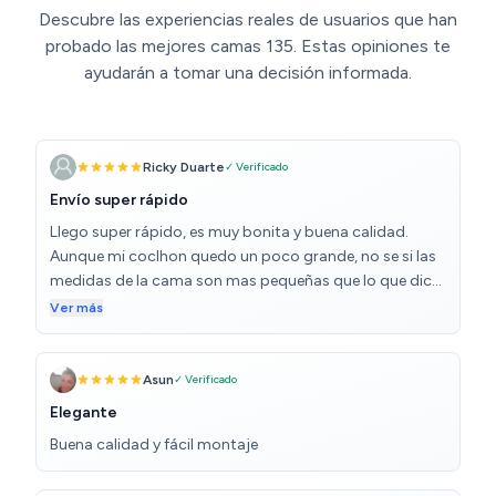
Descubre las experiencias reales de usuarios que han
probado las mejores camas 135. Estas opiniones te
ayudarán a tomar una decisión informada.
Ricky Duarte
✓ Verificado
Envío super rápido
Llego super rápido, es muy bonita y buena calidad.
Aunque mi coclhon quedo un poco grande, no se si las
medidas de la cama son mas pequeñas que lo que dice
o colchon mas grande. En términos Generales muy bien
Ver más
y fácil de armar
Asun
✓ Verificado
Elegante
Buena calidad y fácil montaje