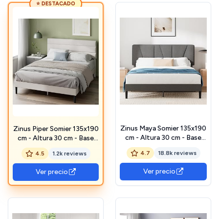
⭐ DESTACADO
Zinus Maya Somier 135x190
Zinus Piper Somier 135x190
cm - Altura 30 cm - Base
cm - Altura 30 cm - Base
Cama Matrimonio Tapizada
Cama Matrimonio Tapizada
4.7
18.8k reviews
4.5
1.2k reviews
con Cabecero - Láminas de
con Cabecero - Láminas de
Madera - Montaje Fácil-
Madera - Montaje Fácil-
Ver precio
Ver precio
Gris Oscuro
Blanco Roto