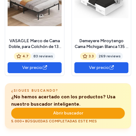
VASAGLE Marco de Cama
Demeyere Miroytengo
Doble, para Colchón de 135
Cama Michigan Blanca 135 o
x 190 cm, de Metal,
140 cm
4.7
83 reviews
3.3
269 reviews
Organización del Espacio,
Moderno, para Invitados,
Ver precio
Ver precio
Fácil Montaje, Negro Tinta
RMB136B01
¿SIGUES BUSCANDO?
¿No hemos acertado con los productos? Usa
nuestro buscador inteligente.
Abrir buscador
5.000+ BÚSQUEDAS COMPLETADAS ESTE MES