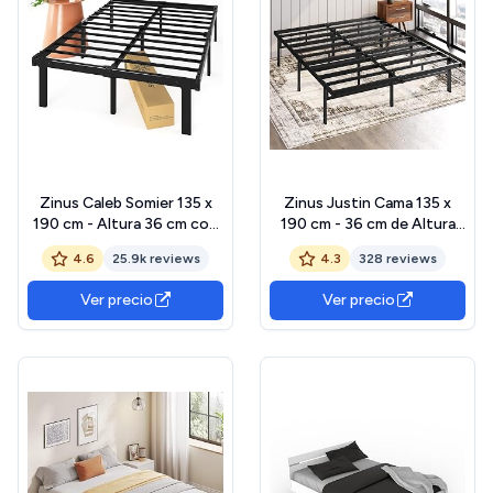
Zinus Caleb Somier 135 x
Zinus Justin Cama 135 x
190 cm - Altura 36 cm con
190 cm - 36 cm de Altura
Almacenamiento bajo la
con Almacenamiento
4.6
25.9k reviews
4.3
328 reviews
Cama - Estructura de
Debajo de la Cama - Cama
Acero Plegable - Negro
de Plataforma de Metal –
Ver precio
Ver precio
Negro