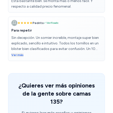
Está bastante bien. se monta más o menos fácil. Y
respecto a calidad precio fenomenal.
Pedrito
✓ Verificado
Para repetir
Sin decepción. Un somier increible, montaje super bien
explicado, sencillo e intuitivo. Todos los tornillos en un
blister bien clasificados para evitar confusión. Un 10
bien grande. Estructura ligera a la par que sólida. En
Ver más
breve se los cambio a mis hijos también. 10 sobre 10
¿Quieres ver más opiniones
de la gente sobre camas
135?
Si quieres leer más reseñas y opiniones