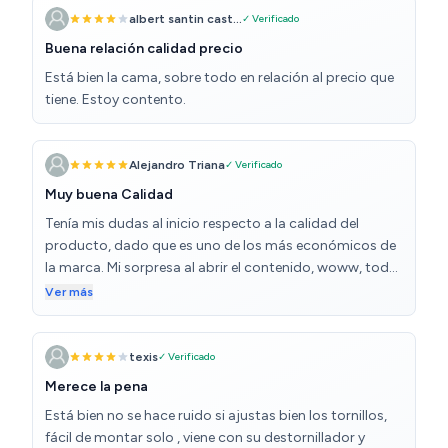
albert santin cast...
✓ Verificado
Buena relación calidad precio
Está bien la cama, sobre todo en relación al precio que
tiene. Estoy contento.
Alejandro Triana
✓ Verificado
Muy buena Calidad
Tenía mis dudas al inicio respecto a la calidad del
producto, dado que es uno de los más económicos de
la marca. Mi sorpresa al abrir el contenido, woww, todo
se encuentra muy bien embalado, protegido de
Ver más
rayaduras y organizado,contiene manual de
instrucciones, muy entendible e ilustrativo, cada
componente viene marcado haciendo su ensamble
texis
✓ Verificado
entendible y fácil, además incluye herramienta muy útil
Merece la pena
para su ensamble. (He comprado otras referencias de
Está bien no se hace ruido si ajustas bien los tornillos,
otros proveedores llevándome gran decepción). Una
fácil de montar solo , viene con su destornillador y
pintura y soldaduras resistentes, y los componentes se