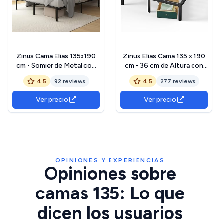
Zinus Cama Elias 135x190
Zinus Elias Cama 135 x 190
cm - Somier de Metal con
cm - 36 cm de Altura con
cabecero - Altura 30 cm -
Almacenamiento Debajo de
4.5
92 reviews
4.5
277 reviews
Cama con somier de láminas
la Cama - Marco de
de Metal - Fácil Montaje -
Plataforma de Metal -
Ver precio
Ver precio
Espacio de
Negro
Almacenamiento Debajo de
la Cama - Negro
OPINIONES Y EXPERIENCIAS
Opiniones sobre
camas 135: Lo que
dicen los usuarios