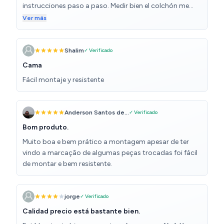
instrucciones paso a paso. Medir bien el colchón me
ven fuertes y duraderos, destacó que al terminar su
quedo un hueco pero es culpa mía
Ver más
montaje se siente sólida, resistente y ligera al moverla,
algo que se busca al comprar. Realmente me ha ido
muy bien, superando mis espectativas relación precio y
Shalim
✓ Verificado
calidad, super recomendable.
Cama
Fácil montaje y resistente
Anderson Santos de...
✓ Verificado
Bom produto.
Muito boa e bem prático a montagem apesar de ter
vindo a marcação de algumas peças trocadas foi fácil
de montar e bem resistente.
jorge
✓ Verificado
Calidad precio está bastante bien.