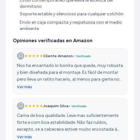
Estilo contemporáneo que eleva la estética del
dormitorio
Soporte estable y silencioso para cualquier colchón
Envío en caja compacta y respetuosa con el medio
ambiente
Opiniones verificadas en Amazon
Cliente Amazon
✓ Verificado
Nos ha encantado lo bonita que queda, muy robusta
y bien diseñada para el montaje. Es fácil de montar
pero lleva un ratito hacerlo, al menos para gente no
muy experimentada como nosotros. Nos ha
Ver más
parecido muy barata para el resultado final, la
verdad!
Joaquim Silva
✓ Verificado
Cama de boa qualidade. Leve mas suficientemente
forte e com boa estabilidade. Não faz ruídos,
excepto, se a cabeceira estiver muito encostada à
parede.O estrado tem boa qualidade e apesar de ser
Ver más