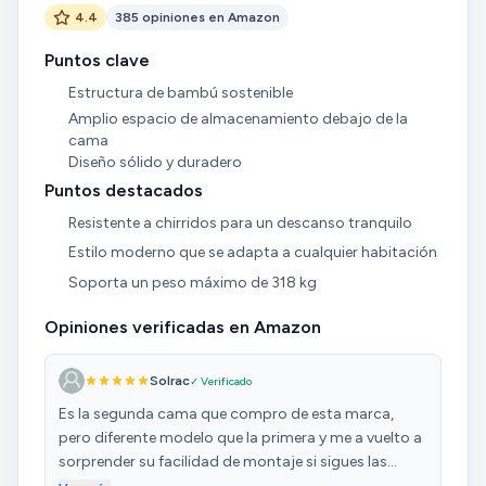
4.4
385 opiniones en Amazon
Puntos clave
Estructura de bambú sostenible
Amplio espacio de almacenamiento debajo de la
cama
Diseño sólido y duradero
Puntos destacados
Resistente a chirridos para un descanso tranquilo
Estilo moderno que se adapta a cualquier habitación
Soporta un peso máximo de 318 kg
Opiniones verificadas en Amazon
Solrac
✓ Verificado
Es la segunda cama que compro de esta marca,
pero diferente modelo que la primera y me a vuelto a
sorprender su facilidad de montaje si sigues las
instrucciones que la acompañan y lo bien que queda