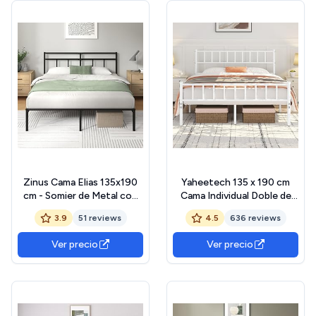
Zinus Cama Elias 135x190
Yaheetech 135 x 190 cm
cm - Somier de Metal con
Cama Individual Doble de
cabecero - Altura 30 cm -
Metal para Adultos Gran
3.9
51 reviews
4.5
636 reviews
Cama con somier de láminas
Espacio Moderna Lamas
de Metal - Fácil Montaje -
Blanco
Ver precio
Ver precio
Espacio de
Almacenamiento Debajo de
la Cama - Diseño Moderno -
Negro