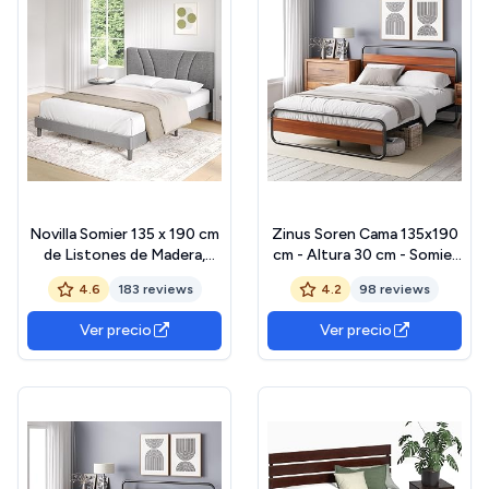
Novilla Somier 135 x 190 cm
Zinus Soren Cama 135x190
de Listones de Madera,
cm - Altura 30 cm - Somier
Estructura de Cama de
de metal con cabecero y
4.6
183 reviews
4.2
98 reviews
Laminas de chopo,
piecero - Marrón y negro
cabecero tapizado Alto y
Ver precio
Ver precio
cómodo de apoyarse, Fácil
de Montar, Gris