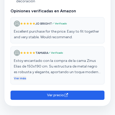
decoración
✳️ Espero que mi comentario ✍️ te haya sido de
ayuda 😃
Opiniones verificadas en Amazon
JO BRIGHT
✓ Verificado
Excellent purchase for the price. Easy to fit together
and very stable. Would recommend.
TAMARA
✓ Verificado
Estoy encantado con la compra de la cama Zinus
Elias de 150x190 cm. Su estructura de metal negro
es robusta y elegante, aportando un toque moderno
a mi dormitorio. La altura de 36 cm permite un fácil
Ver más
acceso a robot aspirador. El montaje fue sencillo
gracias a las instrucciones claras y las herramientas
incluidas. Además, el diseño sin necesidad de somier
Ver precio
adicional es muy práctico y ahorra espacio. La cama
es silenciosa y proporciona un soporte firme y
cómodo para el colchón. Es una opción excelente