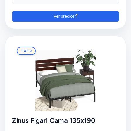
rente com a estrutura da cama, tem uns adesivos,
para que o colchão não deslize. É um ótimo preço,
fácil de montar (cerca de 30 min) e vem com as
Ver precio
ferramentas todas no conjunto.
TOP 2
Zinus Figari Cama 135x190