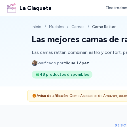
La Claqueta
Electrodom
Inicio
/
Muebles
/
Camas
/
Cama Rattan
Las mejores camas de ra
Las camas rattan combinan estilo y confort, pe
Verificado por
Miguel López
48 productos disponibles
Aviso de afiliación:
Como Asociados de Amazon, obtenemo
DESC