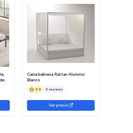
e,
Cama balinesa Rattan Aluminio
 de
Blanco
o,
0.0
0 reviews
6B01
Ver precio