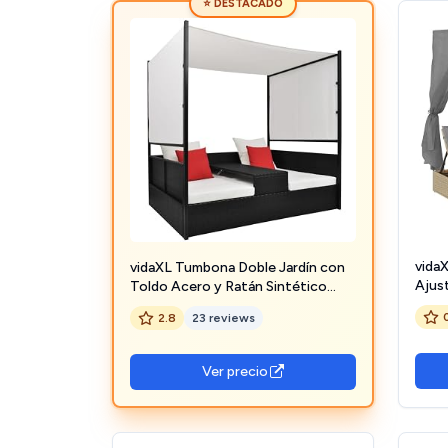
⭐ DESTACADO
vida
vidaXL Tumbona Doble Jardín con
Ajus
Toldo Acero y Ratán Sintético
Beige
Negro Hamaca
2.8
23 reviews
Sint
para 
Ideal
Ver precio