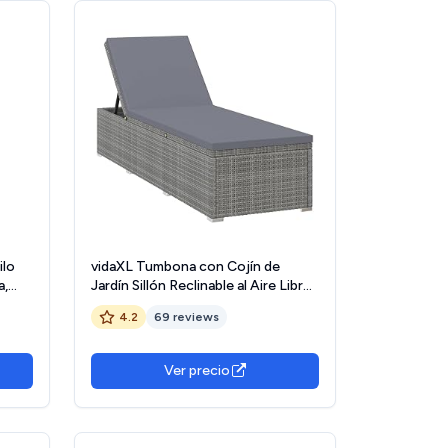
ilo
vidaXL Tumbona con Cojín de
a,
Jardín Sillón Reclinable al Aire Libre
Balcón Patio Terraza Sofá Cama de
4.2
69 reviews
Topo,
Exterior Cerca de Piscina Ratán
Sintético Gris
Ver precio