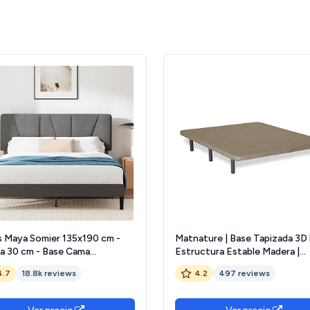
s Maya Somier 135x190 cm -
Matnature | Base Tapizada 3D 
ra 30 cm - Base Cama
Estructura Estable Madera |
imonio Tapizada con Cabecero
Bastidor Metálico Super
4.7
18.8k reviews
4.2
497 reviews
minas de Madera - Montaje
Resistente | Transpirable
- Gris Oscuro
Aireadores Sistema FreshAir |
Altura Base + Patas +/- 30 cm