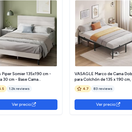
s Piper Somier 135x190 cm -
VASAGLE Marco de Cama Dobl
ra 30 cm - Base Cama
para Colchón de 135 x 190 cm,
imonio Tapizada con Cabecero
Metal, Organización del Espaci
4.5
1.2k reviews
4.7
83 reviews
minas de Madera - Montaje
Moderno, para Invitados, Fácil
l- Blanco Roto
Montaje, Negro Tinta RMB13
Ver precio
Ver precio