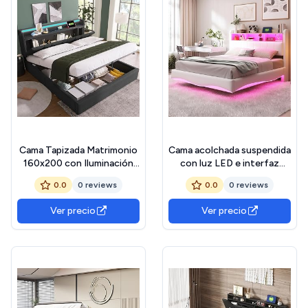
Cama Tapizada Matrimonio
Cama acolchada suspendida
160x200 con Iluminación
con luz LED e interfaz
LED y USB, Camas
USB+TYPE-C,estructura
0.0
0 reviews
0.0
0 reviews
Matrimoniales con Espacio
cama matrimonial,cabecero
de Almacenamiento
con caja,lino
Ver precio
Ver precio
Hidráulico, Cama Doble
(Beige,140x200)
Estructura con Somier y
Láminas, Sin Colchón, Lino,
Gris