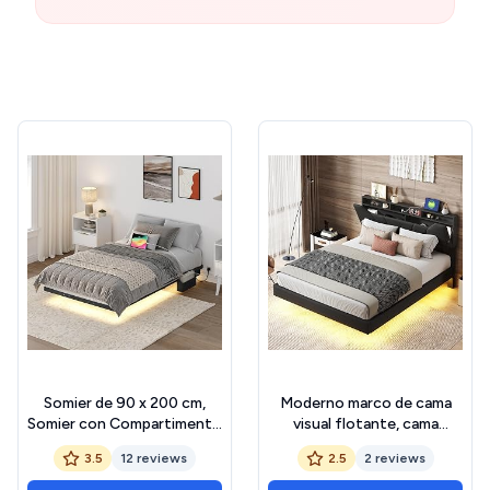
Somier de 90 x 200 cm,
Moderno marco de cama
Somier con Compartimento
visual flotante, cama
de Almacenaje, Estructura
tapizada de poliuretano
3.5
12 reviews
2.5
2 reviews
Metálica, Base de Carga y
con luces LED, cama fría
Luz LED, Silencioso, No
negra con gran espacio de