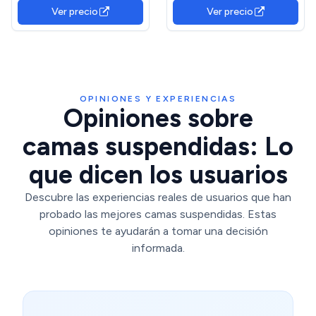
Cama Juvenil Con Luz, Fácil
Carga, 2 Enchufes y 2
Ver precio
Ver precio
de Montar, Color Negro
Puertos USB, No Necesita
Cojín de Muelle Sin Ruido,
Negro EBK024CDBF01
OPINIONES Y EXPERIENCIAS
Opiniones sobre
camas suspendidas: Lo
que dicen los usuarios
Descubre las experiencias reales de usuarios que han
probado las mejores camas suspendidas. Estas
opiniones te ayudarán a tomar una decisión
informada.