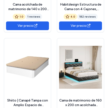
Cama acolchada de
Habitdesign Estructura de
matrimonio de 140 x 200
Cama con 4 Cajones,
cm con contenedor, luces
156x196x37
1.0
1 reviews
4.0
182 reviews
LED y toma USB, cama
(AnchoxFondoxAlto-en
suspendida con mesitas
cm), Estructura de Cama
Ver precio
Ver precio
integradas y somier de
Doble Color Roble, Modelo
láminas de madera,
Kendra (Sin Somier)
revestimiento de
poliuretano, diseño
Shiito | Canapé Tampa con
Cama de matrimonio de 160
Amplio Espacio de
x 200 cm acolchada