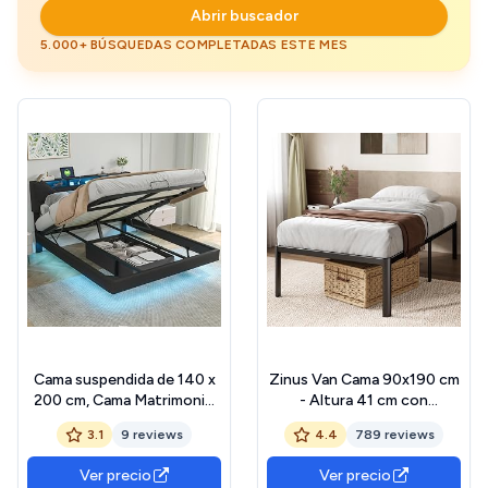
Abrir buscador
5.000+ BÚSQUEDAS COMPLETADAS ESTE MES
Cama suspendida de 140 x
Zinus Van Cama 90x190 cm
200 cm, Cama Matrimonio
- Altura 41 cm con
con iluminación LED,
almacenamiento debajo de
3.1
9 reviews
4.4
789 reviews
Enchufe USB, con
la cama - Marco de la cama
almacenaje, con Marco de
de plataforma de metal -
Ver precio
Ver precio
Listones, PU
Negro