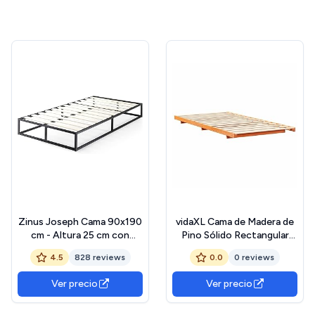
Zinus Joseph Cama 90x190
vidaXL Cama de Madera de
cm - Altura 25 cm con
Pino Sólido Rectangular
almacenaje bajo la cama -
Estilo Japandi Acabado
4.5
828 reviews
0.0
0 reviews
Somier de plataforma
Mate Marrón De Fácil
metálica con soporte de
Montaje 90 x 190 cm
Ver precio
Ver precio
listones de madera - Negro
Diseño Bajo para Mayor
Seguridad Estructura de