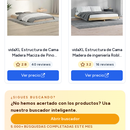
vidaXL Estructura de Cama
vidaXL Estructura de Cama
Madera Maciza de Pino
Madera de ingeniería Roble
120x190 cm, Cama, Muebles
Sonoma 120x200 cm,
2.8
40 reviews
3.2
16 reviews
de Dormitorio, Cama de
armazón de Cama, Cama,
Madera, Cama Doble,
Base de Cama, armazones
Ver precio
Ver precio
Estructura de Cama de
de Cama, Muebles de
Madera
Dormitorio
¿SIGUES BUSCANDO?
¿No hemos acertado con los productos? Usa
nuestro buscador inteligente.
Abrir buscador
5.000+ BÚSQUEDAS COMPLETADAS ESTE MES