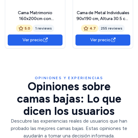
Cama Matrimonio
Cama de Metal Individuales
160x200cm con
90x190 cm, Altura 30.5 cm,
cajones,Cama Queen
Somier 90 x 190 con Patas
5.0
1 reviews
4.7
255 reviews
Size,Estructura de Cama
de Esquina Curvadas de
Doble,Cama Baja,Tres
Acero, Almacenamiento
Ver precio
Ver precio
Compartimentos de
bajo la Cama, Fácil Montaje,
Almacenamiento,sin
Libre de Ruidos, Negro
cabecero,Color Beige
OPINIONES Y EXPERIENCIAS
Opiniones sobre
camas bajas: Lo que
dicen los usuarios
Descubre las experiencias reales de usuarios que han
probado las mejores camas bajas. Estas opiniones te
ayudarán a tomar una decisión informada.