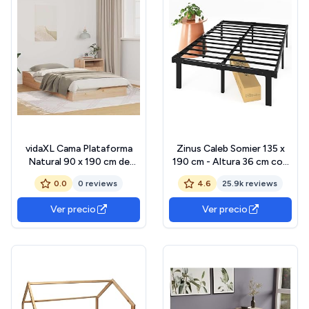
vidaXL Cama Plataforma
Zinus Caleb Somier 135 x
Natural 90 x 190 cm de
190 cm - Altura 36 cm con
Madera de Pino Maciza,
Almacenamiento bajo la
0.0
0 reviews
4.6
25.9k reviews
Acabado Mate. Solución de
Cama - Estructura de
Sueño Moderna con Cajón
Acero Plegable - Negro
Ver precio
Ver precio
de Almacenamiento.
Montaje Sencillo para
Adultos, Diseño Minimalista
y Bajo.