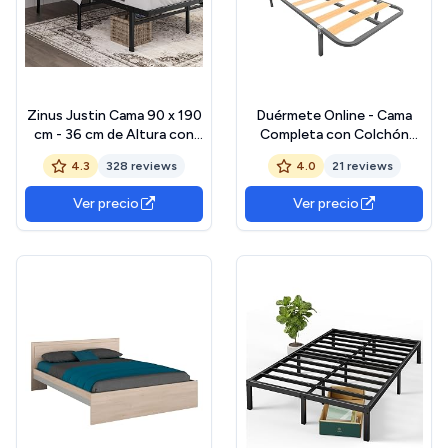
Zinus Justin Cama 90 x 190
Duérmete Online - Cama
cm - 36 cm de Altura con
Completa con Colchón
Almacenamiento Debajo de
Marko Reversible + Somier
4.3
328 reviews
4.0
21 reviews
la Cama - Cama de
de Láminas Basic con 4
Plataforma de Metal –
Patas Abrazadera, 90 x 190
Ver precio
Ver precio
Negro