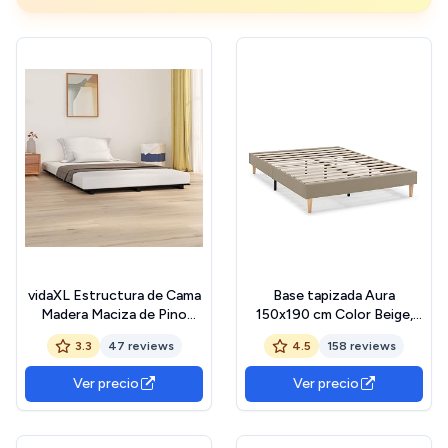
vidaXL Estructura de Cama
Base tapizada Aura
Madera Maciza de Pino
150x190 cm Color Beige,
Negro 135x190 cm
somier tapizado, 30 cm
3.3
47 reviews
4.5
158 reviews
Altura
Ver precio
Ver precio