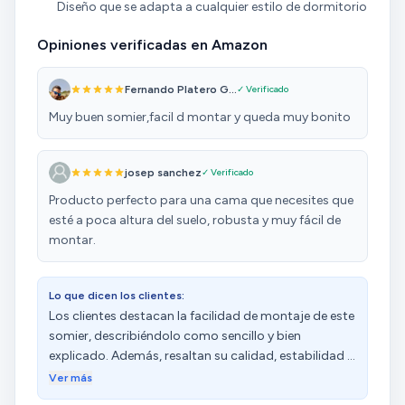
Diseño que se adapta a cualquier estilo de dormitorio
Opiniones verificadas en Amazon
Fernando Platero G...
✓ Verificado
Muy buen somier,facil d montar y queda muy bonito
josep sanchez
✓ Verificado
Producto perfecto para una cama que necesites que
esté a poca altura del suelo, robusta y muy fácil de
montar.
Lo que dicen los clientes:
Los clientes destacan la facilidad de montaje de este
somier, describiéndolo como sencillo y bien
explicado. Además, resaltan su calidad, estabilidad y
resistencia, mencionando que las lamas no crujen ni
Ver más
al levantarse ni al acostarse. La apariencia es