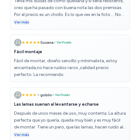
Tenía mis dudas de cómo quedaría y si sería resistente,
creo que ha pasado con buena nota las dos premisas.
Por el precio es un chollo. Es lo que ves en la foto.... No
engaña.
Ver más
Susana
✓ Verificado
Fácil montaje
Fácil de montar, diseño sencillo y mínimalista, estoy
encantada,no hace ruidos raros.,calidad precio
perfecto. La recomiendo.
goblin
✓ Verificado
Las lamas suenan al levantarse y echarse
Después de unos meses de uso, muy contenta. La altura
perfecta que yo quería, queda muy bien y es muy fácil
de montar. Tiene un pero, que las lamas, hacen ruido al
levantarse y echarse y despiertas al de al lado. No le
Ver más