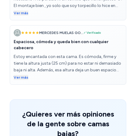
El montaje bien , yo solo que soy torpecillo lo hice en
una hora aprox . La primera noche bien , es estable y
Ver más
con mucho soporte de suelo . Buena relación calidad
precio
MERCEDES MUELAS GO...
✓ Verificado
Espaciosa, cómoda y queda bien con cualquier
cabecero
Estoy encantada con esta cama. Es cómoda, firme y
tiene la altura justa (25 cm) para no estar ni demasiado
baja ni alta. Además, esa altura deja un buen espacio
debajo para guardar cosas, como cajas, zapatos o
Ver más
maletas, lo cual me ha venido genial para aprovechar al
máximo el dormitorio. El montaje fue muy fácil, en
menos de una hora la tenía lista. No hace nada de ruido,
es súper estable y los listones de madera se notan de
buena calidad. Otro punto a favor es que se adapta
¿Quieres ver más opiniones
perfectamente a cualquier cabecero, así que puedes
de la gente sobre camas
personalizarla a tu gusto sin complicaciones. En
resumen: bonita, práctica, cómoda y con espacio extra
bajas?