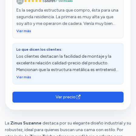
ToniHH
✓ Verificado
Es la segunda estructura que compro, ésta para una
segunda residencia. La primera es muy alta ya que
soy alto y me operaron de cadera. Venía muy bien
embalado y protegido. El montaje sencillísimo, viene
Ver más
todo muy bien marcado, todos los elementos.
Estructura robusta pero muy ligera, el material es de
Lo que dicen los clientes:
muy buena calidad. Se puede mover con facilidad lo
Los clientes destacan la facilidad de montaje y la
que está muy bien porque facilita la limpieza debajo
excelente relación calidad-precio del producto.
sin esfuerzo. Además es una estructura que da
Mencionan que la estructura metálica es entretenida
sensación de ligereza al espacio. Fácil para
y que las lamas de madera son un gran acierto.
almacenar cajas debajo. Estamos encantados, la
Ver más
Además, resaltan su estabilidad, firmeza y seguridad.
verdad es que la relación calidad-precio es
La apariencia es bonita y parece magia cuando se
estupenda. Además si algún día hay que llevarla a
coloca. Los clientes aprecian la comodidad, el
otro sitio, simplemente se desmontan las barras y
Ver precio
silencio y las herramientas incluidas.
apenas ocupan espacio. Excelente compra!
La
Zinus Suzanne
destaca por su elegante diseño industrial y su
robustez, ideal para quienes buscan una cama con estilo. Por