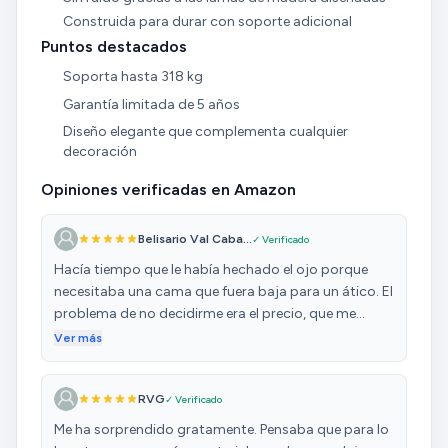
Construida para durar con soporte adicional
Puntos destacados
Soporta hasta 318 kg
Garantía limitada de 5 años
Diseño elegante que complementa cualquier
decoración
Opiniones verificadas en Amazon
Belisario Val Caba...
✓ Verificado
Hacía tiempo que le había hechado el ojo porque
necesitaba una cama que fuera baja para un ático. El
problema de no decidirme era el precio, que me
parecía cara. Cuándo la vi rebajada no me lo pensé y
Ver más
estoy súper contenta. Es preciosa, se monta muy
fácilmente y viene muy bien embalada. Pesa un
RVG
✓ Verificado
montón el paquete, es normal, son muchas piezas,
pero yo me llevé una sorpresa. Es preciosa, queda
Me ha sorprendido gratamente. Pensaba que para lo
súper bonita.