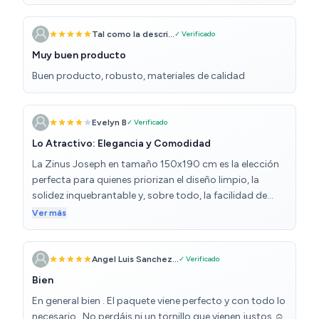
pongo 5 estrellas por eso, porque es bastante molesto.
No sé por qué lo hace, he movido las lamas, les he
puesto tela, pero es la madera en sí, yo creo. Pero por el
Tal como la descri...
✓ Verificado
precio tampoco se puede pedir más.
Muy buen producto
Buen producto, robusto, materiales de calidad
Evelyn B
✓ Verificado
Lo Atractivo: Elegancia y Comodidad
La Zinus Joseph en tamaño 150x190 cm es la elección
perfecta para quienes priorizan el diseño limpio, la
solidez inquebrantable y, sobre todo, la facilidad de
montaje. Es una inversión inteligente que simplifica tu
Ver más
vida al eliminar la necesidad del somier. Es la base de
cama ideal para un descanso robusto y estéticamente
agradable.
Angel Luis Sanchez...
✓ Verificado
Bien
En general bien . El paquete viene perfecto y con todo lo
necesario . No perdáis ni un tornillo que vienen justos ☺️.