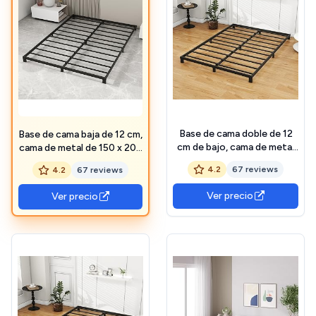
Base de cama doble de 12
Base de cama baja de 12 cm,
cm de bajo, cama de metal
cama de metal de 150 x 200
de 135 x 190 cm, marco de
cm, marco de cama de
4.2
67 reviews
4.2
67 reviews
cama de plataforma de
plataforma de metal
metal resistente con
resistente con soporte de
Ver precio
Ver precio
soporte de listones de
listones de acero, no
acero, no necesita somier,
necesita somier, fácil
fácil montaje, sin
montaje, sin ruido, color