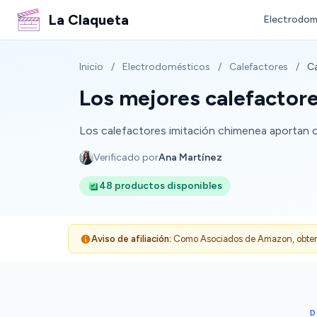
La Claqueta
Electrodom
Inicio
/
Electrodomésticos
/
Calefactores
/
Ca
Los mejores calefactor
Los calefactores imitación chimenea aportan ca
Verificado por
Ana Martínez
48 productos disponibles
Aviso de afiliación:
Como Asociados de Amazon, obtenemo
D