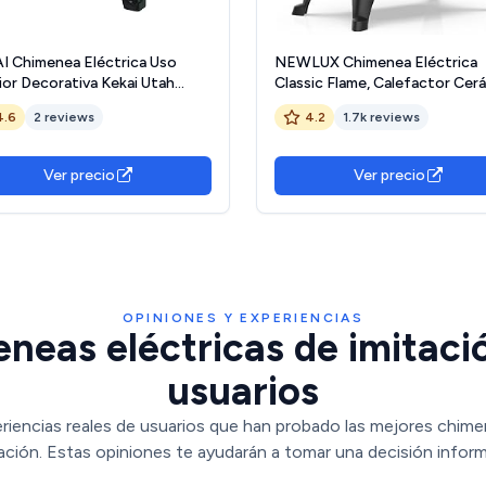
I Chimenea Eléctrica Uso
NEWLUX Chimenea Eléctrica
ior Decorativa Kekai Utah
Classic Flame, Calefactor Cer
x22x40.36 cm 2 Niveles
Termoventilador Llama Decora
4.6
2 reviews
4.2
1.7k reviews
factor Efecto Fuego de Leña
Chimenea portátil, Termostato
til
Niveles, Sensor Seguridad
Sobrecalentamiento, 750/15
Ver precio
Ver precio
355x465x250mm
OPINIONES Y EXPERIENCIAS
neas eléctricas de imitació
usuarios
riencias reales de usuarios que han probado las mejores chime
ación. Estas opiniones te ayudarán a tomar una decisión infor