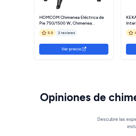
HOMCOM Chimenea Eléctrica de
KEKA
Pie 750/1500 W, Chimenea
Inter
Decorativa con 2 Niveles de
47.5
5.0
2 reviews
Potencia, Efecto Llama,
Cale
Protección Sobrecalentamiento,
Portá
Área de Cobertura 15-20 m², Negro
Ver precio
Opiniones de chime
Descubre las expe
imit