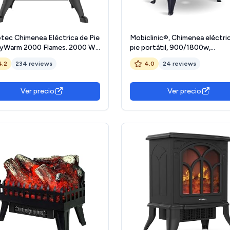
tec Chimenea Eléctrica de Pie
Mobiclinic®, Chimenea eléctri
yWarm 2000 Flames. 2000 W,
pie portátil, 900/1800w,
veles de Potencia, Termostato
Protección sobrecalentamien
4.2
234 reviews
4.0
24 reviews
table y Control Independiente
Ligera, Decorativa, Llama 3D
as Llamas, Área de Cobertura
Realista, Temperatura Regulabl
2
Ira, para Espacios 25 m2
Ver precio
Ver precio