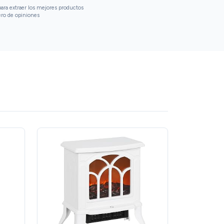
que luego generan las chimeneas reales, y
ara extraer los mejores productos
como tiene mando a distancia no me tengo
ero de opiniones
que levantar del sofá para ponerlo o quitarlo.
WINWIN