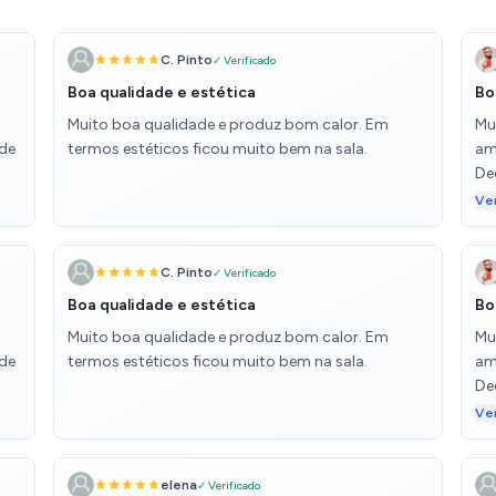
C. Pinto
✓ Verificado
Boa qualidade e estética
Bo
Muito boa qualidade e produz bom calor. Em
Mu
 de
termos estéticos ficou muito bem na sala.
am
Dec
fu
Ve
con
r
C. Pinto
✓ Verificado
 me
Boa qualidade e estética
Bo
Muito boa qualidade e produz bom calor. Em
Mu
 de
termos estéticos ficou muito bem na sala.
am
Dec
fu
Ve
con
r
elena
✓ Verificado