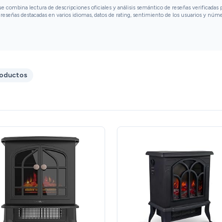
combina lectura de descripciones oficiales y análisis semántico de reseñas verificadas p
reseñas destacadas en varios idiomas, datos de rating, sentimiento de los usuarios y núm
roductos