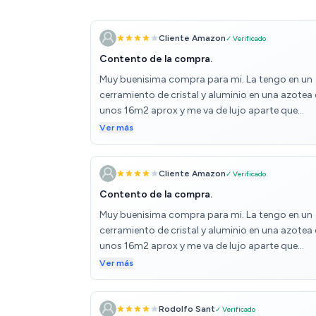
Cliente Amazon
✓ Verificado
Contento de la compra.
Muy buenisima compra para mi. La tengo en un
cerramiento de cristal y aluminio en una azotea
unos 16m2 aprox y me va de lujo aparte que
acompaña mucho la luz con efecto fuego que
Ver más
incorpora. Tiene 2 selectores de potencia pero 
uno ya nos va mas que de sobra y aparte
termostato de temperatura que para al alcanza
Cliente Amazon
✓ Verificado
una temperatura. El diseño estufa de leña retro
Contento de la compra.
gusta mucho y en color negro. Contento de la
Muy buenisima compra para mi. La tengo en un
compra. Por ahora ninguna pega.
cerramiento de cristal y aluminio en una azotea
unos 16m2 aprox y me va de lujo aparte que
acompaña mucho la luz con efecto fuego que
Ver más
incorpora. Tiene 2 selectores de potencia pero 
uno ya nos va mas que de sobra y aparte
termostato de temperatura que para al alcanza
Rodolfo Sant
✓ Verificado