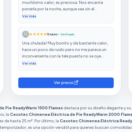
muchísimo calor, es preciosa. Nos encanta
ponerla por la noche, aunque sea sin el
calefactor funcionando, porque las luces son
Ver más
tan realistas, que da la sensación de una
chimenea de verdad. Da ambiente acogedor.
Itsaso
✓ Verificado
Una chulada! Muy bonito y da bastante calor,
hace un poco de ruido pero no me parece un
inconveniente con la tele puesta no se oye
apenas y da una sensación muy realista
Ver más
Ver precio
de Pie ReadyWarm 1500 Flames
destaca por su diseño elegante y su
io, la
Cecotec Chimenea Eléctrica de Pie ReadyWarm 2000 Flam
 de hasta 25 m². Por último, la
Cecotec Chimenea Eléctrica Read
 temporizador, es una opción versátil para quienes buscan comodidad 