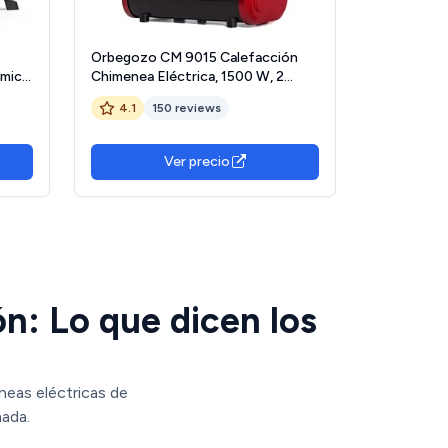
Orbegozo CM 9015 Calefacción
ámico
Chimenea Eléctrica, 1500 W, 2
tiva,
Posiciones de Calor, Sistema
4.1
150 reviews
, 2
Antivuelco, Protección contra
Sobrecalentamiento, Efecto
00W,
Fuego Real, Negro y rojo
Ver precio
n: Lo que dicen los
neas eléctricas de
mada.