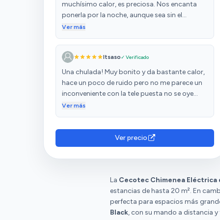
muchísimo calor, es preciosa. Nos encanta
ponerla por la noche, aunque sea sin el
calefactor funcionando, porque las luces son
Ver más
tan realistas, que da la sensación de una
chimenea de verdad. Da ambiente acogedor.
Itsaso
✓ Verificado
Una chulada! Muy bonito y da bastante calor,
hace un poco de ruido pero no me parece un
inconveniente con la tele puesta no se oye
apenas y da una sensación muy realista
Ver más
Ver precio
La
Cecotec Chimenea Eléctrica 
estancias de hasta 20 m². En camb
perfecta para espacios más grandes
Black
, con su mando a distancia y