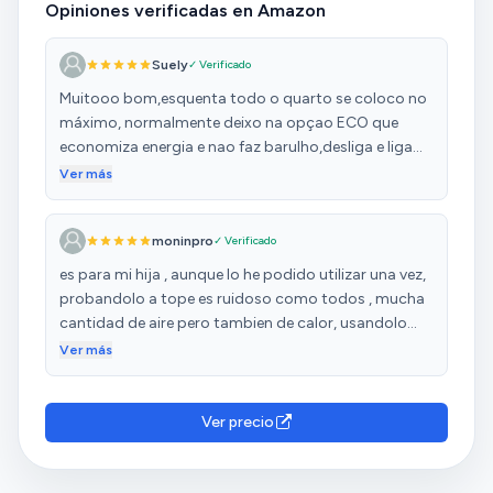
Opiniones verificadas en Amazon
Suely
✓ Verificado
Muitooo bom,esquenta todo o quarto se coloco no
máximo, normalmente deixo na opçao ECO que
economiza energia e nao faz barulho,desliga e liga
sozinho depois de um tempo,se manter acima da
Ver más
função eco nao desliga.
moninpro
✓ Verificado
es para mi hija , aunque lo he podido utilizar una vez,
probandolo a tope es ruidoso como todos , mucha
cantidad de aire pero tambien de calor, usandolo
como toca dejando " el termostato " o selector se
Ver más
consigue una velocidad baja y un calor moderado ,
de esta forma se calienta eficientemente un gran
cuarto de baño , no he tenido ningun olor habitual en
Ver precio
estos aparatos aunque es mas grande que otros
siempre hay un lugar donde guardarlo , se siente un
buen aparato