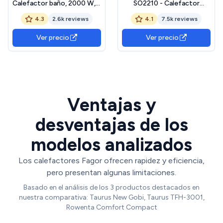
Calefactor baño, 2000 W, 2
SO2210 - Calefactor
niveles de calor, elementos
Compacto con motor dual
4.3
2.6k reviews
4.1
7.5k reviews
cerámicos PTC,
de 1000 W y 2000 W,
programación diaria
función Silence, 2
Ver precio
Ver precio
semanal, termostato
velocidades y múltiples
digital, mando a distancia,
funciones, termostato
protección
anti-heladas, función frío,
sobrecalentamiento, color
Color Negro
blanco
Ventajas y
desventajas de los
modelos analizados
Los calefactores Fagor ofrecen rapidez y eficiencia,
pero presentan algunas limitaciones.
Basado en el análisis de los 3 productos destacados en
nuestra comparativa: Taurus New Gobi, Taurus TFH-3001,
Rowenta Comfort Compact