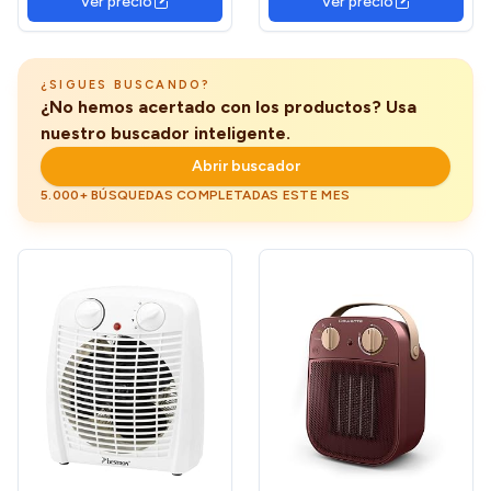
Ver precio
Ver precio
modos de funcionamiento,
Potencia | Calentador
20 m2
Portatil con Termostato
Regulable y Protección
Sobrecalentamiento,
¿SIGUES BUSCANDO?
Blanco
¿No hemos acertado con los productos? Usa
nuestro buscador inteligente.
Abrir buscador
5.000+ BÚSQUEDAS COMPLETADAS ESTE MES