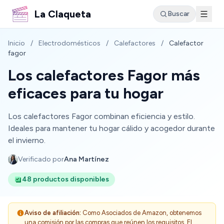
La Claqueta
Buscar
Inicio
/
Electrodomésticos
/
Calefactores
/
Calefactor
fagor
Los calefactores Fagor más
eficaces para tu hogar
Los calefactores Fagor combinan eficiencia y estilo.
Ideales para mantener tu hogar cálido y acogedor durante
el invierno.
Verificado por
Ana Martínez
48 productos disponibles
Aviso de afiliación:
Como Asociados de Amazon, obtenemos
una comisión por las compras que reúnen los requisitos. El