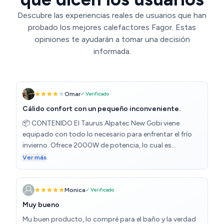
Descubre las experiencias reales de usuarios que han
probado los mejores calefactores Fagor. Estas
opiniones te ayudarán a tomar una decisión
informada.
Omar
✓ Verificado
Cálido confort con un pequeño inconveniente.
📦 CONTENIDO El Taurus Alpatec New Gobi viene
equipado con todo lo necesario para enfrentar el frío
invierno. Ofrece 2000W de potencia, lo cual es
suficiente para calentar rápidamente espacios
Ver más
medianos. Incluye dos intensidades de calor y una
función de ventilador, lo que lo hace versátil para todo
el año. El termostato regulable es un gran añadido,
Monica
✓ Verificado
permitiendo un control preciso de la temperatura. 💶
Muy bueno
PRECIO Por las características y la eficiencia que ofrece,
Mu buen producto, lo compré para el baño y la verdad
el precio del Taurus Alpatec New Gobi es bastante