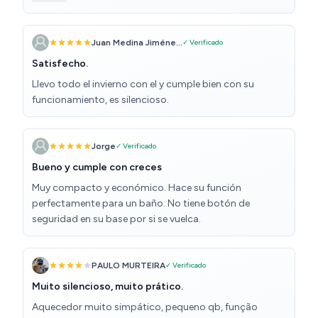
con una extensión. En general, es una compra
para caldear el baño en el invierno es suficiente.
recomendada para aquellos que desean mantener su
espacio confortable en cualquier temporada. "Espero
Juan Medina Jiméne...
✓ Verificado
que mi comentario ✍️ te haya podido servir de ayuda
Satisfecho.
😃. Si tienes preguntas específicas sobre el producto,
Llevo todo el invierno con el y cumple bien con su
no dudes en dejarlas en los comentarios."
funcionamiento, es silencioso.
Jorge
✓ Verificado
Bueno y cumple con creces
Muy compacto y económico. Hace su función
perfectamente para un baño. No tiene botón de
seguridad en su base por si se vuelca.
PAULO MURTEIRA
✓ Verificado
Muito silencioso, muito prático.
Aquecedor muito simpático, pequeno qb, função