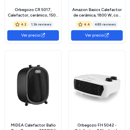
Orbegozo CR 5017,
Amazon Basics Calefactor
Calefactor, cerámico, 1500
de cerámica, 1800 W, con
W,2 niveles de potencia,
termostato ajustable,
4.2
1.3k reviews
4.4
485 reviews
termostato regulable,
Plateado
sistema de protección
Ver precio
Ver precio
contra
sobrecalentamiento, luz de
encendido, posición
ventilador, color negro
MIDEA Calefactor Baño
Orbegozo FH 5042 -