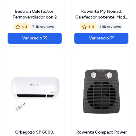
Bestron Calefactor,
Rowenta My Nomad,
Termoventilador con 2
Calefactor potente, Modo
niveles de potencia, incl.
turbo 1800W, Modo Eco
4.3
7.1k reviews
4.4
1.9k reviews
protección antivuelco y
900W, Diseño compacto,
contra
Silencioso, Fácil de
Ver precio
Ver precio
sobrecalentamiento, para
transportar, SO8231F0
habitaciones de hasta 20
m², 2000 vatios, color:
blanco
Orbegozo SP 6000,
Rowenta Compact Power