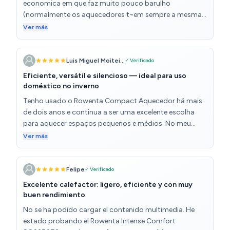
economica em que faz muito pouco barulho
(normalmente os aquecedores t~em sempre a mesma
velocidade, variando a resistencia electrica) este tem
Ver más
duas velocidades da ventoinha, e variação da
temperatura de aquecimento. Muito simpático e facil
de utilizar e arrumar quando não é necessário. Podia ter
Luis Miguel Moitei...
✓ Verificado
um suporte para enrolar o fio a volta, apensa este
Eficiente, versátil e silencioso — ideal para uso
senão.
doméstico no inverno
Tenho usado o Rowenta Compact Aquecedor há mais
de dois anos e continua a ser uma excelente escolha
para aquecer espaços pequenos e médios. No meu
caso, aquece eficazmente um quarto de 16 m² e é
Ver más
surpreendentemente silencioso no modo Ecológico, o
que me permite usá-lo no escritório sem qualquer
perturbação durante o trabalho. É leve e fácil de mover
Felipe
✓ Verificado
de um lado para o outro, o que foi um dos motivos
Excelente calefactor: ligero, eficiente y con muy
pelos quais optei por este modelo em vez de instalar
buen rendimiento
um aquecedor fixo na casa de banho. Embora não
No se ha podido cargar el contenido multimedia. He
tenha certificação IP24 (não é indicado para uso
estado probando el Rowenta Intense Comfort
durante o duche), utilizo-o para aquecer o espaço