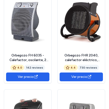
Orbegozo FH 6035 -
Orbegozo FHR 2040,
Calefactor, oscilante, 2
calefactor eléctrico,
niveles de potencia,
cerámico profesional, 2000
4.0
142 reviews
4.4
730 reviews
función ventilador, calor
W, 2 potencias de calor,
instantáneo, termostato
control ajustable
Ver precio
Ver precio
regulable, 2200 W
temperatura, protección
contra
sobrecalentamiento,
posición ventilador, color
rojo