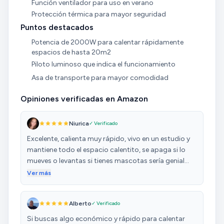
Función ventilador para uso en verano
Protección térmica para mayor seguridad
Puntos destacados
Potencia de 2000W para calentar rápidamente
espacios de hasta 20m2
Piloto luminoso que indica el funcionamiento
Asa de transporte para mayor comodidad
Opiniones verificadas en Amazon
Niurica
✓ Verificado
Excelente, calienta muy rápido, vivo en un estudio y
mantiene todo el espacio calentito, se apaga si lo
mueves o levantas si tienes mascotas sería genial
también sirve como ventilador para el verano en fin
Ver más
altamente funcional, lo recomiendo si
Alberto
✓ Verificado
Si buscas algo económico y rápido para calentar