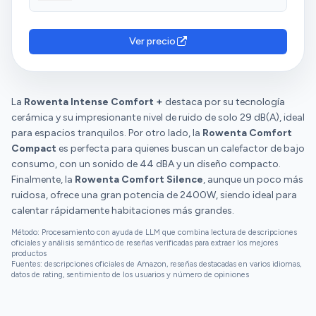
que si mi niño pone la mano en la rejilla la notará
banho devido a tampa protetora
calentita, pero no se quemará. Va estupendo. La
primera vez que lo conecté estuvo oliendo a plástico
Ver precio
durante 5-10 minutos...a partir de entonces, nada de
nada. En la potencia intermedia y con temperatura
media calienta de sobra el baño...y además es
supersilencioso. Se ve que tiene un sensor provoca el
La
Rowenta Intense Comfort +
destaca por su tecnología
apagado del aparato cuando detecta que la
cerámica y su impresionante nivel de ruido de solo 29 dB(A), ideal
temperatura se ha alcanzado y me parece
para espacios tranquilos. Por otro lado, la
Rowenta Comfort
estupendo. Una de las veces que se paró yo quería
Compact
es perfecta para quienes buscan un calefactor de bajo
que siguiera calentando, subí el termostato un poco
consumo, con un sonido de 44 dBA y un diseño compacto.
y volvió a arrancar...listo. Me parece una
Finalmente, la
Rowenta Comfort Silence
, aunque un poco más
funcionalidad muy práctica. Tiene un cable (1.8m)
ruidosa, ofrece una gran potencia de 2400W, siendo ideal para
más largo de lo habitual (1.5m). Me llega de sobra al
calentar rápidamente habitaciones más grandes.
enchufe que hay sobre el lavabo. Los mandos de la
Método: Procesamiento con ayuda de LLM que combina lectura de descripciones
parte superior están protegidos con una tapa
oficiales y análisis semántico de reseñas verificadas para extraer los mejores
transparente para protegerlo de salpicaduras. Y, por
productos
Fuentes: descripciones oficiales de Amazon, reseñas destacadas en varios idiomas,
último, tiene un diseño muy bonito. Es pronto para
datos de rating, sentimiento de los usuarios y número de opiniones
saber si me durará otros 6 años, o quizás más o
menos. Que cada uno valore si compensa el
precio...a mí sí, desde luego.