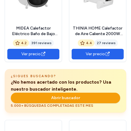
MIDEA Calefactor
THINIA HOME Calefactor
Eléctrico Baño de Bajo
de Aire Caliente 2000W
Consumo 2000W |
Calefactor Vertical y
4.2
391 reviews
4.4
27 reviews
Calefactor con Función
Horizontal | Calefactor
Aire Frío y 2 Niveles de
Bajo Consumo | 3 Niveles
Ver precio
Ver precio
Potencia | Calentador
de Potencia | Calefactor
Portatil con Termostato
con Termóstato,
Regulable y Protección
Ventilador y Sensor
Sobrecalentamiento,
Antivuelco
¿SIGUES BUSCANDO?
Blanco
¿No hemos acertado con los productos? Usa
nuestro buscador inteligente.
Abrir buscador
5.000+ BÚSQUEDAS COMPLETADAS ESTE MES