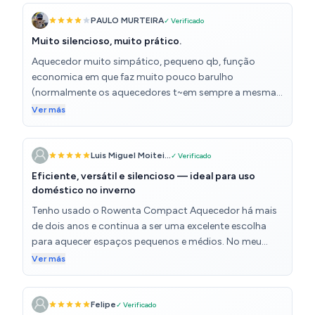
PAULO MURTEIRA
✓ Verificado
Muito silencioso, muito prático.
Aquecedor muito simpático, pequeno qb, função
economica em que faz muito pouco barulho
(normalmente os aquecedores t~em sempre a mesma
velocidade, variando a resistencia electrica) este tem
Ver más
duas velocidades da ventoinha, e variação da
temperatura de aquecimento. Muito simpático e facil
de utilizar e arrumar quando não é necessário. Podia ter
Luis Miguel Moitei...
✓ Verificado
um suporte para enrolar o fio a volta, apensa este
Eficiente, versátil e silencioso — ideal para uso
senão.
doméstico no inverno
Tenho usado o Rowenta Compact Aquecedor há mais
de dois anos e continua a ser uma excelente escolha
para aquecer espaços pequenos e médios. No meu
caso, aquece eficazmente um quarto de 16 m² e é
Ver más
surpreendentemente silencioso no modo Ecológico, o
que me permite usá-lo no escritório sem qualquer
perturbação durante o trabalho. É leve e fácil de mover
Felipe
✓ Verificado