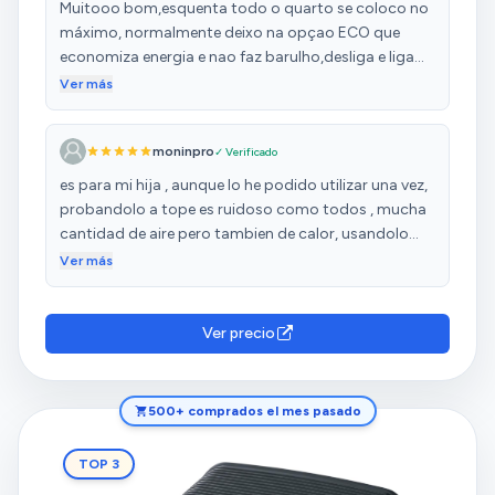
Muitooo bom,esquenta todo o quarto se coloco no
máximo, normalmente deixo na opçao ECO que
economiza energia e nao faz barulho,desliga e liga
sozinho depois de um tempo,se manter acima da
Ver más
função eco nao desliga.
moninpro
✓ Verificado
es para mi hija , aunque lo he podido utilizar una vez,
probandolo a tope es ruidoso como todos , mucha
cantidad de aire pero tambien de calor, usandolo
como toca dejando " el termostato " o selector se
Ver más
consigue una velocidad baja y un calor moderado ,
de esta forma se calienta eficientemente un gran
cuarto de baño , no he tenido ningun olor habitual en
Ver precio
estos aparatos aunque es mas grande que otros
siempre hay un lugar donde guardarlo , se siente un
buen aparato
500+ comprados el mes pasado
TOP 3