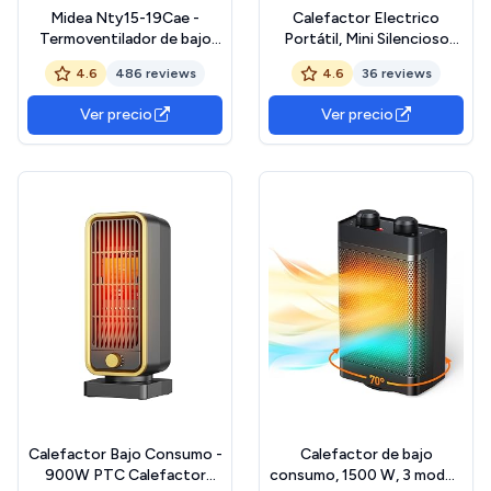
Midea Nty15-19Cae -
Calefactor Electrico
Termoventilador de bajo
Portátil, Mini Silencioso
consumo PTC, cerámica,
Calefactor de 1200 W, 3
4.6
486 reviews
4.6
36 reviews
calentador eléctrico
Modos Radiador Electrico,
portátil, 1500 W
Protección contra
Ver precio
Ver precio
energéticamente eficiente
Sobrecalentamiento, para
con termostato ajustable,
Baño,Dormitorios, Salones
blanco y negro, 25,8 x 10,3 x
y Oficinas (Blanco)
28,5 cm, 3 kg
Calefactor Bajo Consumo -
Calefactor de bajo
900W PTC Calefactor
consumo, 1500 W, 3 modos