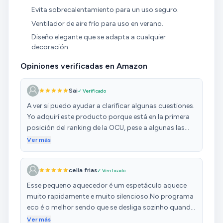
Evita sobrecalentamiento para un uso seguro.
Ventilador de aire frío para uso en verano.
Diseño elegante que se adapta a cualquier
decoración.
Opiniones verificadas en Amazon
Sai
✓ Verificado
A ver si puedo ayudar a clarificar algunas cuestiones.
Yo adquirí este producto porque está en la primera
posición del ranking de la OCU, pese a algunas las
opiniones negativas que leí sobre el mismo. El precio
Ver más
no es barato comparado con otros calefactores,
eso está claro...yo he tenido un calefactor de 20eur
celia frias
✓ Verificado
que me ha durado 6 años y no ha ido mal (eso sí, la
rejilla delantera acabó con quemaduras y el último
Esse pequeno aquecedor é um espetáculo aquece
invierno olía a chamusquina, por eso decidí
muito rapidamente e muito silencioso.No programa
cambiarlo). Yo lo quería para el baño y, con un niño
eco é o melhor sendo que se desliga sozinho quando
chico, buscaba seguridad...y me quedo tranquilo de
atinge uma certa temperatura.Otimo para casa de
Ver más