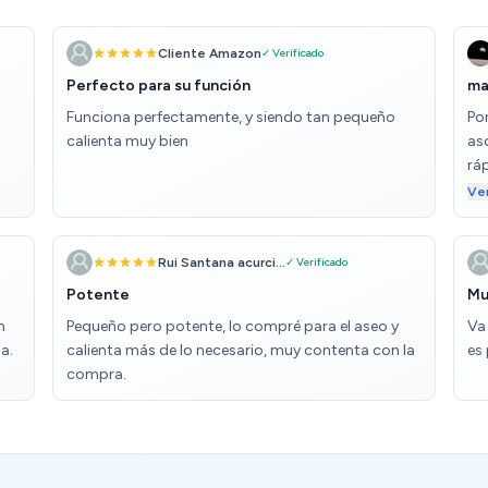
Cliente Amazon
✓ Verificado
Perfecto para su función
ma
Funciona perfectamente, y siendo tan pequeño
Po
calienta muy bien
as
rá
Vá
Ve
air
Rui Santana acurci...
✓ Verificado
Potente
Mu
n
Pequeño pero potente, lo compré para el aseo y
Va
a.
calienta más de lo necesario, muy contenta con la
es 
compra.