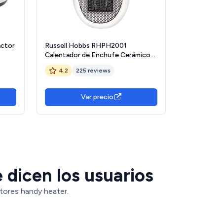
actor
Russell Hobbs RHPH2001
Calentador de Enchufe Cerámico
r
de 500 W, Termostato Ajustable,
4.2
225 reviews
orio -
Temporizador de 12 horas y
a La
Pantalla LED, 2 Velocidades de
Ventilador, Color Blanco
Ver precio
 dicen los usuarios
tores handy heater.