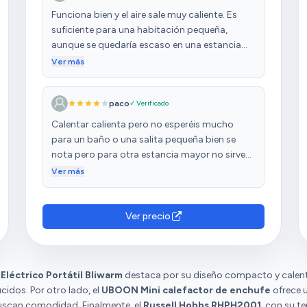
Funciona bien y el aire sale muy caliente. Es
suficiente para una habitación pequeña,
aunque se quedaría escaso en una estancia
más grande. Hay que leer con cuidado el
Ver más
manual, porque de lo contrario piensas que
no funciona bien al observar que no se apaga
paco
✓ Verificado
cuando pulsas el botón de apagado (bien sea
en el propio aparato o en el mando a
Calentar calienta pero no esperéis mucho
distancia). Lo que ocurre es que el ventilador
para un baño o una salita pequeña bien se
sigue funcionando durante aproximadamente
nota pero para otra estancia mayor no sirve
un minuto para enfriar el aparato, antes de
pues tarda mucho es aparato pequeño olo
Ver más
apagarse definitivamente.
tienes pegado a ti o lo dicho estancia sea
pequeña o baño
Ver precio
Eléctrico Portátil Bliwarm
destaca por su diseño compacto y calent
cidos. Por otro lado, el
UBOON Mini calefactor de enchufe
ofrece 
buscan comodidad. Finalmente, el
Russell Hobbs RHPH2001
, con su t