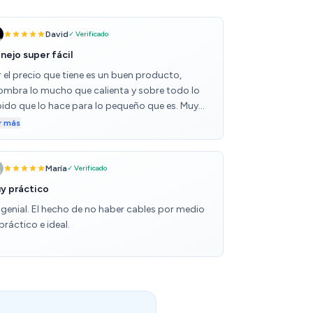
David
✓ Verificado
nejo super fácil
r el precio que tiene es un buen producto,
ombra lo mucho que calienta y sobre todo lo
pido que lo hace para lo pequeño que es. Muy
lido para una habitación/estancia pequeña, el
r más
e caliente sale al instante ¡¡¡
María
✓ Verificado
y práctico
 genial. El hecho de no haber cables por medio
práctico e ideal.