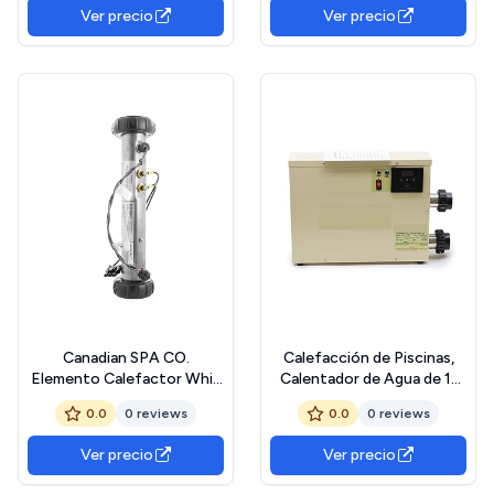
regulador de temperatura
Ver precio
Ver precio
SPA
Canadian SPA CO.
Calefacción de Piscinas,
Elemento Calefactor Whirl
Calentador de Agua de 11
Pool 3 kW BP con Enchufe
KW for termostato de
0.0
0 reviews
0.0
0 reviews
AMP (M7), Elemento
Piscina y bañera(380V)
Calefactor Whirl Pool Plug
Ver precio
Ver precio
N&#x27; Click (58289) para
BP600/2100