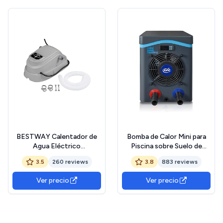
BESTWAY Calentador de
Bomba de Calor Mini para
Agua Eléctrico
Piscina sobre Suelo de
42,6x26,6x18,7 cm Gris
hasta 20 m3, Calefacción
3.5
260 reviews
3.8
883 reviews
para Piscinas Elevadas.
Color Gris - Gre HPM20
Ver precio
Ver precio