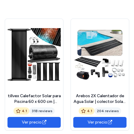
tillvex Calefactor Solar para
Arebos 2X Calentador de
Piscina 60 x 600 cm |
Agua Solar | colector Solar |
Sistema de Calefacción
Calentador de Piscina |
4.1
318 reviews
4.1
204 reviews
Ecológico | Manta Térmica
Colchoneta Solar |
de Piscina Set Completo |
Absorbedor Solar | 300 x
Ver precio
Ver precio
Panel Solar Calentador de
132 cm | Plástico
Agua
Resistente a los Rayos UV |