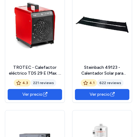
TROTEC - Calefactor
Steinbach 49123 -
eléctrico TDS 29 E (Max. 5
Calentador Solar para
kW)
Piscinas (LDPE, 0,7 x 6 m,
4.3
221 reviews
4.1
622 reviews
para Piscinas de 20 m³ de
Capacidad)
Ver precio
Ver precio