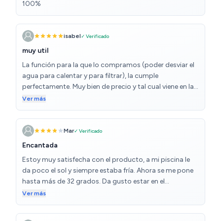
100%
isabel
✓ Verificado
muy util
La función para la que lo compramos (poder desviar el
agua para calentar y para filtrar), la cumple
perfectamente. Muy bien de precio y tal cual viene en la
foto.
Ver más
Mar
✓ Verificado
Encantada
Estoy muy satisfecha con el producto, a mi piscina le
da poco el sol y siempre estaba fría. Ahora se me pone
hasta más de 32 grados. Da gusto estar en el
agua,compré una manta de 800 micras que le pongo
Ver más
por la noche y al día siguiente está en 30
aproximadamente. La pongo un par de horas y ya está