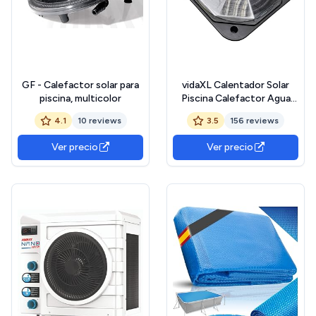
GF - Calefactor solar para
vidaXL Calentador Solar
piscina, multicolor
Piscina Calefactor Agua
SPA Hidromasaje Bañera
4.1
10 reviews
3.5
156 reviews
Ver precio
Ver precio