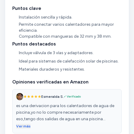
Puntos clave
Instalación sencilla y rápida.
Permite conectar varios calentadores para mayor
eficiencia.
Compatible con mangueras de 32 mm y 38 mm.
Puntos destacados
Incluye válvula de 3 vías y adaptadores.
Ideal para sistemas de calefacción solar de piscinas.
Materiales duraderos y resistentes.
Opiniones verificadas en Amazon
Esmeralda S.
✓ Verificado
es una derivacion para los calentadores de agua de
piscina,yo no lo compre necesariamente por
eso,tengo dos salidas de agua en una piscina
desmontable bestway,el año pasado compre la
Ver más
cascada,y el de salida de cloro se me quedaba