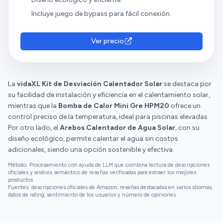
días más fríos o nublados, su eficiencia disminuye
Incluye juego de bypass para fácil conexión.
notablemente, ya que después de 5 horas de
funcionamiento en un día nublado, el agua solo
Ver precio
apenas consigue subir un grado, lo cual es bastante
decepcionante. Además, es importante destacar
que esta bomba únicamente calienta el agua y no
tiene la capacidad de enfriarla. Esto significa que su
La
vidaXL Kit de Desviación Calentador Solar
se destaca por
utilidad se limita exclusivamente a climas donde el
su facilidad de instalación y eficiencia en el calentamiento solar,
calor es necesario y donde no se requiere enfriar el
mientras que la
Bomba de Calor Mini Gre HPM20
ofrece un
agua en pleno verano. La bomba utiliza gas R32, en
control preciso de la temperatura, ideal para piscinas elevadas.
cual desde un punto de vista ambiental, tiene un
Por otro lado, el
Arebos Calentador de Agua Solar
, con su
impacto nulo sobre la capa de ozono. Este modelo
diseño ecológico, permite calentar el agua sin costos
permite programar su temperatura para que la
adicionales, siendo una opción sostenible y efectiva.
piscina esté a la temperatura deseada. Para su
funcionamiento necesitas tener encendida la bomba
Método: Procesamiento con ayuda de LLM que combina lectura de descripciones
oficiales y análisis semántico de reseñas verificadas para extraer los mejores
de filtrado. En mi caso, le puse una válvula para
productos
reducir el caudal de agua 💦 para que el
Fuentes: descripciones oficiales de Amazon, reseñas destacadas en varios idiomas,
datos de rating, sentimiento de los usuarios y número de opiniones
calentamiento del agua sea más eficiente. 🔻Lo malo
de este tipo de bombas, es la cantidad de tiempo
que necesita para elevar la temperatura del agua