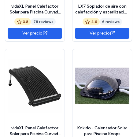
vidaXL Panel Calefactor
LX7 Soplador de aire con
Solar para Piscina Curvada
calefacción y esterilización
Sistema de Calefacción
UV para jacuzzis y bañeras
3.8
78 reviews
4.6
6 reviews
Calentador Agua Caliente
(700 W, 180 W)
Sol de Energía Ecológica
Ver precio
Ver precio
Ángulo Ajustable
72,5x46cm
vidaXL Panel Calefactor
Kokido - Calentador Solar
Solar para Piscina Curvada
para Piscina Keops