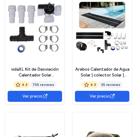
vidaXL Kit de Desviación
Arebos Calentador de Agua
Calentador Solar
Solar | colector Solar |
Calefactor Piscina Agua
Calentador de Piscina |
4.3
755 reviews
4.3
35 reviews
SPA
Colchoneta Solar |
Absorbedor Solar | 300 x
Ver precio
Ver precio
66 cm | Plástico Resistente
a los Rayos UV | Incl.
Conjunto de derivación