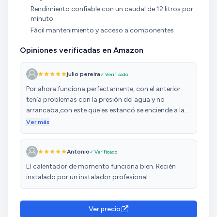
Rendimiento confiable con un caudal de 12 litros por
minuto
Fácil mantenimiento y acceso a componentes
Opiniones verificadas en Amazon
julio pereira
✓ Verificado
Por ahora funciona perfectamente, con el anterior
tenía problemas con la presión del agua y no
arrancaba,con este que es estancó se enciende a la
primera no tiene problemas de caudal programas la
Ver más
temperatura y ha funcionar, perfecto para mi solo
tiene un problema hace un poco de ruido pero nada
Antonio
✓ Verificado
molesto, lo recomiendo 100X100
El calentador de momento funciona bien. Recién
instalado por un instalador profesional.
Ver precio