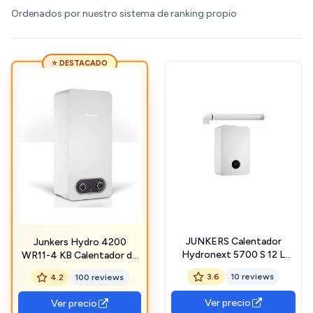
Ordenados por nuestro sistema de ranking propio
⭐ DESTACADO
JUNKERS Calentador
Junkers Hydro 4200
Hydronext 5700 S 12 L
WR11-4 KB Calentador de
natural
Agua a Gas Butano 11 litros
3.6
10 reviews
4.2
100 reviews
| Calentador
Atmosférico/Tiro Natural |
Ver precio
Ver precio
Encendido Automático |