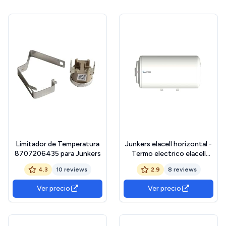
Limitador de Temperatura
Junkers elacell horizontal -
8707206435 para Junkers
Termo electrico elacell
horizontal 100l clase de
4.3
10 reviews
2.9
8 reviews
eficiencia energetica cl
Ver precio
Ver precio