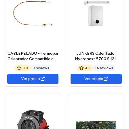
CABLEPELADO - Termopar
JUNKERS Calentador
Calentador Compatible con
Hydronext 5700 S 12 L
Junkers
butano
0.0
0 reviews
4.2
14 reviews
Ver precio
Ver precio