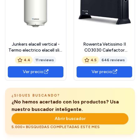
Junkers elacell vertical -
Rowenta Vetissimo II
Termo electrico elacell slim
CO3030 Calefactor
30l clase de eficiencia
funcionamiento a 1200 W o
4.4
11 reviews
4.5
646 reviews
energetica cs
2400 W, dos ajustes de
temperatura, termostato
Ver precio
Ver precio
mecánico, posición
antiescarcha, calefactor de
aire caliente, silencioso
¿SIGUES BUSCANDO?
¿No hemos acertado con los productos? Usa
nuestro buscador inteligente.
Abrir buscador
5.000+ BÚSQUEDAS COMPLETADAS ESTE MES