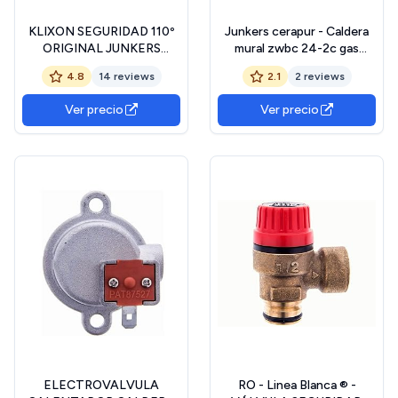
KLIXON SEGURIDAD 110º
Junkers cerapur - Caldera
ORIGINAL JUNKERS
mural zwbc 24-2c gas
8738717111
natural calefacción clase a
4.8
14 reviews
2.1
2 reviews
- acs clase am
Ver precio
Ver precio
ELECTROVALVULA
RO - Linea Blanca ® -