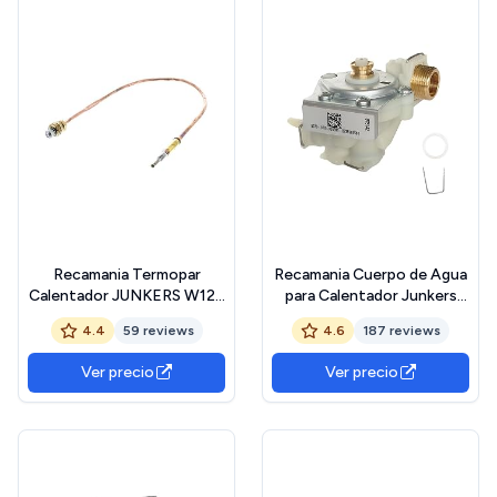
Recamania Termopar
Recamania Cuerpo de Agua
Calentador JUNKERS W125
para Calentador Junkers
WR400 8747202212
Minimaxx WR11 / WRD11 –
4.4
59 reviews
4.6
187 reviews
Cod. 8707006286,
8738710118
Ver precio
Ver precio