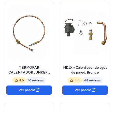
TERMOPAR
HDJX - Calentador de agua
CALENTADOR JUNKERS
de pared, Bronce
NECKAR 300mm Mod.
5.0
10 reviews
4.4
48 reviews
W125, WR400. C.O.
8747202212.
Ver precio
Ver precio