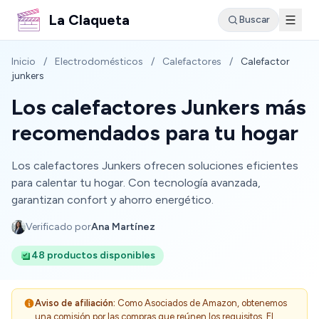
La Claqueta
Buscar
Inicio
/
Electrodomésticos
/
Calefactores
/
Calefactor
junkers
Los calefactores Junkers más
recomendados para tu hogar
Los calefactores Junkers ofrecen soluciones eficientes
para calentar tu hogar. Con tecnología avanzada,
garantizan confort y ahorro energético.
Verificado por
Ana Martínez
48 productos disponibles
Aviso de afiliación:
Como Asociados de Amazon, obtenemos
una comisión por las compras que reúnen los requisitos. El