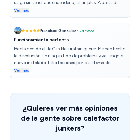
salga sin tener que encenderlo, es un plus. A parte de
poder regular la temperatura a la que quieres que te
Ver más
salga el agua.
Francisco Gonzalez
✓ Verificado
Funcionamiento perfecto
Había pedido el de Gas Natural sin querer. Me han hecho
la devolución sin ningún tipo de problema y ya tengo el
nuevo instalado. Felicitaciones por el sistema de
devoluciones de la marca!
Ver más
¿Quieres ver más opiniones
de la gente sobre calefactor
junkers?