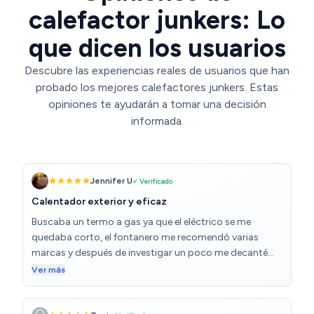
calefactor junkers: Lo
que dicen los usuarios
Descubre las experiencias reales de usuarios que han
probado los mejores calefactores junkers. Estas
opiniones te ayudarán a tomar una decisión
informada.
Jennifer U
✓ Verificado
Calentador exterior y eficaz
Buscaba un termo a gas ya que el eléctrico se me
quedaba corto, el fontanero me recomendó varias
marcas y después de investigar un poco me decanté
por esta marca y modelo. Ventajas y desventajas: ✅
Ver más
Pequeño y compacto ✅Eficaz y potente; agua caliente
en toda la casa y en pocos minutos ✅ Tras 4 meses de