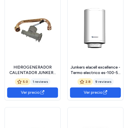
HIDROGENERADOR
Junkers elacell excellence -
CALENTADOR JUNKERS
Termo electrico es-100-5e
MOD MINIMAX 2 C.O.
100l
5.0
1 reviews
2.8
9 reviews
8707406095
Ver precio
Ver precio