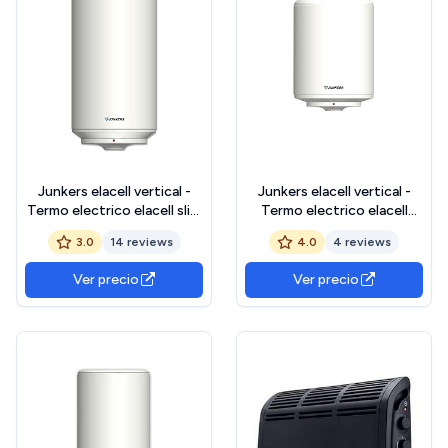
Junkers elacell vertical -
Junkers elacell vertical -
Termo electrico elacell slim
Termo electrico elacell
80 l clase de eficiencia
vertical 80l clase de
3.0
14 reviews
4.0
4 reviews
energetica cl
eficiencia energetica cl
Ver precio
Ver precio