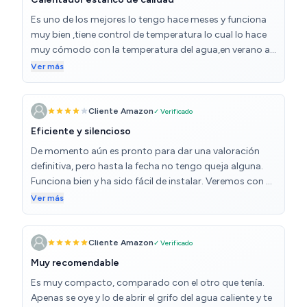
Es uno de los mejores lo tengo hace meses y funciona
muy bien ,tiene control de temperatura lo cual lo hace
muy cómodo con la temperatura del agua,en verano a
38 grados invierno entre 40 o 45 grados es perfecto ,
Ver más
Cliente Amazon
✓ Verificado
Eficiente y silencioso
De momento aún es pronto para dar una valoración
definitiva, pero hasta la fecha no tengo queja alguna.
Funciona bien y ha sido fácil de instalar. Veremos con el
tiempo...
Ver más
Cliente Amazon
✓ Verificado
Muy recomendable
Es muy compacto, comparado con el otro que tenía.
Apenas se oye y lo de abrir el grifo del agua caliente y te