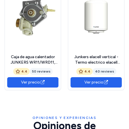
Caja de agua calentador
Junkers elacell vertical -
JUNKERS WR11/WRD11,
Termo electrico elacell
con regulador de poliamida.
vertical 50l clase de
4.4
50 reviews
4.4
40 reviews
Recambio Original Junkers
eficiencia energetica cm
que sustituye a la
Ver precio
Ver precio
referencia 87082062860.
OPINIONES Y EXPERIENCIAS
Opiniones de