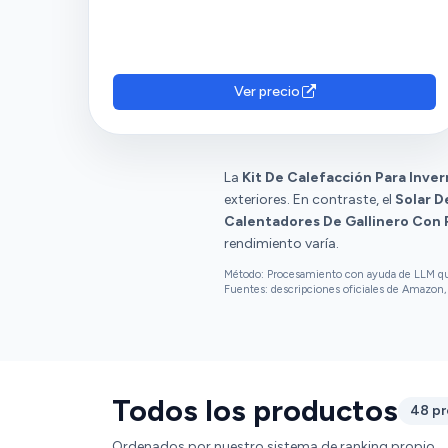
Ver precio
La
Kit De Calefacción Para Inve
exteriores. En contraste, el
Solar D
Calentadores De Gallinero Con 
rendimiento varía.
Método: Procesamiento con ayuda de LLM que 
Fuentes: descripciones oficiales de Amazon, 
Todos los productos
48 p
Ordenados por nuestro sistema de ranking propio