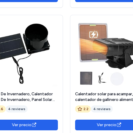
 De Invernadero, Calentador
Calentador solar para acampar,
 De Invernadero, Panel Solar
calentador de gallinero alimen
eñO, Ventilador Solar Para
por energía solar, secador de a
1.6
4 reviews
2.2
4 reviews
rnadero De Caravana, Casa De
automotriz para gallinero, casa
tas, Gallinero (Panel Solar +
mascotas al aire libre
lador)
Ver precio
Ver precio