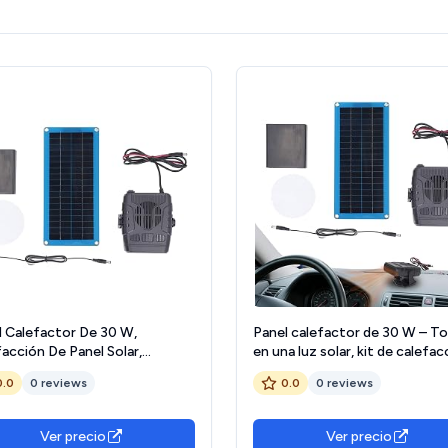
l Calefactor De 30 W,
Panel calefactor de 30 W – T
acción De Panel Solar,
en una luz solar, kit de calefac
lSolar Solar De 30 W Con
desempañado | Solución de en
0.0
0 reviews
0.0
0 reviews
facción, CalefacciónDe
solar portátil para invernadero
móviles Portátiles Para
casas de invierno, uso automot
naderos, Casas De Invierno,
calor de cabina, estacional
Ver precio
Ver precio
Automotriz