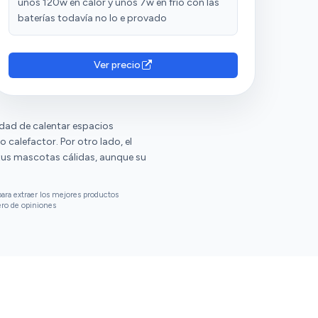
unos 120w en calor y unos 7w en frío con las
baterías todavía no lo e provado
Ver precio
idad de calentar espacios
 calefactor. Por otro lado, el
tus mascotas cálidas, aunque su
ara extraer los mejores productos
ero de opiniones