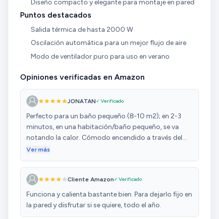
Diseño compacto y elegante para montaje en pared
Puntos destacados
Salida térmica de hasta 2000 W
Oscilación automática para un mejor flujo de aire
Modo de ventilador puro para uso en verano
Opiniones verificadas en Amazon
JONATAN
✓ Verificado
Perfecto para un baño pequeño (8-10 m2); en 2-3
minutos, en una habitación/baño pequeño, se va
notando la calor. Cómodo encendido a través del
mando a distancia (proteger de la humedad para
Ver más
que no se sulfate la batería tipo CR). Es ligeramente
ruidoso, pero aceptable; está ideado para su
Cliente Amazon
✓ Verificado
montaje en pared o superficie plana vertical. Diseño
con líneas elegantes y suavizadas, con aspecto
Funciona y calienta bastante bien. Para dejarlo fijo en
exterior acabado en blanco brillo y, luces y panel
la pared y disfrutar si se quiere, todo el año.
digital en azul (tal cual aparece en la fotografía).