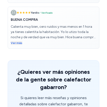
perfecto, pero por el precio que tiene, cumple muy bien
su función. Lo recomiendo para quien busque una
Yardis
✓ Verificado
calefacción rápida, eficiente y sin complicaciones.
BUENA COMPRA
Calienta muy bien, cero ruidos y mas menos en 1 hora
ya tienes calentita la habitación. Yo lo utizo toda la
noche y de verdad que va muy bien. Hice buena compra.
Lo recomiendo al 100%
Ver más
¿Quieres ver más opiniones
de la gente sobre calefactor
gabarron?
Si quieres leer más reseñas y opiniones
detalladas sobre calefactor gabarron, te