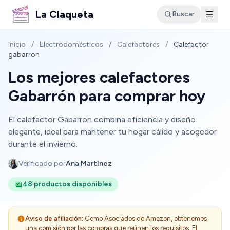
La Claqueta
Buscar
Inicio
/
Electrodomésticos
/
Calefactores
/
Calefactor
gabarron
Los mejores calefactores
Gabarrón para comprar hoy
El calefactor Gabarron combina eficiencia y diseño
elegante, ideal para mantener tu hogar cálido y acogedor
durante el invierno.
Verificado por
Ana Martínez
48 productos disponibles
Aviso de afiliación:
Como Asociados de Amazon, obtenemos
una comisión por las compras que reúnen los requisitos. El