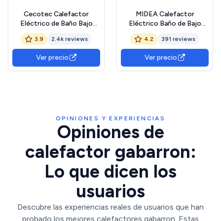
Cecotec Calefactor
MIDEA Calefactor
Eléctrico de Baño Bajo
Eléctrico Baño de Bajo
Consumo Ready Warm
Consumo 2000W |
3.9
2.4k reviews
4.2
391 reviews
9790 Force.
Calefactor con Función
Termoventilador, 2000 W
Aire Frío y 2 Niveles de
Ver precio
Ver precio
en 2 Niveles, Termostato
Potencia | Calentador
Regulable, 3 Modos,
Portatil con Termostato
Sistema de Seguridad, 20
Regulable y Protección
m2
Sobrecalentamiento,
Blanco
OPINIONES Y EXPERIENCIAS
Opiniones de
calefactor gabarron:
Lo que dicen los
usuarios
Descubre las experiencias reales de usuarios que han
probado los mejores calefactores gabarron. Estas