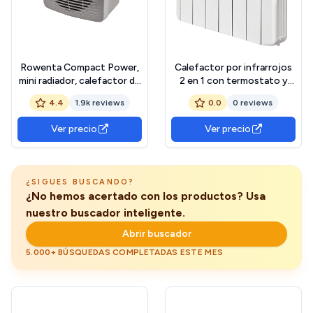
Rowenta Compact Power,
Calefactor por infrarrojos
mini radiador, calefactor de
2 en 1 con termostato y
hasta 2000W, modo eco,
soporte de pared de 750
4.4
1.9k reviews
0.0
0 reviews
temperatura y potencia
W.
ajustables, diseño
Ver precio
Ver precio
compacto, modo
ventilador, uso seguro,
SO2212F0
¿SIGUES BUSCANDO?
¿No hemos acertado con los productos? Usa
nuestro buscador inteligente.
Abrir buscador
5.000+ BÚSQUEDAS COMPLETADAS ESTE MES