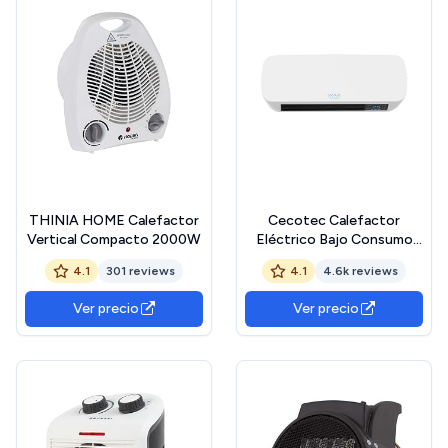
THINIA HOME Calefactor
Cecotec Calefactor
Vertical Compacto 2000W
Eléctrico Bajo Consumo
Cerámico Ready Warm
4.1
301 reviews
4.1
4.6k reviews
5200 Box Ceramic. 2000 W,
Pantalla Digital, IPX2,
Ver precio
Ver precio
Temporizador, 3 Modos,
Protección
sobrecalentamiento,
Mando a distancia