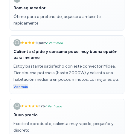
Bom aquecedor
Ótimo para o pretendido, aquece o ambiente
rapidamente
perr
✓ Verificado
Calienta rápido y consume poco, muy buena opción
para invierno
Estoy bastante satisfecho con este convector Midea.
Tiene buena potencia (hasta 2000W) y calienta una
habitación mediana en pocos minutos. Lo mejor es que
tiene tres niveles de potencia y termostato regulable, lo
Ver más
que permite ajustar el consumo y mantener una
temperatura constante sin gastar de más. Es
silencioso, fácil de usar y no ocupa mucho espacio.
F75
✓ Verificado
Además, incluye protección contra
Buen precio
sobrecalentamiento, algo que me da más tranquilidad
Excelente producto, calienta muy rapido, pequeño y
al dejarlo encendido. Como punto a mejorar, quizá le
discreto
faltaría un temporizador o control remoto para ser