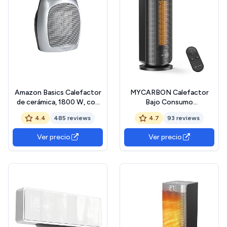
Amazon Basics Calefactor
MYCARBON Calefactor
de cerámica, 1800 W, con
Bajo Consumo
termostato ajustable,
1000W/1900W con
4.4
485 reviews
4.7
93 reviews
Plateado
Pantalla LED TEMP
Ajustable 5℃-35℃ 32dB
Ver precio
Ver precio
Modo ECO Timer 12h
Oscilación 70° Estufa
Eléctrica con Apagado
Automático y Control
Remoto (Negro)