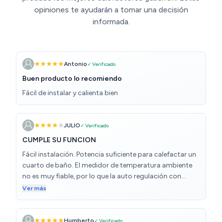
opiniones te ayudarán a tomar una decisión
informada.
Antonio
✓ Verificado
Buen producto lo recomiendo
Fácil de instalar y calienta bien
JULIO
✓ Verificado
CUMPLE SU FUNCION
Fácil instalación. Potencia suficiente para calefactar un
cuarto de baño. El medidor de temperatura ambiente
no es muy fiable, por lo que la auto regulación con
termostato (en el llamado modo ECO) es mejorable. Es
Ver más
un problema menor que se soluciona regulando
manualmente con el mando a distancia. Nivel sonoro
normal.
Humberto
✓ Verificado