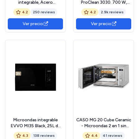
integrable, Acero
ProClean 3030. 700 W,
inoxidable, 3CG6142X3
Capacidad 20L,
4.2
250 reviews
4.2
2.9k reviews
Revestimiento
Ready2Clean, 6 Niveles
Ver precio
Ver precio
Funcionamiento,
Temporizador 30 min,
Modo Descongelar, Color
Negro
Microondas integrable
CASO MG 20 Cube Ceramic
EVVO MI35 Black, 25L de
- Microondas 2 en 1 sin
Capacidad, Grill 1000W,
plato giratorio con grill de
4.3
138 reviews
4.4
41 reviews
Puerta y Marcos Efecto
1000W - Capacidad de 20L