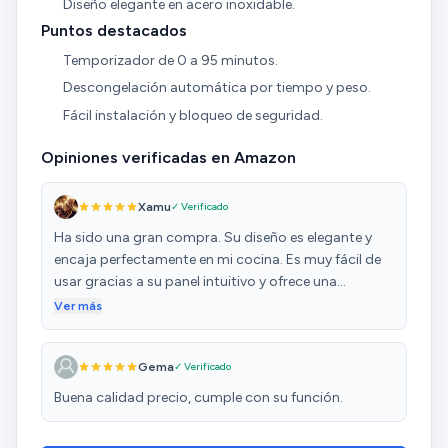
Diseño elegante en acero inoxidable.
Puntos destacados
Temporizador de 0 a 95 minutos.
Descongelación automática por tiempo y peso.
Fácil instalación y bloqueo de seguridad.
Opiniones verificadas en Amazon
Xamu
✓ Verificado
Ha sido una gran compra. Su diseño es elegante y
encaja perfectamente en mi cocina. Es muy fácil de
usar gracias a su panel intuitivo y ofrece una
potencia más que suficiente para calentar y cocinar
Ver más
rápidamente. El grill funciona de maravilla,
permitiendo dorar y gratinar los alimentos de forma
Gema
✓ Verificado
uniforme, algo que no todos los microondas
consiguen. Además, la combinación de microondas
Buena calidad precio, cumple con su función.
y grill es perfecta para platos más elaborados. La
capacidad es ideal para el uso diario, y los materiales