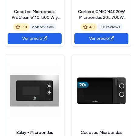
Cecotec Microondas
Corberó CMICM4020W
ProClean 6110. 800 W y
Microondas 20L 700W
Grill 1000 W, Capacidad
Blanco
3.8
2.5k reviews
4.3
331 reviews
23L, Revestimiento
Ready2Clean para una
Ver precio
Ver precio
mejor Limpieza, Tecnología
3DWave, Diseño con
Acabados en Acero
Inoxidable
Balay - Microondas
Cecotec Microondas