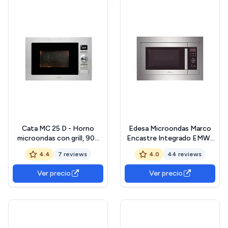
Cata MC 25 D - Horno
Edesa Microondas Marco
microondas con grill, 900
Encastre Integrado EMW-
W, color plateado, gris
2020-IG X 20l Potencia
4.4
7 reviews
4.0
44 reviews
700 W Grill 1000W Display
Digital Con Enchufe Color
Ver precio
Ver precio
Acero Inoxidable