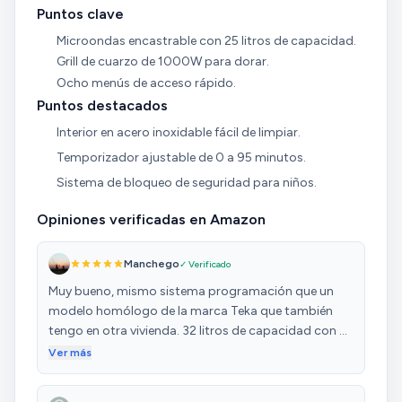
Puntos clave
Microondas encastrable con 25 litros de capacidad.
Grill de cuarzo de 1000W para dorar.
Ocho menús de acceso rápido.
Puntos destacados
Interior en acero inoxidable fácil de limpiar.
Temporizador ajustable de 0 a 95 minutos.
Sistema de bloqueo de seguridad para niños.
Opiniones verificadas en Amazon
Manchego
✓ Verificado
Muy bueno, mismo sistema programación que un
modelo homólogo de la marca Teka que también
tengo en otra vivienda. 32 litros de capacidad con un
tamaño estándar para encastrar. Ha quedado
Ver más
perfecto.