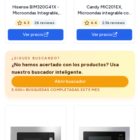
Hisense BIM320G41X -
Candy MIC201EX,
Microondas Integrable,
Microondas integrable con
1000W, 20L, Alto 38.8cm x
grill, 20L, Digital, Con
4.3
26 reviews
4.4
2.5k reviews
Ancho 59.5cm, Color Inox,
marco, 8 programas
5 Niveles de Potencia, 15
automáticos, Plato
Ver precio
Ver precio
Programas
giratorio 24,5cm,
Preestablecidos, Grill
Descongelación tiempo y
Combo, Descongelar por
peso, 800W/1000W, Acero
Tiempo o Peso
inoxidable antihuellas
¿SIGUES BUSCANDO?
¿No hemos acertado con los productos? Usa
nuestro buscador inteligente.
Abrir buscador
5.000+ BÚSQUEDAS COMPLETADAS ESTE MES