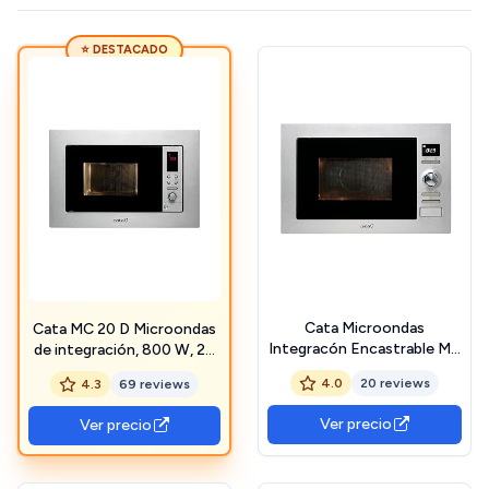
⭐ DESTACADO
Cata Microondas
Cata MC 20 D Microondas
Integracón Encastrable MC
de integración, 800 W, 20
25 D Capacidad 25 L 5
litros, Acero Inoxidable,
4.0
20 reviews
4.3
69 reviews
Niveles de Potencia Ancho
gris
60 cm Interior Acero Inox 8
Ver precio
Ver precio
Menús Fácil Instalación
Color Inox y Cristal Negro