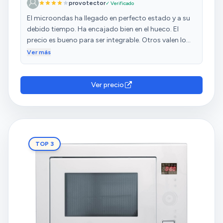
provotector
✓ Verificado
El microondas ha llegado en perfecto estado y a su
debido tiempo. Ha encajado bien en el hueco. El
precio es bueno para ser integrable. Otros valen lo
mismo y no tienen por ejemplo el tamaño de 25l que
Ver más
es algo muy interesante. En los más pequeños no
cabe bien ni una bolsa de palomitas. En este, te
sobra espacio. Como puntos negativos decir que
Ver precio
pone que tiene ventilador de convección, pero es
mentira. Y también señalar que las huellas se marcan
mucho, cosa que con otros no ocurre.
TOP 3