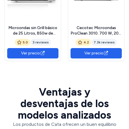
Microondas sin Grill básico
Cecotec Microondas
de 25 Litros, 850w de
ProClean 3010. 700 W, 20 L
potencia Sencillo,
de capacidad,
5.0
3 reviews
4.2
7.3k reviews
temporizador 30min. 5
Revestimiento
potencias y
Ready2Clean, Tecnología
Ver precio
Ver precio
descongelación. Fácil de
3DWave, Modo
usar
Descongelación, 6 Niveles
de Potencia, Temporizador
30 mins
Ventajas y
desventajas de los
modelos analizados
Los productos de Cata ofrecen un buen equilibrio