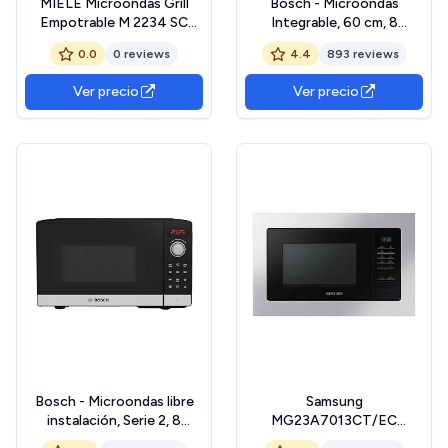
MIELE Microondas Grill
Bosch - Microondas
Empotrable M 2234 SC
Integrable, 60 cm, 8
Negro
programas automáticos,
0.0
0 reviews
4.4
893 reviews
Display LED, Acero,
BEL623MS3
Ver precio
Ver precio
Bosch - Microondas libre
Samsung
instalación, Serie 2, 8
MG23A7013CT/EC
programas automáticos,
Microondas de Integración