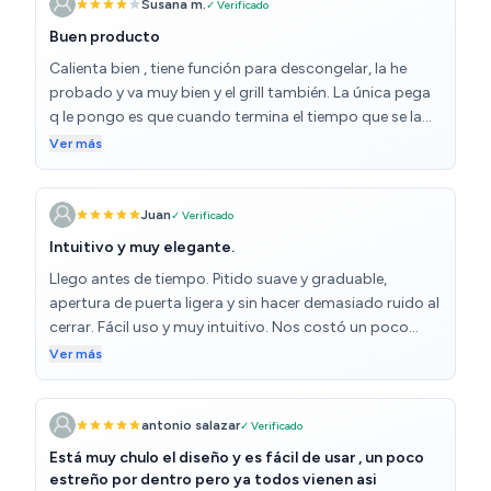
Susana m.
✓ Verificado
Buen producto
Calienta bien , tiene función para descongelar, la he
probado y va muy bien y el grill también. La única pega
q le pongo es que cuando termina el tiempo que se la
programado la alarma no se calla hasta que no vas a
Ver más
abrir la puerta y para mí es un poco molesto
Juan
✓ Verificado
Intuitivo y muy elegante.
Llego antes de tiempo. Pitido suave y graduable,
apertura de puerta ligera y sin hacer demasiado ruido al
cerrar. Fácil uso y muy intuitivo. Nos costó un poco
instalarlo pero finalmente pudimos hacerlo.
Ver más
antonio salazar
✓ Verificado
Está muy chulo el diseño y es fácil de usar , un poco
estreño por dentro pero ya todos vienen asi