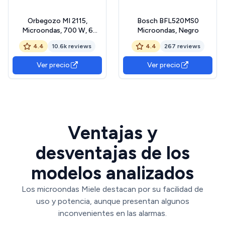
Orbegozo MI 2115,
Bosch BFL520MS0
Microondas, 700 W, 6
Microondas, Negro
niveles de funcionamiento,
4.4
10.6k reviews
4.4
267 reviews
20 litros de capacidad,
temporizador hasta 30
Ver precio
Ver precio
minutos, programa
descongelación, señal fin
cocción, color blanco
Ventajas y
desventajas de los
modelos analizados
Los microondas Miele destacan por su facilidad de
uso y potencia, aunque presentan algunos
inconvenientes en las alarmas.