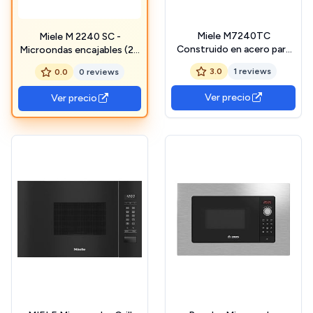
Miele M7240TC
Miele M 2240 SC -
Construido en acero para
Microondas encajables (26
microondas, 700011693
L, 900 W), color negro
3.0
1 reviews
0.0
0 reviews
Ver precio
Ver precio