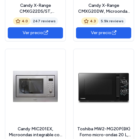
Candy X-Range
Candy X-Range
CMXG22DS/ST,
CMXG20DW, Microondas
Microondas con Grill, 22L,
con Grill, 20L, 1050W, 5
4.0
247 reviews
4.3
5.9k reviews
1250W, 5 Niveles, Digital,
Niveles Potencia, Digital,
40 Programas, Bloqueo,
40 Programas, Bloqueo
Ver precio
Ver precio
Plato 25,5CM, Grill Rack,
Seguridad, Plato 25,5CM,
Accesorio Vapor, Express
Grill Rack, Express Cooking,
Cooking, Temporizador,
Temporizador, App simply-
App simply-Fi, Inox
Fi, Blanco
Candy MIC201EX,
Toshiba MW2-MG20P(BK)
Microondas integrable con
Forno micro-ondas 20 L,