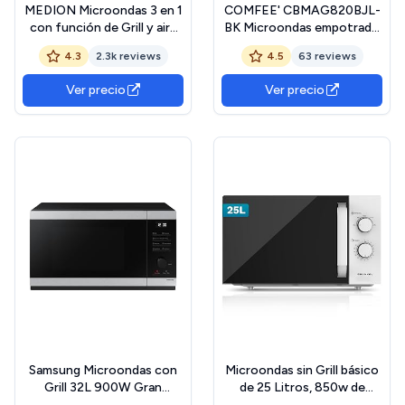
MEDION Microondas 3 en 1
COMFEE' CBMAG820BJL-
con función de Grill y aire
BK Microondas empotrado
caliente, potencia de 800
de 20 litros con grill,
4.3
2.3k reviews
4.5
63 reviews
vatios, potencia de
controles digitales, 8
Grill/aire caliente de 1200
niveles de potencia,
Ver precio
Ver precio
vatios, 23L, MD17495, plata
descongelación rápida y 8
menús automáticos, color
negro Visita la tienda de
Comfee
Samsung Microondas con
Microondas sin Grill básico
Grill 32L 900W Gran
de 25 Litros, 850w de
Capacidad Negro
potencia Sencillo,