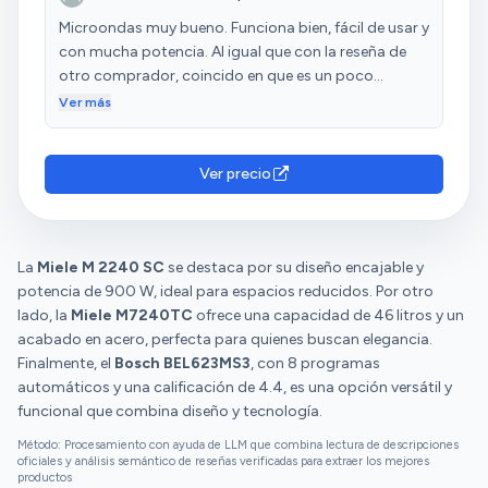
ingenioso dispositivo antivuelco. Sustituye a un
Microondas muy bueno. Funciona bien, fácil de usar y
microondas Balay, primo hermano suyo, que ha
con mucha potencia. Al igual que con la reseña de
funcionado durante 21 años. Esperemos que este
otro comprador, coincido en que es un poco
salga igual de bueno.
pesado con los pitidos al terminar, pero si pulsas
Ver más
inicio 10 segundos aparece el 3 y solo pita tres veces.
Tienes que recordarlo por si se va la luz y se
desconfigura. Con respecto a mi anterior
Ver precio
microondas le da mil vueltas. Tiene mucha más
potencia y calienta muy rápido. Me ha sorprendido
positivamente y estoy satisfecha con el producto.
La
Miele M 2240 SC
Tiene una buena relación calidad precio.
se destaca por su diseño encajable y
potencia de 900 W, ideal para espacios reducidos. Por otro
lado, la
Miele M7240TC
ofrece una capacidad de 46 litros y un
acabado en acero, perfecta para quienes buscan elegancia.
Finalmente, el
Bosch BEL623MS3
, con 8 programas
automáticos y una calificación de 4.4, es una opción versátil y
funcional que combina diseño y tecnología.
Método: Procesamiento con ayuda de LLM que combina lectura de descripciones
oficiales y análisis semántico de reseñas verificadas para extraer los mejores
productos