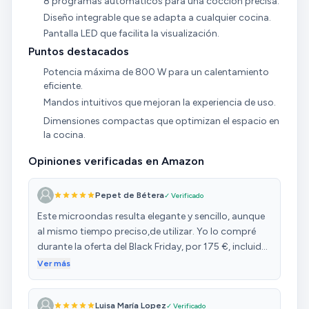
8 programas automáticos para una cocción precisa.
Diseño integrable que se adapta a cualquier cocina.
Pantalla LED que facilita la visualización.
Puntos destacados
Potencia máxima de 800 W para un calentamiento
eficiente.
Mandos intuitivos que mejoran la experiencia de uso.
Dimensiones compactas que optimizan el espacio en
la cocina.
Opiniones verificadas en Amazon
Pepet de Bétera
✓ Verificado
Este microondas resulta elegante y sencillo, aunque
al mismo tiempo preciso,de utilizar. Yo lo compré
durante la oferta del Black Friday, por 175 €, incluido
el marco de acero inoxidable, y lo encuentro de una
Ver más
relación calidad-precio excelente. El montaje es muy
sencillo, y viene con todo lo necesario para hacerlo:
Luisa María Lopez
✓ Verificado
tornillos, patas y hasta una plantilla para colocar un