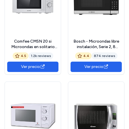
Comfee CMSN 20 si
Bosch - Microondas libre
Microondas en solitario
instalación, Serie 2, 8
con 5 niveles de potencia,
programas automáticos,
4.5
1.2k reviews
4.4
874 reviews
iluminación interior, fácil
Acero inoxidable,
descongelación, plato
FEL023MS2
Ver precio
Ver precio
giratorio de 360°, dos
reguladores, 20 L, 700 W,
color plateado