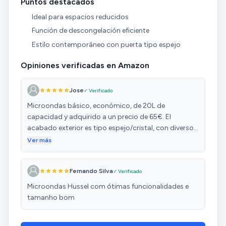
Puntos destacados
Ideal para espacios reducidos
Función de descongelación eficiente
Estilo contemporáneo con puerta tipo espejo
Opiniones verificadas en Amazon
Jose
✓ Verificado
Microondas básico, económico, de 20L de
capacidad y adquirido a un precio de 65€. El
acabado exterior es tipo espejo/cristal, con diversos
botones, una rueda y una pantalla con
Ver más
reloj/tiempo/función. Acostumbrados a usar de dos
ruedas, hay un tiempo de adaptación para su uso y
Fernando Silva
✓ Verificado
puede antojarse un tanto engorroso los primeros
días. Además, como ha comentado ya otro
Microondas Hussel com ótimas funcionalidades e
comprador, la potencia aquí se mide fácilmente
tamanho bom
sabiendo que P100 representa el 100% de la fuerza
del microondas, el P50 siendo el 50%, etc. Por otra