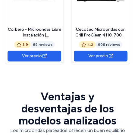
Corberó - Microondas Libre
Cecotec Microondas con
Instalación |
Grill ProClean 4110. 700W
CMICM6020GX | 700W
Potencia, Grill de 800 W,
3.9
69 reviews
4.2
906 reviews
Potencia | Grill Gratinar y
Capacidad 23 l,
Asar | Descongelar Rápido |
Revestimiento
Ver precio
Ver precio
9 Niveles Potencia |
Ready2Clean, Tecnología
Temporizador 35 Min |
3D Wave, Temporizador
Plato Giratorio 255mm |
30mins, Puerta Full Crystal
Inox
Ventajas y
desventajas de los
modelos analizados
Los microondas plateados ofrecen un buen equilibrio