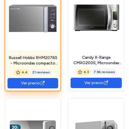
Candy X-Range
Russell Hobbs RHM2076S
CMXG20DS, Microondas
- Microondas compacto
con Grill Rack, 20L, 700W,
independiente, 800 W, 20
4.3
7.9k reviews
4.4
21 reviews
5 Niveles de Potencia,
litros, plateado
Digital, 40 Programas,
Ver precio
Ver precio
Bloqueo Seguridad, Plato
25,5CM, Express Cooking,
Temporizador, App simply-
Fi, Inox